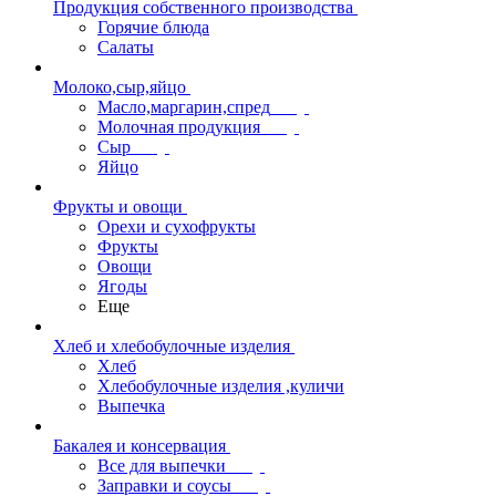
Продукция собственного производства
Горячие блюда
Салаты
Молоко,сыр,яйцо
Масло,маргарин,спред
Молочная продукция
Сыр
Яйцо
Фрукты и овощи
Орехи и сухофрукты
Фрукты
Овощи
Ягоды
Еще
Хлеб и хлебобулочные изделия
Хлеб
Хлебобулочные изделия ,куличи
Выпечка
Бакалея и консервация
Все для выпечки
Заправки и соусы