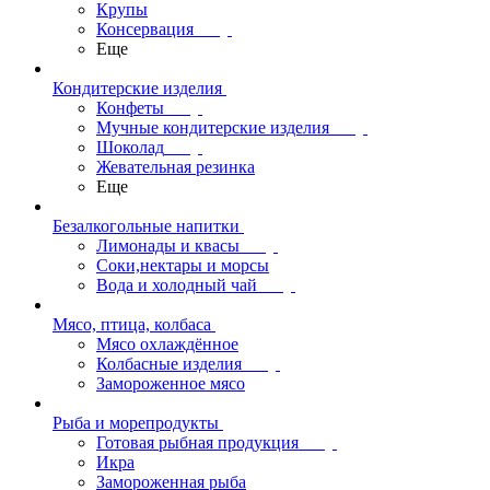
Крупы
Консервация
Еще
Кондитерские изделия
Конфеты
Мучные кондитерские изделия
Шоколад
Жевательная резинка
Еще
Безалкогольные напитки
Лимонады и квасы
Соки,нектары и морсы
Вода и холодный чай
Мясо, птица, колбаса
Мясо охлаждённое
Колбасные изделия
Замороженное мясо
Рыба и морепродукты
Готовая рыбная продукция
Икра
Замороженная рыба