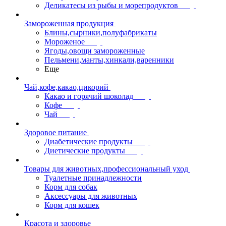
Деликатесы из рыбы и морепродуктов
Замороженная продукция
Блины,сырники,полуфабрикаты
Мороженое
Ягоды,овощи замороженные
Пельмени,манты,хинкали,варенники
Еще
Чай,кофе,какао,цикорий
Какао и горячий шоколад
Кофе
Чай
Здоровое питание
Диабетические продукты
Диетические продукты
Товары для животных,профессиональный уход
Туалетные принадлежности
Корм для собак
Аксессуары для животных
Корм для кошек
Красота и здоровье