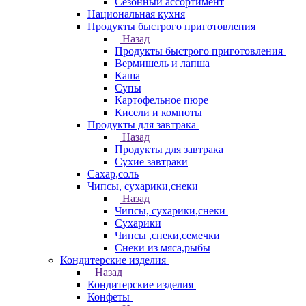
Сезонный ассортимент
Национальная кухня
Продукты быстрого приготовления
Назад
Продукты быстрого приготовления
Вермишель и лапша
Каша
Супы
Картофельное пюре
Кисели и компоты
Продукты для завтрака
Назад
Продукты для завтрака
Сухие завтраки
Сахар,соль
Чипсы, сухарики,снеки
Назад
Чипсы, сухарики,снеки
Сухарики
Чипсы ,снеки,семечки
Снеки из мяса,рыбы
Кондитерские изделия
Назад
Кондитерские изделия
Конфеты