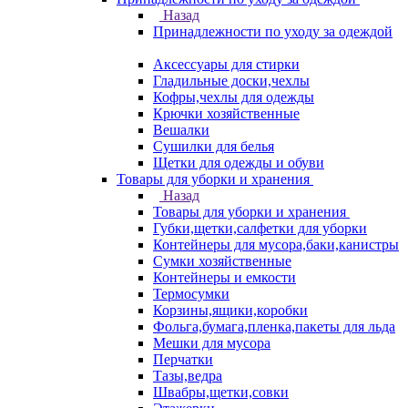
Назад
Принадлежности по уходу за одеждой
Аксессуары для стирки
Гладильные доски,чехлы
Кофры,чехлы для одежды
Крючки хозяйственные
Вешалки
Сушилки для белья
Щетки для одежды и обуви
Товары для уборки и хранения
Назад
Товары для уборки и хранения
Губки,щетки,салфетки для уборки
Контейнеры для мусора,баки,канистры
Сумки хозяйственные
Контейнеры и емкости
Термосумки
Корзины,ящики,коробки
Фольга,бумага,пленка,пакеты для льда
Мешки для мусора
Перчатки
Тазы,ведра
Швабры,щетки,совки