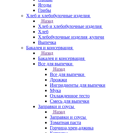
Ягоды
Грибы
Хлеб и хлебобулочные изделия
Назад
Хлеб и хлебобулочные изделия
Хлеб
Хлебобулочные изделия ,куличи
Выпечка
Бакалея и консервация
Назад
Бакалея и консервация
Все для выпечки
Назад
Все для выпечки
Дрожжи
Ингридиенты для выпечки
Мука
Охлажденное тесто
Смесь для выпечки
Заправки и соусы
Назад
Заправки и соусы
Томатная паста
Горчица,хрен,аджика