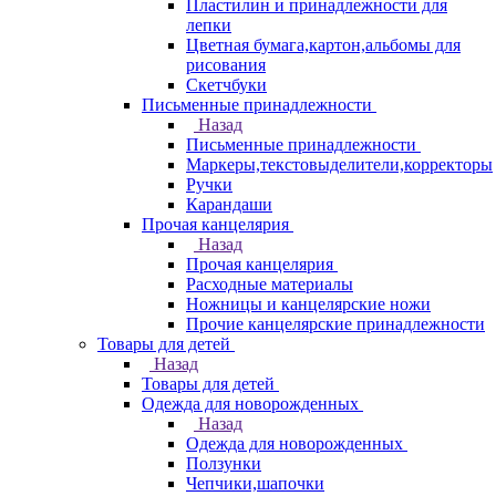
Пластилин и принадлежности для
лепки
Цветная бумага,картон,альбомы для
рисования
Скетчбуки
Письменные принадлежности
Назад
Письменные принадлежности
Маркеры,текстовыделители,корректоры
Ручки
Карандаши
Прочая канцелярия
Назад
Прочая канцелярия
Расходные материалы
Ножницы и канцелярские ножи
Прочие канцелярские принадлежности
Товары для детей
Назад
Товары для детей
Одежда для новорожденных
Назад
Одежда для новорожденных
Ползунки
Чепчики,шапочки