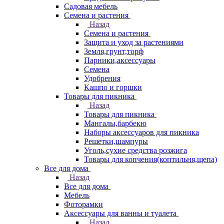
Садовая мебель
Семена и растения
Назад
Семена и растения
Защита и уход за растениями
Земля,грунт,торф
Парники,аксессуары
Семена
Удобрения
Кашпо и горшки
Товары для пикника
Назад
Товары для пикника
Мангалы,барбекю
Наборы аксессуаров для пикника
Решетки,шампуры
Уголь,сухие средства розжига
Товары для копчения(коптильня,щепа)
Все для дома
Назад
Все для дома
Мебель
Фоторамки
Аксессуары для ванны и туалета
Назад