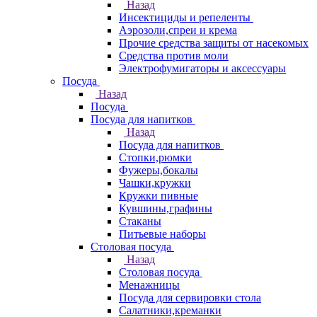
Назад
Инсектициды и репеленты
Аэрозоли,спреи и крема
Прочие средства защиты от насекомых
Средства против моли
Электрофумигаторы и аксессуары
Посуда
Назад
Посуда
Посуда для напитков
Назад
Посуда для напитков
Стопки,рюмки
Фужеры,бокалы
Чашки,кружки
Кружки пивные
Кувшины,графины
Стаканы
Питьевые наборы
Столовая посуда
Назад
Столовая посуда
Менажницы
Посуда для сервировки стола
Салатники,креманки