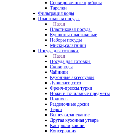
Сервировочные приборы
Тарелки
Фильтрация воды
Пластиковая посуда
Назад
Пластиковая посуда
Кувшины пластиковые
Наборы посуды
Миски,салатники
Посуда для готовки
Назад
Посуда для готовки
Сковороды
Чайники
Кухонные аксессуары
Дуршлаги,сито
Френч-прессы,турки
Ножи и точильные предметы
Подносы
Разделочные доски
Терки
Выпечка,запекание
Другая кухонная утварь
Кастрюли,ковши
Консервация