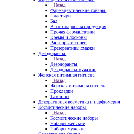
Назад
Фармацевтические товары
Пластыри
Бад
Ватно-марлевая продукция
Прочая фармацевтика
Кремы и лосьоны
Растворы и спреи
Презервативы,смазки
Дезодоранты
Назад
Дезодоранты
Дезодоранты мужские
Женская интимная гигиена
Назад
Женская интимная гигиена
Прокладки
Тампоны
Декоративная косметика и парфюмерия
Косметические наборы
Назад
Косметические наборы
Наборы женские
Наборы мужские