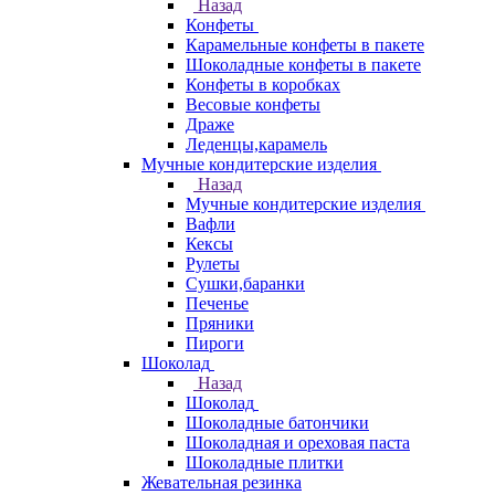
Назад
Конфеты
Карамельные конфеты в пакете
Шоколадные конфеты в пакете
Конфеты в коробках
Весовые конфеты
Драже
Леденцы,карамель
Мучные кондитерские изделия
Назад
Мучные кондитерские изделия
Вафли
Кексы
Рулеты
Сушки,баранки
Печенье
Пряники
Пироги
Шоколад
Назад
Шоколад
Шоколадные батончики
Шоколадная и ореховая паста
Шоколадные плитки
Жевательная резинка