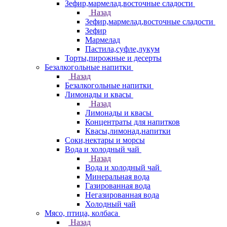
Зефир,мармелад,восточные сладости
Назад
Зефир,мармелад,восточные сладости
Зефир
Мармелад
Пастила,суфле,лукум
Торты,пирожные и десерты
Безалкогольные напитки
Назад
Безалкогольные напитки
Лимонады и квасы
Назад
Лимонады и квасы
Концентраты для напитков
Квасы,лимонад,напитки
Соки,нектары и морсы
Вода и холодный чай
Назад
Вода и холодный чай
Минеральная вода
Газированная вода
Негазированная вода
Холодный чай
Мясо, птица, колбаса
Назад