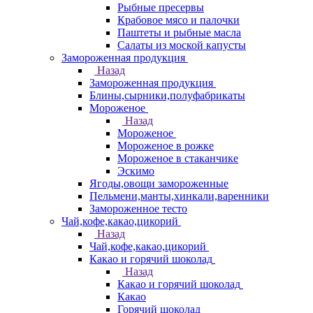
Рыбные пресервы
Крабовое мясо и палочки
Паштеты и рыбные масла
Салаты из моской капусты
Замороженная продукция
Назад
Замороженная продукция
Блины,сырники,полуфабрикаты
Мороженое
Назад
Мороженое
Мороженое в рожке
Мороженое в стаканчике
Эскимо
Ягоды,овощи замороженные
Пельмени,манты,хинкали,варенники
Замороженное тесто
Чай,кофе,какао,цикорий
Назад
Чай,кофе,какао,цикорий
Какао и горячий шоколад
Назад
Какао и горячий шоколад
Какао
Горячий шоколад