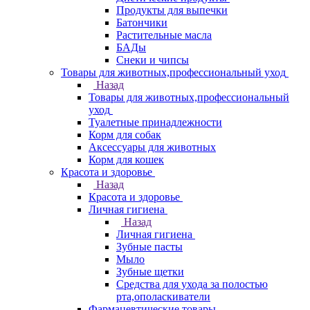
Продукты для выпечки
Батончики
Растительные масла
БАДы
Снеки и чипсы
Товары для животных,профессиональный уход
Назад
Товары для животных,профессиональный
уход
Туалетные принадлежности
Корм для собак
Аксессуары для животных
Корм для кошек
Красота и здоровье
Назад
Красота и здоровье
Личная гигиена
Назад
Личная гигиена
Зубные пасты
Мыло
Зубные щетки
Средства для ухода за полостью
рта,ополаскиватели
Фармацевтические товары