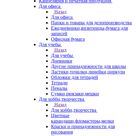
Канцелярия и печатная продукция
Для офиса
Назад
Для офиса
Папки и товары для делопроизводства
Ежедневники,визитницы,бумага для
записей
Офисная бумага
Для учебы
Назад
Для учебы
Дневники
Другие принадлежности для школы
Ластики,точилки,линейки,циркули
Обложки для тетрадей
Тетради
Пеналы
Сумки,рюкзаки,мешки
Для хобби,творчества
Назад
Для хобби,творчества
Цветные
карандаши,фломастеры,мелки
Краски и принадлежности для
рисования