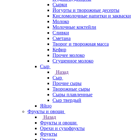
Сырки
Йогурты и творожные десерты
Кисломолочные напитки и закваски
Молоко
Молочные коктейли
Сливки
Сметана
Творог и творожная масса
Кефир
Прочее молоко
Сгущенное молоко
Сыр
Назад
Сыр
Прочие сыры
Творожные сыры
Сыры плавленные
Сыр твердый
Яйцо
Фрукты и овощи
Назад
Фрукты и овощи
Орехи и сухофрукты
Фрукты
Овощи