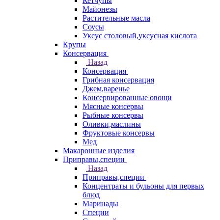
Кетчупы
Майонезы
Растительные масла
Соусы
Уксус столовый,уксусная кислота
Крупы
Консервация
Назад
Консервация
Грибная консервация
Джем,варенье
Консервированные овощи
Мясные консервы
Рыбные консервы
Оливки,маслины
Фруктовые консервы
Мед
Макаронные изделия
Приправы,специи
Назад
Приправы,специи
Концентраты и бульоны для первых
блюд
Маринады
Специи