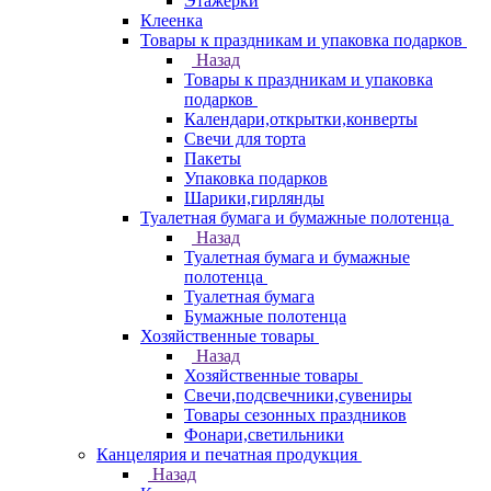
Этажерки
Клеенка
Товары к праздникам и упаковка подарков
Назад
Товары к праздникам и упаковка
подарков
Календари,открытки,конверты
Свечи для торта
Пакеты
Упаковка подарков
Шарики,гирлянды
Туалетная бумага и бумажные полотенца
Назад
Туалетная бумага и бумажные
полотенца
Туалетная бумага
Бумажные полотенца
Хозяйственные товары
Назад
Хозяйственные товары
Свечи,подсвечники,сувениры
Товары сезонных праздников
Фонари,светильники
Канцелярия и печатная продукция
Назад