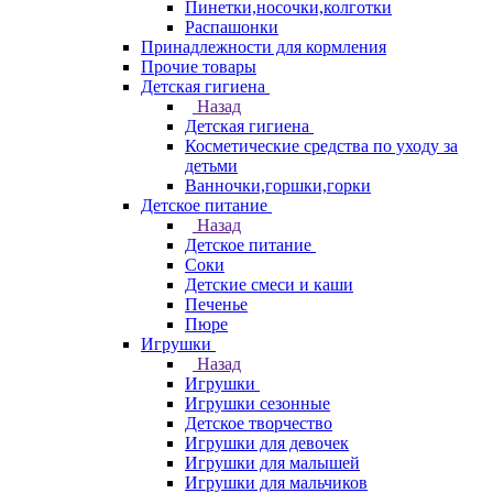
Пинетки,носочки,колготки
Распашонки
Принадлежности для кормления
Прочие товары
Детская гигиена
Назад
Детская гигиена
Косметические средства по уходу за
детьми
Ванночки,горшки,горки
Детское питание
Назад
Детское питание
Соки
Детские смеси и каши
Печенье
Пюре
Игрушки
Назад
Игрушки
Игрушки сезонные
Детское творчество
Игрушки для девочек
Игрушки для малышей
Игрушки для мальчиков