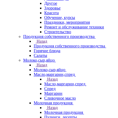
Другое
Здоровье
Красота
Обучение, курсы
Праздники, мероприятия
Ремонт и обслуживание техники
Строительство
Продукция собственного производства
Назад
Продукция собственного производства
Горячие блюда
Салаты
Молоко,сыр,яйцо
Назад
Молоко,сыр,яйцо
Масло,маргарин,спред
Назад
Масло,маргарин,спред
Спред
Маргарин
Сливочное масло
Молочная продукция
Назад
Молочная продукция
Пудинги, десерты