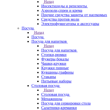
Назад
Инсектициды и репеленты
Аэрозоли,спреи и крема
Прочие средства защиты от насекомых
Средства против моли
Электрофумигаторы и аксессуары
Посуда
Назад
Посуда
Посуда для напитков
Назад
Посуда для напитков
Стопки,рюмки
Фужеры,бокалы
Чашки,кружки
Кружки пивные
Кувшины,графины
Стаканы
Питьевые наборы
Столовая посуда
Назад
Столовая посуда
Менажницы
Посуда для сервировки стола
Салатники,креманки