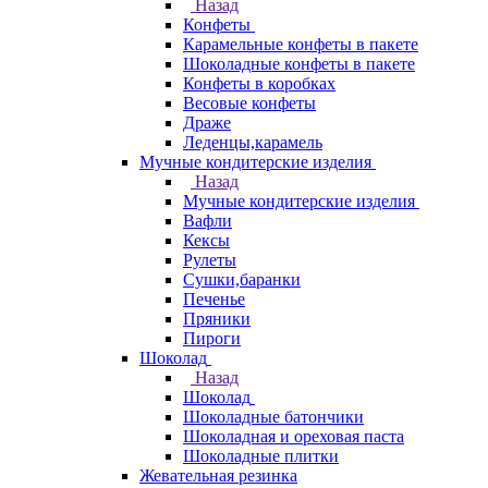
Назад
Конфеты
Карамельные конфеты в пакете
Шоколадные конфеты в пакете
Конфеты в коробках
Весовые конфеты
Драже
Леденцы,карамель
Мучные кондитерские изделия
Назад
Мучные кондитерские изделия
Вафли
Кексы
Рулеты
Сушки,баранки
Печенье
Пряники
Пироги
Шоколад
Назад
Шоколад
Шоколадные батончики
Шоколадная и ореховая паста
Шоколадные плитки
Жевательная резинка