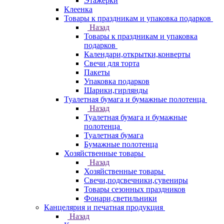
Этажерки
Клеенка
Товары к праздникам и упаковка подарков
Назад
Товары к праздникам и упаковка
подарков
Календари,открытки,конверты
Свечи для торта
Пакеты
Упаковка подарков
Шарики,гирлянды
Туалетная бумага и бумажные полотенца
Назад
Туалетная бумага и бумажные
полотенца
Туалетная бумага
Бумажные полотенца
Хозяйственные товары
Назад
Хозяйственные товары
Свечи,подсвечники,сувениры
Товары сезонных праздников
Фонари,светильники
Канцелярия и печатная продукция
Назад