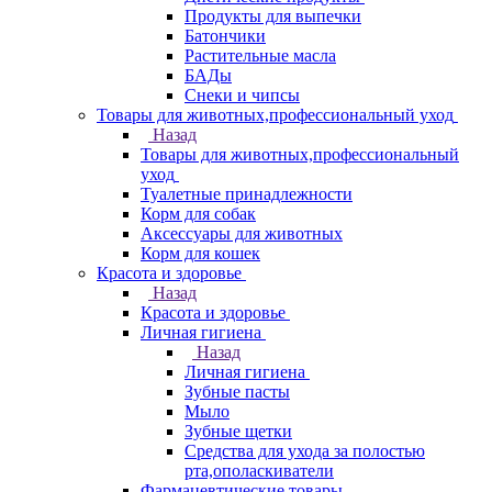
Продукты для выпечки
Батончики
Растительные масла
БАДы
Снеки и чипсы
Товары для животных,профессиональный уход
Назад
Товары для животных,профессиональный
уход
Туалетные принадлежности
Корм для собак
Аксессуары для животных
Корм для кошек
Красота и здоровье
Назад
Красота и здоровье
Личная гигиена
Назад
Личная гигиена
Зубные пасты
Мыло
Зубные щетки
Средства для ухода за полостью
рта,ополаскиватели
Фармацевтические товары