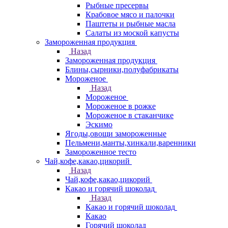
Рыбные пресервы
Крабовое мясо и палочки
Паштеты и рыбные масла
Салаты из моской капусты
Замороженная продукция
Назад
Замороженная продукция
Блины,сырники,полуфабрикаты
Мороженое
Назад
Мороженое
Мороженое в рожке
Мороженое в стаканчике
Эскимо
Ягоды,овощи замороженные
Пельмени,манты,хинкали,варенники
Замороженное тесто
Чай,кофе,какао,цикорий
Назад
Чай,кофе,какао,цикорий
Какао и горячий шоколад
Назад
Какао и горячий шоколад
Какао
Горячий шоколад