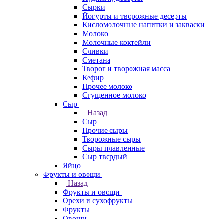
Сырки
Йогурты и творожные десерты
Кисломолочные напитки и закваски
Молоко
Молочные коктейли
Сливки
Сметана
Творог и творожная масса
Кефир
Прочее молоко
Сгущенное молоко
Сыр
Назад
Сыр
Прочие сыры
Творожные сыры
Сыры плавленные
Сыр твердый
Яйцо
Фрукты и овощи
Назад
Фрукты и овощи
Орехи и сухофрукты
Фрукты
Овощи