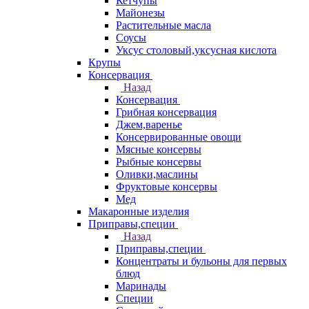
Кетчупы
Майонезы
Растительные масла
Соусы
Уксус столовый,уксусная кислота
Крупы
Консервация
Назад
Консервация
Грибная консервация
Джем,варенье
Консервированные овощи
Мясные консервы
Рыбные консервы
Оливки,маслины
Фруктовые консервы
Мед
Макаронные изделия
Приправы,специи
Назад
Приправы,специи
Концентраты и бульоны для первых
блюд
Маринады
Специи