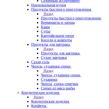
Сезонный ассортимент
Национальная кухня
Продукты быстрого приготовления
Назад
Продукты быстрого приготовления
Вермишель и лапша
Каша
Супы
Картофельное пюре
Кисели и компоты
Продукты для завтрака
Назад
Продукты для завтрака
Сухие завтраки
Сахар,соль
Чипсы, сухарики,снеки
Назад
Чипсы, сухарики,снеки
Сухарики
Чипсы ,снеки,семечки
Снеки из мяса,рыбы
Кондитерские изделия
Назад
Кондитерские изделия
Конфеты