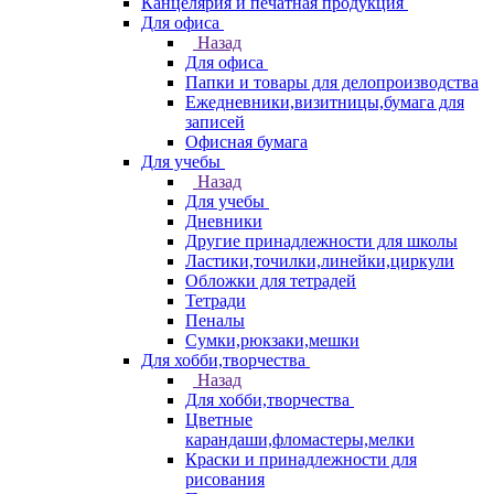
Канцелярия и печатная продукция
Для офиса
Назад
Для офиса
Папки и товары для делопроизводства
Ежедневники,визитницы,бумага для
записей
Офисная бумага
Для учебы
Назад
Для учебы
Дневники
Другие принадлежности для школы
Ластики,точилки,линейки,циркули
Обложки для тетрадей
Тетради
Пеналы
Сумки,рюкзаки,мешки
Для хобби,творчества
Назад
Для хобби,творчества
Цветные
карандаши,фломастеры,мелки
Краски и принадлежности для
рисования