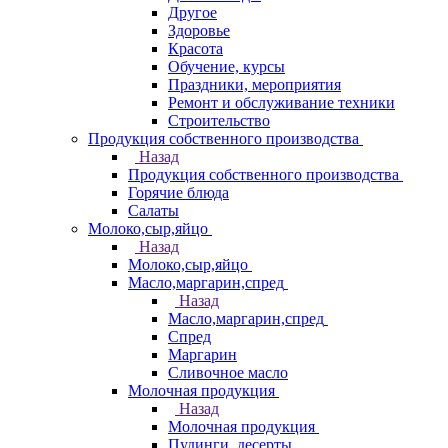
Другое
Здоровье
Красота
Обучение, курсы
Праздники, мероприятия
Ремонт и обслуживание техники
Строительство
Продукция собственного производства
Назад
Продукция собственного производства
Горячие блюда
Салаты
Молоко,сыр,яйцо
Назад
Молоко,сыр,яйцо
Масло,маргарин,спред
Назад
Масло,маргарин,спред
Спред
Маргарин
Сливочное масло
Молочная продукция
Назад
Молочная продукция
Пудинги, десерты