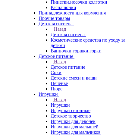
Пинетки,носочки,колготки
Распашонки
Принадлежности для кормления
Прочие товары
Детская гигиена
Назад
Детская гигиена
Косметические средства по уходу за
детьми
Ванночки,горшки,горки
Детское питание
Назад
Детское питание
Соки
Детские смеси и каши
Печенье
Пюре
Игрушки
Назад
Игрушки
Игрушки сезонные
Детское творчество
Игрушки для девочек
Игрушки для малышей
Игрушки для мальчиков