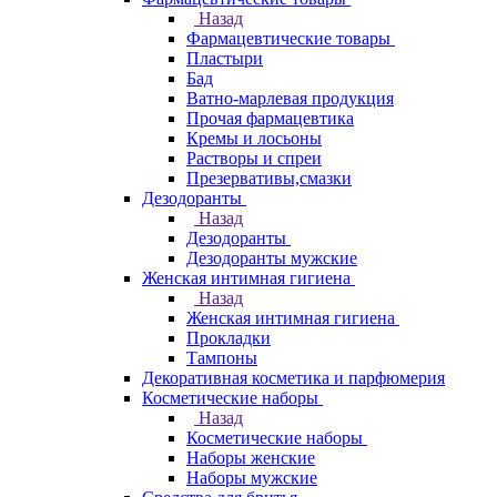
Назад
Фармацевтические товары
Пластыри
Бад
Ватно-марлевая продукция
Прочая фармацевтика
Кремы и лосьоны
Растворы и спреи
Презервативы,смазки
Дезодоранты
Назад
Дезодоранты
Дезодоранты мужские
Женская интимная гигиена
Назад
Женская интимная гигиена
Прокладки
Тампоны
Декоративная косметика и парфюмерия
Косметические наборы
Назад
Косметические наборы
Наборы женские
Наборы мужские