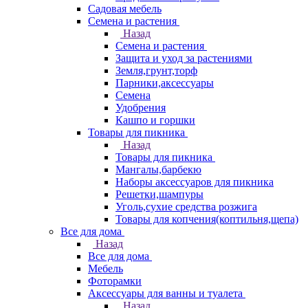
Садовая мебель
Семена и растения
Назад
Семена и растения
Защита и уход за растениями
Земля,грунт,торф
Парники,аксессуары
Семена
Удобрения
Кашпо и горшки
Товары для пикника
Назад
Товары для пикника
Мангалы,барбекю
Наборы аксессуаров для пикника
Решетки,шампуры
Уголь,сухие средства розжига
Товары для копчения(коптильня,щепа)
Все для дома
Назад
Все для дома
Мебель
Фоторамки
Аксессуары для ванны и туалета
Назад