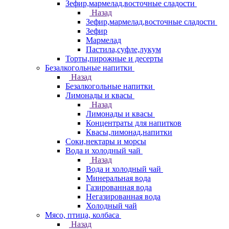
Зефир,мармелад,восточные сладости
Назад
Зефир,мармелад,восточные сладости
Зефир
Мармелад
Пастила,суфле,лукум
Торты,пирожные и десерты
Безалкогольные напитки
Назад
Безалкогольные напитки
Лимонады и квасы
Назад
Лимонады и квасы
Концентраты для напитков
Квасы,лимонад,напитки
Соки,нектары и морсы
Вода и холодный чай
Назад
Вода и холодный чай
Минеральная вода
Газированная вода
Негазированная вода
Холодный чай
Мясо, птица, колбаса
Назад