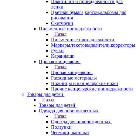
Пластилин и принадлежности для
лепки
Цветная бумага,картон,альбомы для
рисования
Скетчбуки
Письменные принадлежности
Назад
Письменные принадлежности
Маркеры,текстовыделители,корректоры
Ручки
Карандаши
Прочая канцелярия
Назад
Прочая канцелярия
Расходные материалы
Ножницы и канцелярские ножи
Прочие канцелярские принадлежности
Товары для детей
Назад
Товары для детей
Одежда для новорожденных
Назад
Одежда для новорожденных
Ползунки
Чепчики,шапочки