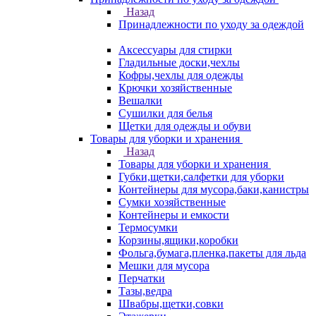
Назад
Принадлежности по уходу за одеждой
Аксессуары для стирки
Гладильные доски,чехлы
Кофры,чехлы для одежды
Крючки хозяйственные
Вешалки
Сушилки для белья
Щетки для одежды и обуви
Товары для уборки и хранения
Назад
Товары для уборки и хранения
Губки,щетки,салфетки для уборки
Контейнеры для мусора,баки,канистры
Сумки хозяйственные
Контейнеры и емкости
Термосумки
Корзины,ящики,коробки
Фольга,бумага,пленка,пакеты для льда
Мешки для мусора
Перчатки
Тазы,ведра
Швабры,щетки,совки