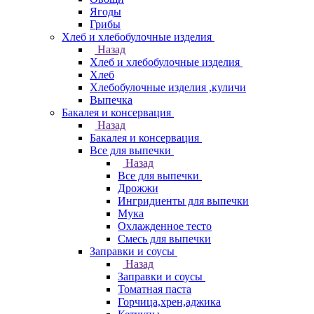
Ягоды
Грибы
Хлеб и хлебобулочные изделия
Назад
Хлеб и хлебобулочные изделия
Хлеб
Хлебобулочные изделия ,куличи
Выпечка
Бакалея и консервация
Назад
Бакалея и консервация
Все для выпечки
Назад
Все для выпечки
Дрожжи
Ингридиенты для выпечки
Мука
Охлажденное тесто
Смесь для выпечки
Заправки и соусы
Назад
Заправки и соусы
Томатная паста
Горчица,хрен,аджика