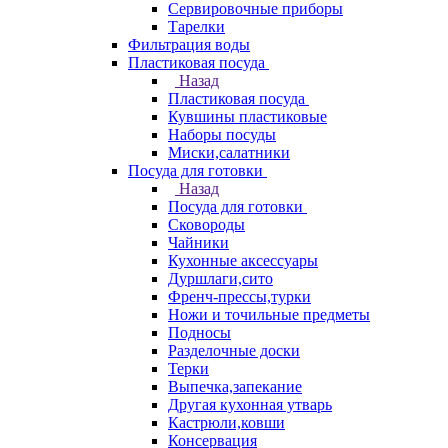
Сервировочные приборы
Тарелки
Фильтрация воды
Пластиковая посуда
Назад
Пластиковая посуда
Кувшины пластиковые
Наборы посуды
Миски,салатники
Посуда для готовки
Назад
Посуда для готовки
Сковороды
Чайники
Кухонные аксессуары
Дуршлаги,сито
Френч-прессы,турки
Ножи и точильные предметы
Подносы
Разделочные доски
Терки
Выпечка,запекание
Другая кухонная утварь
Кастрюли,ковши
Консервация