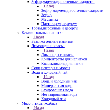
Зефир,мармелад,восточные сладости
Назад
Зефир,мармелад,восточные сладости
Зефир
Мармелад
Пастила,суфле,лукум
Торты,пирожные и десерты
Безалкогольные напитки
Назад
Безалкогольные напитки
Лимонады и квасы
Назад
Лимонады и квасы
Концентраты для напитков
Квасы,лимонад,напитки
Соки,нектары и морсы
Вода и холодный чай
Назад
Вода и холодный чай
Минеральная вода
Газированная вода
Негазированная вода
Холодный чай
Мясо, птица, колбаса
Назад