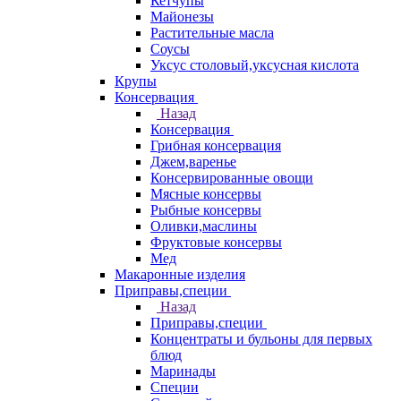
Кетчупы
Майонезы
Растительные масла
Соусы
Уксус столовый,уксусная кислота
Крупы
Консервация
Назад
Консервация
Грибная консервация
Джем,варенье
Консервированные овощи
Мясные консервы
Рыбные консервы
Оливки,маслины
Фруктовые консервы
Мед
Макаронные изделия
Приправы,специи
Назад
Приправы,специи
Концентраты и бульоны для первых
блюд
Маринады
Специи