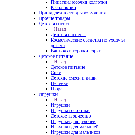
Пинетки,носочки,колготки
Распашонки
Принадлежности для кормления
Прочие товары
Детская гигиена
Назад
Детская гигиена
Косметические средства по уходу за
детьми
Ванночки,горшки,горки
Детское питание
Назад
Детское питание
Соки
Детские смеси и каши
Печенье
Пюре
Игрушки
Назад
Игрушки
Игрушки сезонные
Детское творчество
Игрушки для девочек
Игрушки для малышей
Игрушки для мальчиков