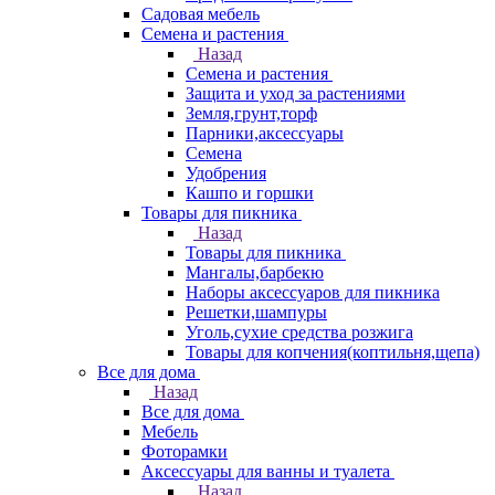
Садовая мебель
Семена и растения
Назад
Семена и растения
Защита и уход за растениями
Земля,грунт,торф
Парники,аксессуары
Семена
Удобрения
Кашпо и горшки
Товары для пикника
Назад
Товары для пикника
Мангалы,барбекю
Наборы аксессуаров для пикника
Решетки,шампуры
Уголь,сухие средства розжига
Товары для копчения(коптильня,щепа)
Все для дома
Назад
Все для дома
Мебель
Фоторамки
Аксессуары для ванны и туалета
Назад