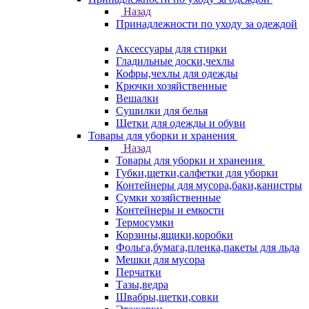
Назад
Принадлежности по уходу за одеждой
Аксессуары для стирки
Гладильные доски,чехлы
Кофры,чехлы для одежды
Крючки хозяйственные
Вешалки
Сушилки для белья
Щетки для одежды и обуви
Товары для уборки и хранения
Назад
Товары для уборки и хранения
Губки,щетки,салфетки для уборки
Контейнеры для мусора,баки,канистры
Сумки хозяйственные
Контейнеры и емкости
Термосумки
Корзины,ящики,коробки
Фольга,бумага,пленка,пакеты для льда
Мешки для мусора
Перчатки
Тазы,ведра
Швабры,щетки,совки