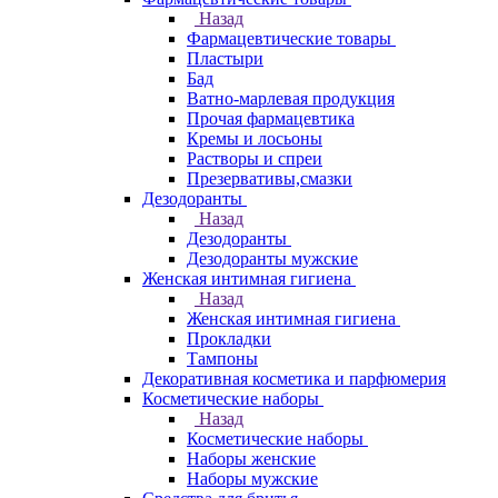
Назад
Фармацевтические товары
Пластыри
Бад
Ватно-марлевая продукция
Прочая фармацевтика
Кремы и лосьоны
Растворы и спреи
Презервативы,смазки
Дезодоранты
Назад
Дезодоранты
Дезодоранты мужские
Женская интимная гигиена
Назад
Женская интимная гигиена
Прокладки
Тампоны
Декоративная косметика и парфюмерия
Косметические наборы
Назад
Косметические наборы
Наборы женские
Наборы мужские