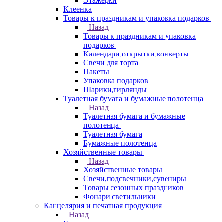
Этажерки
Клеенка
Товары к праздникам и упаковка подарков
Назад
Товары к праздникам и упаковка
подарков
Календари,открытки,конверты
Свечи для торта
Пакеты
Упаковка подарков
Шарики,гирлянды
Туалетная бумага и бумажные полотенца
Назад
Туалетная бумага и бумажные
полотенца
Туалетная бумага
Бумажные полотенца
Хозяйственные товары
Назад
Хозяйственные товары
Свечи,подсвечники,сувениры
Товары сезонных праздников
Фонари,светильники
Канцелярия и печатная продукция
Назад