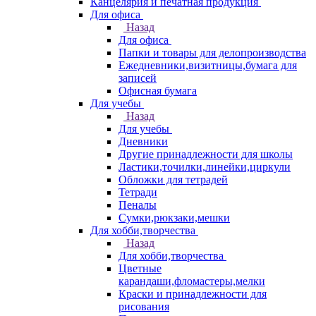
Канцелярия и печатная продукция
Для офиса
Назад
Для офиса
Папки и товары для делопроизводства
Ежедневники,визитницы,бумага для
записей
Офисная бумага
Для учебы
Назад
Для учебы
Дневники
Другие принадлежности для школы
Ластики,точилки,линейки,циркули
Обложки для тетрадей
Тетради
Пеналы
Сумки,рюкзаки,мешки
Для хобби,творчества
Назад
Для хобби,творчества
Цветные
карандаши,фломастеры,мелки
Краски и принадлежности для
рисования