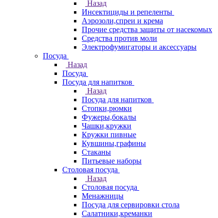
Назад
Инсектициды и репеленты
Аэрозоли,спреи и крема
Прочие средства защиты от насекомых
Средства против моли
Электрофумигаторы и аксессуары
Посуда
Назад
Посуда
Посуда для напитков
Назад
Посуда для напитков
Стопки,рюмки
Фужеры,бокалы
Чашки,кружки
Кружки пивные
Кувшины,графины
Стаканы
Питьевые наборы
Столовая посуда
Назад
Столовая посуда
Менажницы
Посуда для сервировки стола
Салатники,креманки