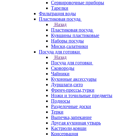
Сервировочные приборы
Тарелки
Фильтрация воды
Пластиковая посуда
Назад
Пластиковая посуда
Кувшины пластиковые
Наборы посуды
Миски,салатники
Посуда для готовки
Назад
Посуда для готовки
Сковороды
Чайники
Кухонные аксессуары
Дуршлаги,сито
Френч-прессы,турки
Ножи и точильные предметы
Подносы
Разделочные доски
Терки
Выпечка,запекание
Другая кухонная утварь
Кастрюли,ковши
Консервация