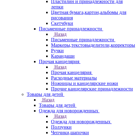
Пластилин и принадлежности для
лепки
Цветная бумага,картон,альбомы для
рисования
Скетчбуки
Письменные принадлежности
Назад
Письменные принадлежности
Маркеры,текстовыделители,корректоры
Ручки
Карандаши
Прочая канцелярия
Назад
Прочая канцелярия
Расходные материалы
Ножницы и канцелярские ножи
Прочие канцелярские принадлежности
Товары для детей
Назад
Товары для детей
Одежда для новорожденных
Назад
Одежда для новорожденных
Ползунки
Чепчики,шапочки