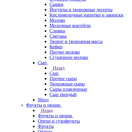
Сырки
Йогурты и творожные десерты
Кисломолочные напитки и закваски
Молоко
Молочные коктейли
Сливки
Сметана
Творог и творожная масса
Кефир
Прочее молоко
Сгущенное молоко
Сыр
Назад
Сыр
Прочие сыры
Творожные сыры
Сыры плавленные
Сыр твердый
Яйцо
Фрукты и овощи
Назад
Фрукты и овощи
Орехи и сухофрукты
Фрукты
Овощи