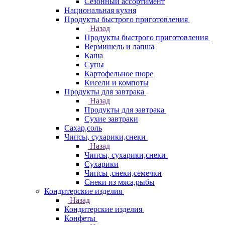
Сезонный ассортимент
Национальная кухня
Продукты быстрого приготовления
Назад
Продукты быстрого приготовления
Вермишель и лапша
Каша
Супы
Картофельное пюре
Кисели и компоты
Продукты для завтрака
Назад
Продукты для завтрака
Сухие завтраки
Сахар,соль
Чипсы, сухарики,снеки
Назад
Чипсы, сухарики,снеки
Сухарики
Чипсы ,снеки,семечки
Снеки из мяса,рыбы
Кондитерские изделия
Назад
Кондитерские изделия
Конфеты