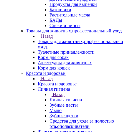
Продукты для выпечки
Батончики
Растительные масла
БАДы
Снеки и чипсы
Товары для животных,профессиональный уход
Назад
Товары для животных,профессиональный
уход
Туалетные принадлежности
Корм для собак
Аксессуары для животных
Корм для кошек
Красота и здоровье
Назад
Красота и здоровье
Личная гигиена
Назад
Личная гигиена
Зубные пасты
Мыло
Зубные щетки
Средства для ухода за полостью
рта,ополаскиватели
Фармацевтические товары