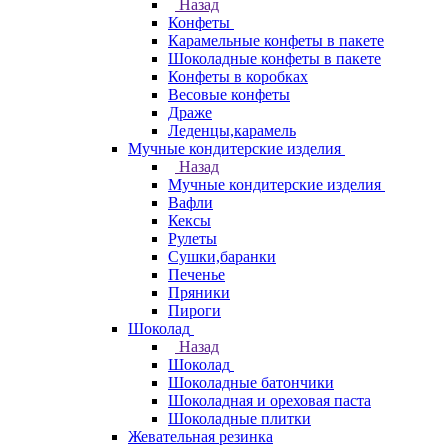
Назад
Конфеты
Карамельные конфеты в пакете
Шоколадные конфеты в пакете
Конфеты в коробках
Весовые конфеты
Драже
Леденцы,карамель
Мучные кондитерские изделия
Назад
Мучные кондитерские изделия
Вафли
Кексы
Рулеты
Сушки,баранки
Печенье
Пряники
Пироги
Шоколад
Назад
Шоколад
Шоколадные батончики
Шоколадная и ореховая паста
Шоколадные плитки
Жевательная резинка