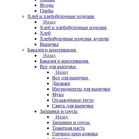
Ягоды
Грибы
Хлеб и хлебобулочные изделия
Назад
Хлеб и хлебобулочные изделия
Хлеб
Хлебобулочные изделия ,куличи
Выпечка
Бакалея и консервация
Назад
Бакалея и консервация
Все для выпечки
Назад
Все для выпечки
Дрожжи
Ингридиенты для выпечки
Мука
Охлажденное тесто
Смесь для выпечки
Заправки и соусы
Назад
Заправки и соусы
Томатная паста
Горчица,хрен,аджика