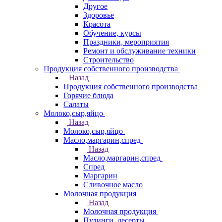
Другое
Здоровье
Красота
Обучение, курсы
Праздники, мероприятия
Ремонт и обслуживание техники
Строительство
Продукция собственного производства
Назад
Продукция собственного производства
Горячие блюда
Салаты
Молоко,сыр,яйцо
Назад
Молоко,сыр,яйцо
Масло,маргарин,спред
Назад
Масло,маргарин,спред
Спред
Маргарин
Сливочное масло
Молочная продукция
Назад
Молочная продукция
Пудинги, десерты