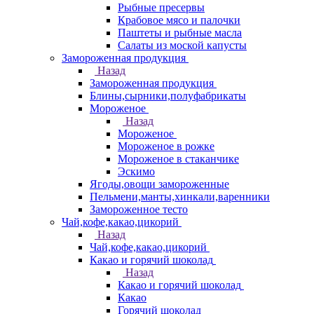
Рыбные пресервы
Крабовое мясо и палочки
Паштеты и рыбные масла
Салаты из моской капусты
Замороженная продукция
Назад
Замороженная продукция
Блины,сырники,полуфабрикаты
Мороженое
Назад
Мороженое
Мороженое в рожке
Мороженое в стаканчике
Эскимо
Ягоды,овощи замороженные
Пельмени,манты,хинкали,варенники
Замороженное тесто
Чай,кофе,какао,цикорий
Назад
Чай,кофе,какао,цикорий
Какао и горячий шоколад
Назад
Какао и горячий шоколад
Какао
Горячий шоколад