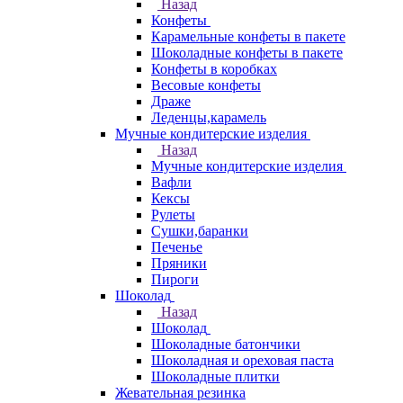
Назад
Конфеты
Карамельные конфеты в пакете
Шоколадные конфеты в пакете
Конфеты в коробках
Весовые конфеты
Драже
Леденцы,карамель
Мучные кондитерские изделия
Назад
Мучные кондитерские изделия
Вафли
Кексы
Рулеты
Сушки,баранки
Печенье
Пряники
Пироги
Шоколад
Назад
Шоколад
Шоколадные батончики
Шоколадная и ореховая паста
Шоколадные плитки
Жевательная резинка