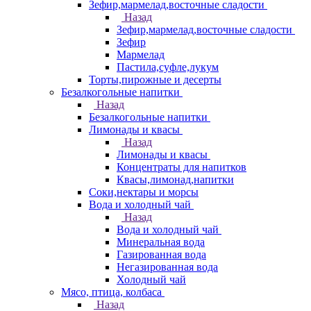
Зефир,мармелад,восточные сладости
Назад
Зефир,мармелад,восточные сладости
Зефир
Мармелад
Пастила,суфле,лукум
Торты,пирожные и десерты
Безалкогольные напитки
Назад
Безалкогольные напитки
Лимонады и квасы
Назад
Лимонады и квасы
Концентраты для напитков
Квасы,лимонад,напитки
Соки,нектары и морсы
Вода и холодный чай
Назад
Вода и холодный чай
Минеральная вода
Газированная вода
Негазированная вода
Холодный чай
Мясо, птица, колбаса
Назад