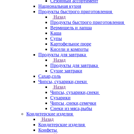
Сезонный ассортимент
Национальная кухня
Продукты быстрого приготовления
Назад
Продукты быстрого приготовления
Вермишель и лапша
Каша
Супы
Картофельное пюре
Кисели и компоты
Продукты для завтрака
Назад
Продукты для завтрака
Сухие завтраки
Сахар,соль
Чипсы, сухарики,снеки
Назад
Чипсы, сухарики,снеки
Сухарики
Чипсы ,снеки,семечки
Снеки из мяса,рыбы
Кондитерские изделия
Назад
Кондитерские изделия
Конфеты