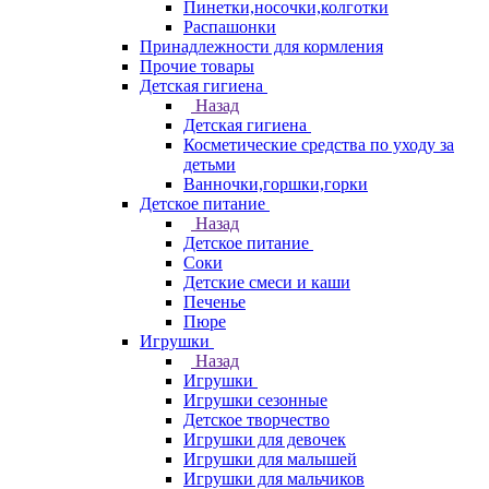
Пинетки,носочки,колготки
Распашонки
Принадлежности для кормления
Прочие товары
Детская гигиена
Назад
Детская гигиена
Косметические средства по уходу за
детьми
Ванночки,горшки,горки
Детское питание
Назад
Детское питание
Соки
Детские смеси и каши
Печенье
Пюре
Игрушки
Назад
Игрушки
Игрушки сезонные
Детское творчество
Игрушки для девочек
Игрушки для малышей
Игрушки для мальчиков