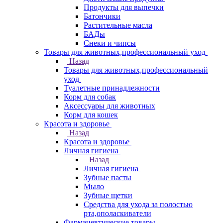
Продукты для выпечки
Батончики
Растительные масла
БАДы
Снеки и чипсы
Товары для животных,профессиональный уход
Назад
Товары для животных,профессиональный
уход
Туалетные принадлежности
Корм для собак
Аксессуары для животных
Корм для кошек
Красота и здоровье
Назад
Красота и здоровье
Личная гигиена
Назад
Личная гигиена
Зубные пасты
Мыло
Зубные щетки
Средства для ухода за полостью
рта,ополаскиватели
Фармацевтические товары