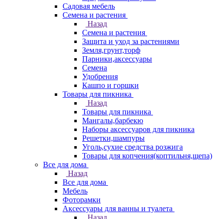
Садовая мебель
Семена и растения
Назад
Семена и растения
Защита и уход за растениями
Земля,грунт,торф
Парники,аксессуары
Семена
Удобрения
Кашпо и горшки
Товары для пикника
Назад
Товары для пикника
Мангалы,барбекю
Наборы аксессуаров для пикника
Решетки,шампуры
Уголь,сухие средства розжига
Товары для копчения(коптильня,щепа)
Все для дома
Назад
Все для дома
Мебель
Фоторамки
Аксессуары для ванны и туалета
Назад