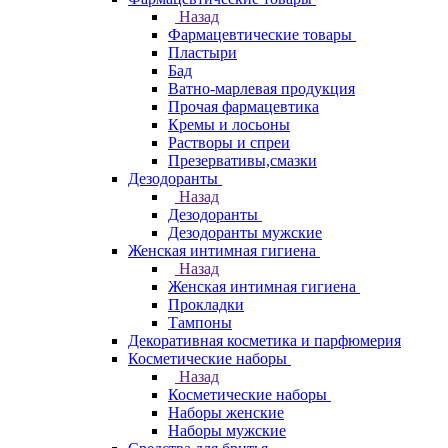
Назад
Фармацевтические товары
Пластыри
Бад
Ватно-марлевая продукция
Прочая фармацевтика
Кремы и лосьоны
Растворы и спреи
Презервативы,смазки
Дезодоранты
Назад
Дезодоранты
Дезодоранты мужские
Женская интимная гигиена
Назад
Женская интимная гигиена
Прокладки
Тампоны
Декоративная косметика и парфюмерия
Косметические наборы
Назад
Косметические наборы
Наборы женские
Наборы мужские