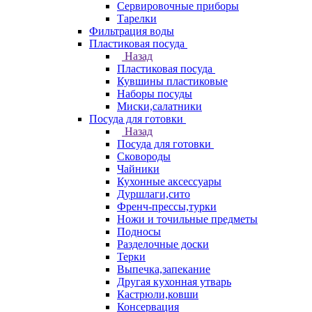
Сервировочные приборы
Тарелки
Фильтрация воды
Пластиковая посуда
Назад
Пластиковая посуда
Кувшины пластиковые
Наборы посуды
Миски,салатники
Посуда для готовки
Назад
Посуда для готовки
Сковороды
Чайники
Кухонные аксессуары
Дуршлаги,сито
Френч-прессы,турки
Ножи и точильные предметы
Подносы
Разделочные доски
Терки
Выпечка,запекание
Другая кухонная утварь
Кастрюли,ковши
Консервация