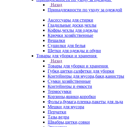
Назад
Принадлежности по уходу за одеждой
Аксессуары для стирки
Гладильные доски,чехлы
Кофры,чехлы для одежды
Крючки хозяйственные
Вешалки
Сушилки для белья
Щетки для одежды и обуви
Товары для уборки и хранения
Назад
Товары для уборки и хранения
Губки,щетки,салфетки для уборки
Контейнеры для мусора,баки,канистры
Сумки хозяйственные
Контейнеры и емкости
Термосумки
Корзины,ящики,коробки
Фольга,бумага,пленка,пакеты для льда
Мешки для мусора
Перчатки
Тазы,ведра
Швабры,щетки,совки