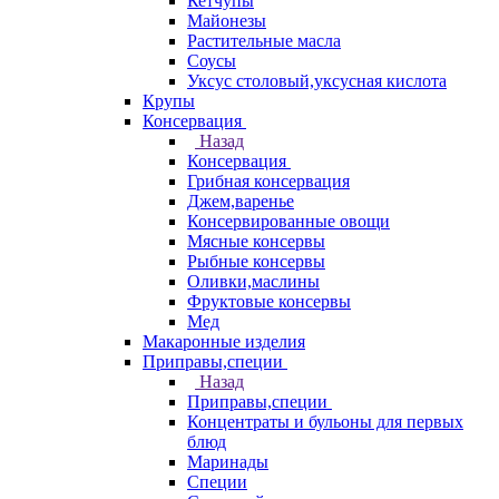
Кетчупы
Майонезы
Растительные масла
Соусы
Уксус столовый,уксусная кислота
Крупы
Консервация
Назад
Консервация
Грибная консервация
Джем,варенье
Консервированные овощи
Мясные консервы
Рыбные консервы
Оливки,маслины
Фруктовые консервы
Мед
Макаронные изделия
Приправы,специи
Назад
Приправы,специи
Концентраты и бульоны для первых
блюд
Маринады
Специи