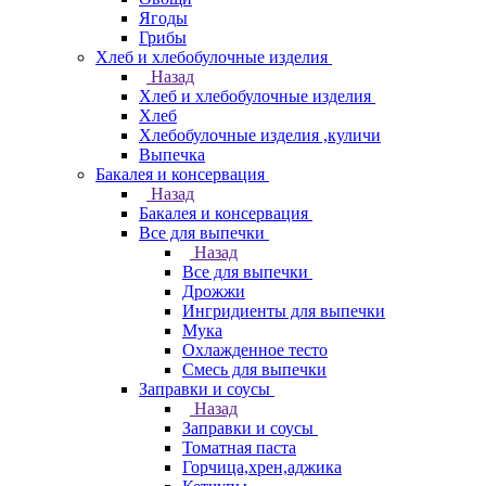
Ягоды
Грибы
Хлеб и хлебобулочные изделия
Назад
Хлеб и хлебобулочные изделия
Хлеб
Хлебобулочные изделия ,куличи
Выпечка
Бакалея и консервация
Назад
Бакалея и консервация
Все для выпечки
Назад
Все для выпечки
Дрожжи
Ингридиенты для выпечки
Мука
Охлажденное тесто
Смесь для выпечки
Заправки и соусы
Назад
Заправки и соусы
Томатная паста
Горчица,хрен,аджика