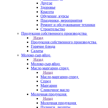
Другое
Здоровье
Красота
Обучение, курсы
Праздники, мероприятия
Ремонт и обслуживание техники
Строительство
Продукция собственного производства
Назад
Продукция собственного производства
Горячие блюда
Салаты
Молоко,сыр,яйцо
Назад
Молоко,сыр,яйцо
Масло,маргарин,спред
Назад
Масло,маргарин,спред
Спред
Маргарин
Сливочное масло
Молочная продукция
Назад
Молочная продукция
Пудинги, десерты