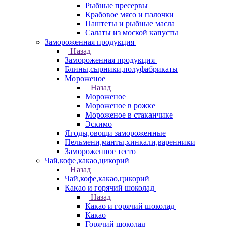
Рыбные пресервы
Крабовое мясо и палочки
Паштеты и рыбные масла
Салаты из моской капусты
Замороженная продукция
Назад
Замороженная продукция
Блины,сырники,полуфабрикаты
Мороженое
Назад
Мороженое
Мороженое в рожке
Мороженое в стаканчике
Эскимо
Ягоды,овощи замороженные
Пельмени,манты,хинкали,варенники
Замороженное тесто
Чай,кофе,какао,цикорий
Назад
Чай,кофе,какао,цикорий
Какао и горячий шоколад
Назад
Какао и горячий шоколад
Какао
Горячий шоколад