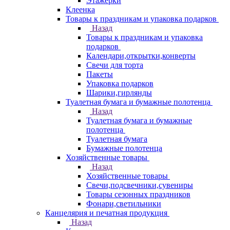
Этажерки
Клеенка
Товары к праздникам и упаковка подарков
Назад
Товары к праздникам и упаковка
подарков
Календари,открытки,конверты
Свечи для торта
Пакеты
Упаковка подарков
Шарики,гирлянды
Туалетная бумага и бумажные полотенца
Назад
Туалетная бумага и бумажные
полотенца
Туалетная бумага
Бумажные полотенца
Хозяйственные товары
Назад
Хозяйственные товары
Свечи,подсвечники,сувениры
Товары сезонных праздников
Фонари,светильники
Канцелярия и печатная продукция
Назад