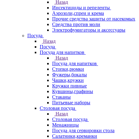
Назад
Инсектициды и репеленты
Аэрозоли,спреи и крема
Прочие средства защиты от насекомых
Средства против моли
Электрофумигаторы и аксессуары
Посуда
Назад
Посуда
Посуда для напитков
Назад
Посуда для напитков
Стопки,рюмки
Фужеры,бокалы
Чашки,кружки
Кружки пивные
Кувшины,графины
Стаканы
Питьевые наборы
Столовая посуда
Назад
Столовая посуда
Менажницы
Посуда для сервировки стола
Салатники,креманки