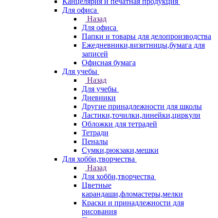
Канцелярия и печатная продукция
Для офиса
Назад
Для офиса
Папки и товары для делопроизводства
Ежедневники,визитницы,бумага для
записей
Офисная бумага
Для учебы
Назад
Для учебы
Дневники
Другие принадлежности для школы
Ластики,точилки,линейки,циркули
Обложки для тетрадей
Тетради
Пеналы
Сумки,рюкзаки,мешки
Для хобби,творчества
Назад
Для хобби,творчества
Цветные
карандаши,фломастеры,мелки
Краски и принадлежности для
рисования