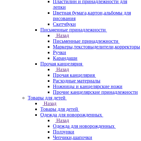
Пластилин и принадлежности для
лепки
Цветная бумага,картон,альбомы для
рисования
Скетчбуки
Письменные принадлежности
Назад
Письменные принадлежности
Маркеры,текстовыделители,корректоры
Ручки
Карандаши
Прочая канцелярия
Назад
Прочая канцелярия
Расходные материалы
Ножницы и канцелярские ножи
Прочие канцелярские принадлежности
Товары для детей
Назад
Товары для детей
Одежда для новорожденных
Назад
Одежда для новорожденных
Ползунки
Чепчики,шапочки