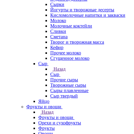
Сырки
Йогурты и творожные десерты
Кисломолочные напитки и закваски
Молоко
Молочные коктейли
Сливки
Сметана
Творог и творожная масса
Кефир
Прочее молоко
Сгущенное молоко
Сыр
Назад
Сыр
Прочие сыры
Творожные сыры
Сыры плавленные
Сыр твердый
Яйцо
Фрукты и овощи
Назад
Фрукты и овощи
Орехи и сухофрукты
Фрукты
Овощи