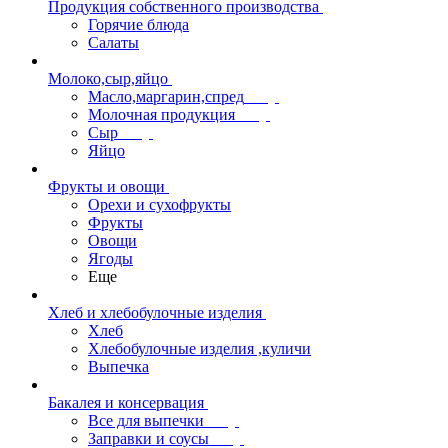
Продукция собственного производства
Горячие блюда
Салаты
Молоко,сыр,яйцо
Масло,маргарин,спред
Молочная продукция
Сыр
Яйцо
Фрукты и овощи
Орехи и сухофрукты
Фрукты
Овощи
Ягоды
Еще
Хлеб и хлебобулочные изделия
Хлеб
Хлебобулочные изделия ,куличи
Выпечка
Бакалея и консервация
Все для выпечки
Заправки и соусы