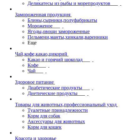
Деликатесы из рыбы и морепродуктов
Замороженная продукция
Блины,сырники,полуфабрикаты
Мороженое
Ягоды,овощи замороженные
Пельмени,манты,хинкали,варенники
Еще
Чай,кофе,какао,цикорий
Какао и горячий шоколад
Кофе
Чай
Здоровое питание
Диабетические продукты
Диетические продукты
Товары для животных,профессиональный уход
Туалетные принадлежности
Корм для собак
Аксессуары для животных
Корм для кошек
Красота и здоровье