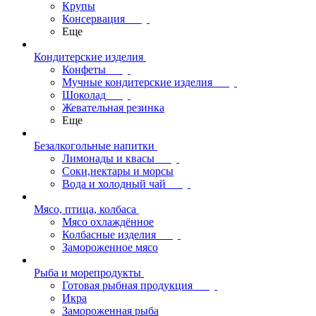
Крупы
Консервация
Еще
Кондитерские изделия
Конфеты
Мучные кондитерские изделия
Шоколад
Жевательная резинка
Еще
Безалкогольные напитки
Лимонады и квасы
Соки,нектары и морсы
Вода и холодный чай
Мясо, птица, колбаса
Мясо охлаждённое
Колбасные изделия
Замороженное мясо
Рыба и морепродукты
Готовая рыбная продукция
Икра
Замороженная рыба