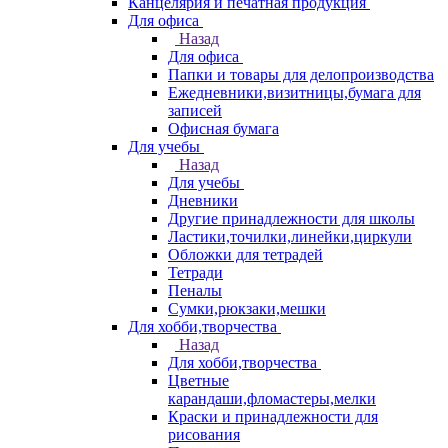
Канцелярия и печатная продукция
Для офиса
Назад
Для офиса
Папки и товары для делопроизводства
Ежедневники,визитницы,бумага для
записей
Офисная бумага
Для учебы
Назад
Для учебы
Дневники
Другие принадлежности для школы
Ластики,точилки,линейки,циркули
Обложки для тетрадей
Тетради
Пеналы
Сумки,рюкзаки,мешки
Для хобби,творчества
Назад
Для хобби,творчества
Цветные
карандаши,фломастеры,мелки
Краски и принадлежности для
рисования