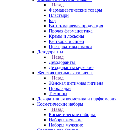
Назад
Фармацевтические товары
Пластыри
Бад
Ватно-марлевая продукция
Прочая фармацевтика
Кремы и лосьоны
Растворы и спреи
Презервативы,смазки
Дезодоранты
Назад
Дезодоранты
Дезодоранты мужские
Женская интимная гигиена
Назад
Женская интимная гигиена
Прокладки
Тампоны
Декоративная косметика и парфюмерия
Косметические наборы
Назад
Косметические наборы
Наборы женские
Наборы мужские