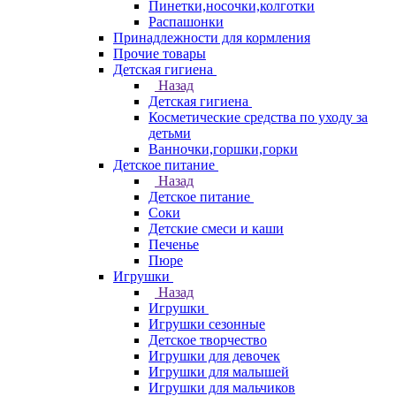
Пинетки,носочки,колготки
Распашонки
Принадлежности для кормления
Прочие товары
Детская гигиена
Назад
Детская гигиена
Косметические средства по уходу за
детьми
Ванночки,горшки,горки
Детское питание
Назад
Детское питание
Соки
Детские смеси и каши
Печенье
Пюре
Игрушки
Назад
Игрушки
Игрушки сезонные
Детское творчество
Игрушки для девочек
Игрушки для малышей
Игрушки для мальчиков