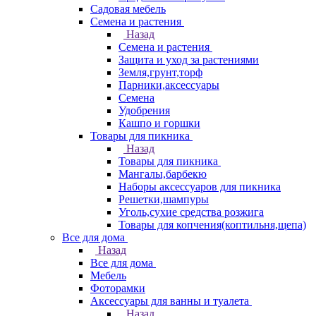
Садовая мебель
Семена и растения
Назад
Семена и растения
Защита и уход за растениями
Земля,грунт,торф
Парники,аксессуары
Семена
Удобрения
Кашпо и горшки
Товары для пикника
Назад
Товары для пикника
Мангалы,барбекю
Наборы аксессуаров для пикника
Решетки,шампуры
Уголь,сухие средства розжига
Товары для копчения(коптильня,щепа)
Все для дома
Назад
Все для дома
Мебель
Фоторамки
Аксессуары для ванны и туалета
Назад