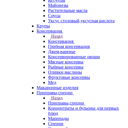
Кетчупы
Майонезы
Растительные масла
Соусы
Уксус столовый,уксусная кислота
Крупы
Консервация
Назад
Консервация
Грибная консервация
Джем,варенье
Консервированные овощи
Мясные консервы
Рыбные консервы
Оливки,маслины
Фруктовые консервы
Мед
Макаронные изделия
Приправы,специи
Назад
Приправы,специи
Концентраты и бульоны для первых
блюд
Маринады
Специи