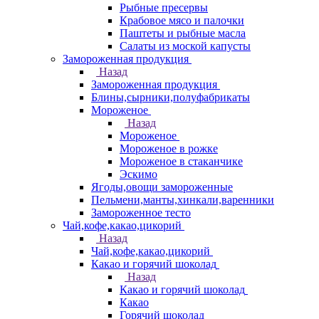
Рыбные пресервы
Крабовое мясо и палочки
Паштеты и рыбные масла
Салаты из моской капусты
Замороженная продукция
Назад
Замороженная продукция
Блины,сырники,полуфабрикаты
Мороженое
Назад
Мороженое
Мороженое в рожке
Мороженое в стаканчике
Эскимо
Ягоды,овощи замороженные
Пельмени,манты,хинкали,варенники
Замороженное тесто
Чай,кофе,какао,цикорий
Назад
Чай,кофе,какао,цикорий
Какао и горячий шоколад
Назад
Какао и горячий шоколад
Какао
Горячий шоколад