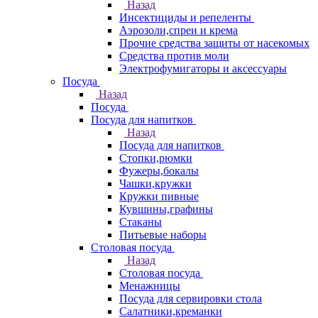
Назад
Инсектициды и репеленты
Аэрозоли,спреи и крема
Прочие средства защиты от насекомых
Средства против моли
Электрофумигаторы и аксессуары
Посуда
Назад
Посуда
Посуда для напитков
Назад
Посуда для напитков
Стопки,рюмки
Фужеры,бокалы
Чашки,кружки
Кружки пивные
Кувшины,графины
Стаканы
Питьевые наборы
Столовая посуда
Назад
Столовая посуда
Менажницы
Посуда для сервировки стола
Салатники,креманки