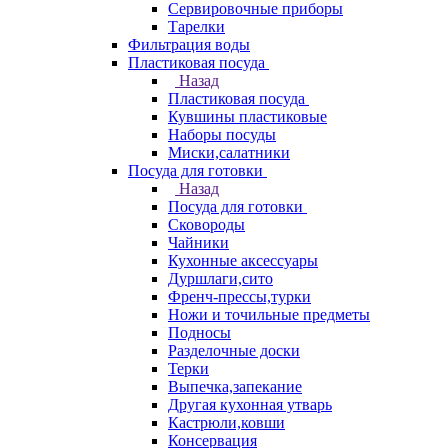
Сервировочные приборы
Тарелки
Фильтрация воды
Пластиковая посуда
Назад
Пластиковая посуда
Кувшины пластиковые
Наборы посуды
Миски,салатники
Посуда для готовки
Назад
Посуда для готовки
Сковороды
Чайники
Кухонные аксессуары
Дуршлаги,сито
Френч-прессы,турки
Ножи и точильные предметы
Подносы
Разделочные доски
Терки
Выпечка,запекание
Другая кухонная утварь
Кастрюли,ковши
Консервация