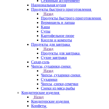
Сезонный ассортимент
Национальная кухня
Продукты быстрого приготовления
Назад
Продукты быстрого приготовления
Вермишель и лапша
Каша
Супы
Картофельное пюре
Кисели и компоты
Продукты для завтрака
Назад
Продукты для завтрака
Сухие завтраки
Сахар,соль
Чипсы, сухарики,снеки
Назад
Чипсы, сухарики,снеки
Сухарики
Чипсы ,снеки,семечки
Снеки из мяса,рыбы
Кондитерские изделия
Назад
Кондитерские изделия
Конфеты