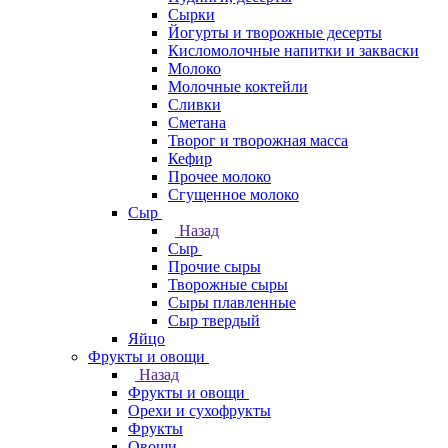
Сырки
Йогурты и творожные десерты
Кисломолочные напитки и закваски
Молоко
Молочные коктейли
Сливки
Сметана
Творог и творожная масса
Кефир
Прочее молоко
Сгущенное молоко
Сыр
Назад
Сыр
Прочие сыры
Творожные сыры
Сыры плавленные
Сыр твердый
Яйцо
Фрукты и овощи
Назад
Фрукты и овощи
Орехи и сухофрукты
Фрукты
Овощи