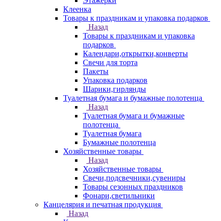
Этажерки
Клеенка
Товары к праздникам и упаковка подарков
Назад
Товары к праздникам и упаковка
подарков
Календари,открытки,конверты
Свечи для торта
Пакеты
Упаковка подарков
Шарики,гирлянды
Туалетная бумага и бумажные полотенца
Назад
Туалетная бумага и бумажные
полотенца
Туалетная бумага
Бумажные полотенца
Хозяйственные товары
Назад
Хозяйственные товары
Свечи,подсвечники,сувениры
Товары сезонных праздников
Фонари,светильники
Канцелярия и печатная продукция
Назад