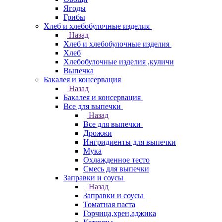
Ягоды
Грибы
Хлеб и хлебобулочные изделия
Назад
Хлеб и хлебобулочные изделия
Хлеб
Хлебобулочные изделия ,куличи
Выпечка
Бакалея и консервация
Назад
Бакалея и консервация
Все для выпечки
Назад
Все для выпечки
Дрожжи
Ингридиенты для выпечки
Мука
Охлажденное тесто
Смесь для выпечки
Заправки и соусы
Назад
Заправки и соусы
Томатная паста
Горчица,хрен,аджика