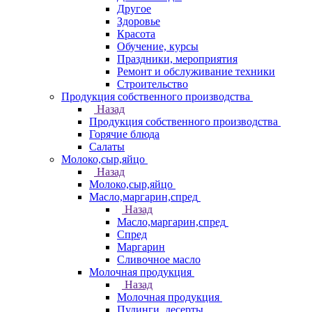
Другое
Здоровье
Красота
Обучение, курсы
Праздники, мероприятия
Ремонт и обслуживание техники
Строительство
Продукция собственного производства
Назад
Продукция собственного производства
Горячие блюда
Салаты
Молоко,сыр,яйцо
Назад
Молоко,сыр,яйцо
Масло,маргарин,спред
Назад
Масло,маргарин,спред
Спред
Маргарин
Сливочное масло
Молочная продукция
Назад
Молочная продукция
Пудинги, десерты