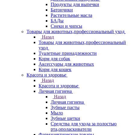
Продукты для выпечки
Батончики
Растительные масла
БАДы
Снеки и чипсы
Товары для животных,профессиональный уход
Назад
Товары для животных,профессиональный
уход
Туалетные принадлежности
Корм для собак
Аксессуары для животных
Корм для кошек
Красота и здоровье
Назад
Красота и здоровье
Личная гигиена
Назад
Личная гигиена
Зубные пасты
Мыло
Зубные щетки
Средства для ухода за полостью
рта,ополаскиватели
Фармацевтические товары