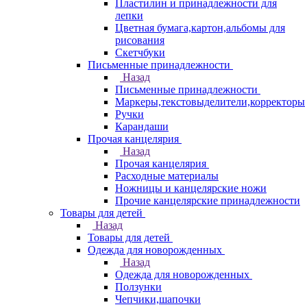
Пластилин и принадлежности для
лепки
Цветная бумага,картон,альбомы для
рисования
Скетчбуки
Письменные принадлежности
Назад
Письменные принадлежности
Маркеры,текстовыделители,корректоры
Ручки
Карандаши
Прочая канцелярия
Назад
Прочая канцелярия
Расходные материалы
Ножницы и канцелярские ножи
Прочие канцелярские принадлежности
Товары для детей
Назад
Товары для детей
Одежда для новорожденных
Назад
Одежда для новорожденных
Ползунки
Чепчики,шапочки