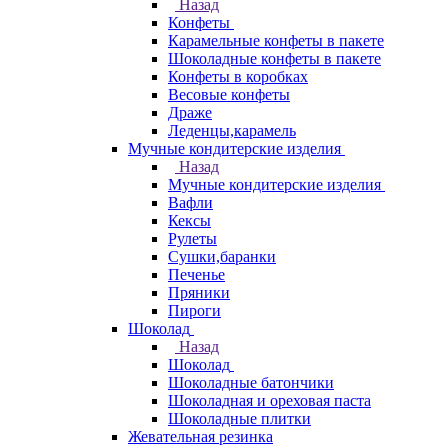
Назад
Конфеты
Карамельные конфеты в пакете
Шоколадные конфеты в пакете
Конфеты в коробках
Весовые конфеты
Драже
Леденцы,карамель
Мучные кондитерские изделия
Назад
Мучные кондитерские изделия
Вафли
Кексы
Рулеты
Сушки,баранки
Печенье
Пряники
Пироги
Шоколад
Назад
Шоколад
Шоколадные батончики
Шоколадная и ореховая паста
Шоколадные плитки
Жевательная резинка