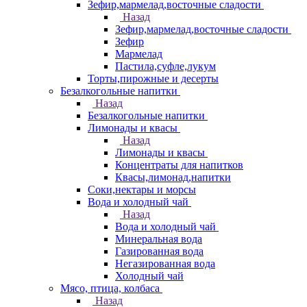
Зефир,мармелад,восточные сладости
Назад
Зефир,мармелад,восточные сладости
Зефир
Мармелад
Пастила,суфле,лукум
Торты,пирожные и десерты
Безалкогольные напитки
Назад
Безалкогольные напитки
Лимонады и квасы
Назад
Лимонады и квасы
Концентраты для напитков
Квасы,лимонад,напитки
Соки,нектары и морсы
Вода и холодный чай
Назад
Вода и холодный чай
Минеральная вода
Газированная вода
Негазированная вода
Холодный чай
Мясо, птица, колбаса
Назад