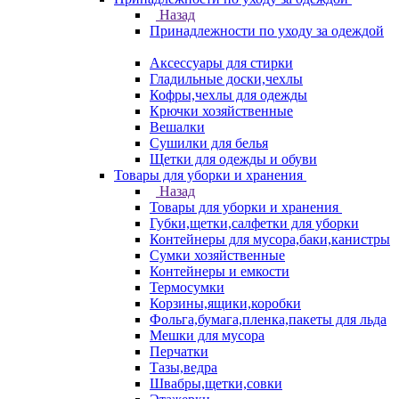
Назад
Принадлежности по уходу за одеждой
Аксессуары для стирки
Гладильные доски,чехлы
Кофры,чехлы для одежды
Крючки хозяйственные
Вешалки
Сушилки для белья
Щетки для одежды и обуви
Товары для уборки и хранения
Назад
Товары для уборки и хранения
Губки,щетки,салфетки для уборки
Контейнеры для мусора,баки,канистры
Сумки хозяйственные
Контейнеры и емкости
Термосумки
Корзины,ящики,коробки
Фольга,бумага,пленка,пакеты для льда
Мешки для мусора
Перчатки
Тазы,ведра
Швабры,щетки,совки