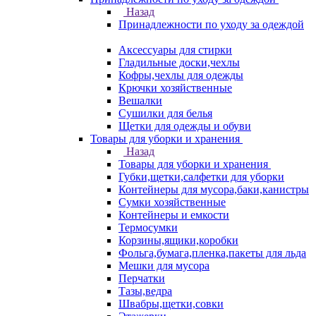
Назад
Принадлежности по уходу за одеждой
Аксессуары для стирки
Гладильные доски,чехлы
Кофры,чехлы для одежды
Крючки хозяйственные
Вешалки
Сушилки для белья
Щетки для одежды и обуви
Товары для уборки и хранения
Назад
Товары для уборки и хранения
Губки,щетки,салфетки для уборки
Контейнеры для мусора,баки,канистры
Сумки хозяйственные
Контейнеры и емкости
Термосумки
Корзины,ящики,коробки
Фольга,бумага,пленка,пакеты для льда
Мешки для мусора
Перчатки
Тазы,ведра
Швабры,щетки,совки