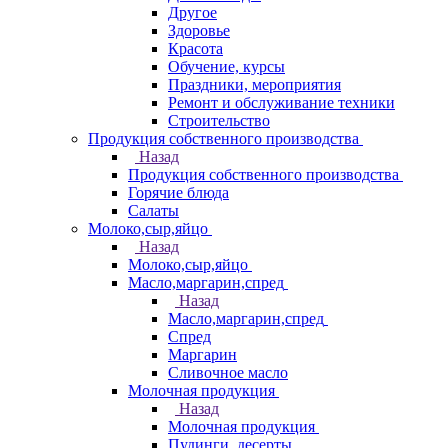
Другое
Здоровье
Красота
Обучение, курсы
Праздники, мероприятия
Ремонт и обслуживание техники
Строительство
Продукция собственного производства
Назад
Продукция собственного производства
Горячие блюда
Салаты
Молоко,сыр,яйцо
Назад
Молоко,сыр,яйцо
Масло,маргарин,спред
Назад
Масло,маргарин,спред
Спред
Маргарин
Сливочное масло
Молочная продукция
Назад
Молочная продукция
Пудинги, десерты