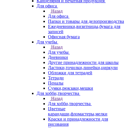
Канцелярия и печатная продукция
Для офиса
Назад
Для офиса
Папки и товары для делопроизводства
Ежедневники,визитницы,бумага для
записей
Офисная бумага
Для учебы
Назад
Для учебы
Дневники
Другие принадлежности для школы
Ластики,точилки,линейки,циркули
Обложки для тетрадей
Тетради
Пеналы
Сумки,рюкзаки,мешки
Для хобби,творчества
Назад
Для хобби,творчества
Цветные
карандаши,фломастеры,мелки
Краски и принадлежности для
рисования