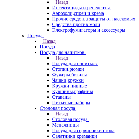
Назад
Инсектициды и репеленты
Аэрозоли,спреи и крема
Прочие средства защиты от насекомых
Средства против моли
Электрофумигаторы и аксессуары
Посуда
Назад
Посуда
Посуда для напитков
Назад
Посуда для напитков
Стопки,рюмки
Фужеры,бокалы
Чашки,кружки
Кружки пивные
Кувшины,графины
Стаканы
Питьевые наборы
Столовая посуда
Назад
Столовая посуда
Менажницы
Посуда для сервировки стола
Салатники,креманки