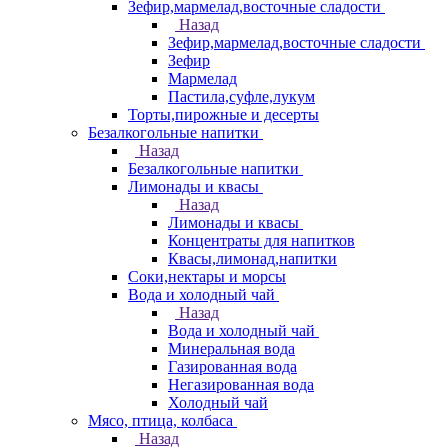
Зефир,мармелад,восточные сладости
Назад
Зефир,мармелад,восточные сладости
Зефир
Мармелад
Пастила,суфле,лукум
Торты,пирожные и десерты
Безалкогольные напитки
Назад
Безалкогольные напитки
Лимонады и квасы
Назад
Лимонады и квасы
Концентраты для напитков
Квасы,лимонад,напитки
Соки,нектары и морсы
Вода и холодный чай
Назад
Вода и холодный чай
Минеральная вода
Газированная вода
Негазированная вода
Холодный чай
Мясо, птица, колбаса
Назад