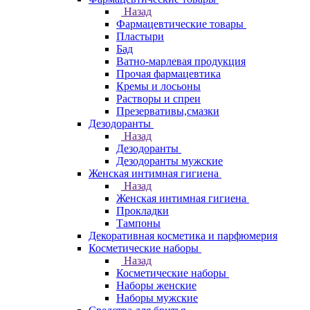
Назад
Фармацевтические товары
Пластыри
Бад
Ватно-марлевая продукция
Прочая фармацевтика
Кремы и лосьоны
Растворы и спреи
Презервативы,смазки
Дезодоранты
Назад
Дезодоранты
Дезодоранты мужские
Женская интимная гигиена
Назад
Женская интимная гигиена
Прокладки
Тампоны
Декоративная косметика и парфюмерия
Косметические наборы
Назад
Косметические наборы
Наборы женские
Наборы мужские