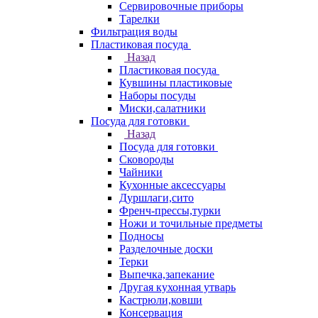
Сервировочные приборы
Тарелки
Фильтрация воды
Пластиковая посуда
Назад
Пластиковая посуда
Кувшины пластиковые
Наборы посуды
Миски,салатники
Посуда для готовки
Назад
Посуда для готовки
Сковороды
Чайники
Кухонные аксессуары
Дуршлаги,сито
Френч-прессы,турки
Ножи и точильные предметы
Подносы
Разделочные доски
Терки
Выпечка,запекание
Другая кухонная утварь
Кастрюли,ковши
Консервация