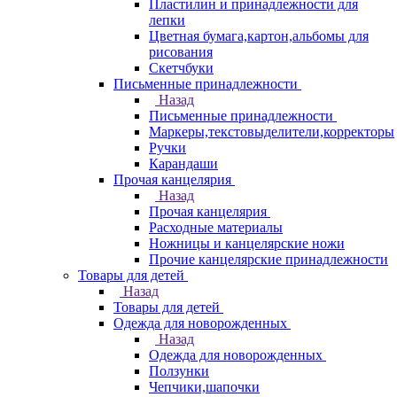
Пластилин и принадлежности для
лепки
Цветная бумага,картон,альбомы для
рисования
Скетчбуки
Письменные принадлежности
Назад
Письменные принадлежности
Маркеры,текстовыделители,корректоры
Ручки
Карандаши
Прочая канцелярия
Назад
Прочая канцелярия
Расходные материалы
Ножницы и канцелярские ножи
Прочие канцелярские принадлежности
Товары для детей
Назад
Товары для детей
Одежда для новорожденных
Назад
Одежда для новорожденных
Ползунки
Чепчики,шапочки