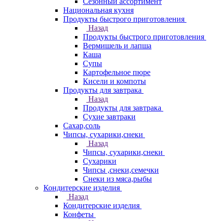
Сезонный ассортимент
Национальная кухня
Продукты быстрого приготовления
Назад
Продукты быстрого приготовления
Вермишель и лапша
Каша
Супы
Картофельное пюре
Кисели и компоты
Продукты для завтрака
Назад
Продукты для завтрака
Сухие завтраки
Сахар,соль
Чипсы, сухарики,снеки
Назад
Чипсы, сухарики,снеки
Сухарики
Чипсы ,снеки,семечки
Снеки из мяса,рыбы
Кондитерские изделия
Назад
Кондитерские изделия
Конфеты