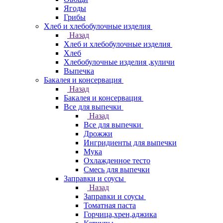
Ягоды
Грибы
Хлеб и хлебобулочные изделия
Назад
Хлеб и хлебобулочные изделия
Хлеб
Хлебобулочные изделия ,куличи
Выпечка
Бакалея и консервация
Назад
Бакалея и консервация
Все для выпечки
Назад
Все для выпечки
Дрожжи
Ингридиенты для выпечки
Мука
Охлажденное тесто
Смесь для выпечки
Заправки и соусы
Назад
Заправки и соусы
Томатная паста
Горчица,хрен,аджика