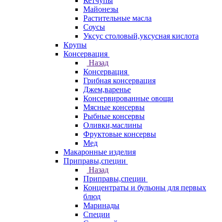
Кетчупы
Майонезы
Растительные масла
Соусы
Уксус столовый,уксусная кислота
Крупы
Консервация
Назад
Консервация
Грибная консервация
Джем,варенье
Консервированные овощи
Мясные консервы
Рыбные консервы
Оливки,маслины
Фруктовые консервы
Мед
Макаронные изделия
Приправы,специи
Назад
Приправы,специи
Концентраты и бульоны для первых
блюд
Маринады
Специи