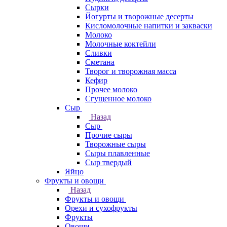
Сырки
Йогурты и творожные десерты
Кисломолочные напитки и закваски
Молоко
Молочные коктейли
Сливки
Сметана
Творог и творожная масса
Кефир
Прочее молоко
Сгущенное молоко
Сыр
Назад
Сыр
Прочие сыры
Творожные сыры
Сыры плавленные
Сыр твердый
Яйцо
Фрукты и овощи
Назад
Фрукты и овощи
Орехи и сухофрукты
Фрукты
Овощи