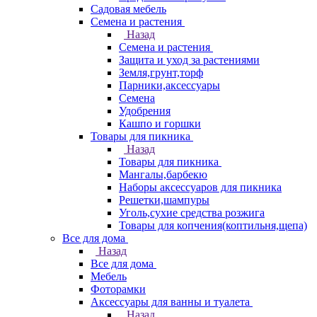
Садовая мебель
Семена и растения
Назад
Семена и растения
Защита и уход за растениями
Земля,грунт,торф
Парники,аксессуары
Семена
Удобрения
Кашпо и горшки
Товары для пикника
Назад
Товары для пикника
Мангалы,барбекю
Наборы аксессуаров для пикника
Решетки,шампуры
Уголь,сухие средства розжига
Товары для копчения(коптильня,щепа)
Все для дома
Назад
Все для дома
Мебель
Фоторамки
Аксессуары для ванны и туалета
Назад