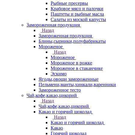
Рыбные пресервы
Крабовое мясо и палочки
Паштеты и рыбные масла
Салаты из моской капусты
Замороженная продукция
Назад
Замороженная продукция
Блины,сырники,полуфабрикаты
Мороженое
Назад
Мороженое
Мороженое в рожке
Мороженое в стаканчике
Эскимо
Ягоды,овощи замороженные
Пельмени,манты,хинкали,варенники
Замороженное тесто
Чай,кофе,какао,цикорий
Назад
Чай,кофе,какао,цикорий
Какао и горячий шоколад
Назад
Какао и горячий шоколад
Какао
Горячий шоколад