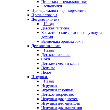
Пинетки,носочки,колготки
Распашонки
Принадлежности для кормления
Прочие товары
Детская гигиена
Назад
Детская гигиена
Косметические средства по уходу за
детьми
Ванночки,горшки,горки
Детское питание
Назад
Детское питание
Соки
Детские смеси и каши
Печенье
Пюре
Игрушки
Назад
Игрушки
Игрушки сезонные
Детское творчество
Игрушки для девочек
Игрушки для малышей
Игрушки для мальчиков