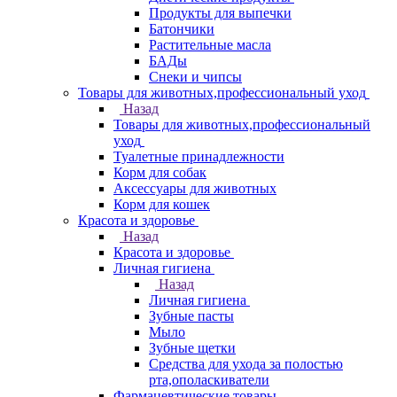
Продукты для выпечки
Батончики
Растительные масла
БАДы
Снеки и чипсы
Товары для животных,профессиональный уход
Назад
Товары для животных,профессиональный
уход
Туалетные принадлежности
Корм для собак
Аксессуары для животных
Корм для кошек
Красота и здоровье
Назад
Красота и здоровье
Личная гигиена
Назад
Личная гигиена
Зубные пасты
Мыло
Зубные щетки
Средства для ухода за полостью
рта,ополаскиватели
Фармацевтические товары