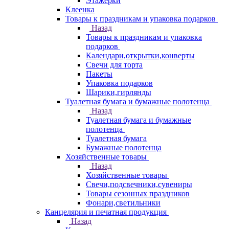
Этажерки
Клеенка
Товары к праздникам и упаковка подарков
Назад
Товары к праздникам и упаковка
подарков
Календари,открытки,конверты
Свечи для торта
Пакеты
Упаковка подарков
Шарики,гирлянды
Туалетная бумага и бумажные полотенца
Назад
Туалетная бумага и бумажные
полотенца
Туалетная бумага
Бумажные полотенца
Хозяйственные товары
Назад
Хозяйственные товары
Свечи,подсвечники,сувениры
Товары сезонных праздников
Фонари,светильники
Канцелярия и печатная продукция
Назад