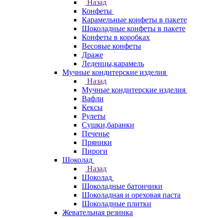
Назад
Конфеты
Карамельные конфеты в пакете
Шоколадные конфеты в пакете
Конфеты в коробках
Весовые конфеты
Драже
Леденцы,карамель
Мучные кондитерские изделия
Назад
Мучные кондитерские изделия
Вафли
Кексы
Рулеты
Сушки,баранки
Печенье
Пряники
Пироги
Шоколад
Назад
Шоколад
Шоколадные батончики
Шоколадная и ореховая паста
Шоколадные плитки
Жевательная резинка