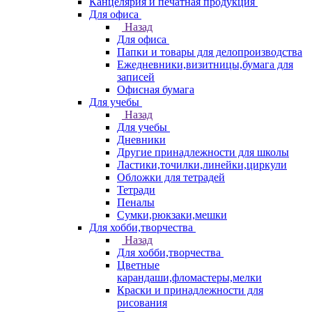
Канцелярия и печатная продукция
Для офиса
Назад
Для офиса
Папки и товары для делопроизводства
Ежедневники,визитницы,бумага для
записей
Офисная бумага
Для учебы
Назад
Для учебы
Дневники
Другие принадлежности для школы
Ластики,точилки,линейки,циркули
Обложки для тетрадей
Тетради
Пеналы
Сумки,рюкзаки,мешки
Для хобби,творчества
Назад
Для хобби,творчества
Цветные
карандаши,фломастеры,мелки
Краски и принадлежности для
рисования