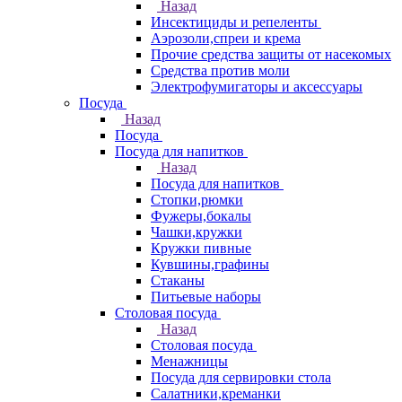
Назад
Инсектициды и репеленты
Аэрозоли,спреи и крема
Прочие средства защиты от насекомых
Средства против моли
Электрофумигаторы и аксессуары
Посуда
Назад
Посуда
Посуда для напитков
Назад
Посуда для напитков
Стопки,рюмки
Фужеры,бокалы
Чашки,кружки
Кружки пивные
Кувшины,графины
Стаканы
Питьевые наборы
Столовая посуда
Назад
Столовая посуда
Менажницы
Посуда для сервировки стола
Салатники,креманки