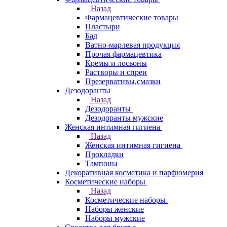
Назад
Фармацевтические товары
Пластыри
Бад
Ватно-марлевая продукция
Прочая фармацевтика
Кремы и лосьоны
Растворы и спреи
Презервативы,смазки
Дезодоранты
Назад
Дезодоранты
Дезодоранты мужские
Женская интимная гигиена
Назад
Женская интимная гигиена
Прокладки
Тампоны
Декоративная косметика и парфюмерия
Косметические наборы
Назад
Косметические наборы
Наборы женские
Наборы мужские