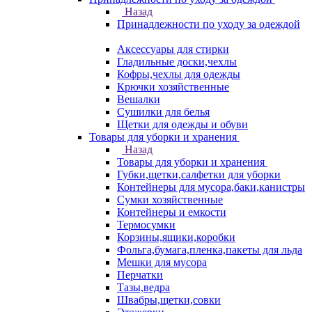
Назад
Принадлежности по уходу за одеждой
Аксессуары для стирки
Гладильные доски,чехлы
Кофры,чехлы для одежды
Крючки хозяйственные
Вешалки
Сушилки для белья
Щетки для одежды и обуви
Товары для уборки и хранения
Назад
Товары для уборки и хранения
Губки,щетки,салфетки для уборки
Контейнеры для мусора,баки,канистры
Сумки хозяйственные
Контейнеры и емкости
Термосумки
Корзины,ящики,коробки
Фольга,бумага,пленка,пакеты для льда
Мешки для мусора
Перчатки
Тазы,ведра
Швабры,щетки,совки