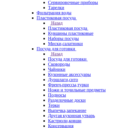
Сервировочные приборы
Тарелки
Фильтрация воды
Пластиковая посуда
Назад
Пластиковая посуда
Кувшины пластиковые
Наборы посуды
Миски,салатники
Посуда для готовки
Назад
Посуда для готовки
Сковороды
Чайники
Кухонные аксессуары
Дуршлаги,сито
Френч-прессы,турки
Ножи и точильные предметы
Подносы
Разделочные доски
Терки
Выпечка,запекание
Другая кухонная утварь
Кастрюли,ковши
Консервация