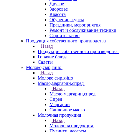
Другое
Здоровье
Красота
Обучение, курсы
Праздники, мероприятия
Ремонт и обслуживание техники
Строительство
Продукция собственного производства
Назад
Продукция собственного производства
Горячие блюда
Салаты
Молоко,сыр,яйцо
Назад
Молоко,сыр,яйцо
Масло,маргарин,спред
Назад
Масло,маргарин,спред
Спред
Маргарин
Сливочное масло
Молочная продукция
Назад
Молочная продукция
Пудинги, десерты