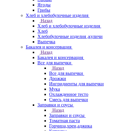
Ягоды
Грибы
Хлеб и хлебобулочные изделия
Назад
Хлеб и хлебобулочные изделия
Хлеб
Хлебобулочные изделия ,куличи
Выпечка
Бакалея и консервация
Назад
Бакалея и консервация
Все для выпечки
Назад
Все для выпечки
Дрожжи
Ингридиенты для выпечки
Мука
Охлажденное тесто
Смесь для выпечки
Заправки и соусы
Назад
Заправки и соусы
Томатная паста
Горчица,хрен,аджика