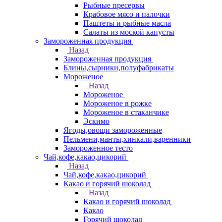
Рыбные пресервы
Крабовое мясо и палочки
Паштеты и рыбные масла
Салаты из моской капусты
Замороженная продукция
Назад
Замороженная продукция
Блины,сырники,полуфабрикаты
Мороженое
Назад
Мороженое
Мороженое в рожке
Мороженое в стаканчике
Эскимо
Ягоды,овощи замороженные
Пельмени,манты,хинкали,варенники
Замороженное тесто
Чай,кофе,какао,цикорий
Назад
Чай,кофе,какао,цикорий
Какао и горячий шоколад
Назад
Какао и горячий шоколад
Какао
Горячий шоколад