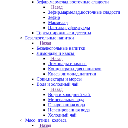
Зефир,мармелад,восточные сладости
Назад
Зефир,мармелад,восточные сладости
Зефир
Мармелад
Пастила,суфле,лукум
Торты,пирожные и десерты
Безалкогольные напитки
Назад
Безалкогольные напитки
Лимонады и квасы
Назад
Лимонады и квасы
Концентраты для напитков
Квасы,лимонад,напитки
Соки,нектары и морсы
Вода и холодный чай
Назад
Вода и холодный чай
Минеральная вода
Газированная вода
Негазированная вода
Холодный чай
Мясо, птица, колбаса
Назад