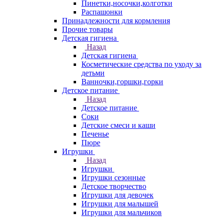
Пинетки,носочки,колготки
Распашонки
Принадлежности для кормления
Прочие товары
Детская гигиена
Назад
Детская гигиена
Косметические средства по уходу за
детьми
Ванночки,горшки,горки
Детское питание
Назад
Детское питание
Соки
Детские смеси и каши
Печенье
Пюре
Игрушки
Назад
Игрушки
Игрушки сезонные
Детское творчество
Игрушки для девочек
Игрушки для малышей
Игрушки для мальчиков