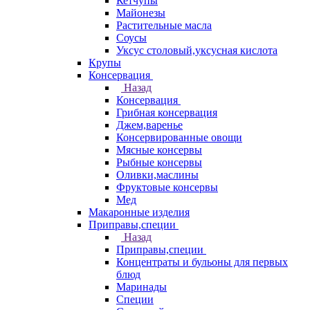
Кетчупы
Майонезы
Растительные масла
Соусы
Уксус столовый,уксусная кислота
Крупы
Консервация
Назад
Консервация
Грибная консервация
Джем,варенье
Консервированные овощи
Мясные консервы
Рыбные консервы
Оливки,маслины
Фруктовые консервы
Мед
Макаронные изделия
Приправы,специи
Назад
Приправы,специи
Концентраты и бульоны для первых
блюд
Маринады
Специи