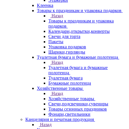
Этажерки
Клеенка
Товары к праздникам и упаковка подарков
Назад
Товары к праздникам и упаковка
подарков
Календари,открытки,конверты
Свечи для торта
Пакеты
Упаковка подарков
Шарики,гирлянды
Туалетная бумага и бумажные полотенца
Назад
Туалетная бумага и бумажные
полотенца
Туалетная бумага
Бумажные полотенца
Хозяйственные товары
Назад
Хозяйственные товары
Свечи,подсвечники,сувениры
Товары сезонных праздников
Фонари,светильники
Канцелярия и печатная продукция
Назад