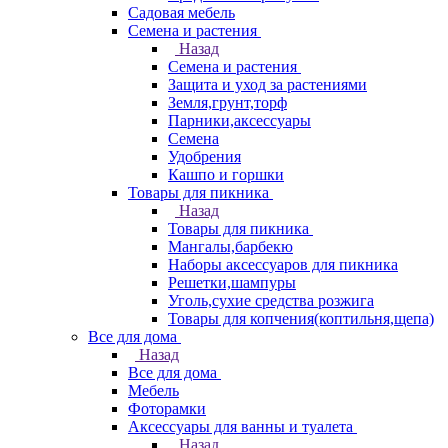
Садовая мебель
Семена и растения
Назад
Семена и растения
Защита и уход за растениями
Земля,грунт,торф
Парники,аксессуары
Семена
Удобрения
Кашпо и горшки
Товары для пикника
Назад
Товары для пикника
Мангалы,барбекю
Наборы аксессуаров для пикника
Решетки,шампуры
Уголь,сухие средства розжига
Товары для копчения(коптильня,щепа)
Все для дома
Назад
Все для дома
Мебель
Фоторамки
Аксессуары для ванны и туалета
Назад