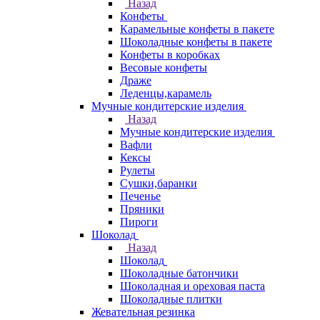
Назад
Конфеты
Карамельные конфеты в пакете
Шоколадные конфеты в пакете
Конфеты в коробках
Весовые конфеты
Драже
Леденцы,карамель
Мучные кондитерские изделия
Назад
Мучные кондитерские изделия
Вафли
Кексы
Рулеты
Сушки,баранки
Печенье
Пряники
Пироги
Шоколад
Назад
Шоколад
Шоколадные батончики
Шоколадная и ореховая паста
Шоколадные плитки
Жевательная резинка