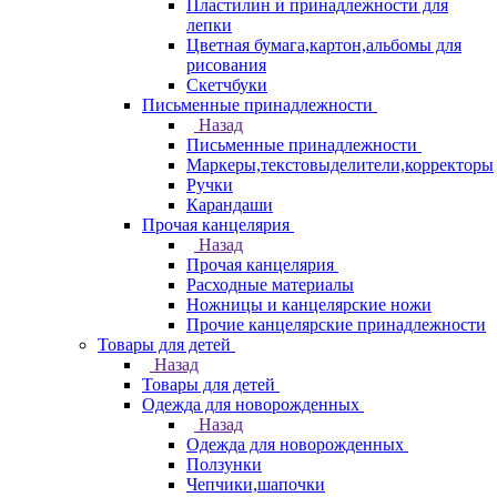
Пластилин и принадлежности для
лепки
Цветная бумага,картон,альбомы для
рисования
Скетчбуки
Письменные принадлежности
Назад
Письменные принадлежности
Маркеры,текстовыделители,корректоры
Ручки
Карандаши
Прочая канцелярия
Назад
Прочая канцелярия
Расходные материалы
Ножницы и канцелярские ножи
Прочие канцелярские принадлежности
Товары для детей
Назад
Товары для детей
Одежда для новорожденных
Назад
Одежда для новорожденных
Ползунки
Чепчики,шапочки