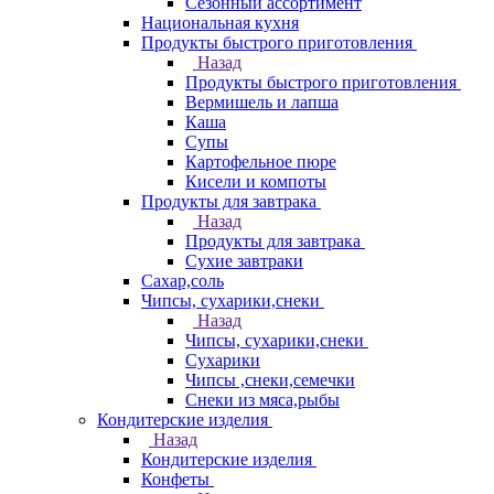
Сезонный ассортимент
Национальная кухня
Продукты быстрого приготовления
Назад
Продукты быстрого приготовления
Вермишель и лапша
Каша
Супы
Картофельное пюре
Кисели и компоты
Продукты для завтрака
Назад
Продукты для завтрака
Сухие завтраки
Сахар,соль
Чипсы, сухарики,снеки
Назад
Чипсы, сухарики,снеки
Сухарики
Чипсы ,снеки,семечки
Снеки из мяса,рыбы
Кондитерские изделия
Назад
Кондитерские изделия
Конфеты