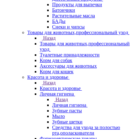
Продукты для выпечки
Батончики
Растительные масла
БАДы
Снеки и чипсы
Товары для животных,профессиональный уход
Назад
Товары для животных,профессиональный
уход
Туалетные принадлежности
Корм для собак
Аксессуары для животных
Корм для кошек
Красота и здоровье
Назад
Красота и здоровье
Личная гигиена
Назад
Личная гигиена
Зубные пасты
Мыло
Зубные щетки
Средства для ухода за полостью
рта,ополаскиватели
Фармацевтические товары