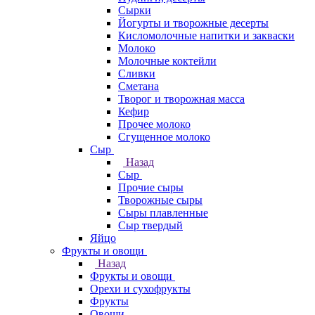
Сырки
Йогурты и творожные десерты
Кисломолочные напитки и закваски
Молоко
Молочные коктейли
Сливки
Сметана
Творог и творожная масса
Кефир
Прочее молоко
Сгущенное молоко
Сыр
Назад
Сыр
Прочие сыры
Творожные сыры
Сыры плавленные
Сыр твердый
Яйцо
Фрукты и овощи
Назад
Фрукты и овощи
Орехи и сухофрукты
Фрукты
Овощи