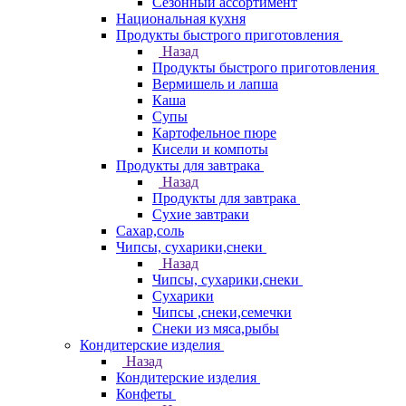
Сезонный ассортимент
Национальная кухня
Продукты быстрого приготовления
Назад
Продукты быстрого приготовления
Вермишель и лапша
Каша
Супы
Картофельное пюре
Кисели и компоты
Продукты для завтрака
Назад
Продукты для завтрака
Сухие завтраки
Сахар,соль
Чипсы, сухарики,снеки
Назад
Чипсы, сухарики,снеки
Сухарики
Чипсы ,снеки,семечки
Снеки из мяса,рыбы
Кондитерские изделия
Назад
Кондитерские изделия
Конфеты