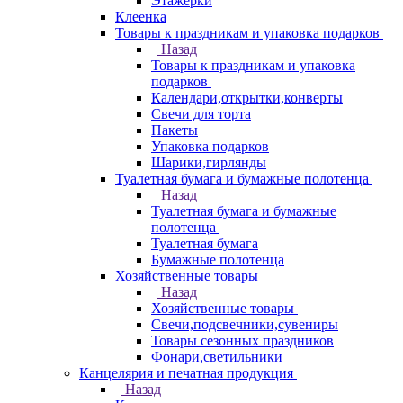
Этажерки
Клеенка
Товары к праздникам и упаковка подарков
Назад
Товары к праздникам и упаковка
подарков
Календари,открытки,конверты
Свечи для торта
Пакеты
Упаковка подарков
Шарики,гирлянды
Туалетная бумага и бумажные полотенца
Назад
Туалетная бумага и бумажные
полотенца
Туалетная бумага
Бумажные полотенца
Хозяйственные товары
Назад
Хозяйственные товары
Свечи,подсвечники,сувениры
Товары сезонных праздников
Фонари,светильники
Канцелярия и печатная продукция
Назад