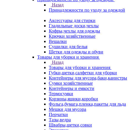
Назад
Принадлежности по уходу за одеждой
Аксессуары для стирки
Гладильные доски,чехлы
Кофры,чехлы для одежды
Крючки хозяйственные
Вешалки
Сушилки для белья
Щетки для одежды и обуви
Товары для уборки и хранения
Назад
Товары для уборки и хранения
Губки,щетки,салфетки для уборки
Контейнеры для мусора,баки,канистры
Сумки хозяйственные
Контейнеры и емкости
Термосумки
Корзины,ящики,коробки
Фольга,бумага,пленка,пакеты для льда
Мешки для мусора
Перчатки
Тазы,ведра
Швабры,щетки,совки