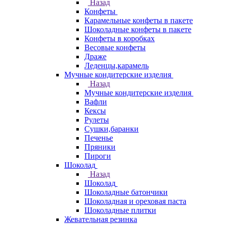
Назад
Конфеты
Карамельные конфеты в пакете
Шоколадные конфеты в пакете
Конфеты в коробках
Весовые конфеты
Драже
Леденцы,карамель
Мучные кондитерские изделия
Назад
Мучные кондитерские изделия
Вафли
Кексы
Рулеты
Сушки,баранки
Печенье
Пряники
Пироги
Шоколад
Назад
Шоколад
Шоколадные батончики
Шоколадная и ореховая паста
Шоколадные плитки
Жевательная резинка