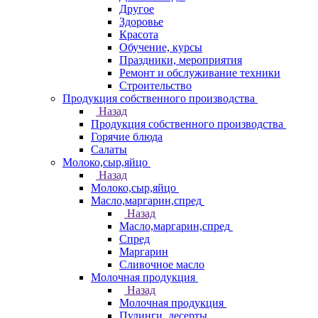
Другое
Здоровье
Красота
Обучение, курсы
Праздники, мероприятия
Ремонт и обслуживание техники
Строительство
Продукция собственного производства
Назад
Продукция собственного производства
Горячие блюда
Салаты
Молоко,сыр,яйцо
Назад
Молоко,сыр,яйцо
Масло,маргарин,спред
Назад
Масло,маргарин,спред
Спред
Маргарин
Сливочное масло
Молочная продукция
Назад
Молочная продукция
Пудинги, десерты