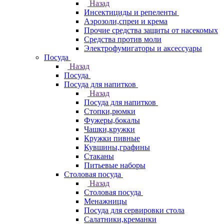
Назад
Инсектициды и репеленты
Аэрозоли,спреи и крема
Прочие средства защиты от насекомых
Средства против моли
Электрофумигаторы и аксессуары
Посуда
Назад
Посуда
Посуда для напитков
Назад
Посуда для напитков
Стопки,рюмки
Фужеры,бокалы
Чашки,кружки
Кружки пивные
Кувшины,графины
Стаканы
Питьевые наборы
Столовая посуда
Назад
Столовая посуда
Менажницы
Посуда для сервировки стола
Салатники,креманки