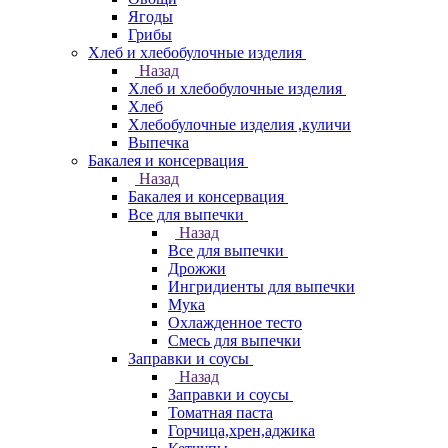
Ягоды
Грибы
Хлеб и хлебобулочные изделия
Назад
Хлеб и хлебобулочные изделия
Хлеб
Хлебобулочные изделия ,куличи
Выпечка
Бакалея и консервация
Назад
Бакалея и консервация
Все для выпечки
Назад
Все для выпечки
Дрожжи
Ингридиенты для выпечки
Мука
Охлажденное тесто
Смесь для выпечки
Заправки и соусы
Назад
Заправки и соусы
Томатная паста
Горчица,хрен,аджика