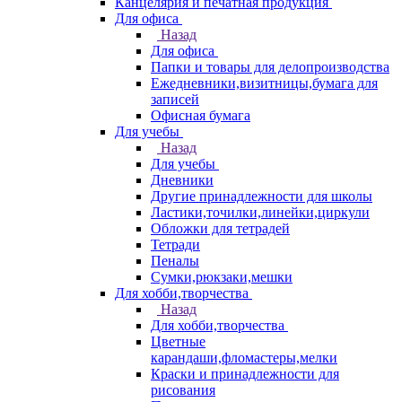
Канцелярия и печатная продукция
Для офиса
Назад
Для офиса
Папки и товары для делопроизводства
Ежедневники,визитницы,бумага для
записей
Офисная бумага
Для учебы
Назад
Для учебы
Дневники
Другие принадлежности для школы
Ластики,точилки,линейки,циркули
Обложки для тетрадей
Тетради
Пеналы
Сумки,рюкзаки,мешки
Для хобби,творчества
Назад
Для хобби,творчества
Цветные
карандаши,фломастеры,мелки
Краски и принадлежности для
рисования