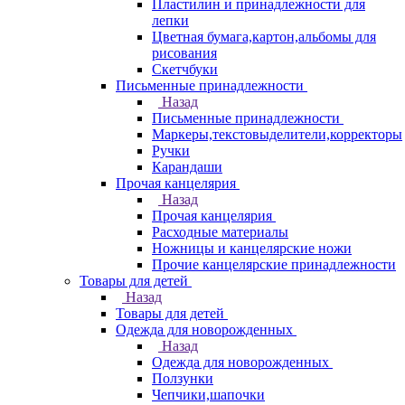
Пластилин и принадлежности для
лепки
Цветная бумага,картон,альбомы для
рисования
Скетчбуки
Письменные принадлежности
Назад
Письменные принадлежности
Маркеры,текстовыделители,корректоры
Ручки
Карандаши
Прочая канцелярия
Назад
Прочая канцелярия
Расходные материалы
Ножницы и канцелярские ножи
Прочие канцелярские принадлежности
Товары для детей
Назад
Товары для детей
Одежда для новорожденных
Назад
Одежда для новорожденных
Ползунки
Чепчики,шапочки