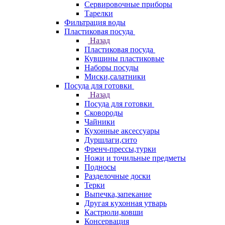
Сервировочные приборы
Тарелки
Фильтрация воды
Пластиковая посуда
Назад
Пластиковая посуда
Кувшины пластиковые
Наборы посуды
Миски,салатники
Посуда для готовки
Назад
Посуда для готовки
Сковороды
Чайники
Кухонные аксессуары
Дуршлаги,сито
Френч-прессы,турки
Ножи и точильные предметы
Подносы
Разделочные доски
Терки
Выпечка,запекание
Другая кухонная утварь
Кастрюли,ковши
Консервация