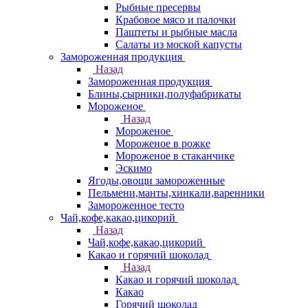
Рыбные пресервы
Крабовое мясо и палочки
Паштеты и рыбные масла
Салаты из моской капусты
Замороженная продукция
Назад
Замороженная продукция
Блины,сырники,полуфабрикаты
Мороженое
Назад
Мороженое
Мороженое в рожке
Мороженое в стаканчике
Эскимо
Ягоды,овощи замороженные
Пельмени,манты,хинкали,варенники
Замороженное тесто
Чай,кофе,какао,цикорий
Назад
Чай,кофе,какао,цикорий
Какао и горячий шоколад
Назад
Какао и горячий шоколад
Какао
Горячий шоколад