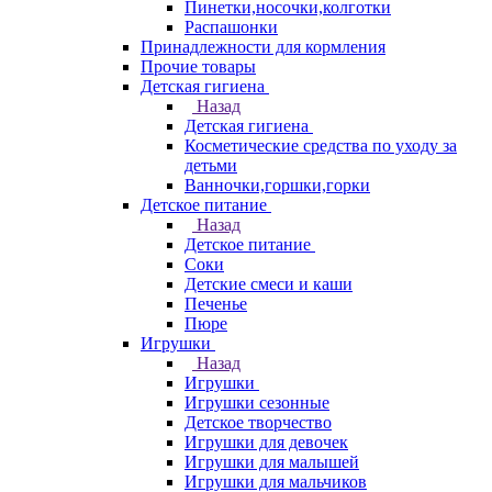
Пинетки,носочки,колготки
Распашонки
Принадлежности для кормления
Прочие товары
Детская гигиена
Назад
Детская гигиена
Косметические средства по уходу за
детьми
Ванночки,горшки,горки
Детское питание
Назад
Детское питание
Соки
Детские смеси и каши
Печенье
Пюре
Игрушки
Назад
Игрушки
Игрушки сезонные
Детское творчество
Игрушки для девочек
Игрушки для малышей
Игрушки для мальчиков