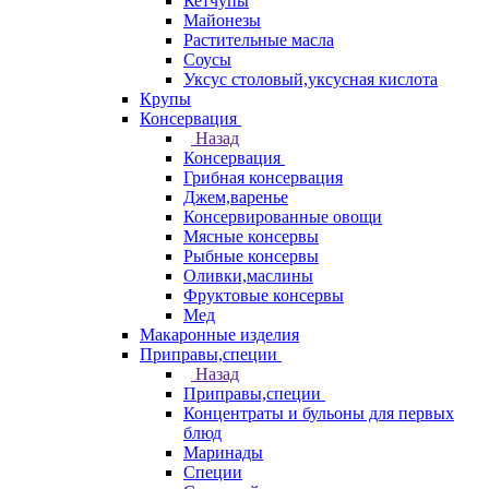
Кетчупы
Майонезы
Растительные масла
Соусы
Уксус столовый,уксусная кислота
Крупы
Консервация
Назад
Консервация
Грибная консервация
Джем,варенье
Консервированные овощи
Мясные консервы
Рыбные консервы
Оливки,маслины
Фруктовые консервы
Мед
Макаронные изделия
Приправы,специи
Назад
Приправы,специи
Концентраты и бульоны для первых
блюд
Маринады
Специи