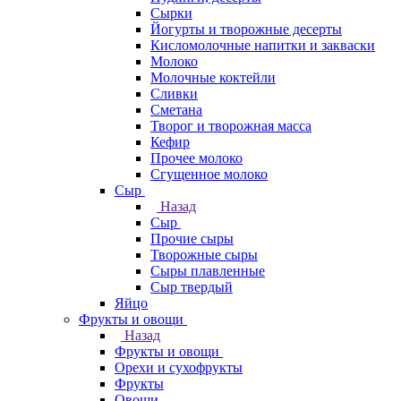
Сырки
Йогурты и творожные десерты
Кисломолочные напитки и закваски
Молоко
Молочные коктейли
Сливки
Сметана
Творог и творожная масса
Кефир
Прочее молоко
Сгущенное молоко
Сыр
Назад
Сыр
Прочие сыры
Творожные сыры
Сыры плавленные
Сыр твердый
Яйцо
Фрукты и овощи
Назад
Фрукты и овощи
Орехи и сухофрукты
Фрукты
Овощи