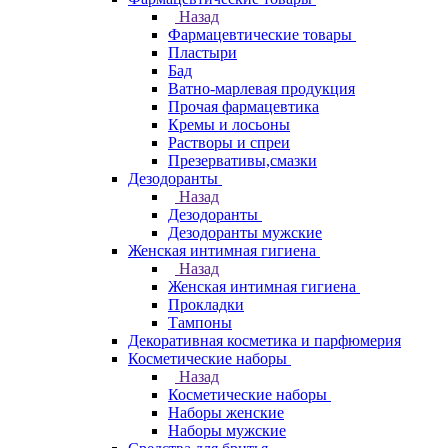
Назад
Фармацевтические товары
Пластыри
Бад
Ватно-марлевая продукция
Прочая фармацевтика
Кремы и лосьоны
Растворы и спреи
Презервативы,смазки
Дезодоранты
Назад
Дезодоранты
Дезодоранты мужские
Женская интимная гигиена
Назад
Женская интимная гигиена
Прокладки
Тампоны
Декоративная косметика и парфюмерия
Косметические наборы
Назад
Косметические наборы
Наборы женские
Наборы мужские