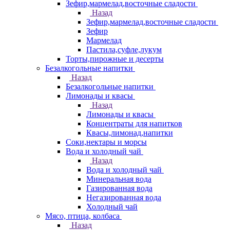
Зефир,мармелад,восточные сладости
Назад
Зефир,мармелад,восточные сладости
Зефир
Мармелад
Пастила,суфле,лукум
Торты,пирожные и десерты
Безалкогольные напитки
Назад
Безалкогольные напитки
Лимонады и квасы
Назад
Лимонады и квасы
Концентраты для напитков
Квасы,лимонад,напитки
Соки,нектары и морсы
Вода и холодный чай
Назад
Вода и холодный чай
Минеральная вода
Газированная вода
Негазированная вода
Холодный чай
Мясо, птица, колбаса
Назад