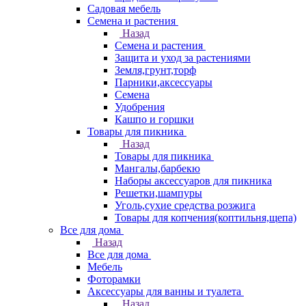
Садовая мебель
Семена и растения
Назад
Семена и растения
Защита и уход за растениями
Земля,грунт,торф
Парники,аксессуары
Семена
Удобрения
Кашпо и горшки
Товары для пикника
Назад
Товары для пикника
Мангалы,барбекю
Наборы аксессуаров для пикника
Решетки,шампуры
Уголь,сухие средства розжига
Товары для копчения(коптильня,щепа)
Все для дома
Назад
Все для дома
Мебель
Фоторамки
Аксессуары для ванны и туалета
Назад