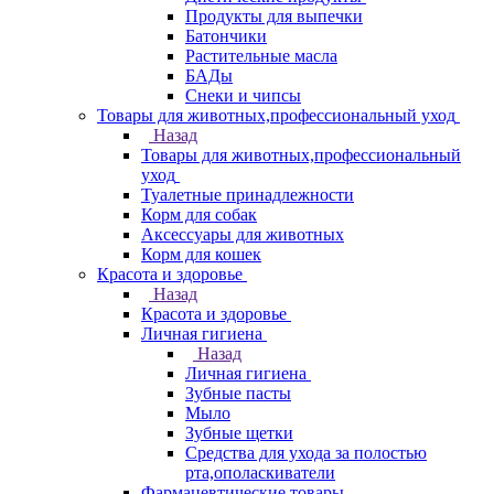
Продукты для выпечки
Батончики
Растительные масла
БАДы
Снеки и чипсы
Товары для животных,профессиональный уход
Назад
Товары для животных,профессиональный
уход
Туалетные принадлежности
Корм для собак
Аксессуары для животных
Корм для кошек
Красота и здоровье
Назад
Красота и здоровье
Личная гигиена
Назад
Личная гигиена
Зубные пасты
Мыло
Зубные щетки
Средства для ухода за полостью
рта,ополаскиватели
Фармацевтические товары