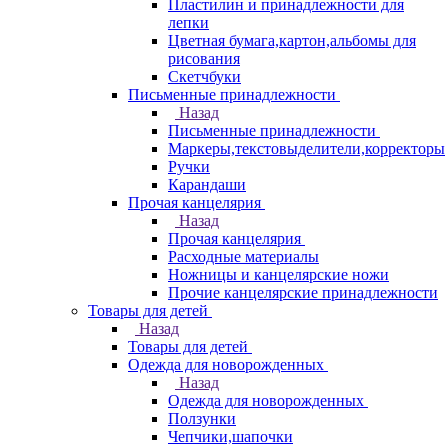
Пластилин и принадлежности для
лепки
Цветная бумага,картон,альбомы для
рисования
Скетчбуки
Письменные принадлежности
Назад
Письменные принадлежности
Маркеры,текстовыделители,корректоры
Ручки
Карандаши
Прочая канцелярия
Назад
Прочая канцелярия
Расходные материалы
Ножницы и канцелярские ножи
Прочие канцелярские принадлежности
Товары для детей
Назад
Товары для детей
Одежда для новорожденных
Назад
Одежда для новорожденных
Ползунки
Чепчики,шапочки