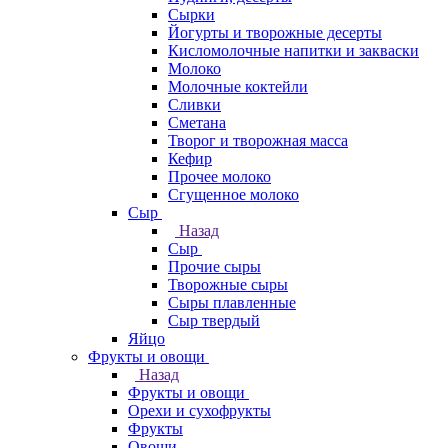
Сырки
Йогурты и творожные десерты
Кисломолочные напитки и закваски
Молоко
Молочные коктейли
Сливки
Сметана
Творог и творожная масса
Кефир
Прочее молоко
Сгущенное молоко
Сыр
Назад
Сыр
Прочие сыры
Творожные сыры
Сыры плавленные
Сыр твердый
Яйцо
Фрукты и овощи
Назад
Фрукты и овощи
Орехи и сухофрукты
Фрукты
Овощи