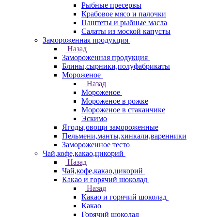
Рыбные пресервы
Крабовое мясо и палочки
Паштеты и рыбные масла
Салаты из моской капусты
Замороженная продукция
Назад
Замороженная продукция
Блины,сырники,полуфабрикаты
Мороженое
Назад
Мороженое
Мороженое в рожке
Мороженое в стаканчике
Эскимо
Ягоды,овощи замороженные
Пельмени,манты,хинкали,варенники
Замороженное тесто
Чай,кофе,какао,цикорий
Назад
Чай,кофе,какао,цикорий
Какао и горячий шоколад
Назад
Какао и горячий шоколад
Какао
Горячий шоколад