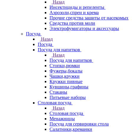
Назад
Инсектициды и репеленты
Аэрозоли,спреи и крема
Прочие средства защиты от насекомых
Средства против моли
Электрофумигаторы и аксессуары
Посуда
Назад
Посуда
Посуда для напитков
Назад
Посуда для напитков
Стопки,рюмки
Фужеры,бокалы
Чашки,кружки
Кружки пивные
Кувшины,графины
Стаканы
Питьевые наборы
Столовая посуда
Назад
Столовая посуда
Менажницы
Посуда для сервировки стола
Салатники,креманки