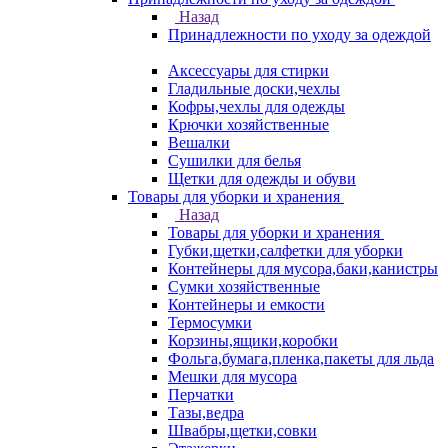
Назад
Принадлежности по уходу за одеждой
Аксессуары для стирки
Гладильные доски,чехлы
Кофры,чехлы для одежды
Крючки хозяйственные
Вешалки
Сушилки для белья
Щетки для одежды и обуви
Товары для уборки и хранения
Назад
Товары для уборки и хранения
Губки,щетки,салфетки для уборки
Контейнеры для мусора,баки,канистры
Сумки хозяйственные
Контейнеры и емкости
Термосумки
Корзины,ящики,коробки
Фольга,бумага,пленка,пакеты для льда
Мешки для мусора
Перчатки
Тазы,ведра
Швабры,щетки,совки