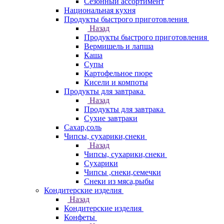
Сезонный ассортимент
Национальная кухня
Продукты быстрого приготовления
Назад
Продукты быстрого приготовления
Вермишель и лапша
Каша
Супы
Картофельное пюре
Кисели и компоты
Продукты для завтрака
Назад
Продукты для завтрака
Сухие завтраки
Сахар,соль
Чипсы, сухарики,снеки
Назад
Чипсы, сухарики,снеки
Сухарики
Чипсы ,снеки,семечки
Снеки из мяса,рыбы
Кондитерские изделия
Назад
Кондитерские изделия
Конфеты