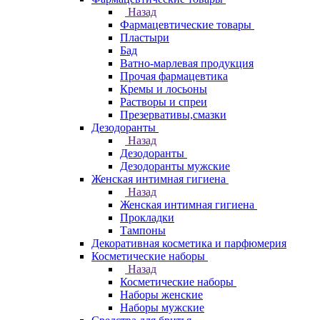
Назад
Фармацевтические товары
Пластыри
Бад
Ватно-марлевая продукция
Прочая фармацевтика
Кремы и лосьоны
Растворы и спреи
Презервативы,смазки
Дезодоранты
Назад
Дезодоранты
Дезодоранты мужские
Женская интимная гигиена
Назад
Женская интимная гигиена
Прокладки
Тампоны
Декоративная косметика и парфюмерия
Косметические наборы
Назад
Косметические наборы
Наборы женские
Наборы мужские