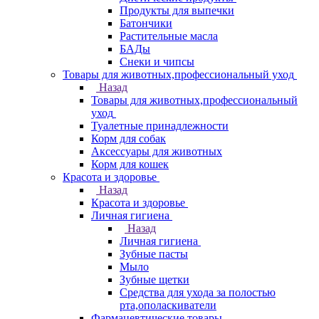
Продукты для выпечки
Батончики
Растительные масла
БАДы
Снеки и чипсы
Товары для животных,профессиональный уход
Назад
Товары для животных,профессиональный
уход
Туалетные принадлежности
Корм для собак
Аксессуары для животных
Корм для кошек
Красота и здоровье
Назад
Красота и здоровье
Личная гигиена
Назад
Личная гигиена
Зубные пасты
Мыло
Зубные щетки
Средства для ухода за полостью
рта,ополаскиватели
Фармацевтические товары