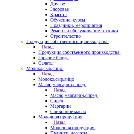
Другое
Здоровье
Красота
Обучение, курсы
Праздники, мероприятия
Ремонт и обслуживание техники
Строительство
Продукция собственного производства
Назад
Продукция собственного производства
Горячие блюда
Салаты
Молоко,сыр,яйцо
Назад
Молоко,сыр,яйцо
Масло,маргарин,спред
Назад
Масло,маргарин,спред
Спред
Маргарин
Сливочное масло
Молочная продукция
Назад
Молочная продукция
Пудинги, десерты