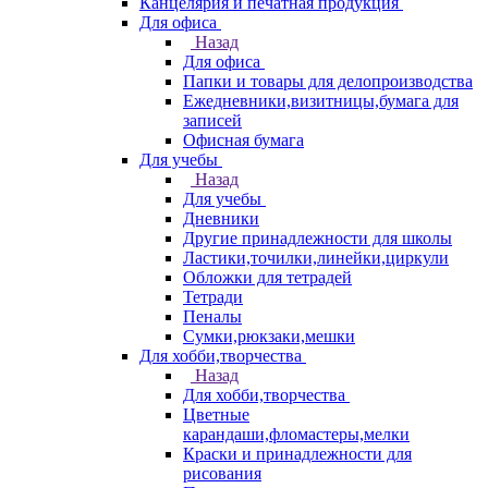
Канцелярия и печатная продукция
Для офиса
Назад
Для офиса
Папки и товары для делопроизводства
Ежедневники,визитницы,бумага для
записей
Офисная бумага
Для учебы
Назад
Для учебы
Дневники
Другие принадлежности для школы
Ластики,точилки,линейки,циркули
Обложки для тетрадей
Тетради
Пеналы
Сумки,рюкзаки,мешки
Для хобби,творчества
Назад
Для хобби,творчества
Цветные
карандаши,фломастеры,мелки
Краски и принадлежности для
рисования