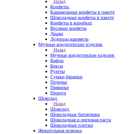
Назад
Конфеты
Карамельные конфеты в пакете
Шоколадные конфеты в пакете
Конфеты в коробках
Весовые конфеты
Драже
Леденцы,карамель
Мучные кондитерские изделия
Назад
Мучные кондитерские изделия
Вафли
Кексы
Рулеты
Сушки,баранки
Печенье
Пряники
Пироги
Шоколад
Назад
Шоколад
Шоколадные батончики
Шоколадная и ореховая паста
Шоколадные плитки
Жевательная резинка