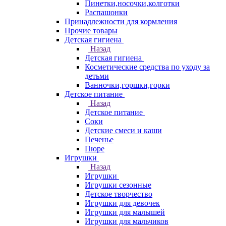
Пинетки,носочки,колготки
Распашонки
Принадлежности для кормления
Прочие товары
Детская гигиена
Назад
Детская гигиена
Косметические средства по уходу за
детьми
Ванночки,горшки,горки
Детское питание
Назад
Детское питание
Соки
Детские смеси и каши
Печенье
Пюре
Игрушки
Назад
Игрушки
Игрушки сезонные
Детское творчество
Игрушки для девочек
Игрушки для малышей
Игрушки для мальчиков