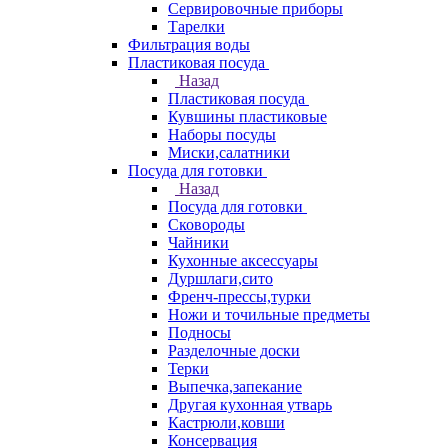
Сервировочные приборы
Тарелки
Фильтрация воды
Пластиковая посуда
Назад
Пластиковая посуда
Кувшины пластиковые
Наборы посуды
Миски,салатники
Посуда для готовки
Назад
Посуда для готовки
Сковороды
Чайники
Кухонные аксессуары
Дуршлаги,сито
Френч-прессы,турки
Ножи и точильные предметы
Подносы
Разделочные доски
Терки
Выпечка,запекание
Другая кухонная утварь
Кастрюли,ковши
Консервация