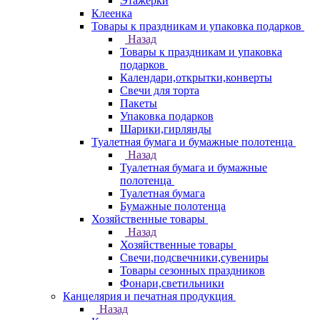
Этажерки
Клеенка
Товары к праздникам и упаковка подарков
Назад
Товары к праздникам и упаковка
подарков
Календари,открытки,конверты
Свечи для торта
Пакеты
Упаковка подарков
Шарики,гирлянды
Туалетная бумага и бумажные полотенца
Назад
Туалетная бумага и бумажные
полотенца
Туалетная бумага
Бумажные полотенца
Хозяйственные товары
Назад
Хозяйственные товары
Свечи,подсвечники,сувениры
Товары сезонных праздников
Фонари,светильники
Канцелярия и печатная продукция
Назад