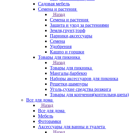
Садовая мебель
Семена и растения
Назад
Семена и растения
Защита и уход за растениями
Земля,грунт,торф
Парники,аксессуары
Семена
Удобрения
Кашпо и горшки
Товары для пикника
Назад
Товары для пикника
Мангалы,барбекю
Наборы аксессуаров для пикника
Решетки,шампуры
Уголь,сухие средства розжига
Товары для копчения(коптильня,щепа)
Все для дома
Назад
Все для дома
Мебель
Фоторамки
Аксессуары для ванны и туалета
Назад