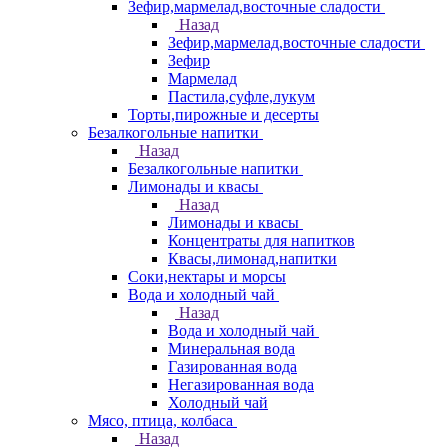
Зефир,мармелад,восточные сладости
Назад
Зефир,мармелад,восточные сладости
Зефир
Мармелад
Пастила,суфле,лукум
Торты,пирожные и десерты
Безалкогольные напитки
Назад
Безалкогольные напитки
Лимонады и квасы
Назад
Лимонады и квасы
Концентраты для напитков
Квасы,лимонад,напитки
Соки,нектары и морсы
Вода и холодный чай
Назад
Вода и холодный чай
Минеральная вода
Газированная вода
Негазированная вода
Холодный чай
Мясо, птица, колбаса
Назад