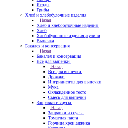
Ягоды
Грибы
Хлеб и хлебобулочные изделия
Назад
Хлеб и хлебобулочные изделия
Хлеб
Хлебобулочные изделия ,куличи
Выпечка
Бакалея и консервация
Назад
Бакалея и консервация
Все для выпечки
Назад
Все для выпечки
Дрожжи
Ингридиенты для выпечки
Мука
Охлажденное тесто
Смесь для выпечки
Заправки и соусы
Назад
Заправки и соусы
Томатная паста
Горчица,хрен,аджика