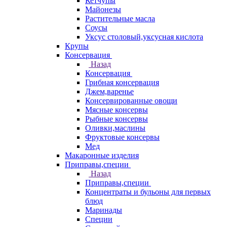
Кетчупы
Майонезы
Растительные масла
Соусы
Уксус столовый,уксусная кислота
Крупы
Консервация
Назад
Консервация
Грибная консервация
Джем,варенье
Консервированные овощи
Мясные консервы
Рыбные консервы
Оливки,маслины
Фруктовые консервы
Мед
Макаронные изделия
Приправы,специи
Назад
Приправы,специи
Концентраты и бульоны для первых
блюд
Маринады
Специи