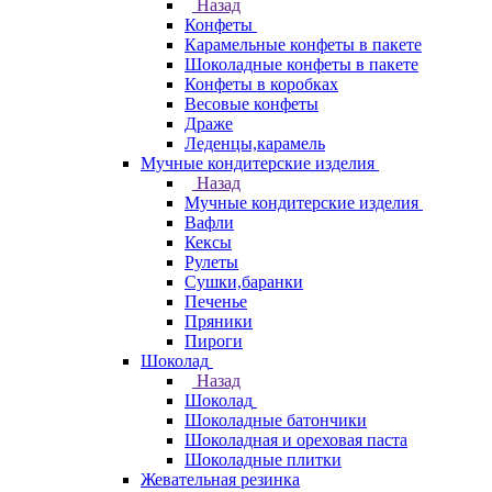
Назад
Конфеты
Карамельные конфеты в пакете
Шоколадные конфеты в пакете
Конфеты в коробках
Весовые конфеты
Драже
Леденцы,карамель
Мучные кондитерские изделия
Назад
Мучные кондитерские изделия
Вафли
Кексы
Рулеты
Сушки,баранки
Печенье
Пряники
Пироги
Шоколад
Назад
Шоколад
Шоколадные батончики
Шоколадная и ореховая паста
Шоколадные плитки
Жевательная резинка