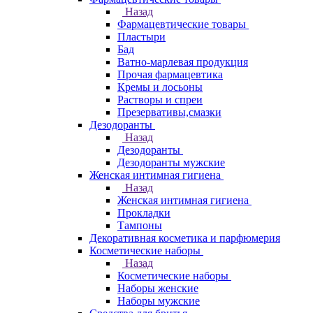
Назад
Фармацевтические товары
Пластыри
Бад
Ватно-марлевая продукция
Прочая фармацевтика
Кремы и лосьоны
Растворы и спреи
Презервативы,смазки
Дезодоранты
Назад
Дезодоранты
Дезодоранты мужские
Женская интимная гигиена
Назад
Женская интимная гигиена
Прокладки
Тампоны
Декоративная косметика и парфюмерия
Косметические наборы
Назад
Косметические наборы
Наборы женские
Наборы мужские