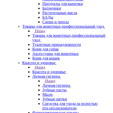
Продукты для выпечки
Батончики
Растительные масла
БАДы
Снеки и чипсы
Товары для животных,профессиональный уход
Назад
Товары для животных,профессиональный
уход
Туалетные принадлежности
Корм для собак
Аксессуары для животных
Корм для кошек
Красота и здоровье
Назад
Красота и здоровье
Личная гигиена
Назад
Личная гигиена
Зубные пасты
Мыло
Зубные щетки
Средства для ухода за полостью
рта,ополаскиватели
Фармацевтические товары