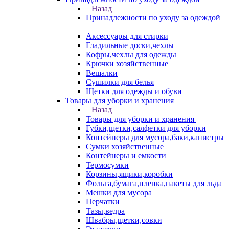
Назад
Принадлежности по уходу за одеждой
Аксессуары для стирки
Гладильные доски,чехлы
Кофры,чехлы для одежды
Крючки хозяйственные
Вешалки
Сушилки для белья
Щетки для одежды и обуви
Товары для уборки и хранения
Назад
Товары для уборки и хранения
Губки,щетки,салфетки для уборки
Контейнеры для мусора,баки,канистры
Сумки хозяйственные
Контейнеры и емкости
Термосумки
Корзины,ящики,коробки
Фольга,бумага,пленка,пакеты для льда
Мешки для мусора
Перчатки
Тазы,ведра
Швабры,щетки,совки