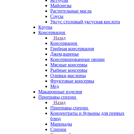
Кетчупы
Майонезы
Растительные масла
Соусы
Уксус столовый,уксусная кислота
Крупы
Консервация
Назад
Консервация
Грибная консервация
Джем,варенье
Консервированные овощи
Мясные консервы
Рыбные консервы
Оливки,маслины
Фруктовые консервы
Мед
Макаронные изделия
Приправы,специи
Назад
Приправы,специи
Концентраты и бульоны для первых
блюд
Маринады
Специи