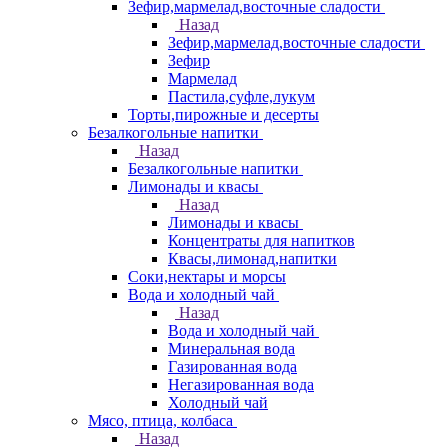
Зефир,мармелад,восточные сладости
Назад
Зефир,мармелад,восточные сладости
Зефир
Мармелад
Пастила,суфле,лукум
Торты,пирожные и десерты
Безалкогольные напитки
Назад
Безалкогольные напитки
Лимонады и квасы
Назад
Лимонады и квасы
Концентраты для напитков
Квасы,лимонад,напитки
Соки,нектары и морсы
Вода и холодный чай
Назад
Вода и холодный чай
Минеральная вода
Газированная вода
Негазированная вода
Холодный чай
Мясо, птица, колбаса
Назад