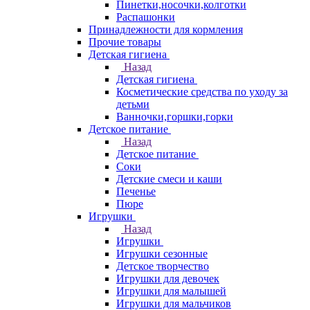
Пинетки,носочки,колготки
Распашонки
Принадлежности для кормления
Прочие товары
Детская гигиена
Назад
Детская гигиена
Косметические средства по уходу за
детьми
Ванночки,горшки,горки
Детское питание
Назад
Детское питание
Соки
Детские смеси и каши
Печенье
Пюре
Игрушки
Назад
Игрушки
Игрушки сезонные
Детское творчество
Игрушки для девочек
Игрушки для малышей
Игрушки для мальчиков