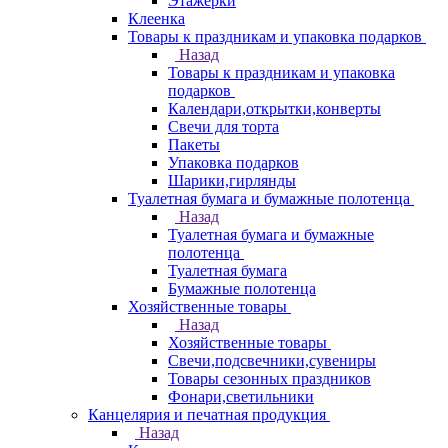
Этажерки
Клеенка
Товары к праздникам и упаковка подарков
Назад
Товары к праздникам и упаковка
подарков
Календари,открытки,конверты
Свечи для торта
Пакеты
Упаковка подарков
Шарики,гирлянды
Туалетная бумага и бумажные полотенца
Назад
Туалетная бумага и бумажные
полотенца
Туалетная бумага
Бумажные полотенца
Хозяйственные товары
Назад
Хозяйственные товары
Свечи,подсвечники,сувениры
Товары сезонных праздников
Фонари,светильники
Канцелярия и печатная продукция
Назад