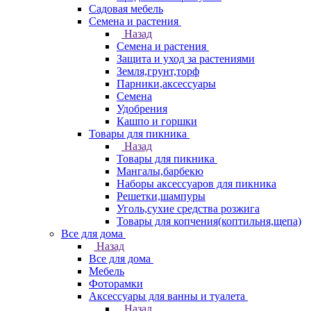
Садовая мебель
Семена и растения
Назад
Семена и растения
Защита и уход за растениями
Земля,грунт,торф
Парники,аксессуары
Семена
Удобрения
Кашпо и горшки
Товары для пикника
Назад
Товары для пикника
Мангалы,барбекю
Наборы аксессуаров для пикника
Решетки,шампуры
Уголь,сухие средства розжига
Товары для копчения(коптильня,щепа)
Все для дома
Назад
Все для дома
Мебель
Фоторамки
Аксессуары для ванны и туалета
Назад