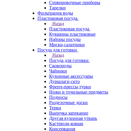
Сервировочные приборы
Тарелки
Фильтрация воды
Пластиковая посуда
Назад
Пластиковая посуда
Кувшины пластиковые
Наборы посуды
Миски,салатники
Посуда для готовки
Назад
Посуда для готовки
Сковороды
Чайники
Кухонные аксессуары
Дуршлаги,сито
Френч-прессы,турки
Ножи и точильные предметы
Подносы
Разделочные доски
Терки
Выпечка,запекание
Другая кухонная утварь
Кастрюли,ковши
Консервация