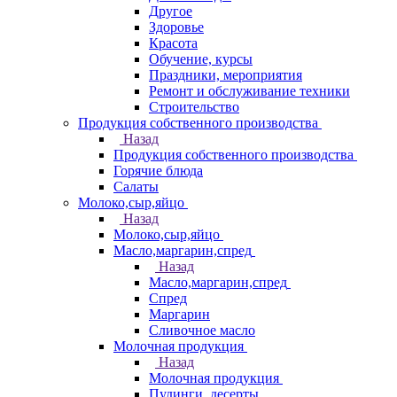
Другое
Здоровье
Красота
Обучение, курсы
Праздники, мероприятия
Ремонт и обслуживание техники
Строительство
Продукция собственного производства
Назад
Продукция собственного производства
Горячие блюда
Салаты
Молоко,сыр,яйцо
Назад
Молоко,сыр,яйцо
Масло,маргарин,спред
Назад
Масло,маргарин,спред
Спред
Маргарин
Сливочное масло
Молочная продукция
Назад
Молочная продукция
Пудинги, десерты