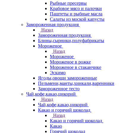
Рыбные пресервы
Крабовое мясо и палочки
Паштеты и рыбные масла
Салаты из моской капусты
Замороженная продукция
Назад
Замороженная продукция
Блины,сырники,полуфабрикаты
Мороженое
Назад
Мороженое
Мороженое в рожке
Мороженое в стаканчике
Эскимо
Ягоды,овощи замороженные
Пельмени,манты,хинкали,варенники
Замороженное тесто
Чай,кофе,какао,цикорий
Назад
Чай,кофе,какао,цикорий
Какао и горячий шоколад
Назад
Какао и горячий шоколад
Какао
Горячий шоколад