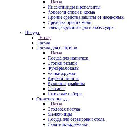
Назад
Инсектициды и репеленты
Аэрозоли,спреи и крема
Прочие средства защиты от насекомых
Средства против моли
Электрофумигаторы и аксессуары
Посуда
Назад
Посуда
Посуда для напитков
Назад
Посуда для напитков
Стопки,рюмки
Фужеры,бокалы
Чашки,кружки
Кружки пивные
Кувшины,графины
Стаканы
Питьевые наборы
Столовая посуда
Назад
Столовая посуда
Менажницы
Посуда для сервировки стола
Салатники,креманки