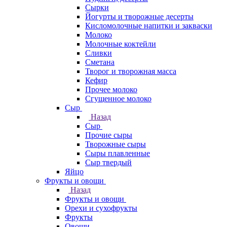
Сырки
Йогурты и творожные десерты
Кисломолочные напитки и закваски
Молоко
Молочные коктейли
Сливки
Сметана
Творог и творожная масса
Кефир
Прочее молоко
Сгущенное молоко
Сыр
Назад
Сыр
Прочие сыры
Творожные сыры
Сыры плавленные
Сыр твердый
Яйцо
Фрукты и овощи
Назад
Фрукты и овощи
Орехи и сухофрукты
Фрукты
Овощи