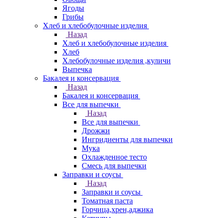
Ягоды
Грибы
Хлеб и хлебобулочные изделия
Назад
Хлеб и хлебобулочные изделия
Хлеб
Хлебобулочные изделия ,куличи
Выпечка
Бакалея и консервация
Назад
Бакалея и консервация
Все для выпечки
Назад
Все для выпечки
Дрожжи
Ингридиенты для выпечки
Мука
Охлажденное тесто
Смесь для выпечки
Заправки и соусы
Назад
Заправки и соусы
Томатная паста
Горчица,хрен,аджика