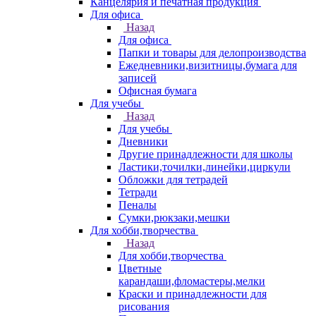
Канцелярия и печатная продукция
Для офиса
Назад
Для офиса
Папки и товары для делопроизводства
Ежедневники,визитницы,бумага для
записей
Офисная бумага
Для учебы
Назад
Для учебы
Дневники
Другие принадлежности для школы
Ластики,точилки,линейки,циркули
Обложки для тетрадей
Тетради
Пеналы
Сумки,рюкзаки,мешки
Для хобби,творчества
Назад
Для хобби,творчества
Цветные
карандаши,фломастеры,мелки
Краски и принадлежности для
рисования