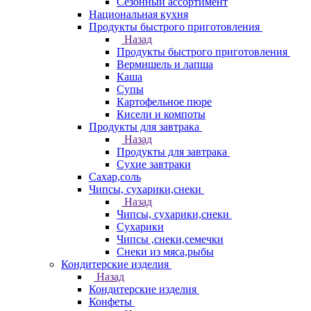
Сезонный ассортимент
Национальная кухня
Продукты быстрого приготовления
Назад
Продукты быстрого приготовления
Вермишель и лапша
Каша
Супы
Картофельное пюре
Кисели и компоты
Продукты для завтрака
Назад
Продукты для завтрака
Сухие завтраки
Сахар,соль
Чипсы, сухарики,снеки
Назад
Чипсы, сухарики,снеки
Сухарики
Чипсы ,снеки,семечки
Снеки из мяса,рыбы
Кондитерские изделия
Назад
Кондитерские изделия
Конфеты