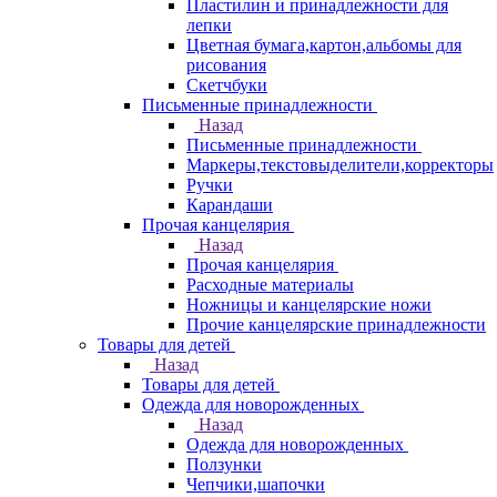
Пластилин и принадлежности для
лепки
Цветная бумага,картон,альбомы для
рисования
Скетчбуки
Письменные принадлежности
Назад
Письменные принадлежности
Маркеры,текстовыделители,корректоры
Ручки
Карандаши
Прочая канцелярия
Назад
Прочая канцелярия
Расходные материалы
Ножницы и канцелярские ножи
Прочие канцелярские принадлежности
Товары для детей
Назад
Товары для детей
Одежда для новорожденных
Назад
Одежда для новорожденных
Ползунки
Чепчики,шапочки