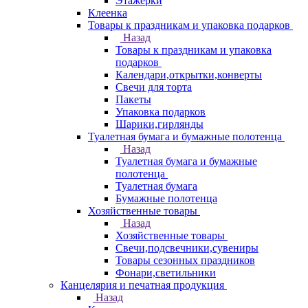
Этажерки
Клеенка
Товары к праздникам и упаковка подарков
Назад
Товары к праздникам и упаковка
подарков
Календари,открытки,конверты
Свечи для торта
Пакеты
Упаковка подарков
Шарики,гирлянды
Туалетная бумага и бумажные полотенца
Назад
Туалетная бумага и бумажные
полотенца
Туалетная бумага
Бумажные полотенца
Хозяйственные товары
Назад
Хозяйственные товары
Свечи,подсвечники,сувениры
Товары сезонных праздников
Фонари,светильники
Канцелярия и печатная продукция
Назад