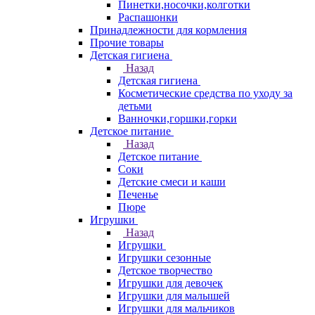
Пинетки,носочки,колготки
Распашонки
Принадлежности для кормления
Прочие товары
Детская гигиена
Назад
Детская гигиена
Косметические средства по уходу за
детьми
Ванночки,горшки,горки
Детское питание
Назад
Детское питание
Соки
Детские смеси и каши
Печенье
Пюре
Игрушки
Назад
Игрушки
Игрушки сезонные
Детское творчество
Игрушки для девочек
Игрушки для малышей
Игрушки для мальчиков