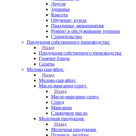
Другое
Здоровье
Красота
Обучение, курсы
Праздники, мероприятия
Ремонт и обслуживание техники
Строительство
Продукция собственного производства
Назад
Продукция собственного производства
Горячие блюда
Салаты
Молоко,сыр,яйцо
Назад
Молоко,сыр,яйцо
Масло,маргарин,спред
Назад
Масло,маргарин,спред
Спред
Маргарин
Сливочное масло
Молочная продукция
Назад
Молочная продукция
Пудинги, десерты