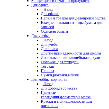
Канцелярия и печатная продукция
Для офиса
Назад
Для офиса
Папки и товары для делопроизводства
Ежедневники,визитницы,бумага для
записей
Офисная бумага
Для учебы
Назад
Для учебы
Дневники
Другие принадлежности для школы
Ластики,точилки,линейки,циркули
Обложки для тетрадей
Тетради
Пеналы
Сумки,рюкзаки,мешки
Для хобби,творчества
Назад
Для хобби,творчества
Цветные
карандаши,фломастеры,мелки
Краски и принадлежности для
рисования