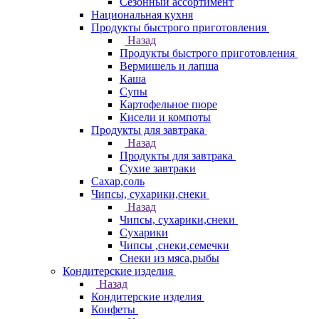
Сезонный ассортимент
Национальная кухня
Продукты быстрого приготовления
Назад
Продукты быстрого приготовления
Вермишель и лапша
Каша
Супы
Картофельное пюре
Кисели и компоты
Продукты для завтрака
Назад
Продукты для завтрака
Сухие завтраки
Сахар,соль
Чипсы, сухарики,снеки
Назад
Чипсы, сухарики,снеки
Сухарики
Чипсы ,снеки,семечки
Снеки из мяса,рыбы
Кондитерские изделия
Назад
Кондитерские изделия
Конфеты