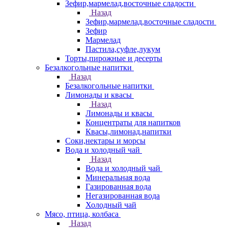
Зефир,мармелад,восточные сладости
Назад
Зефир,мармелад,восточные сладости
Зефир
Мармелад
Пастила,суфле,лукум
Торты,пирожные и десерты
Безалкогольные напитки
Назад
Безалкогольные напитки
Лимонады и квасы
Назад
Лимонады и квасы
Концентраты для напитков
Квасы,лимонад,напитки
Соки,нектары и морсы
Вода и холодный чай
Назад
Вода и холодный чай
Минеральная вода
Газированная вода
Негазированная вода
Холодный чай
Мясо, птица, колбаса
Назад