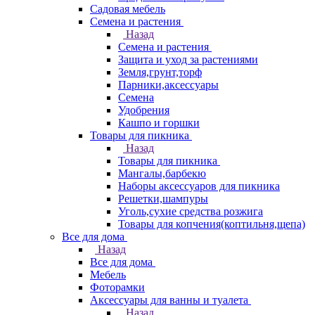
Садовая мебель
Семена и растения
Назад
Семена и растения
Защита и уход за растениями
Земля,грунт,торф
Парники,аксессуары
Семена
Удобрения
Кашпо и горшки
Товары для пикника
Назад
Товары для пикника
Мангалы,барбекю
Наборы аксессуаров для пикника
Решетки,шампуры
Уголь,сухие средства розжига
Товары для копчения(коптильня,щепа)
Все для дома
Назад
Все для дома
Мебель
Фоторамки
Аксессуары для ванны и туалета
Назад