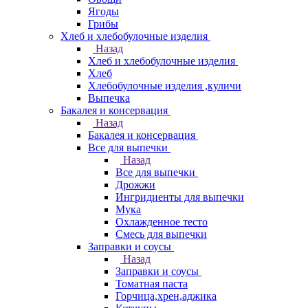
Ягоды
Грибы
Хлеб и хлебобулочные изделия
Назад
Хлеб и хлебобулочные изделия
Хлеб
Хлебобулочные изделия ,куличи
Выпечка
Бакалея и консервация
Назад
Бакалея и консервация
Все для выпечки
Назад
Все для выпечки
Дрожжи
Ингридиенты для выпечки
Мука
Охлажденное тесто
Смесь для выпечки
Заправки и соусы
Назад
Заправки и соусы
Томатная паста
Горчица,хрен,аджика