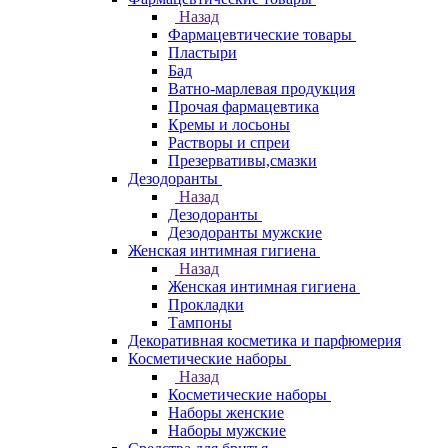
Назад
Фармацевтические товары
Пластыри
Бад
Ватно-марлевая продукция
Прочая фармацевтика
Кремы и лосьоны
Растворы и спреи
Презервативы,смазки
Дезодоранты
Назад
Дезодоранты
Дезодоранты мужские
Женская интимная гигиена
Назад
Женская интимная гигиена
Прокладки
Тампоны
Декоративная косметика и парфюмерия
Косметические наборы
Назад
Косметические наборы
Наборы женские
Наборы мужские