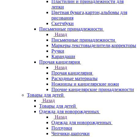
Пластилин и принадлежности для
лепки
Цветная бумага,картон,альбомы для
рисования
Скетчбуки
Письменные принадлежности
Назад
Письменные принадлежности
Маркеры,текстовыделители,корректоры
Ручки
Карандаши
Прочая канцелярия
Назад
Прочая канцелярия
Расходные материалы
Ножницы и канцелярские ножи
Прочие канцелярские принадлежности
Товары для детей
Назад
Товары для детей
Одежда для новорожденных
Назад
Одежда для новорожденных
Ползунки
Чепчики,шапочки