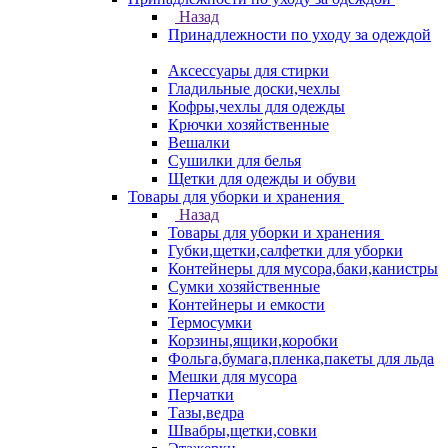
Назад
Принадлежности по уходу за одеждой
Аксессуары для стирки
Гладильные доски,чехлы
Кофры,чехлы для одежды
Крючки хозяйственные
Вешалки
Сушилки для белья
Щетки для одежды и обуви
Товары для уборки и хранения
Назад
Товары для уборки и хранения
Губки,щетки,салфетки для уборки
Контейнеры для мусора,баки,канистры
Сумки хозяйственные
Контейнеры и емкости
Термосумки
Корзины,ящики,коробки
Фольга,бумага,пленка,пакеты для льда
Мешки для мусора
Перчатки
Тазы,ведра
Швабры,щетки,совки