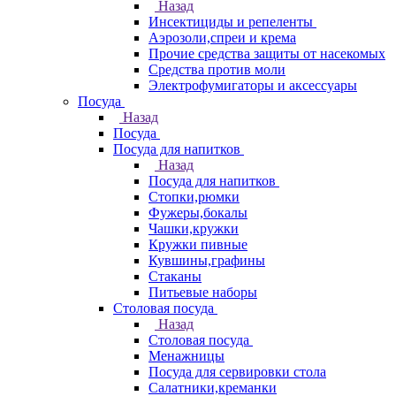
Назад
Инсектициды и репеленты
Аэрозоли,спреи и крема
Прочие средства защиты от насекомых
Средства против моли
Электрофумигаторы и аксессуары
Посуда
Назад
Посуда
Посуда для напитков
Назад
Посуда для напитков
Стопки,рюмки
Фужеры,бокалы
Чашки,кружки
Кружки пивные
Кувшины,графины
Стаканы
Питьевые наборы
Столовая посуда
Назад
Столовая посуда
Менажницы
Посуда для сервировки стола
Салатники,креманки