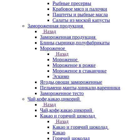
Рыбные пресервы
Крабовое мясо и палочки
Паштеты и рыбные масла
Салаты из моской капусты
Замороженная продукция
Назад
Замороженная продукция
Блины,сырники,полуфабрикаты
Мороженое
Назад
Мороженое
Мороженое в рожке
Мороженое в стаканчике
Эскимо
Ягоды,овощи замороженные
Пельмени,манты,хинкали,варенники
Замороженное тесто
Чай,кофе,какао,цикорий
Назад
Чай,кофе,какао,цикорий
Какао и горячий шоколад
Назад
Какао и горячий шоколад
Какао
Горячий шоколад