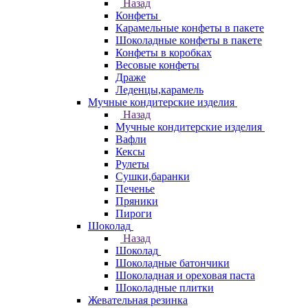
Назад
Конфеты
Карамельные конфеты в пакете
Шоколадные конфеты в пакете
Конфеты в коробках
Весовые конфеты
Драже
Леденцы,карамель
Мучные кондитерские изделия
Назад
Мучные кондитерские изделия
Вафли
Кексы
Рулеты
Сушки,баранки
Печенье
Пряники
Пироги
Шоколад
Назад
Шоколад
Шоколадные батончики
Шоколадная и ореховая паста
Шоколадные плитки
Жевательная резинка