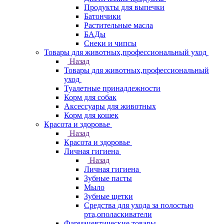
Продукты для выпечки
Батончики
Растительные масла
БАДы
Снеки и чипсы
Товары для животных,профессиональный уход
Назад
Товары для животных,профессиональный
уход
Туалетные принадлежности
Корм для собак
Аксессуары для животных
Корм для кошек
Красота и здоровье
Назад
Красота и здоровье
Личная гигиена
Назад
Личная гигиена
Зубные пасты
Мыло
Зубные щетки
Средства для ухода за полостью
рта,ополаскиватели
Фармацевтические товары