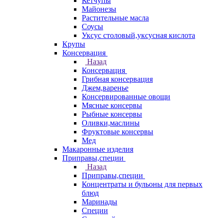
Кетчупы
Майонезы
Растительные масла
Соусы
Уксус столовый,уксусная кислота
Крупы
Консервация
Назад
Консервация
Грибная консервация
Джем,варенье
Консервированные овощи
Мясные консервы
Рыбные консервы
Оливки,маслины
Фруктовые консервы
Мед
Макаронные изделия
Приправы,специи
Назад
Приправы,специи
Концентраты и бульоны для первых
блюд
Маринады
Специи