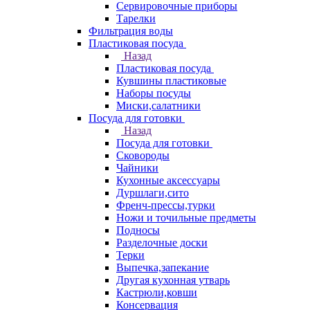
Сервировочные приборы
Тарелки
Фильтрация воды
Пластиковая посуда
Назад
Пластиковая посуда
Кувшины пластиковые
Наборы посуды
Миски,салатники
Посуда для готовки
Назад
Посуда для готовки
Сковороды
Чайники
Кухонные аксессуары
Дуршлаги,сито
Френч-прессы,турки
Ножи и точильные предметы
Подносы
Разделочные доски
Терки
Выпечка,запекание
Другая кухонная утварь
Кастрюли,ковши
Консервация