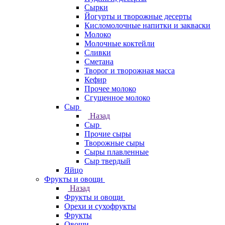
Сырки
Йогурты и творожные десерты
Кисломолочные напитки и закваски
Молоко
Молочные коктейли
Сливки
Сметана
Творог и творожная масса
Кефир
Прочее молоко
Сгущенное молоко
Сыр
Назад
Сыр
Прочие сыры
Творожные сыры
Сыры плавленные
Сыр твердый
Яйцо
Фрукты и овощи
Назад
Фрукты и овощи
Орехи и сухофрукты
Фрукты
Овощи