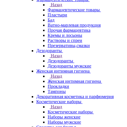
Назад
Фармацевтические товары
Пластыри
Бад
Ватно-марлевая продукция
Прочая фармацевтика
Кремы и лосьоны
Растворы и спреи
Презервативы,смазки
Дезодоранты
Назад
Дезодоранты
Дезодоранты мужские
Женская интимная гигиена
Назад
Женская интимная гигиена
Прокладки
Тампоны
Декоративная косметика и парфюмерия
Косметические наборы
Назад
Косметические наборы
Наборы женские
Наборы мужские