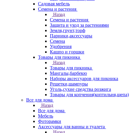
Садовая мебель
Семена и растения
Назад
Семена и растения
Защита и уход за растениями
Земля,грунт,торф
Парники,аксессуары
Семена
Удобрения
Кашпо и горшки
Товары для пикника
Назад
Товары для пикника
Мангалы,барбекю
Наборы аксессуаров для пикника
Решетки,шампуры
Уголь,сухие средства розжига
Товары для копчения(коптильня,щепа)
Все для дома
Назад
Все для дома
Мебель
Фоторамки
Аксессуары для ванны и туалета
Назад