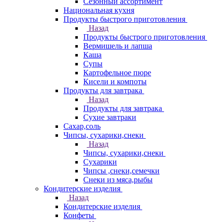
Сезонный ассортимент
Национальная кухня
Продукты быстрого приготовления
Назад
Продукты быстрого приготовления
Вермишель и лапша
Каша
Супы
Картофельное пюре
Кисели и компоты
Продукты для завтрака
Назад
Продукты для завтрака
Сухие завтраки
Сахар,соль
Чипсы, сухарики,снеки
Назад
Чипсы, сухарики,снеки
Сухарики
Чипсы ,снеки,семечки
Снеки из мяса,рыбы
Кондитерские изделия
Назад
Кондитерские изделия
Конфеты