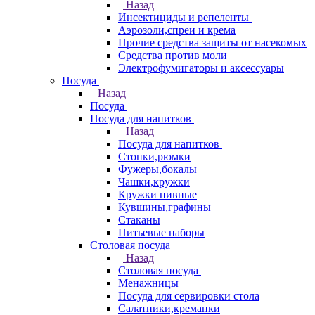
Назад
Инсектициды и репеленты
Аэрозоли,спреи и крема
Прочие средства защиты от насекомых
Средства против моли
Электрофумигаторы и аксессуары
Посуда
Назад
Посуда
Посуда для напитков
Назад
Посуда для напитков
Стопки,рюмки
Фужеры,бокалы
Чашки,кружки
Кружки пивные
Кувшины,графины
Стаканы
Питьевые наборы
Столовая посуда
Назад
Столовая посуда
Менажницы
Посуда для сервировки стола
Салатники,креманки