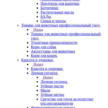
Продукты для выпечки
Батончики
Растительные масла
БАДы
Снеки и чипсы
Товары для животных,профессиональный уход
Назад
Товары для животных,профессиональный
уход
Туалетные принадлежности
Корм для собак
Аксессуары для животных
Корм для кошек
Красота и здоровье
Назад
Красота и здоровье
Личная гигиена
Назад
Личная гигиена
Зубные пасты
Мыло
Зубные щетки
Средства для ухода за полостью
рта,ополаскиватели
Фармацевтические товары