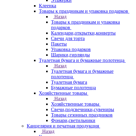
Этажерки
Клеенка
Товары к праздникам и упаковка подарков
Назад
Товары к праздникам и упаковка
подарков
Календари,открытки,конверты
Свечи для торта
Пакеты
Упаковка подарков
Шарики,гирлянды
Туалетная бумага и бумажные полотенца
Назад
Туалетная бумага и бумажные
полотенца
Туалетная бумага
Бумажные полотенца
Хозяйственные товары
Назад
Хозяйственные товары
Свечи,подсвечники,сувениры
Товары сезонных праздников
Фонари,светильники
Канцелярия и печатная продукция
Назад