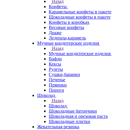
Назад
Конфеты
Карамельные конфеты в пакете
Шоколадные конфеты в пакете
Конфеты в коробках
Весовые конфеты
Драже
Леденцы,карамель
Мучные кондитерские изделия
Назад
Мучные кондитерские изделия
Вафли
Кексы
Рулеты
Сушки,баранки
Печенье
Пряники
Пироги
Шоколад
Назад
Шоколад
Шоколадные батончики
Шоколадная и ореховая паста
Шоколадные плитки
Жевательная резинка