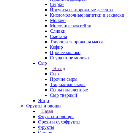
Сырки
Йогурты и творожные десерты
Кисломолочные напитки и закваски
Молоко
Молочные коктейли
Сливки
Сметана
Творог и творожная масса
Кефир
Прочее молоко
Сгущенное молоко
Сыр
Назад
Сыр
Прочие сыры
Творожные сыры
Сыры плавленные
Сыр твердый
Яйцо
Фрукты и овощи
Назад
Фрукты и овощи
Орехи и сухофрукты
Фрукты
Овощи