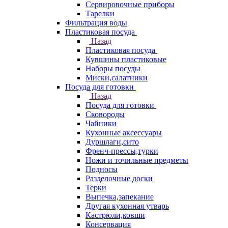
Сервировочные приборы
Тарелки
Фильтрация воды
Пластиковая посуда
Назад
Пластиковая посуда
Кувшины пластиковые
Наборы посуды
Миски,салатники
Посуда для готовки
Назад
Посуда для готовки
Сковороды
Чайники
Кухонные аксессуары
Дуршлаги,сито
Френч-прессы,турки
Ножи и точильные предметы
Подносы
Разделочные доски
Терки
Выпечка,запекание
Другая кухонная утварь
Кастрюли,ковши
Консервация