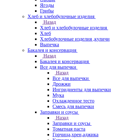
Ягоды
Грибы
Хлеб и хлебобулочные изделия
Назад
Хлеб и хлебобулочные изделия
Хлеб
Хлебобулочные изделия ,куличи
Выпечка
Бакалея и консервация
Назад
Бакалея и консервация
Все для выпечки
Назад
Все для выпечки
Дрожжи
Ингридиенты для выпечки
Мука
Охлажденное тесто
Смесь для выпечки
Заправки и соусы
Назад
Заправки и соусы
Томатная паста
Горчица,хрен,аджика