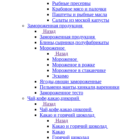
Рыбные пресервы
Крабовое мясо и палочки
Паштеты и рыбные масла
Салаты из моской капусты
Замороженная продукция
Назад
Замороженная продукция
Блины,сырники,полуфабрикаты
Мороженое
Назад
Мороженое
Мороженое в рожке
Мороженое в стаканчике
Эскимо
Ягоды,овощи замороженные
Пельмени,манты,хинкали,варенники
Замороженное тесто
Чай,кофе,какао,цикорий
Назад
Чай,кофе,какао,цикорий
Какао и горячий шоколад
Назад
Какао и горячий шоколад
Какао
Горячий шоколад