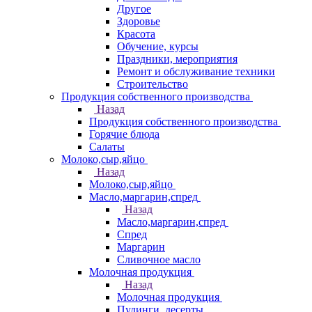
Другое
Здоровье
Красота
Обучение, курсы
Праздники, мероприятия
Ремонт и обслуживание техники
Строительство
Продукция собственного производства
Назад
Продукция собственного производства
Горячие блюда
Салаты
Молоко,сыр,яйцо
Назад
Молоко,сыр,яйцо
Масло,маргарин,спред
Назад
Масло,маргарин,спред
Спред
Маргарин
Сливочное масло
Молочная продукция
Назад
Молочная продукция
Пудинги, десерты