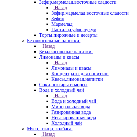
Зефир,мармелад,восточные сладости
Назад
Зефир,мармелад,восточные сладости
Зефир
Мармелад
Пастила,суфле,лукум
Торты,пирожные и десерты
Безалкогольные напитки
Назад
Безалкогольные напитки
Лимонады и квасы
Назад
Лимонады и квасы
Концентраты для напитков
Квасы,лимонад,напитки
Соки,нектары и морсы
Вода и холодный чай
Назад
Вода и холодный чай
Минеральная вода
Газированная вода
Негазированная вода
Холодный чай
Мясо, птица, колбаса
Назад