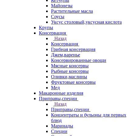
Кетчупы
Майонезы
Растительные масла
Соусы
Уксус столовый,уксусная кислота
Крупы
Консервация
Назад
Консервация
Грибная консервация
Джем,варенье
Консервированные овощи
Мясные консервы
Рыбные консервы
Оливки,маслины
Фруктовые консервы
Мед
Макаронные изделия
Приправы,специи
Назад
Приправы,специи
Концентраты и бульоны для первых
блюд
Маринады
Специи