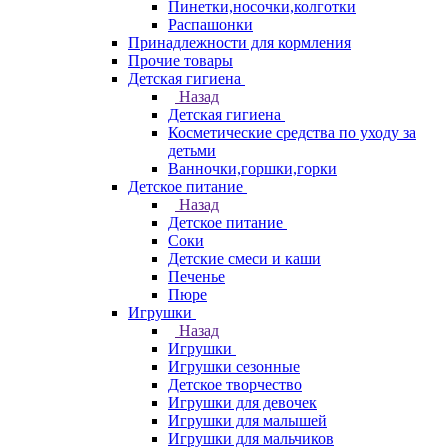
Пинетки,носочки,колготки
Распашонки
Принадлежности для кормления
Прочие товары
Детская гигиена
Назад
Детская гигиена
Косметические средства по уходу за
детьми
Ванночки,горшки,горки
Детское питание
Назад
Детское питание
Соки
Детские смеси и каши
Печенье
Пюре
Игрушки
Назад
Игрушки
Игрушки сезонные
Детское творчество
Игрушки для девочек
Игрушки для малышей
Игрушки для мальчиков