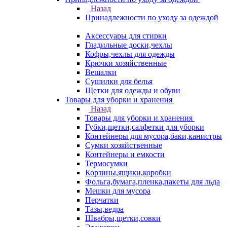
Назад
Принадлежности по уходу за одеждой
Аксессуары для стирки
Гладильные доски,чехлы
Кофры,чехлы для одежды
Крючки хозяйственные
Вешалки
Сушилки для белья
Щетки для одежды и обуви
Товары для уборки и хранения
Назад
Товары для уборки и хранения
Губки,щетки,салфетки для уборки
Контейнеры для мусора,баки,канистры
Сумки хозяйственные
Контейнеры и емкости
Термосумки
Корзины,ящики,коробки
Фольга,бумага,пленка,пакеты для льда
Мешки для мусора
Перчатки
Тазы,ведра
Швабры,щетки,совки