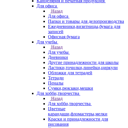
Канцелярия и печатная продукция
Для офиса
Назад
Для офиса
Папки и товары для делопроизводства
Ежедневники,визитницы,бумага для
записей
Офисная бумага
Для учебы
Назад
Для учебы
Дневники
Другие принадлежности для школы
Ластики,точилки,линейки,циркули
Обложки для тетрадей
Тетради
Пеналы
Сумки,рюкзаки,мешки
Для хобби,творчества
Назад
Для хобби,творчества
Цветные
карандаши,фломастеры,мелки
Краски и принадлежности для
рисования