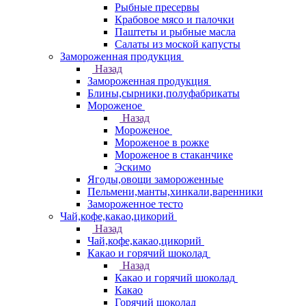
Рыбные пресервы
Крабовое мясо и палочки
Паштеты и рыбные масла
Салаты из моской капусты
Замороженная продукция
Назад
Замороженная продукция
Блины,сырники,полуфабрикаты
Мороженое
Назад
Мороженое
Мороженое в рожке
Мороженое в стаканчике
Эскимо
Ягоды,овощи замороженные
Пельмени,манты,хинкали,варенники
Замороженное тесто
Чай,кофе,какао,цикорий
Назад
Чай,кофе,какао,цикорий
Какао и горячий шоколад
Назад
Какао и горячий шоколад
Какао
Горячий шоколад