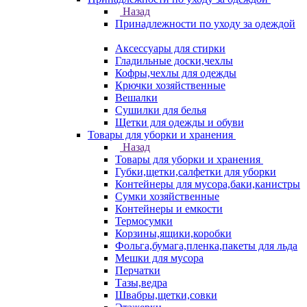
Назад
Принадлежности по уходу за одеждой
Аксессуары для стирки
Гладильные доски,чехлы
Кофры,чехлы для одежды
Крючки хозяйственные
Вешалки
Сушилки для белья
Щетки для одежды и обуви
Товары для уборки и хранения
Назад
Товары для уборки и хранения
Губки,щетки,салфетки для уборки
Контейнеры для мусора,баки,канистры
Сумки хозяйственные
Контейнеры и емкости
Термосумки
Корзины,ящики,коробки
Фольга,бумага,пленка,пакеты для льда
Мешки для мусора
Перчатки
Тазы,ведра
Швабры,щетки,совки