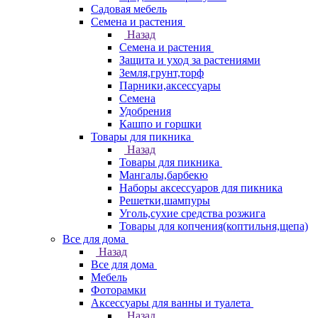
Садовая мебель
Семена и растения
Назад
Семена и растения
Защита и уход за растениями
Земля,грунт,торф
Парники,аксессуары
Семена
Удобрения
Кашпо и горшки
Товары для пикника
Назад
Товары для пикника
Мангалы,барбекю
Наборы аксессуаров для пикника
Решетки,шампуры
Уголь,сухие средства розжига
Товары для копчения(коптильня,щепа)
Все для дома
Назад
Все для дома
Мебель
Фоторамки
Аксессуары для ванны и туалета
Назад