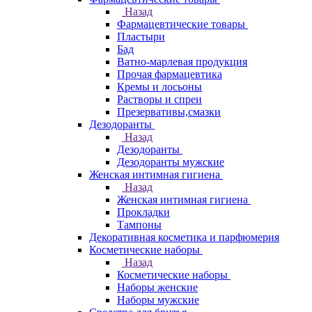
Назад
Фармацевтические товары
Пластыри
Бад
Ватно-марлевая продукция
Прочая фармацевтика
Кремы и лосьоны
Растворы и спреи
Презервативы,смазки
Дезодоранты
Назад
Дезодоранты
Дезодоранты мужские
Женская интимная гигиена
Назад
Женская интимная гигиена
Прокладки
Тампоны
Декоративная косметика и парфюмерия
Косметические наборы
Назад
Косметические наборы
Наборы женские
Наборы мужские