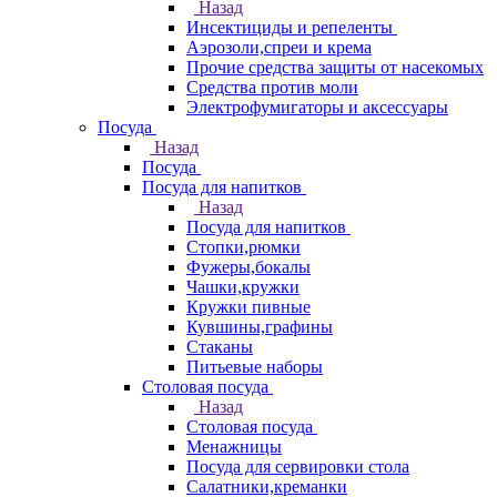
Назад
Инсектициды и репеленты
Аэрозоли,спреи и крема
Прочие средства защиты от насекомых
Средства против моли
Электрофумигаторы и аксессуары
Посуда
Назад
Посуда
Посуда для напитков
Назад
Посуда для напитков
Стопки,рюмки
Фужеры,бокалы
Чашки,кружки
Кружки пивные
Кувшины,графины
Стаканы
Питьевые наборы
Столовая посуда
Назад
Столовая посуда
Менажницы
Посуда для сервировки стола
Салатники,креманки