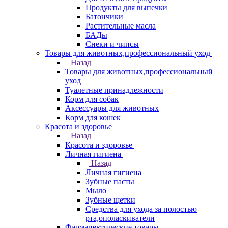
Продукты для выпечки
Батончики
Растительные масла
БАДы
Снеки и чипсы
Товары для животных,профессиональный уход
Назад
Товары для животных,профессиональный
уход
Туалетные принадлежности
Корм для собак
Аксессуары для животных
Корм для кошек
Красота и здоровье
Назад
Красота и здоровье
Личная гигиена
Назад
Личная гигиена
Зубные пасты
Мыло
Зубные щетки
Средства для ухода за полостью
рта,ополаскиватели
Фармацевтические товары