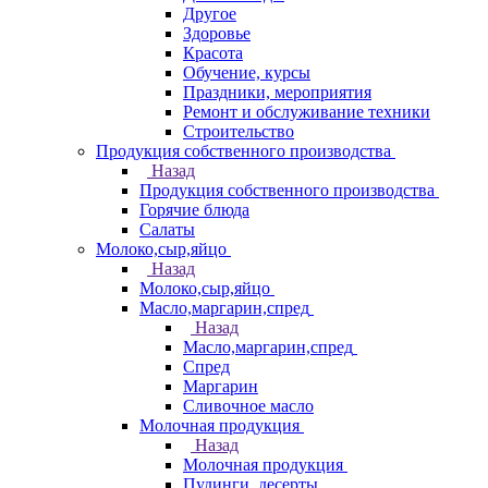
Другое
Здоровье
Красота
Обучение, курсы
Праздники, мероприятия
Ремонт и обслуживание техники
Строительство
Продукция собственного производства
Назад
Продукция собственного производства
Горячие блюда
Салаты
Молоко,сыр,яйцо
Назад
Молоко,сыр,яйцо
Масло,маргарин,спред
Назад
Масло,маргарин,спред
Спред
Маргарин
Сливочное масло
Молочная продукция
Назад
Молочная продукция
Пудинги, десерты