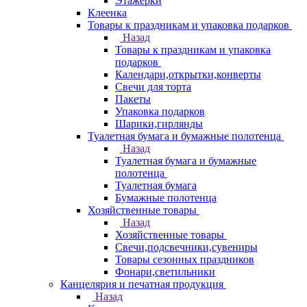
Этажерки
Клеенка
Товары к праздникам и упаковка подарков
Назад
Товары к праздникам и упаковка
подарков
Календари,открытки,конверты
Свечи для торта
Пакеты
Упаковка подарков
Шарики,гирлянды
Туалетная бумага и бумажные полотенца
Назад
Туалетная бумага и бумажные
полотенца
Туалетная бумага
Бумажные полотенца
Хозяйственные товары
Назад
Хозяйственные товары
Свечи,подсвечники,сувениры
Товары сезонных праздников
Фонари,светильники
Канцелярия и печатная продукция
Назад