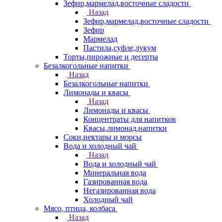
Зефир,мармелад,восточные сладости
Назад
Зефир,мармелад,восточные сладости
Зефир
Мармелад
Пастила,суфле,лукум
Торты,пирожные и десерты
Безалкогольные напитки
Назад
Безалкогольные напитки
Лимонады и квасы
Назад
Лимонады и квасы
Концентраты для напитков
Квасы,лимонад,напитки
Соки,нектары и морсы
Вода и холодный чай
Назад
Вода и холодный чай
Минеральная вода
Газированная вода
Негазированная вода
Холодный чай
Мясо, птица, колбаса
Назад