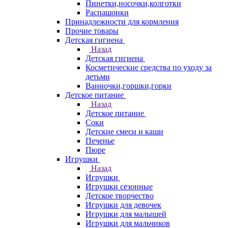
Пинетки,носочки,колготки
Распашонки
Принадлежности для кормления
Прочие товары
Детская гигиена
Назад
Детская гигиена
Косметические средства по уходу за
детьми
Ванночки,горшки,горки
Детское питание
Назад
Детское питание
Соки
Детские смеси и каши
Печенье
Пюре
Игрушки
Назад
Игрушки
Игрушки сезонные
Детское творчество
Игрушки для девочек
Игрушки для малышей
Игрушки для мальчиков