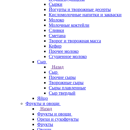
Сырки
Йогурты и творожные десерты
Кисломолочные напитки и закваски
Молоко
Молочные коктейли
Сливки
Сметана
Творог и творожная масса
Кефир
Прочее молоко
Сгущенное молоко
Сыр
Назад
Сыр
Прочие сыры
Творожные сыры
Сыры плавленные
Сыр твердый
Яйцо
Фрукты и овощи
Назад
Фрукты и овощи
Орехи и сухофрукты
Фрукты
Овощи