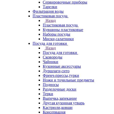
Сервировочные приборы
Тарелки
Фильтрация воды
Пластиковая посуда
Назад
Пластиковая посуда
Кувшины пластиковые
Наборы посуды
Миски,салатники
Посуда для готовки
Назад
Посуда для готовки
Сковороды
Чайники
Кухонные аксессуары
Дуршлаги,сито
Френч-прессы,турки
Ножи и точильные предметы
Подносы
Разделочные доски
Терки
Выпечка,запекание
Другая кухонная утварь
Кастрюли,ковши
Консервация