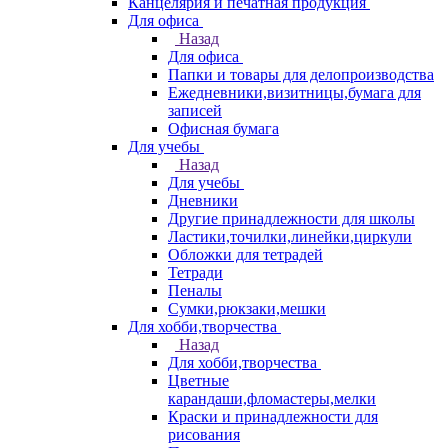
Канцелярия и печатная продукция
Для офиса
Назад
Для офиса
Папки и товары для делопроизводства
Ежедневники,визитницы,бумага для
записей
Офисная бумага
Для учебы
Назад
Для учебы
Дневники
Другие принадлежности для школы
Ластики,точилки,линейки,циркули
Обложки для тетрадей
Тетради
Пеналы
Сумки,рюкзаки,мешки
Для хобби,творчества
Назад
Для хобби,творчества
Цветные
карандаши,фломастеры,мелки
Краски и принадлежности для
рисования