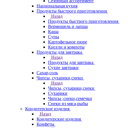
Сезонный ассортимент
Национальная кухня
Продукты быстрого приготовления
Назад
Продукты быстрого приготовления
Вермишель и лапша
Каша
Супы
Картофельное пюре
Кисели и компоты
Продукты для завтрака
Назад
Продукты для завтрака
Сухие завтраки
Сахар,соль
Чипсы, сухарики,снеки
Назад
Чипсы, сухарики,снеки
Сухарики
Чипсы ,снеки,семечки
Снеки из мяса,рыбы
Кондитерские изделия
Назад
Кондитерские изделия
Конфеты