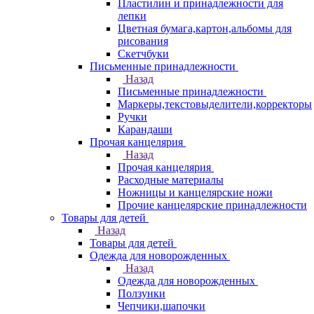
Пластилин и принадлежности для
лепки
Цветная бумага,картон,альбомы для
рисования
Скетчбуки
Письменные принадлежности
Назад
Письменные принадлежности
Маркеры,текстовыделители,корректоры
Ручки
Карандаши
Прочая канцелярия
Назад
Прочая канцелярия
Расходные материалы
Ножницы и канцелярские ножи
Прочие канцелярские принадлежности
Товары для детей
Назад
Товары для детей
Одежда для новорожденных
Назад
Одежда для новорожденных
Ползунки
Чепчики,шапочки