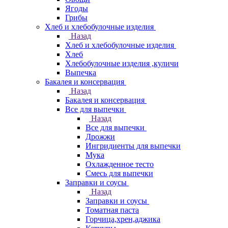
Ягоды
Грибы
Хлеб и хлебобулочные изделия
Назад
Хлеб и хлебобулочные изделия
Хлеб
Хлебобулочные изделия ,куличи
Выпечка
Бакалея и консервация
Назад
Бакалея и консервация
Все для выпечки
Назад
Все для выпечки
Дрожжи
Ингридиенты для выпечки
Мука
Охлажденное тесто
Смесь для выпечки
Заправки и соусы
Назад
Заправки и соусы
Томатная паста
Горчица,хрен,аджика