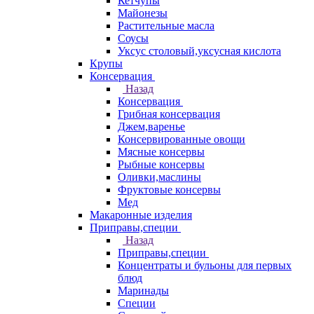
Кетчупы
Майонезы
Растительные масла
Соусы
Уксус столовый,уксусная кислота
Крупы
Консервация
Назад
Консервация
Грибная консервация
Джем,варенье
Консервированные овощи
Мясные консервы
Рыбные консервы
Оливки,маслины
Фруктовые консервы
Мед
Макаронные изделия
Приправы,специи
Назад
Приправы,специи
Концентраты и бульоны для первых
блюд
Маринады
Специи