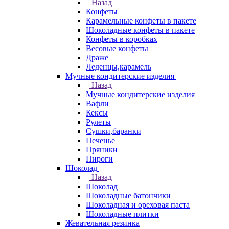
Назад
Конфеты
Карамельные конфеты в пакете
Шоколадные конфеты в пакете
Конфеты в коробках
Весовые конфеты
Драже
Леденцы,карамель
Мучные кондитерские изделия
Назад
Мучные кондитерские изделия
Вафли
Кексы
Рулеты
Сушки,баранки
Печенье
Пряники
Пироги
Шоколад
Назад
Шоколад
Шоколадные батончики
Шоколадная и ореховая паста
Шоколадные плитки
Жевательная резинка