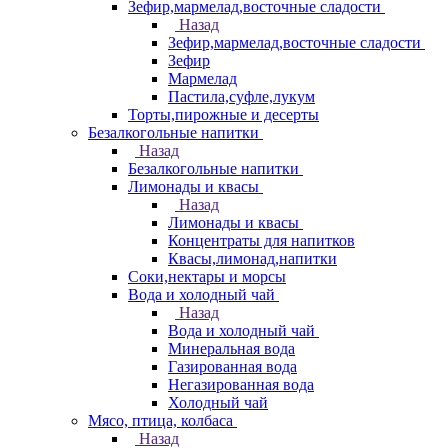
Зефир,мармелад,восточные сладости
Назад
Зефир,мармелад,восточные сладости
Зефир
Мармелад
Пастила,суфле,лукум
Торты,пирожные и десерты
Безалкогольные напитки
Назад
Безалкогольные напитки
Лимонады и квасы
Назад
Лимонады и квасы
Концентраты для напитков
Квасы,лимонад,напитки
Соки,нектары и морсы
Вода и холодный чай
Назад
Вода и холодный чай
Минеральная вода
Газированная вода
Негазированная вода
Холодный чай
Мясо, птица, колбаса
Назад