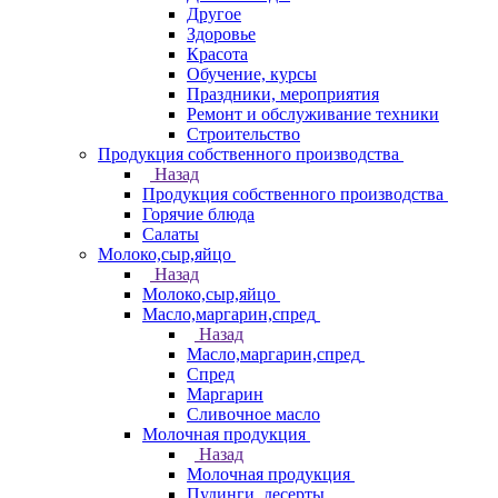
Другое
Здоровье
Красота
Обучение, курсы
Праздники, мероприятия
Ремонт и обслуживание техники
Строительство
Продукция собственного производства
Назад
Продукция собственного производства
Горячие блюда
Салаты
Молоко,сыр,яйцо
Назад
Молоко,сыр,яйцо
Масло,маргарин,спред
Назад
Масло,маргарин,спред
Спред
Маргарин
Сливочное масло
Молочная продукция
Назад
Молочная продукция
Пудинги, десерты