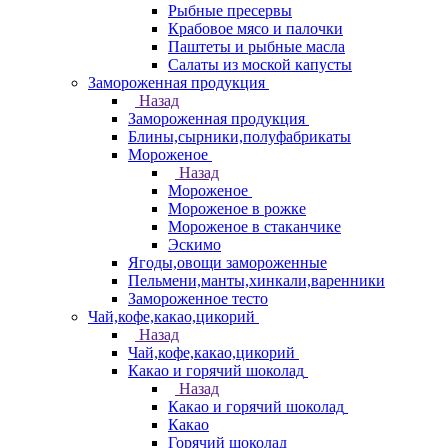
Рыбные пресервы
Крабовое мясо и палочки
Паштеты и рыбные масла
Салаты из моской капусты
Замороженная продукция
Назад
Замороженная продукция
Блины,сырники,полуфабрикаты
Мороженое
Назад
Мороженое
Мороженое в рожке
Мороженое в стаканчике
Эскимо
Ягоды,овощи замороженные
Пельмени,манты,хинкали,варенники
Замороженное тесто
Чай,кофе,какао,цикорий
Назад
Чай,кофе,какао,цикорий
Какао и горячий шоколад
Назад
Какао и горячий шоколад
Какао
Горячий шоколад