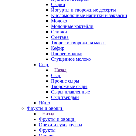
Сырки
Йогурты и творожные десерты
Кисломолочные напитки и закваски
Молоко
Молочные коктейли
Сливки
Сметана
Творог и творожная масса
Кефир
Прочее молоко
Сгущенное молоко
Сыр
Назад
Сыр
Прочие сыры
Творожные сыры
Сыры плавленные
Сыр твердый
Яйцо
Фрукты и овощи
Назад
Фрукты и овощи
Орехи и сухофрукты
Фрукты
Овощи