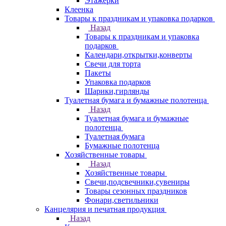
Этажерки
Клеенка
Товары к праздникам и упаковка подарков
Назад
Товары к праздникам и упаковка
подарков
Календари,открытки,конверты
Свечи для торта
Пакеты
Упаковка подарков
Шарики,гирлянды
Туалетная бумага и бумажные полотенца
Назад
Туалетная бумага и бумажные
полотенца
Туалетная бумага
Бумажные полотенца
Хозяйственные товары
Назад
Хозяйственные товары
Свечи,подсвечники,сувениры
Товары сезонных праздников
Фонари,светильники
Канцелярия и печатная продукция
Назад