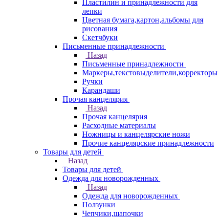
Пластилин и принадлежности для
лепки
Цветная бумага,картон,альбомы для
рисования
Скетчбуки
Письменные принадлежности
Назад
Письменные принадлежности
Маркеры,текстовыделители,корректоры
Ручки
Карандаши
Прочая канцелярия
Назад
Прочая канцелярия
Расходные материалы
Ножницы и канцелярские ножи
Прочие канцелярские принадлежности
Товары для детей
Назад
Товары для детей
Одежда для новорожденных
Назад
Одежда для новорожденных
Ползунки
Чепчики,шапочки