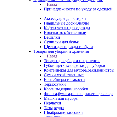
Назад
Принадлежности по уходу за одеждой
Аксессуары для стирки
Гладильные доски,чехлы
Кофры,чехлы для одежды
Крючки хозяйственные
Вешалки
Сушилки для белья
Щетки для одежды и обуви
Товары для уборки и хранения
Назад
Товары для уборки и хранения
Губки,щетки,салфетки для уборки
Контейнеры для мусора,баки,канистры
Сумки хозяйственные
Контейнеры и емкости
Термосумки
Корзины,ящики,коробки
Фольга,бумага,пленка,пакеты для льда
Мешки для мусора
Перчатки
Тазы,ведра
Швабры,щетки,совки