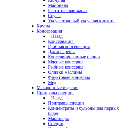
Кетчупы
Майонезы
Растительные масла
Соусы
Уксус столовый,уксусная кислота
Крупы
Консервация
Назад
Консервация
Грибная консервация
Джем,варенье
Консервированные овощи
Мясные консервы
Рыбные консервы
Оливки,маслины
Фруктовые консервы
Мед
Макаронные изделия
Приправы,специи
Назад
Приправы,специи
Концентраты и бульоны для первых
блюд
Маринады
Специи