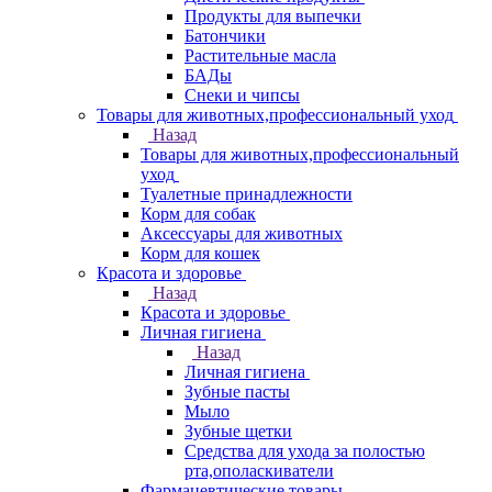
Продукты для выпечки
Батончики
Растительные масла
БАДы
Снеки и чипсы
Товары для животных,профессиональный уход
Назад
Товары для животных,профессиональный
уход
Туалетные принадлежности
Корм для собак
Аксессуары для животных
Корм для кошек
Красота и здоровье
Назад
Красота и здоровье
Личная гигиена
Назад
Личная гигиена
Зубные пасты
Мыло
Зубные щетки
Средства для ухода за полостью
рта,ополаскиватели
Фармацевтические товары