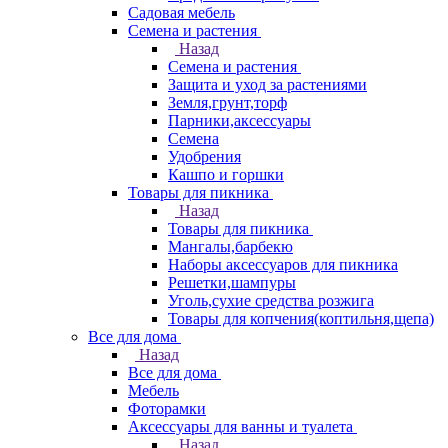
Садовая мебель
Семена и растения
Назад
Семена и растения
Защита и уход за растениями
Земля,грунт,торф
Парники,аксессуары
Семена
Удобрения
Кашпо и горшки
Товары для пикника
Назад
Товары для пикника
Мангалы,барбекю
Наборы аксессуаров для пикника
Решетки,шампуры
Уголь,сухие средства розжига
Товары для копчения(коптильня,щепа)
Все для дома
Назад
Все для дома
Мебель
Фоторамки
Аксессуары для ванны и туалета
Назад