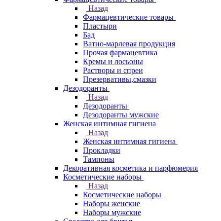
Назад
Фармацевтические товары
Пластыри
Бад
Ватно-марлевая продукция
Прочая фармацевтика
Кремы и лосьоны
Растворы и спреи
Презервативы,смазки
Дезодоранты
Назад
Дезодоранты
Дезодоранты мужские
Женская интимная гигиена
Назад
Женская интимная гигиена
Прокладки
Тампоны
Декоративная косметика и парфюмерия
Косметические наборы
Назад
Косметические наборы
Наборы женские
Наборы мужские