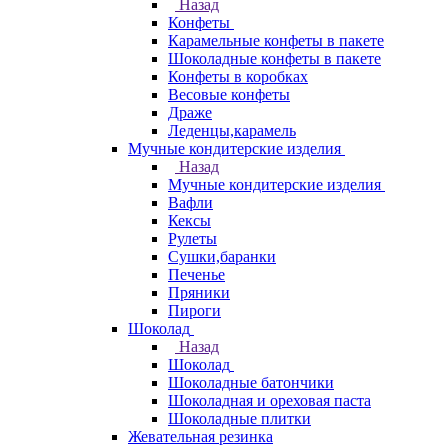
Назад
Конфеты
Карамельные конфеты в пакете
Шоколадные конфеты в пакете
Конфеты в коробках
Весовые конфеты
Драже
Леденцы,карамель
Мучные кондитерские изделия
Назад
Мучные кондитерские изделия
Вафли
Кексы
Рулеты
Сушки,баранки
Печенье
Пряники
Пироги
Шоколад
Назад
Шоколад
Шоколадные батончики
Шоколадная и ореховая паста
Шоколадные плитки
Жевательная резинка