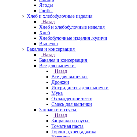
Ягоды
Грибы
Хлеб и хлебобулочные изделия
Назад
Хлеб и хлебобулочные изделия
Хлеб
Хлебобулочные изделия ,куличи
Выпечка
Бакалея и консервация
Назад
Бакалея и консервация
Все для выпечки
Назад
Все для выпечки
Дрожжи
Ингридиенты для выпечки
Мука
Охлажденное тесто
Смесь для выпечки
Заправки и соусы
Назад
Заправки и соусы
Томатная паста
Горчица,хрен,аджика