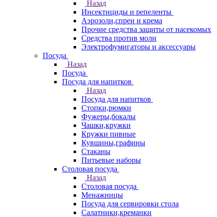
Назад
Инсектициды и репеленты
Аэрозоли,спреи и крема
Прочие средства защиты от насекомых
Средства против моли
Электрофумигаторы и аксессуары
Посуда
Назад
Посуда
Посуда для напитков
Назад
Посуда для напитков
Стопки,рюмки
Фужеры,бокалы
Чашки,кружки
Кружки пивные
Кувшины,графины
Стаканы
Питьевые наборы
Столовая посуда
Назад
Столовая посуда
Менажницы
Посуда для сервировки стола
Салатники,креманки