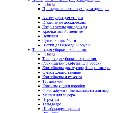
Назад
Принадлежности по уходу за одеждой
Аксессуары для стирки
Гладильные доски,чехлы
Кофры,чехлы для одежды
Крючки хозяйственные
Вешалки
Сушилки для белья
Щетки для одежды и обуви
Товары для уборки и хранения
Назад
Товары для уборки и хранения
Губки,щетки,салфетки для уборки
Контейнеры для мусора,баки,канистры
Сумки хозяйственные
Контейнеры и емкости
Термосумки
Корзины,ящики,коробки
Фольга,бумага,пленка,пакеты для льда
Мешки для мусора
Перчатки
Тазы,ведра
Швабры,щетки,совки