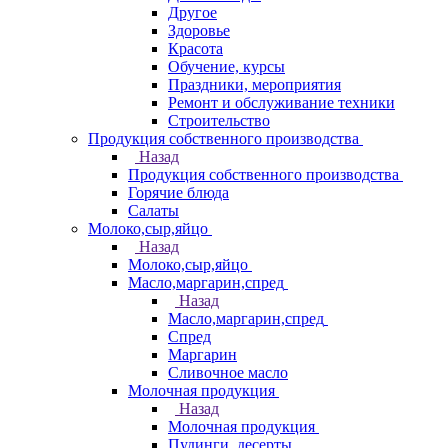
Другое
Здоровье
Красота
Обучение, курсы
Праздники, мероприятия
Ремонт и обслуживание техники
Строительство
Продукция собственного производства
Назад
Продукция собственного производства
Горячие блюда
Салаты
Молоко,сыр,яйцо
Назад
Молоко,сыр,яйцо
Масло,маргарин,спред
Назад
Масло,маргарин,спред
Спред
Маргарин
Сливочное масло
Молочная продукция
Назад
Молочная продукция
Пудинги, десерты