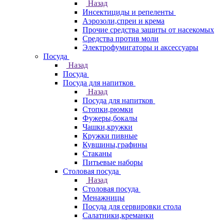
Назад
Инсектициды и репеленты
Аэрозоли,спреи и крема
Прочие средства защиты от насекомых
Средства против моли
Электрофумигаторы и аксессуары
Посуда
Назад
Посуда
Посуда для напитков
Назад
Посуда для напитков
Стопки,рюмки
Фужеры,бокалы
Чашки,кружки
Кружки пивные
Кувшины,графины
Стаканы
Питьевые наборы
Столовая посуда
Назад
Столовая посуда
Менажницы
Посуда для сервировки стола
Салатники,креманки