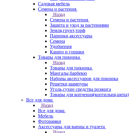
Садовая мебель
Семена и растения
Назад
Семена и растения
Защита и уход за растениями
Земля,грунт,торф
Парники,аксессуары
Семена
Удобрения
Кашпо и горшки
Товары для пикника
Назад
Товары для пикника
Мангалы,барбекю
Наборы аксессуаров для пикника
Решетки,шампуры
Уголь,сухие средства розжига
Товары для копчения(коптильня,щепа)
Все для дома
Назад
Все для дома
Мебель
Фоторамки
Аксессуары для ванны и туалета
Назад