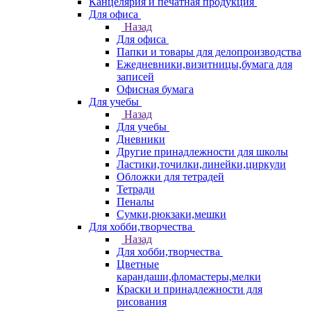
Канцелярия и печатная продукция
Для офиса
Назад
Для офиса
Папки и товары для делопроизводства
Ежедневники,визитницы,бумага для
записей
Офисная бумага
Для учебы
Назад
Для учебы
Дневники
Другие принадлежности для школы
Ластики,точилки,линейки,циркули
Обложки для тетрадей
Тетради
Пеналы
Сумки,рюкзаки,мешки
Для хобби,творчества
Назад
Для хобби,творчества
Цветные
карандаши,фломастеры,мелки
Краски и принадлежности для
рисования