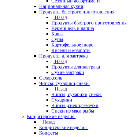
Сезонный ассортимент
Национальная кухня
Продукты быстрого приготовления
Назад
Продукты быстрого приготовления
Вермишель и лапша
Каша
Супы
Картофельное пюре
Кисели и компоты
Продукты для завтрака
Назад
Продукты для завтрака
Сухие завтраки
Сахар,соль
Чипсы, сухарики,снеки
Назад
Чипсы, сухарики,снеки
Сухарики
Чипсы ,снеки,семечки
Снеки из мяса,рыбы
Кондитерские изделия
Назад
Кондитерские изделия
Конфеты