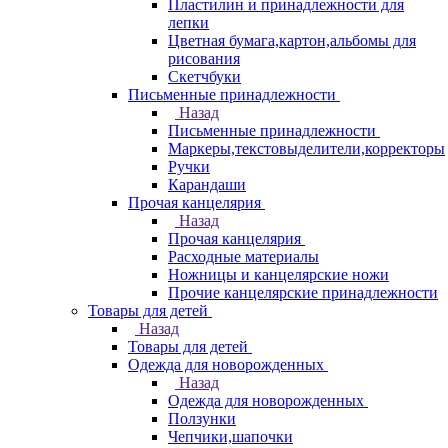
Пластилин и принадлежности для
лепки
Цветная бумага,картон,альбомы для
рисования
Скетчбуки
Письменные принадлежности
Назад
Письменные принадлежности
Маркеры,текстовыделители,корректоры
Ручки
Карандаши
Прочая канцелярия
Назад
Прочая канцелярия
Расходные материалы
Ножницы и канцелярские ножи
Прочие канцелярские принадлежности
Товары для детей
Назад
Товары для детей
Одежда для новорожденных
Назад
Одежда для новорожденных
Ползунки
Чепчики,шапочки