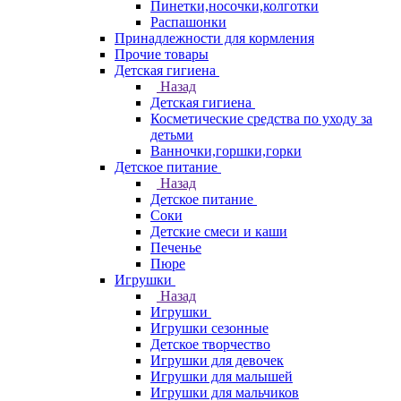
Пинетки,носочки,колготки
Распашонки
Принадлежности для кормления
Прочие товары
Детская гигиена
Назад
Детская гигиена
Косметические средства по уходу за
детьми
Ванночки,горшки,горки
Детское питание
Назад
Детское питание
Соки
Детские смеси и каши
Печенье
Пюре
Игрушки
Назад
Игрушки
Игрушки сезонные
Детское творчество
Игрушки для девочек
Игрушки для малышей
Игрушки для мальчиков