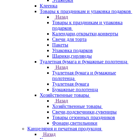
Этажерки
Клеенка
Товары к праздникам и упаковка подарков
Назад
Товары к праздникам и упаковка
подарков
Календари,открытки,конверты
Свечи для торта
Пакеты
Упаковка подарков
Шарики,гирлянды
Туалетная бумага и бумажные полотенца
Назад
Туалетная бумага и бумажные
полотенца
Туалетная бумага
Бумажные полотенца
Хозяйственные товары
Назад
Хозяйственные товары
Свечи,подсвечники,сувениры
Товары сезонных праздников
Фонари,светильники
Канцелярия и печатная продукция
Назад