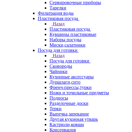
Сервировочные приборы
Тарелки
Фильтрация воды
Пластиковая посуда
Назад
Пластиковая посуда
Кувшины пластиковые
Наборы посуды
Миски,салатники
Посуда для готовки
Назад
Посуда для готовки
Сковороды
Чайники
Кухонные аксессуары
Дуршлаги,сито
Френч-прессы,турки
Ножи и точильные предметы
Подносы
Разделочные доски
Терки
Выпечка,запекание
Другая кухонная утварь
Кастрюли,ковши
Консервация