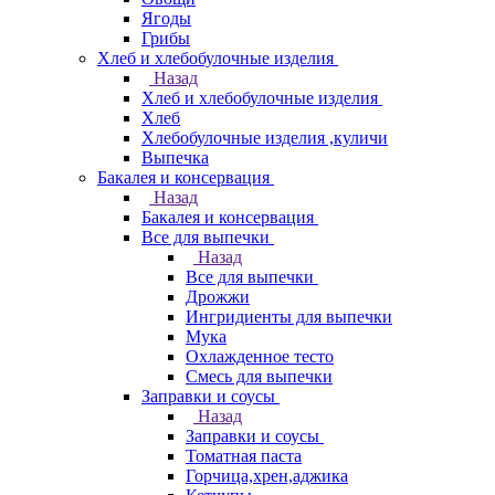
Ягоды
Грибы
Хлеб и хлебобулочные изделия
Назад
Хлеб и хлебобулочные изделия
Хлеб
Хлебобулочные изделия ,куличи
Выпечка
Бакалея и консервация
Назад
Бакалея и консервация
Все для выпечки
Назад
Все для выпечки
Дрожжи
Ингридиенты для выпечки
Мука
Охлажденное тесто
Смесь для выпечки
Заправки и соусы
Назад
Заправки и соусы
Томатная паста
Горчица,хрен,аджика