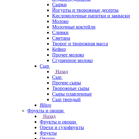
Сырки
Йогурты и творожные десерты
Кисломолочные напитки и закваски
Молоко
Молочные коктейли
Сливки
Сметана
Творог и творожная масса
Кефир
Прочее молоко
Сгущенное молоко
Сыр
Назад
Сыр
Прочие сыры
Творожные сыры
Сыры плавленные
Сыр твердый
Яйцо
Фрукты и овощи
Назад
Фрукты и овощи
Орехи и сухофрукты
Фрукты
Овощи