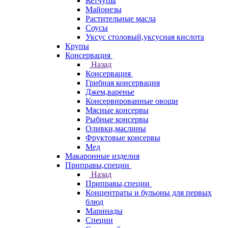
Кетчупы
Майонезы
Растительные масла
Соусы
Уксус столовый,уксусная кислота
Крупы
Консервация
Назад
Консервация
Грибная консервация
Джем,варенье
Консервированные овощи
Мясные консервы
Рыбные консервы
Оливки,маслины
Фруктовые консервы
Мед
Макаронные изделия
Приправы,специи
Назад
Приправы,специи
Концентраты и бульоны для первых
блюд
Маринады
Специи