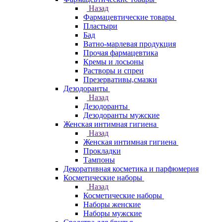
Назад
Фармацевтические товары
Пластыри
Бад
Ватно-марлевая продукция
Прочая фармацевтика
Кремы и лосьоны
Растворы и спреи
Презервативы,смазки
Дезодоранты
Назад
Дезодоранты
Дезодоранты мужские
Женская интимная гигиена
Назад
Женская интимная гигиена
Прокладки
Тампоны
Декоративная косметика и парфюмерия
Косметические наборы
Назад
Косметические наборы
Наборы женские
Наборы мужские