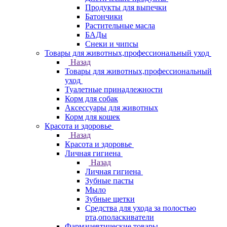
Продукты для выпечки
Батончики
Растительные масла
БАДы
Снеки и чипсы
Товары для животных,профессиональный уход
Назад
Товары для животных,профессиональный
уход
Туалетные принадлежности
Корм для собак
Аксессуары для животных
Корм для кошек
Красота и здоровье
Назад
Красота и здоровье
Личная гигиена
Назад
Личная гигиена
Зубные пасты
Мыло
Зубные щетки
Средства для ухода за полостью
рта,ополаскиватели
Фармацевтические товары