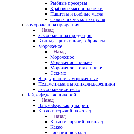
Рыбные пресервы
Крабовое мясо и палочки
Паштеты и рыбные масла
Салаты из моской капусты
Замороженная продукция
Назад
Замороженная продукция
Блины,сырники,полуфабрикаты
Мороженое
Назад
Мороженое
Мороженое в рожке
Мороженое в стаканчике
Эскимо
Ягоды,овощи замороженные
Пельмени,манты,хинкали,варенники
Замороженное тесто
Чай,кофе,какао,цикорий
Назад
Чай,кофе,какао,цикорий
Какао и горячий шоколад
Назад
Какао и горячий шоколад
Какао
Горячий шоколад