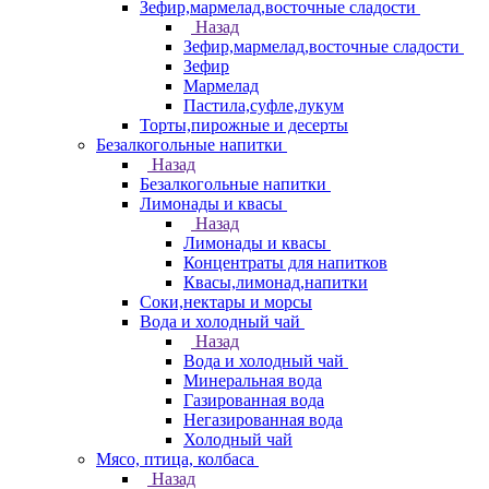
Зефир,мармелад,восточные сладости
Назад
Зефир,мармелад,восточные сладости
Зефир
Мармелад
Пастила,суфле,лукум
Торты,пирожные и десерты
Безалкогольные напитки
Назад
Безалкогольные напитки
Лимонады и квасы
Назад
Лимонады и квасы
Концентраты для напитков
Квасы,лимонад,напитки
Соки,нектары и морсы
Вода и холодный чай
Назад
Вода и холодный чай
Минеральная вода
Газированная вода
Негазированная вода
Холодный чай
Мясо, птица, колбаса
Назад