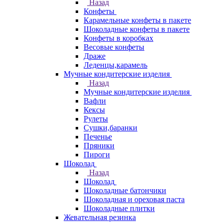
Назад
Конфеты
Карамельные конфеты в пакете
Шоколадные конфеты в пакете
Конфеты в коробках
Весовые конфеты
Драже
Леденцы,карамель
Мучные кондитерские изделия
Назад
Мучные кондитерские изделия
Вафли
Кексы
Рулеты
Сушки,баранки
Печенье
Пряники
Пироги
Шоколад
Назад
Шоколад
Шоколадные батончики
Шоколадная и ореховая паста
Шоколадные плитки
Жевательная резинка