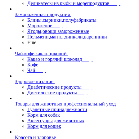
Деликатесы из рыбы и морепродуктов
Замороженная продукция
Блины,сырники,полуфабрикаты
Мороженое
Ягоды,овощи замороженные
Пельмени,манты,хинкали,варенники
Еще
Чай,кофе,какао,цикорий
Какао и горячий шоколад
Кофе
Чай
Здоровое питание
Диабетические продукты
Диетические продукты
Товары для животных,профессиональный уход
Туалетные принадлежности
Корм для собак
Аксессуары для животных
Корм для кошек
Красота и здоровье