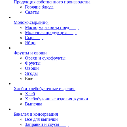
Продукция собственного производства
Горячие блюда
Салаты
Молоко,сыр,яйцо
Масло,маргарин,спред
Молочная продукция
Сыр
Яйцо
Фрукты и овощи
Орехи и сухофрукты
Фрукты
Овощи
Ягоды
Еще
Хлеб и хлебобулочные изделия
Хлеб
Хлебобулочные изделия ,куличи
Выпечка
Бакалея и консервация
Все для выпечки
Заправки и соусы