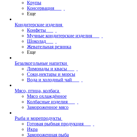
Крупы
Консервация
Еще
Кондитерские изделия
Конфеты
Мучные кондитерские изделия
Шоколад
Жевательная резинка
Еще
Безалкогольные напитки
Лимонады и квасы
Соки,нектары и морсы
Вода и холодный чай
Мясо, птица, колбаса
Мясо охлаждённое
Колбасные изделия
Замороженное мясо
Рыба и морепродукты
Готовая рыбная продукция
Икра
Замороженная рыба