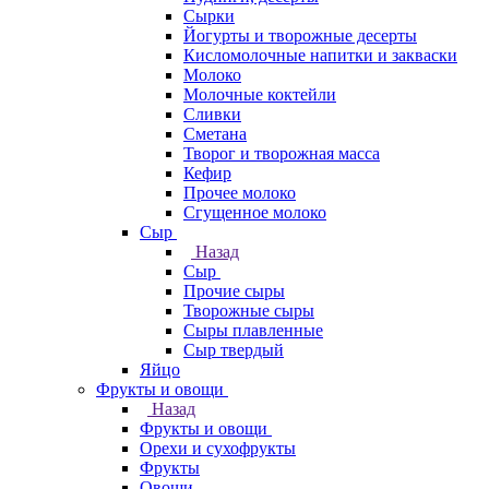
Сырки
Йогурты и творожные десерты
Кисломолочные напитки и закваски
Молоко
Молочные коктейли
Сливки
Сметана
Творог и творожная масса
Кефир
Прочее молоко
Сгущенное молоко
Сыр
Назад
Сыр
Прочие сыры
Творожные сыры
Сыры плавленные
Сыр твердый
Яйцо
Фрукты и овощи
Назад
Фрукты и овощи
Орехи и сухофрукты
Фрукты
Овощи