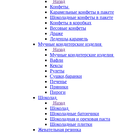
Назад
Конфеты
Карамельные конфеты в пакете
Шоколадные конфеты в пакете
Конфеты в коробках
Весовые конфеты
Драже
Леденцы,карамель
Мучные кондитерские изделия
Назад
Мучные кондитерские изделия
Вафли
Кексы
Рулеты
Сушки,баранки
Печенье
Пряники
Пироги
Шоколад
Назад
Шоколад
Шоколадные батончики
Шоколадная и ореховая паста
Шоколадные плитки
Жевательная резинка