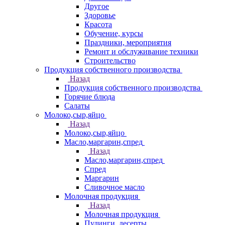
Другое
Здоровье
Красота
Обучение, курсы
Праздники, мероприятия
Ремонт и обслуживание техники
Строительство
Продукция собственного производства
Назад
Продукция собственного производства
Горячие блюда
Салаты
Молоко,сыр,яйцо
Назад
Молоко,сыр,яйцо
Масло,маргарин,спред
Назад
Масло,маргарин,спред
Спред
Маргарин
Сливочное масло
Молочная продукция
Назад
Молочная продукция
Пудинги, десерты