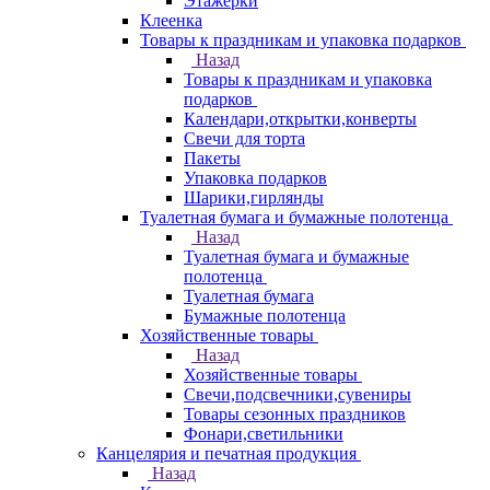
Этажерки
Клеенка
Товары к праздникам и упаковка подарков
Назад
Товары к праздникам и упаковка
подарков
Календари,открытки,конверты
Свечи для торта
Пакеты
Упаковка подарков
Шарики,гирлянды
Туалетная бумага и бумажные полотенца
Назад
Туалетная бумага и бумажные
полотенца
Туалетная бумага
Бумажные полотенца
Хозяйственные товары
Назад
Хозяйственные товары
Свечи,подсвечники,сувениры
Товары сезонных праздников
Фонари,светильники
Канцелярия и печатная продукция
Назад