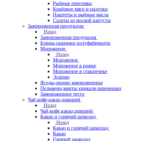
Рыбные пресервы
Крабовое мясо и палочки
Паштеты и рыбные масла
Салаты из моской капусты
Замороженная продукция
Назад
Замороженная продукция
Блины,сырники,полуфабрикаты
Мороженое
Назад
Мороженое
Мороженое в рожке
Мороженое в стаканчике
Эскимо
Ягоды,овощи замороженные
Пельмени,манты,хинкали,варенники
Замороженное тесто
Чай,кофе,какао,цикорий
Назад
Чай,кофе,какао,цикорий
Какао и горячий шоколад
Назад
Какао и горячий шоколад
Какао
Горячий шоколад