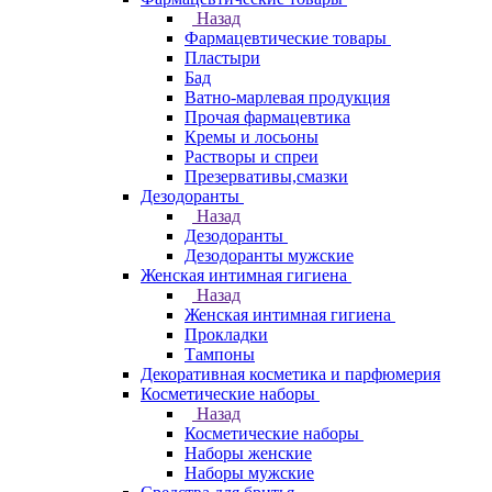
Назад
Фармацевтические товары
Пластыри
Бад
Ватно-марлевая продукция
Прочая фармацевтика
Кремы и лосьоны
Растворы и спреи
Презервативы,смазки
Дезодоранты
Назад
Дезодоранты
Дезодоранты мужские
Женская интимная гигиена
Назад
Женская интимная гигиена
Прокладки
Тампоны
Декоративная косметика и парфюмерия
Косметические наборы
Назад
Косметические наборы
Наборы женские
Наборы мужские