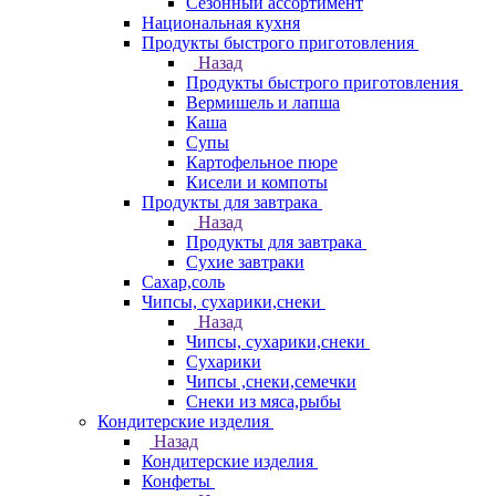
Сезонный ассортимент
Национальная кухня
Продукты быстрого приготовления
Назад
Продукты быстрого приготовления
Вермишель и лапша
Каша
Супы
Картофельное пюре
Кисели и компоты
Продукты для завтрака
Назад
Продукты для завтрака
Сухие завтраки
Сахар,соль
Чипсы, сухарики,снеки
Назад
Чипсы, сухарики,снеки
Сухарики
Чипсы ,снеки,семечки
Снеки из мяса,рыбы
Кондитерские изделия
Назад
Кондитерские изделия
Конфеты