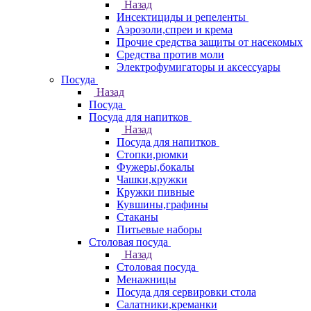
Назад
Инсектициды и репеленты
Аэрозоли,спреи и крема
Прочие средства защиты от насекомых
Средства против моли
Электрофумигаторы и аксессуары
Посуда
Назад
Посуда
Посуда для напитков
Назад
Посуда для напитков
Стопки,рюмки
Фужеры,бокалы
Чашки,кружки
Кружки пивные
Кувшины,графины
Стаканы
Питьевые наборы
Столовая посуда
Назад
Столовая посуда
Менажницы
Посуда для сервировки стола
Салатники,креманки