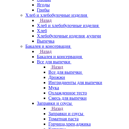
Ягоды
Грибы
Хлеб и хлебобулочные изделия
Назад
Хлеб и хлебобулочные изделия
Хлеб
Хлебобулочные изделия ,куличи
Выпечка
Бакалея и консервация
Назад
Бакалея и консервация
Все для выпечки
Назад
Все для выпечки
Дрожжи
Ингридиенты для выпечки
Мука
Охлажденное тесто
Смесь для выпечки
Заправки и соусы
Назад
Заправки и соусы
Томатная паста
Горчица,хрен,аджика