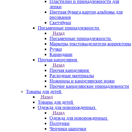
Пластилин и принадлежности для
лепки
Цветная бумага,картон,альбомы для
рисования
Скетчбуки
Письменные принадлежности
Назад
Письменные принадлежности
Маркеры,текстовыделители,корректоры
Ручки
Карандаши
Прочая канцелярия
Назад
Прочая канцелярия
Расходные материалы
Ножницы и канцелярские ножи
Прочие канцелярские принадлежности
Товары для детей
Назад
Товары для детей
Одежда для новорожденных
Назад
Одежда для новорожденных
Ползунки
Чепчики,шапочки