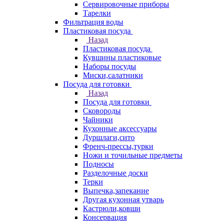
Сервировочные приборы
Тарелки
Фильтрация воды
Пластиковая посуда
Назад
Пластиковая посуда
Кувшины пластиковые
Наборы посуды
Миски,салатники
Посуда для готовки
Назад
Посуда для готовки
Сковороды
Чайники
Кухонные аксессуары
Дуршлаги,сито
Френч-прессы,турки
Ножи и точильные предметы
Подносы
Разделочные доски
Терки
Выпечка,запекание
Другая кухонная утварь
Кастрюли,ковши
Консервация