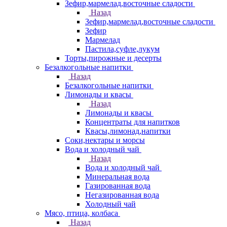
Зефир,мармелад,восточные сладости
Назад
Зефир,мармелад,восточные сладости
Зефир
Мармелад
Пастила,суфле,лукум
Торты,пирожные и десерты
Безалкогольные напитки
Назад
Безалкогольные напитки
Лимонады и квасы
Назад
Лимонады и квасы
Концентраты для напитков
Квасы,лимонад,напитки
Соки,нектары и морсы
Вода и холодный чай
Назад
Вода и холодный чай
Минеральная вода
Газированная вода
Негазированная вода
Холодный чай
Мясо, птица, колбаса
Назад