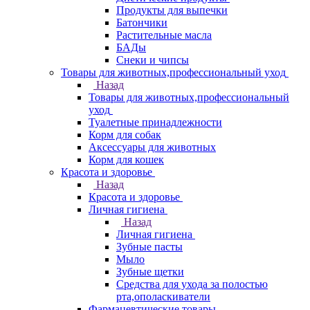
Продукты для выпечки
Батончики
Растительные масла
БАДы
Снеки и чипсы
Товары для животных,профессиональный уход
Назад
Товары для животных,профессиональный
уход
Туалетные принадлежности
Корм для собак
Аксессуары для животных
Корм для кошек
Красота и здоровье
Назад
Красота и здоровье
Личная гигиена
Назад
Личная гигиена
Зубные пасты
Мыло
Зубные щетки
Средства для ухода за полостью
рта,ополаскиватели
Фармацевтические товары