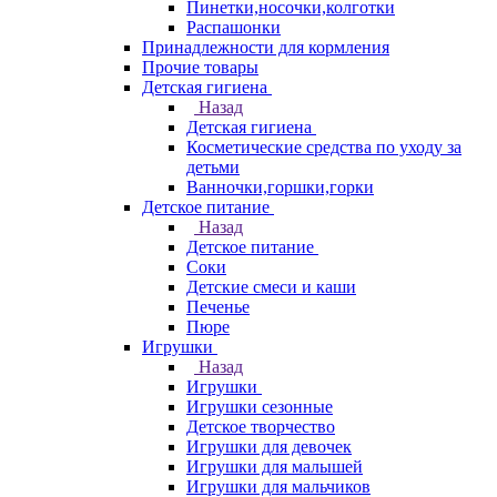
Пинетки,носочки,колготки
Распашонки
Принадлежности для кормления
Прочие товары
Детская гигиена
Назад
Детская гигиена
Косметические средства по уходу за
детьми
Ванночки,горшки,горки
Детское питание
Назад
Детское питание
Соки
Детские смеси и каши
Печенье
Пюре
Игрушки
Назад
Игрушки
Игрушки сезонные
Детское творчество
Игрушки для девочек
Игрушки для малышей
Игрушки для мальчиков