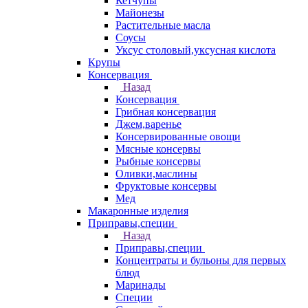
Кетчупы
Майонезы
Растительные масла
Соусы
Уксус столовый,уксусная кислота
Крупы
Консервация
Назад
Консервация
Грибная консервация
Джем,варенье
Консервированные овощи
Мясные консервы
Рыбные консервы
Оливки,маслины
Фруктовые консервы
Мед
Макаронные изделия
Приправы,специи
Назад
Приправы,специи
Концентраты и бульоны для первых
блюд
Маринады
Специи