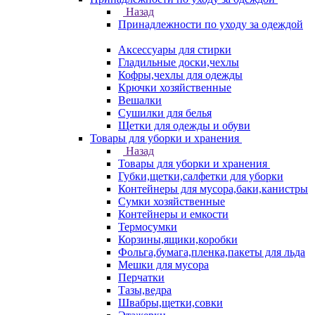
Назад
Принадлежности по уходу за одеждой
Аксессуары для стирки
Гладильные доски,чехлы
Кофры,чехлы для одежды
Крючки хозяйственные
Вешалки
Сушилки для белья
Щетки для одежды и обуви
Товары для уборки и хранения
Назад
Товары для уборки и хранения
Губки,щетки,салфетки для уборки
Контейнеры для мусора,баки,канистры
Сумки хозяйственные
Контейнеры и емкости
Термосумки
Корзины,ящики,коробки
Фольга,бумага,пленка,пакеты для льда
Мешки для мусора
Перчатки
Тазы,ведра
Швабры,щетки,совки