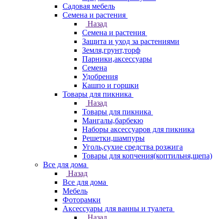
Садовая мебель
Семена и растения
Назад
Семена и растения
Защита и уход за растениями
Земля,грунт,торф
Парники,аксессуары
Семена
Удобрения
Кашпо и горшки
Товары для пикника
Назад
Товары для пикника
Мангалы,барбекю
Наборы аксессуаров для пикника
Решетки,шампуры
Уголь,сухие средства розжига
Товары для копчения(коптильня,щепа)
Все для дома
Назад
Все для дома
Мебель
Фоторамки
Аксессуары для ванны и туалета
Назад