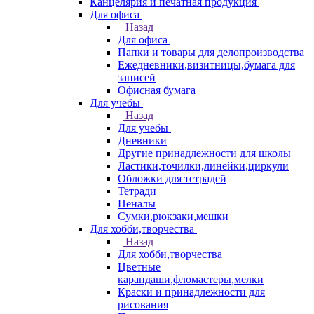
Канцелярия и печатная продукция
Для офиса
Назад
Для офиса
Папки и товары для делопроизводства
Ежедневники,визитницы,бумага для
записей
Офисная бумага
Для учебы
Назад
Для учебы
Дневники
Другие принадлежности для школы
Ластики,точилки,линейки,циркули
Обложки для тетрадей
Тетради
Пеналы
Сумки,рюкзаки,мешки
Для хобби,творчества
Назад
Для хобби,творчества
Цветные
карандаши,фломастеры,мелки
Краски и принадлежности для
рисования