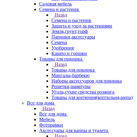
Садовая мебель
Семена и растения
Назад
Семена и растения
Защита и уход за растениями
Земля,грунт,торф
Парники,аксессуары
Семена
Удобрения
Кашпо и горшки
Товары для пикника
Назад
Товары для пикника
Мангалы,барбекю
Наборы аксессуаров для пикника
Решетки,шампуры
Уголь,сухие средства розжига
Товары для копчения(коптильня,щепа)
Все для дома
Назад
Все для дома
Мебель
Фоторамки
Аксессуары для ванны и туалета
Назад