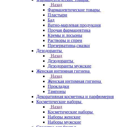
Назад
Фармацевтические товары
Пластыри
Бад
Ватно-марлевая продукция
Прочая фармацевтика
Кремы и лосьоны
Растворы и спреи
Презервативы,смазки
Дезодоранты
Назад
Дезодоранты
Дезодоранты мужские
Женская интимная гигиена
Назад
Женская интимная гигиена
Прокладки
Тампоны
Декоративная косметика и парфюмерия
Косметические наборы
Назад
Косметические наборы
Наборы женские
Наборы мужские