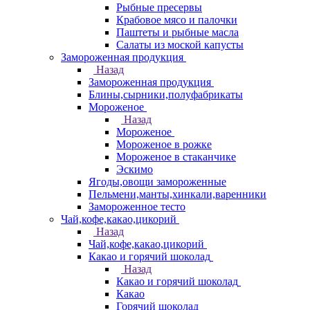
Рыбные пресервы
Крабовое мясо и палочки
Паштеты и рыбные масла
Салаты из моской капусты
Замороженная продукция
Назад
Замороженная продукция
Блины,сырники,полуфабрикаты
Мороженое
Назад
Мороженое
Мороженое в рожке
Мороженое в стаканчике
Эскимо
Ягоды,овощи замороженные
Пельмени,манты,хинкали,варенники
Замороженное тесто
Чай,кофе,какао,цикорий
Назад
Чай,кофе,какао,цикорий
Какао и горячий шоколад
Назад
Какао и горячий шоколад
Какао
Горячий шоколад