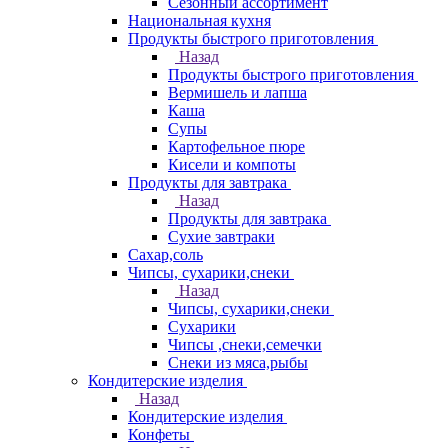
Сезонный ассортимент
Национальная кухня
Продукты быстрого приготовления
Назад
Продукты быстрого приготовления
Вермишель и лапша
Каша
Супы
Картофельное пюре
Кисели и компоты
Продукты для завтрака
Назад
Продукты для завтрака
Сухие завтраки
Сахар,соль
Чипсы, сухарики,снеки
Назад
Чипсы, сухарики,снеки
Сухарики
Чипсы ,снеки,семечки
Снеки из мяса,рыбы
Кондитерские изделия
Назад
Кондитерские изделия
Конфеты