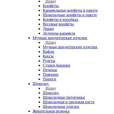
Назад
Конфеты
Карамельные конфеты в пакете
Шоколадные конфеты в пакете
Конфеты в коробках
Весовые конфеты
Драже
Леденцы,карамель
Мучные кондитерские изделия
Назад
Мучные кондитерские изделия
Вафли
Кексы
Рулеты
Сушки,баранки
Печенье
Пряники
Пироги
Шоколад
Назад
Шоколад
Шоколадные батончики
Шоколадная и ореховая паста
Шоколадные плитки
Жевательная резинка