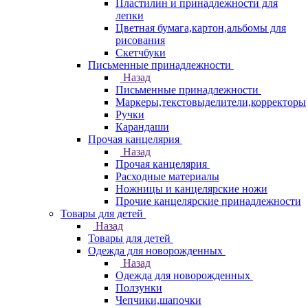
Пластилин и принадлежности для
лепки
Цветная бумага,картон,альбомы для
рисования
Скетчбуки
Письменные принадлежности
Назад
Письменные принадлежности
Маркеры,текстовыделители,корректоры
Ручки
Карандаши
Прочая канцелярия
Назад
Прочая канцелярия
Расходные материалы
Ножницы и канцелярские ножи
Прочие канцелярские принадлежности
Товары для детей
Назад
Товары для детей
Одежда для новорожденных
Назад
Одежда для новорожденных
Ползунки
Чепчики,шапочки