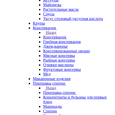
Кетчупы
Майонезы
Растительные масла
Соусы
Уксус столовый,уксусная кислота
Крупы
Консервация
Назад
Консервация
Грибная консервация
Джем,варенье
Консервированные овощи
Мясные консервы
Рыбные консервы
Оливки,маслины
Фруктовые консервы
Мед
Макаронные изделия
Приправы,специи
Назад
Приправы,специи
Концентраты и бульоны для первых
блюд
Маринады
Специи