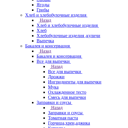
Ягоды
Грибы
Хлеб и хлебобулочные изделия
Назад
Хлеб и хлебобулочные изделия
Хлеб
Хлебобулочные изделия ,куличи
Выпечка
Бакалея и консервация
Назад
Бакалея и консервация
Все для выпечки
Назад
Все для выпечки
Дрожжи
Ингридиенты для выпечки
Мука
Охлажденное тесто
Смесь для выпечки
Заправки и соусы
Назад
Заправки и соусы
Томатная паста
Горчица,хрен,аджика