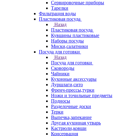
Сервировочные приборы
Тарелки
Фильтрация воды
Пластиковая посуда
Назад
Пластиковая посуда
Кувшины пластиковые
Наборы посуды
Миски,салатники
Посуда для готовки
Назад
Посуда для готовки
Сковороды
Чайники
Кухонные аксессуары
Дуршлаги,сито
Френч-прессы,турки
Ножи и точильные предметы
Подносы
Разделочные доски
Терки
Выпечка,запекание
Другая кухонная утварь
Кастрюли,ковши
Консервация