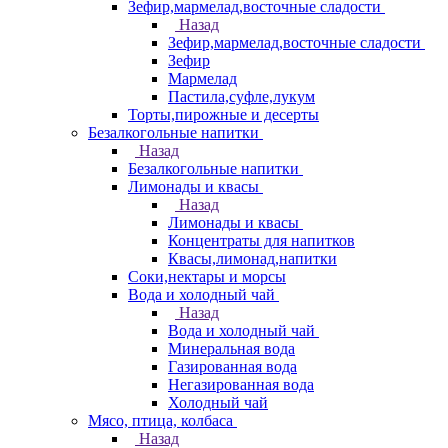
Зефир,мармелад,восточные сладости
Назад
Зефир,мармелад,восточные сладости
Зефир
Мармелад
Пастила,суфле,лукум
Торты,пирожные и десерты
Безалкогольные напитки
Назад
Безалкогольные напитки
Лимонады и квасы
Назад
Лимонады и квасы
Концентраты для напитков
Квасы,лимонад,напитки
Соки,нектары и морсы
Вода и холодный чай
Назад
Вода и холодный чай
Минеральная вода
Газированная вода
Негазированная вода
Холодный чай
Мясо, птица, колбаса
Назад