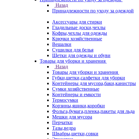
Назад
Принадлежности по уходу за одеждой
Аксессуары для стирки
Гладильные доски,чехлы
Кофры,чехлы для одежды
Крючки хозяйственные
Вешалки
Сушилки для белья
Щетки для одежды и обуви
Товары для уборки и хранения
Назад
Товары для уборки и хранения
Губки,щетки,салфетки для уборки
Контейнеры для мусора,баки,канистры
Сумки хозяйственные
Контейнеры и емкости
Термосумки
Корзины,ящики,коробки
Фольга,бумага,пленка,пакеты для льда
Мешки для мусора
Перчатки
Тазы,ведра
Швабры,щетки,совки