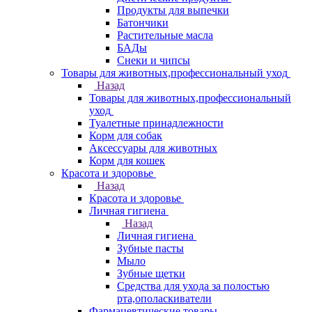
Продукты для выпечки
Батончики
Растительные масла
БАДы
Снеки и чипсы
Товары для животных,профессиональный уход
Назад
Товары для животных,профессиональный
уход
Туалетные принадлежности
Корм для собак
Аксессуары для животных
Корм для кошек
Красота и здоровье
Назад
Красота и здоровье
Личная гигиена
Назад
Личная гигиена
Зубные пасты
Мыло
Зубные щетки
Средства для ухода за полостью
рта,ополаскиватели
Фармацевтические товары