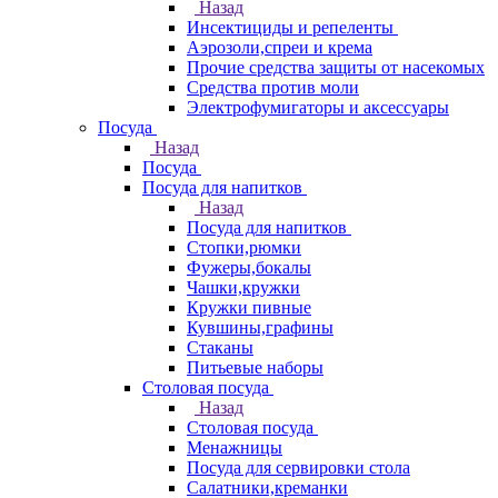
Назад
Инсектициды и репеленты
Аэрозоли,спреи и крема
Прочие средства защиты от насекомых
Средства против моли
Электрофумигаторы и аксессуары
Посуда
Назад
Посуда
Посуда для напитков
Назад
Посуда для напитков
Стопки,рюмки
Фужеры,бокалы
Чашки,кружки
Кружки пивные
Кувшины,графины
Стаканы
Питьевые наборы
Столовая посуда
Назад
Столовая посуда
Менажницы
Посуда для сервировки стола
Салатники,креманки