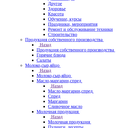
Другое
Здоровье
Красота
Обучение, курсы
Праздники, мероприятия
Ремонт и обслуживание техники
Строительство
Продукция собственного производства
Назад
Продукция собственного производства
Горячие блюда
Салаты
Молоко,сыр,яйцо
Назад
Молоко,сыр,яйцо
Масло,маргарин,спред
Назад
Масло,маргарин,спред
Спред
Маргарин
Сливочное масло
Молочная продукция
Назад
Молочная продукция
Пудинги, десерты