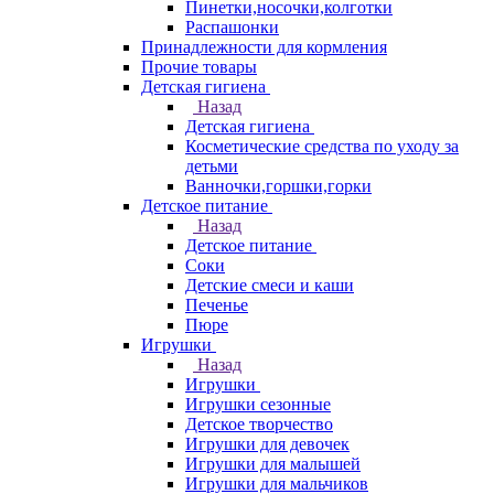
Пинетки,носочки,колготки
Распашонки
Принадлежности для кормления
Прочие товары
Детская гигиена
Назад
Детская гигиена
Косметические средства по уходу за
детьми
Ванночки,горшки,горки
Детское питание
Назад
Детское питание
Соки
Детские смеси и каши
Печенье
Пюре
Игрушки
Назад
Игрушки
Игрушки сезонные
Детское творчество
Игрушки для девочек
Игрушки для малышей
Игрушки для мальчиков