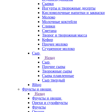
Сырки
Йогурты и творожные десерты
Кисломолочные напитки и закваски
Молоко
Молочные коктейли
Сливки
Сметана
Творог и творожная масса
Кефир
Прочее молоко
Сгущенное молоко
Сыр
Назад
Сыр
Прочие сыры
Творожные сыры
Сыры плавленные
Сыр твердый
Яйцо
Фрукты и овощи
Назад
Фрукты и овощи
Орехи и сухофрукты
Фрукты
Овощи