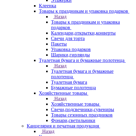
Этажерки
Клеенка
Товары к праздникам и упаковка подарков
Назад
Товары к праздникам и упаковка
подарков
Календари,открытки,конверты
Свечи для торта
Пакеты
Упаковка подарков
Шарики,гирлянды
Туалетная бумага и бумажные полотенца
Назад
Туалетная бумага и бумажные
полотенца
Туалетная бумага
Бумажные полотенца
Хозяйственные товары
Назад
Хозяйственные товары
Свечи,подсвечники,сувениры
Товары сезонных праздников
Фонари,светильники
Канцелярия и печатная продукция
Назад