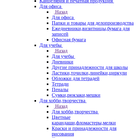
Канцелярия и печатная продукция
Для офиса
Назад
Для офиса
Папки и товары для делопроизводства
Ежедневники,визитницы,бумага для
записей
Офисная бумага
Для учебы
Назад
Для учебы
Дневники
Другие принадлежности для школы
Ластики,точилки,линейки,циркули
Обложки для тетрадей
Тетради
Пеналы
Сумки,рюкзаки,мешки
Для хобби,творчества
Назад
Для хобби,творчества
Цветные
карандаши,фломастеры,мелки
Краски и принадлежности для
рисования