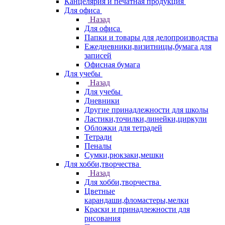
Канцелярия и печатная продукция
Для офиса
Назад
Для офиса
Папки и товары для делопроизводства
Ежедневники,визитницы,бумага для
записей
Офисная бумага
Для учебы
Назад
Для учебы
Дневники
Другие принадлежности для школы
Ластики,точилки,линейки,циркули
Обложки для тетрадей
Тетради
Пеналы
Сумки,рюкзаки,мешки
Для хобби,творчества
Назад
Для хобби,творчества
Цветные
карандаши,фломастеры,мелки
Краски и принадлежности для
рисования