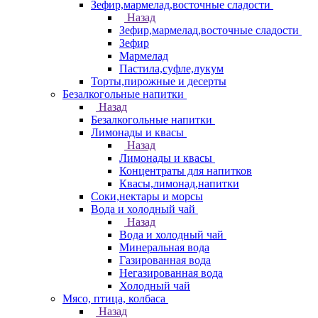
Зефир,мармелад,восточные сладости
Назад
Зефир,мармелад,восточные сладости
Зефир
Мармелад
Пастила,суфле,лукум
Торты,пирожные и десерты
Безалкогольные напитки
Назад
Безалкогольные напитки
Лимонады и квасы
Назад
Лимонады и квасы
Концентраты для напитков
Квасы,лимонад,напитки
Соки,нектары и морсы
Вода и холодный чай
Назад
Вода и холодный чай
Минеральная вода
Газированная вода
Негазированная вода
Холодный чай
Мясо, птица, колбаса
Назад