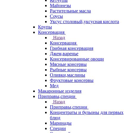
Кетчупы
Майонезы
Растительные масла
Соусы
Уксус столовый,уксусная кислота
Крупы
Консервация
Назад
Консервация
Грибная консервация
Джем,варенье
Консервированные овощи
Мясные консервы
Рыбные консервы
Оливки,маслины
Фруктовые консервы
Мед
Макаронные изделия
Приправы,специи
Назад
Приправы,специи
Концентраты и бульоны для первых
блюд
Маринады
Специи