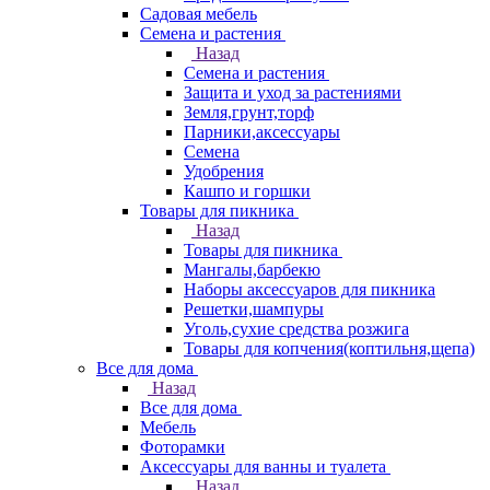
Садовая мебель
Семена и растения
Назад
Семена и растения
Защита и уход за растениями
Земля,грунт,торф
Парники,аксессуары
Семена
Удобрения
Кашпо и горшки
Товары для пикника
Назад
Товары для пикника
Мангалы,барбекю
Наборы аксессуаров для пикника
Решетки,шампуры
Уголь,сухие средства розжига
Товары для копчения(коптильня,щепа)
Все для дома
Назад
Все для дома
Мебель
Фоторамки
Аксессуары для ванны и туалета
Назад