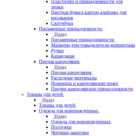
Пластилин и принадлежности для
лепки
Цветная бумага,картон,альбомы для
рисования
Скетчбуки
Письменные принадлежности
Назад
Письменные принадлежности
Маркеры,текстовыделители,корректоры
Ручки
Карандаши
Прочая канцелярия
Назад
Прочая канцелярия
Расходные материалы
Ножницы и канцелярские ножи
Прочие канцелярские принадлежности
Товары для детей
Назад
Товары для детей
Одежда для новорожденных
Назад
Одежда для новорожденных
Ползунки
Чепчики,шапочки