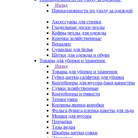
Назад
Принадлежности по уходу за одеждой
Аксессуары для стирки
Гладильные доски,чехлы
Кофры,чехлы для одежды
Крючки хозяйственные
Вешалки
Сушилки для белья
Щетки для одежды и обуви
Товары для уборки и хранения
Назад
Товары для уборки и хранения
Губки,щетки,салфетки для уборки
Контейнеры для мусора,баки,канистры
Сумки хозяйственные
Контейнеры и емкости
Термосумки
Корзины,ящики,коробки
Фольга,бумага,пленка,пакеты для льда
Мешки для мусора
Перчатки
Тазы,ведра
Швабры,щетки,совки