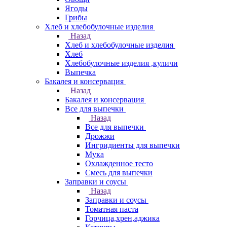
Ягоды
Грибы
Хлеб и хлебобулочные изделия
Назад
Хлеб и хлебобулочные изделия
Хлеб
Хлебобулочные изделия ,куличи
Выпечка
Бакалея и консервация
Назад
Бакалея и консервация
Все для выпечки
Назад
Все для выпечки
Дрожжи
Ингридиенты для выпечки
Мука
Охлажденное тесто
Смесь для выпечки
Заправки и соусы
Назад
Заправки и соусы
Томатная паста
Горчица,хрен,аджика