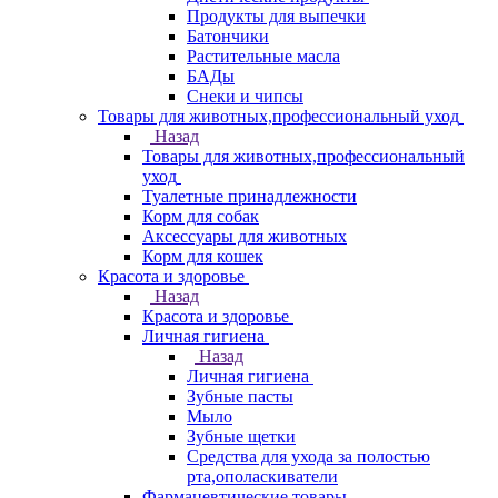
Продукты для выпечки
Батончики
Растительные масла
БАДы
Снеки и чипсы
Товары для животных,профессиональный уход
Назад
Товары для животных,профессиональный
уход
Туалетные принадлежности
Корм для собак
Аксессуары для животных
Корм для кошек
Красота и здоровье
Назад
Красота и здоровье
Личная гигиена
Назад
Личная гигиена
Зубные пасты
Мыло
Зубные щетки
Средства для ухода за полостью
рта,ополаскиватели
Фармацевтические товары