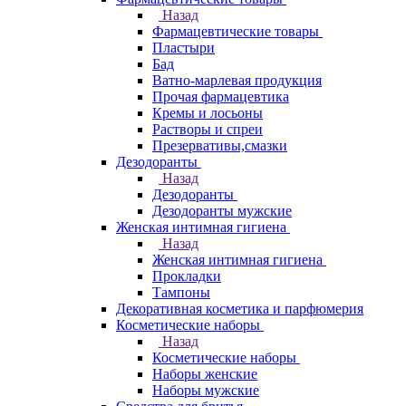
Назад
Фармацевтические товары
Пластыри
Бад
Ватно-марлевая продукция
Прочая фармацевтика
Кремы и лосьоны
Растворы и спреи
Презервативы,смазки
Дезодоранты
Назад
Дезодоранты
Дезодоранты мужские
Женская интимная гигиена
Назад
Женская интимная гигиена
Прокладки
Тампоны
Декоративная косметика и парфюмерия
Косметические наборы
Назад
Косметические наборы
Наборы женские
Наборы мужские