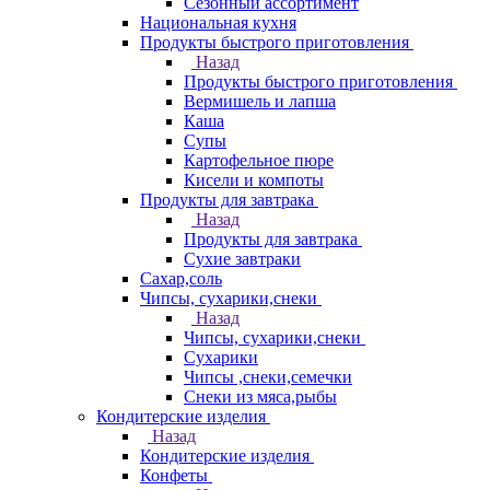
Сезонный ассортимент
Национальная кухня
Продукты быстрого приготовления
Назад
Продукты быстрого приготовления
Вермишель и лапша
Каша
Супы
Картофельное пюре
Кисели и компоты
Продукты для завтрака
Назад
Продукты для завтрака
Сухие завтраки
Сахар,соль
Чипсы, сухарики,снеки
Назад
Чипсы, сухарики,снеки
Сухарики
Чипсы ,снеки,семечки
Снеки из мяса,рыбы
Кондитерские изделия
Назад
Кондитерские изделия
Конфеты