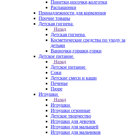
Пинетки,носочки,колготки
Распашонки
Принадлежности для кормления
Прочие товары
Детская гигиена
Назад
Детская гигиена
Косметические средства по уходу за
детьми
Ванночки,горшки,горки
Детское питание
Назад
Детское питание
Соки
Детские смеси и каши
Печенье
Пюре
Игрушки
Назад
Игрушки
Игрушки сезонные
Детское творчество
Игрушки для девочек
Игрушки для малышей
Игрушки для мальчиков