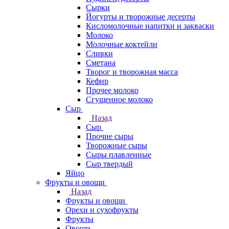
Сырки
Йогурты и творожные десерты
Кисломолочные напитки и закваски
Молоко
Молочные коктейли
Сливки
Сметана
Творог и творожная масса
Кефир
Прочее молоко
Сгущенное молоко
Сыр
Назад
Сыр
Прочие сыры
Творожные сыры
Сыры плавленные
Сыр твердый
Яйцо
Фрукты и овощи
Назад
Фрукты и овощи
Орехи и сухофрукты
Фрукты
Овощи