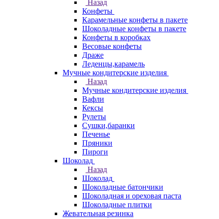
Назад
Конфеты
Карамельные конфеты в пакете
Шоколадные конфеты в пакете
Конфеты в коробках
Весовые конфеты
Драже
Леденцы,карамель
Мучные кондитерские изделия
Назад
Мучные кондитерские изделия
Вафли
Кексы
Рулеты
Сушки,баранки
Печенье
Пряники
Пироги
Шоколад
Назад
Шоколад
Шоколадные батончики
Шоколадная и ореховая паста
Шоколадные плитки
Жевательная резинка