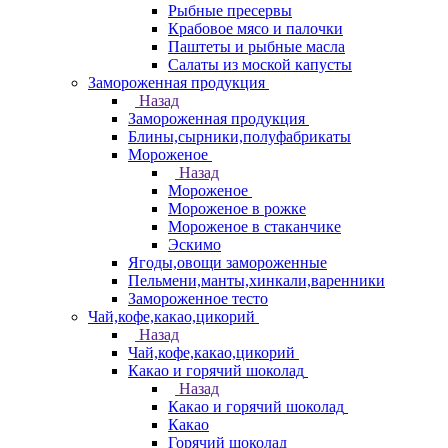
Рыбные пресервы
Крабовое мясо и палочки
Паштеты и рыбные масла
Салаты из моской капусты
Замороженная продукция
Назад
Замороженная продукция
Блины,сырники,полуфабрикаты
Мороженое
Назад
Мороженое
Мороженое в рожке
Мороженое в стаканчике
Эскимо
Ягоды,овощи замороженные
Пельмени,манты,хинкали,варенники
Замороженное тесто
Чай,кофе,какао,цикорий
Назад
Чай,кофе,какао,цикорий
Какао и горячий шоколад
Назад
Какао и горячий шоколад
Какао
Горячий шоколад