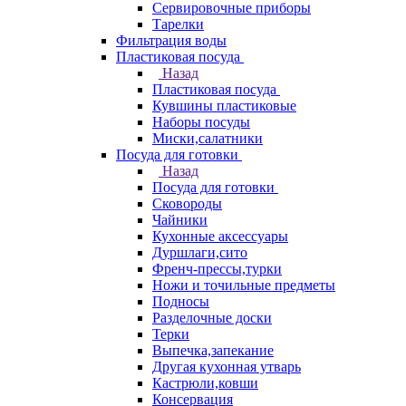
Сервировочные приборы
Тарелки
Фильтрация воды
Пластиковая посуда
Назад
Пластиковая посуда
Кувшины пластиковые
Наборы посуды
Миски,салатники
Посуда для готовки
Назад
Посуда для готовки
Сковороды
Чайники
Кухонные аксессуары
Дуршлаги,сито
Френч-прессы,турки
Ножи и точильные предметы
Подносы
Разделочные доски
Терки
Выпечка,запекание
Другая кухонная утварь
Кастрюли,ковши
Консервация