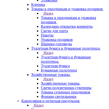
Этажерки
Клеенка
Товары к праздникам и упаковка подарков
Назад
Товары к праздникам и упаковка
подарков
Календари,открытки,конверты
Свечи для торта
Пакеты
Упаковка подарков
Шарики,гирлянды
Туалетная бумага и бумажные полотенца
Назад
Туалетная бумага и бумажные
полотенца
Туалетная бумага
Бумажные полотенца
Хозяйственные товары
Назад
Хозяйственные товары
Свечи,подсвечники,сувениры
Товары сезонных праздников
Фонари,светильники
Канцелярия и печатная продукция
Назад