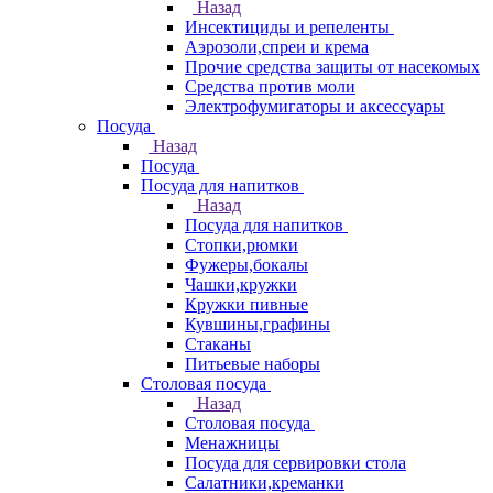
Назад
Инсектициды и репеленты
Аэрозоли,спреи и крема
Прочие средства защиты от насекомых
Средства против моли
Электрофумигаторы и аксессуары
Посуда
Назад
Посуда
Посуда для напитков
Назад
Посуда для напитков
Стопки,рюмки
Фужеры,бокалы
Чашки,кружки
Кружки пивные
Кувшины,графины
Стаканы
Питьевые наборы
Столовая посуда
Назад
Столовая посуда
Менажницы
Посуда для сервировки стола
Салатники,креманки