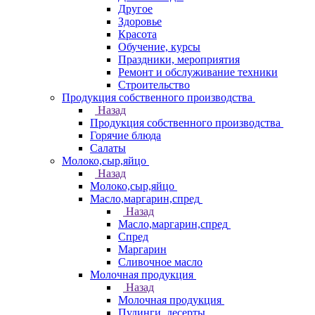
Другое
Здоровье
Красота
Обучение, курсы
Праздники, мероприятия
Ремонт и обслуживание техники
Строительство
Продукция собственного производства
Назад
Продукция собственного производства
Горячие блюда
Салаты
Молоко,сыр,яйцо
Назад
Молоко,сыр,яйцо
Масло,маргарин,спред
Назад
Масло,маргарин,спред
Спред
Маргарин
Сливочное масло
Молочная продукция
Назад
Молочная продукция
Пудинги, десерты