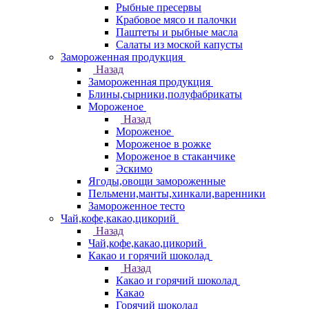
Рыбные пресервы
Крабовое мясо и палочки
Паштеты и рыбные масла
Салаты из моской капусты
Замороженная продукция
Назад
Замороженная продукция
Блины,сырники,полуфабрикаты
Мороженое
Назад
Мороженое
Мороженое в рожке
Мороженое в стаканчике
Эскимо
Ягоды,овощи замороженные
Пельмени,манты,хинкали,варенники
Замороженное тесто
Чай,кофе,какао,цикорий
Назад
Чай,кофе,какао,цикорий
Какао и горячий шоколад
Назад
Какао и горячий шоколад
Какао
Горячий шоколад