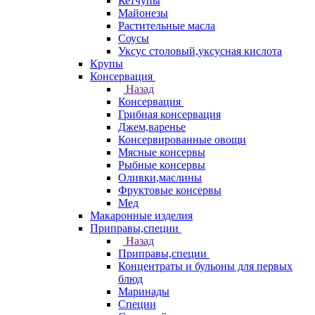
Кетчупы
Майонезы
Растительные масла
Соусы
Уксус столовый,уксусная кислота
Крупы
Консервация
Назад
Консервация
Грибная консервация
Джем,варенье
Консервированные овощи
Мясные консервы
Рыбные консервы
Оливки,маслины
Фруктовые консервы
Мед
Макаронные изделия
Приправы,специи
Назад
Приправы,специи
Концентраты и бульоны для первых
блюд
Маринады
Специи