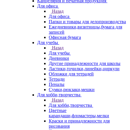
Канцелярия и печатная продукция
Для офиса
Назад
Для офиса
Папки и товары для делопроизводства
Ежедневники,визитницы,бумага для
записей
Офисная бумага
Для учебы
Назад
Для учебы
Дневники
Другие принадлежности для школы
Ластики,точилки,линейки,циркули
Обложки для тетрадей
Тетради
Пеналы
Сумки,рюкзаки,мешки
Для хобби,творчества
Назад
Для хобби,творчества
Цветные
карандаши,фломастеры,мелки
Краски и принадлежности для
рисования