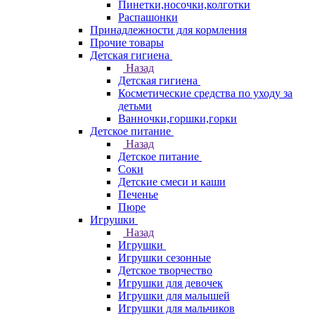
Пинетки,носочки,колготки
Распашонки
Принадлежности для кормления
Прочие товары
Детская гигиена
Назад
Детская гигиена
Косметические средства по уходу за
детьми
Ванночки,горшки,горки
Детское питание
Назад
Детское питание
Соки
Детские смеси и каши
Печенье
Пюре
Игрушки
Назад
Игрушки
Игрушки сезонные
Детское творчество
Игрушки для девочек
Игрушки для малышей
Игрушки для мальчиков