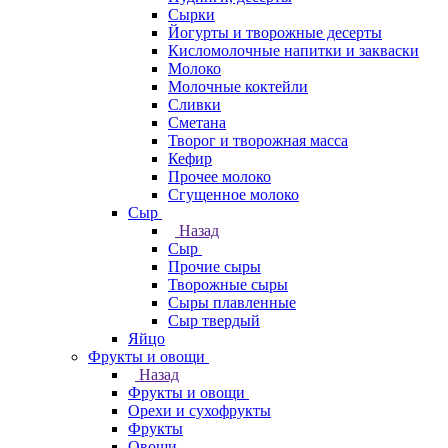
Сырки
Йогурты и творожные десерты
Кисломолочные напитки и закваски
Молоко
Молочные коктейли
Сливки
Сметана
Творог и творожная масса
Кефир
Прочее молоко
Сгущенное молоко
Сыр
Назад
Сыр
Прочие сыры
Творожные сыры
Сыры плавленные
Сыр твердый
Яйцо
Фрукты и овощи
Назад
Фрукты и овощи
Орехи и сухофрукты
Фрукты
Овощи