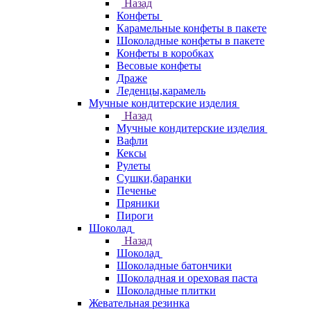
Назад
Конфеты
Карамельные конфеты в пакете
Шоколадные конфеты в пакете
Конфеты в коробках
Весовые конфеты
Драже
Леденцы,карамель
Мучные кондитерские изделия
Назад
Мучные кондитерские изделия
Вафли
Кексы
Рулеты
Сушки,баранки
Печенье
Пряники
Пироги
Шоколад
Назад
Шоколад
Шоколадные батончики
Шоколадная и ореховая паста
Шоколадные плитки
Жевательная резинка