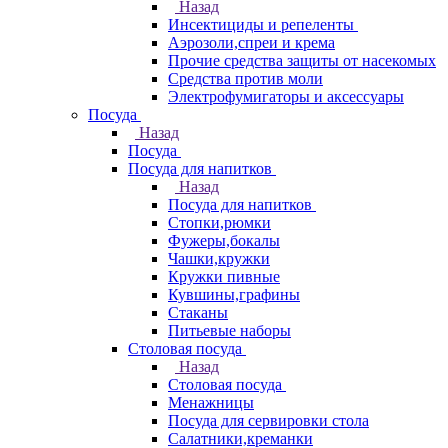
Назад
Инсектициды и репеленты
Аэрозоли,спреи и крема
Прочие средства защиты от насекомых
Средства против моли
Электрофумигаторы и аксессуары
Посуда
Назад
Посуда
Посуда для напитков
Назад
Посуда для напитков
Стопки,рюмки
Фужеры,бокалы
Чашки,кружки
Кружки пивные
Кувшины,графины
Стаканы
Питьевые наборы
Столовая посуда
Назад
Столовая посуда
Менажницы
Посуда для сервировки стола
Салатники,креманки