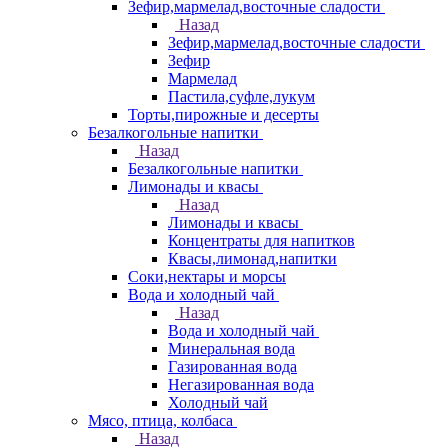
Зефир,мармелад,восточные сладости
Назад
Зефир,мармелад,восточные сладости
Зефир
Мармелад
Пастила,суфле,лукум
Торты,пирожные и десерты
Безалкогольные напитки
Назад
Безалкогольные напитки
Лимонады и квасы
Назад
Лимонады и квасы
Концентраты для напитков
Квасы,лимонад,напитки
Соки,нектары и морсы
Вода и холодный чай
Назад
Вода и холодный чай
Минеральная вода
Газированная вода
Негазированная вода
Холодный чай
Мясо, птица, колбаса
Назад