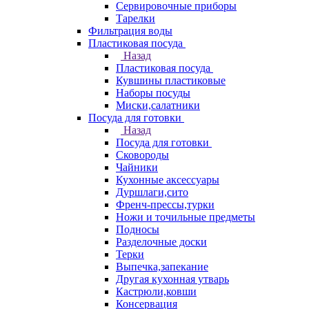
Сервировочные приборы
Тарелки
Фильтрация воды
Пластиковая посуда
Назад
Пластиковая посуда
Кувшины пластиковые
Наборы посуды
Миски,салатники
Посуда для готовки
Назад
Посуда для готовки
Сковороды
Чайники
Кухонные аксессуары
Дуршлаги,сито
Френч-прессы,турки
Ножи и точильные предметы
Подносы
Разделочные доски
Терки
Выпечка,запекание
Другая кухонная утварь
Кастрюли,ковши
Консервация