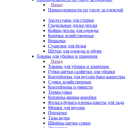
Назад
Принадлежности по уходу за одеждой
Аксессуары для стирки
Гладильные доски,чехлы
Кофры,чехлы для одежды
Крючки хозяйственные
Вешалки
Сушилки для белья
Щетки для одежды и обуви
Товары для уборки и хранения
Назад
Товары для уборки и хранения
Губки,щетки,салфетки для уборки
Контейнеры для мусора,баки,канистры
Сумки хозяйственные
Контейнеры и емкости
Термосумки
Корзины,ящики,коробки
Фольга,бумага,пленка,пакеты для льда
Мешки для мусора
Перчатки
Тазы,ведра
Швабры,щетки,совки