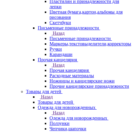
Пластилин и принадлежности для
лепки
Цветная бумага,картон,альбомы для
рисования
Скетчбуки
Письменные принадлежности
Назад
Письменные принадлежности
Маркеры,текстовыделители,корректоры
Ручки
Карандаши
Прочая канцелярия
Назад
Прочая канцелярия
Расходные материалы
Ножницы и канцелярские ножи
Прочие канцелярские принадлежности
Товары для детей
Назад
Товары для детей
Одежда для новорожденных
Назад
Одежда для новорожденных
Ползунки
Чепчики,шапочки