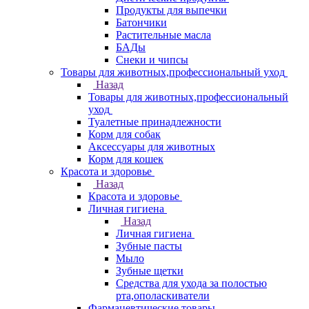
Продукты для выпечки
Батончики
Растительные масла
БАДы
Снеки и чипсы
Товары для животных,профессиональный уход
Назад
Товары для животных,профессиональный
уход
Туалетные принадлежности
Корм для собак
Аксессуары для животных
Корм для кошек
Красота и здоровье
Назад
Красота и здоровье
Личная гигиена
Назад
Личная гигиена
Зубные пасты
Мыло
Зубные щетки
Средства для ухода за полостью
рта,ополаскиватели
Фармацевтические товары