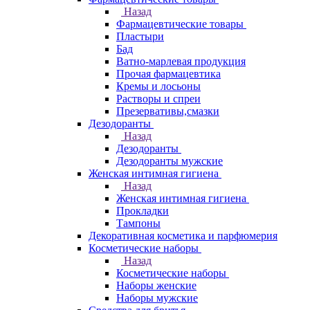
Назад
Фармацевтические товары
Пластыри
Бад
Ватно-марлевая продукция
Прочая фармацевтика
Кремы и лосьоны
Растворы и спреи
Презервативы,смазки
Дезодоранты
Назад
Дезодоранты
Дезодоранты мужские
Женская интимная гигиена
Назад
Женская интимная гигиена
Прокладки
Тампоны
Декоративная косметика и парфюмерия
Косметические наборы
Назад
Косметические наборы
Наборы женские
Наборы мужские