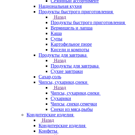
Сезонный ассортимент
Национальная кухня
Продукты быстрого приготовления
Назад
Продукты быстрого приготовления
Вермишель и лапша
Каша
Супы
Картофельное пюре
Кисели и компоты
Продукты для завтрака
Назад
Продукты для завтрака
Сухие завтраки
Сахар,соль
Чипсы, сухарики,снеки
Назад
Чипсы, сухарики,снеки
Сухарики
Чипсы ,снеки,семечки
Снеки из мяса,рыбы
Кондитерские изделия
Назад
Кондитерские изделия
Конфеты