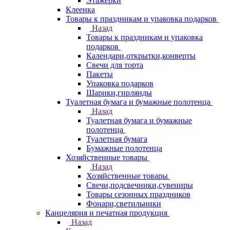
Этажерки
Клеенка
Товары к праздникам и упаковка подарков
Назад
Товары к праздникам и упаковка
подарков
Календари,открытки,конверты
Свечи для торта
Пакеты
Упаковка подарков
Шарики,гирлянды
Туалетная бумага и бумажные полотенца
Назад
Туалетная бумага и бумажные
полотенца
Туалетная бумага
Бумажные полотенца
Хозяйственные товары
Назад
Хозяйственные товары
Свечи,подсвечники,сувениры
Товары сезонных праздников
Фонари,светильники
Канцелярия и печатная продукция
Назад