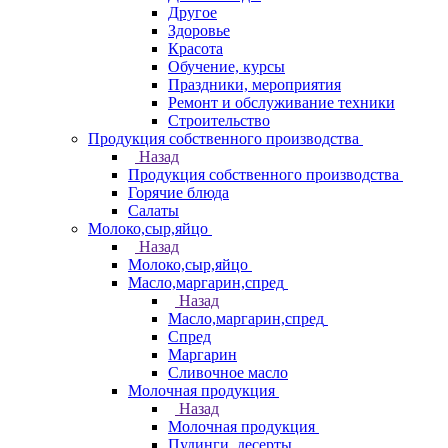
Другое
Здоровье
Красота
Обучение, курсы
Праздники, мероприятия
Ремонт и обслуживание техники
Строительство
Продукция собственного производства
Назад
Продукция собственного производства
Горячие блюда
Салаты
Молоко,сыр,яйцо
Назад
Молоко,сыр,яйцо
Масло,маргарин,спред
Назад
Масло,маргарин,спред
Спред
Маргарин
Сливочное масло
Молочная продукция
Назад
Молочная продукция
Пудинги, десерты