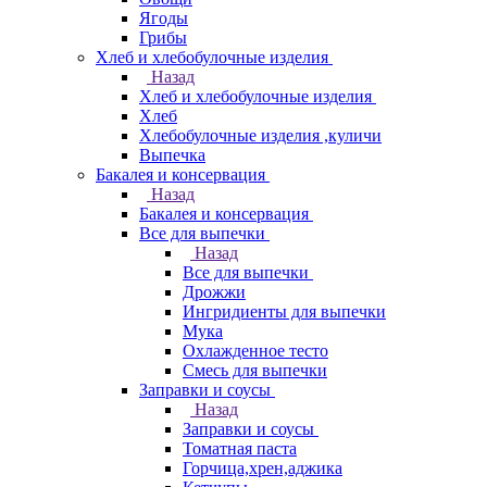
Ягоды
Грибы
Хлеб и хлебобулочные изделия
Назад
Хлеб и хлебобулочные изделия
Хлеб
Хлебобулочные изделия ,куличи
Выпечка
Бакалея и консервация
Назад
Бакалея и консервация
Все для выпечки
Назад
Все для выпечки
Дрожжи
Ингридиенты для выпечки
Мука
Охлажденное тесто
Смесь для выпечки
Заправки и соусы
Назад
Заправки и соусы
Томатная паста
Горчица,хрен,аджика