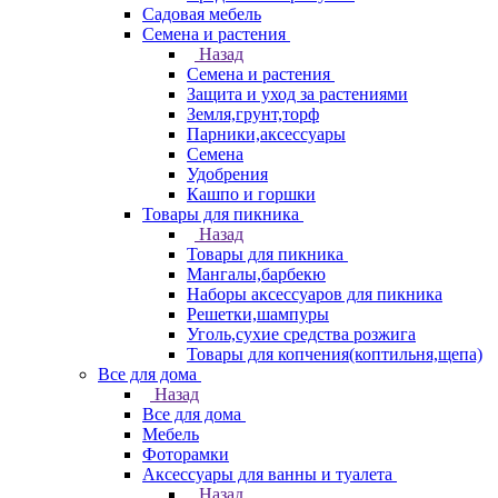
Садовая мебель
Семена и растения
Назад
Семена и растения
Защита и уход за растениями
Земля,грунт,торф
Парники,аксессуары
Семена
Удобрения
Кашпо и горшки
Товары для пикника
Назад
Товары для пикника
Мангалы,барбекю
Наборы аксессуаров для пикника
Решетки,шампуры
Уголь,сухие средства розжига
Товары для копчения(коптильня,щепа)
Все для дома
Назад
Все для дома
Мебель
Фоторамки
Аксессуары для ванны и туалета
Назад