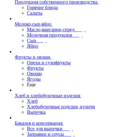
Продукция собственного производства
Горячие блюда
Салаты
Молоко,сыр,яйцо
Масло,маргарин,спред
Молочная продукция
Сыр
Яйцо
Фрукты и овощи
Орехи и сухофрукты
Фрукты
Овощи
Ягоды
Еще
Хлеб и хлебобулочные изделия
Хлеб
Хлебобулочные изделия ,куличи
Выпечка
Бакалея и консервация
Все для выпечки
Заправки и соусы