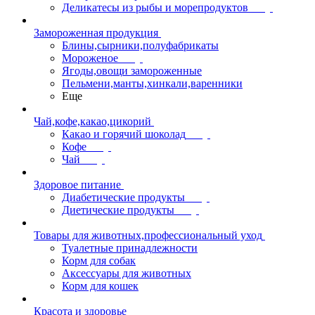
Деликатесы из рыбы и морепродуктов
Замороженная продукция
Блины,сырники,полуфабрикаты
Мороженое
Ягоды,овощи замороженные
Пельмени,манты,хинкали,варенники
Еще
Чай,кофе,какао,цикорий
Какао и горячий шоколад
Кофе
Чай
Здоровое питание
Диабетические продукты
Диетические продукты
Товары для животных,профессиональный уход
Туалетные принадлежности
Корм для собак
Аксессуары для животных
Корм для кошек
Красота и здоровье