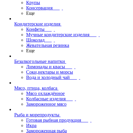
Крупы
Консервация
Еще
Кондитерские изделия
Конфеты
Мучные кондитерские изделия
Шоколад
Жевательная резинка
Еще
Безалкогольные напитки
Лимонады и квасы
Соки,нектары и морсы
Вода и холодный чай
Мясо, птица, колбаса
Мясо охлаждённое
Колбасные изделия
Замороженное мясо
Рыба и морепродукты
Готовая рыбная продукция
Икра
Замороженная рыба