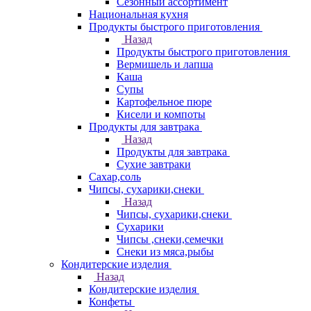
Сезонный ассортимент
Национальная кухня
Продукты быстрого приготовления
Назад
Продукты быстрого приготовления
Вермишель и лапша
Каша
Супы
Картофельное пюре
Кисели и компоты
Продукты для завтрака
Назад
Продукты для завтрака
Сухие завтраки
Сахар,соль
Чипсы, сухарики,снеки
Назад
Чипсы, сухарики,снеки
Сухарики
Чипсы ,снеки,семечки
Снеки из мяса,рыбы
Кондитерские изделия
Назад
Кондитерские изделия
Конфеты