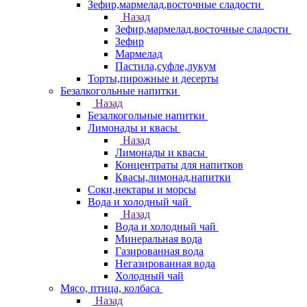
Зефир,мармелад,восточные сладости
Назад
Зефир,мармелад,восточные сладости
Зефир
Мармелад
Пастила,суфле,лукум
Торты,пирожные и десерты
Безалкогольные напитки
Назад
Безалкогольные напитки
Лимонады и квасы
Назад
Лимонады и квасы
Концентраты для напитков
Квасы,лимонад,напитки
Соки,нектары и морсы
Вода и холодный чай
Назад
Вода и холодный чай
Минеральная вода
Газированная вода
Негазированная вода
Холодный чай
Мясо, птица, колбаса
Назад