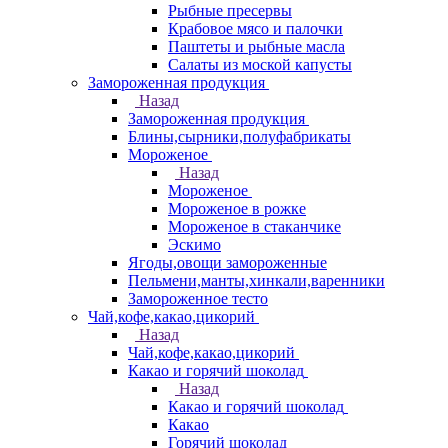
Рыбные пресервы
Крабовое мясо и палочки
Паштеты и рыбные масла
Салаты из моской капусты
Замороженная продукция
Назад
Замороженная продукция
Блины,сырники,полуфабрикаты
Мороженое
Назад
Мороженое
Мороженое в рожке
Мороженое в стаканчике
Эскимо
Ягоды,овощи замороженные
Пельмени,манты,хинкали,варенники
Замороженное тесто
Чай,кофе,какао,цикорий
Назад
Чай,кофе,какао,цикорий
Какао и горячий шоколад
Назад
Какао и горячий шоколад
Какао
Горячий шоколад