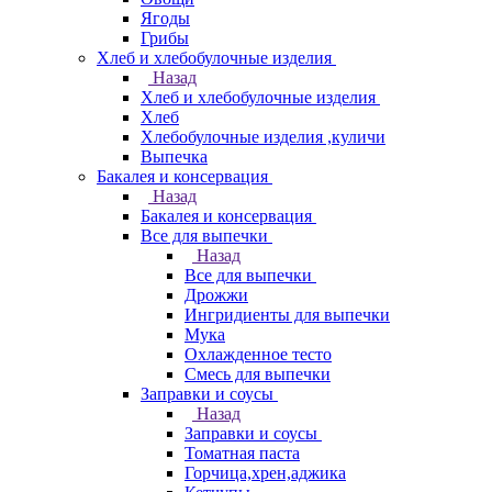
Ягоды
Грибы
Хлеб и хлебобулочные изделия
Назад
Хлеб и хлебобулочные изделия
Хлеб
Хлебобулочные изделия ,куличи
Выпечка
Бакалея и консервация
Назад
Бакалея и консервация
Все для выпечки
Назад
Все для выпечки
Дрожжи
Ингридиенты для выпечки
Мука
Охлажденное тесто
Смесь для выпечки
Заправки и соусы
Назад
Заправки и соусы
Томатная паста
Горчица,хрен,аджика