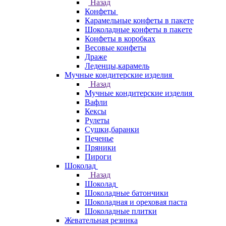
Назад
Конфеты
Карамельные конфеты в пакете
Шоколадные конфеты в пакете
Конфеты в коробках
Весовые конфеты
Драже
Леденцы,карамель
Мучные кондитерские изделия
Назад
Мучные кондитерские изделия
Вафли
Кексы
Рулеты
Сушки,баранки
Печенье
Пряники
Пироги
Шоколад
Назад
Шоколад
Шоколадные батончики
Шоколадная и ореховая паста
Шоколадные плитки
Жевательная резинка