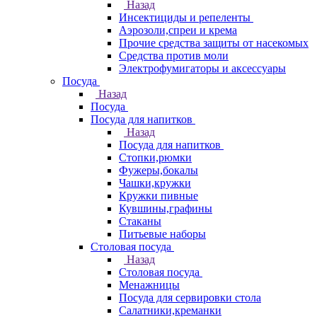
Назад
Инсектициды и репеленты
Аэрозоли,спреи и крема
Прочие средства защиты от насекомых
Средства против моли
Электрофумигаторы и аксессуары
Посуда
Назад
Посуда
Посуда для напитков
Назад
Посуда для напитков
Стопки,рюмки
Фужеры,бокалы
Чашки,кружки
Кружки пивные
Кувшины,графины
Стаканы
Питьевые наборы
Столовая посуда
Назад
Столовая посуда
Менажницы
Посуда для сервировки стола
Салатники,креманки