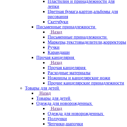
Пластилин и принадлежности для
лепки
Цветная бумага,картон,альбомы для
рисования
Скетчбуки
Письменные принадлежности
Назад
Письменные принадлежности
Маркеры,текстовыделители,корректоры
Ручки
Карандаши
Прочая канцелярия
Назад
Прочая канцелярия
Расходные материалы
Ножницы и канцелярские ножи
Прочие канцелярские принадлежности
Товары для детей
Назад
Товары для детей
Одежда для новорожденных
Назад
Одежда для новорожденных
Ползунки
Чепчики,шапочки