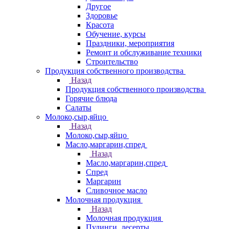
Другое
Здоровье
Красота
Обучение, курсы
Праздники, мероприятия
Ремонт и обслуживание техники
Строительство
Продукция собственного производства
Назад
Продукция собственного производства
Горячие блюда
Салаты
Молоко,сыр,яйцо
Назад
Молоко,сыр,яйцо
Масло,маргарин,спред
Назад
Масло,маргарин,спред
Спред
Маргарин
Сливочное масло
Молочная продукция
Назад
Молочная продукция
Пудинги, десерты