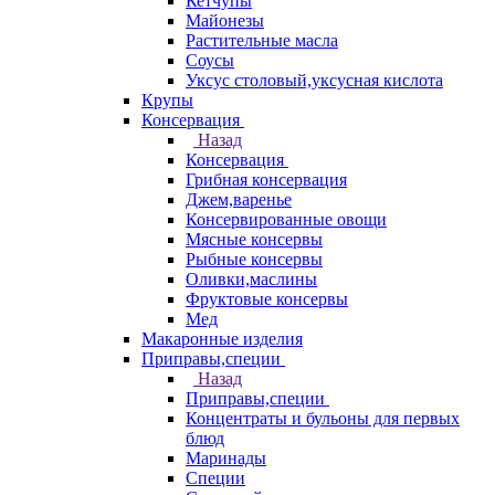
Кетчупы
Майонезы
Растительные масла
Соусы
Уксус столовый,уксусная кислота
Крупы
Консервация
Назад
Консервация
Грибная консервация
Джем,варенье
Консервированные овощи
Мясные консервы
Рыбные консервы
Оливки,маслины
Фруктовые консервы
Мед
Макаронные изделия
Приправы,специи
Назад
Приправы,специи
Концентраты и бульоны для первых
блюд
Маринады
Специи