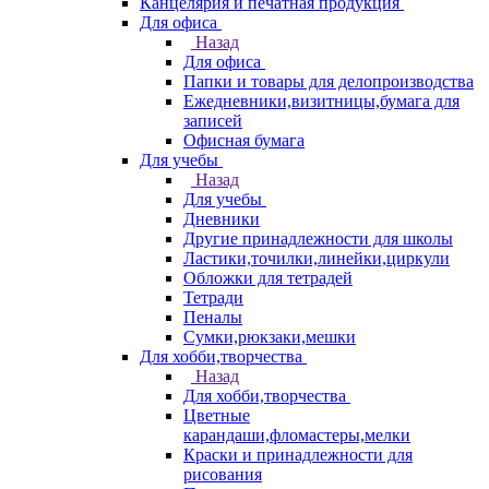
Канцелярия и печатная продукция
Для офиса
Назад
Для офиса
Папки и товары для делопроизводства
Ежедневники,визитницы,бумага для
записей
Офисная бумага
Для учебы
Назад
Для учебы
Дневники
Другие принадлежности для школы
Ластики,точилки,линейки,циркули
Обложки для тетрадей
Тетради
Пеналы
Сумки,рюкзаки,мешки
Для хобби,творчества
Назад
Для хобби,творчества
Цветные
карандаши,фломастеры,мелки
Краски и принадлежности для
рисования