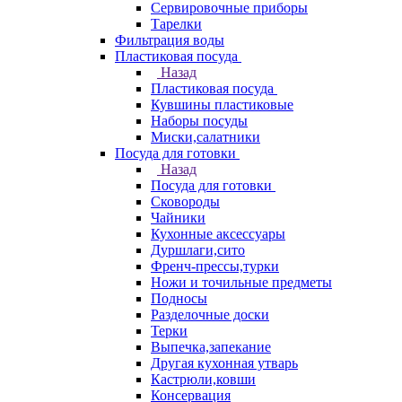
Сервировочные приборы
Тарелки
Фильтрация воды
Пластиковая посуда
Назад
Пластиковая посуда
Кувшины пластиковые
Наборы посуды
Миски,салатники
Посуда для готовки
Назад
Посуда для готовки
Сковороды
Чайники
Кухонные аксессуары
Дуршлаги,сито
Френч-прессы,турки
Ножи и точильные предметы
Подносы
Разделочные доски
Терки
Выпечка,запекание
Другая кухонная утварь
Кастрюли,ковши
Консервация