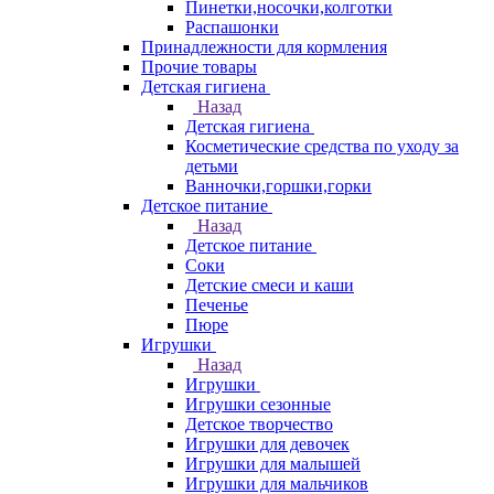
Пинетки,носочки,колготки
Распашонки
Принадлежности для кормления
Прочие товары
Детская гигиена
Назад
Детская гигиена
Косметические средства по уходу за
детьми
Ванночки,горшки,горки
Детское питание
Назад
Детское питание
Соки
Детские смеси и каши
Печенье
Пюре
Игрушки
Назад
Игрушки
Игрушки сезонные
Детское творчество
Игрушки для девочек
Игрушки для малышей
Игрушки для мальчиков