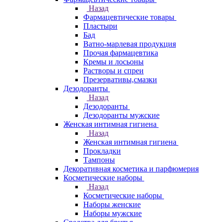
Назад
Фармацевтические товары
Пластыри
Бад
Ватно-марлевая продукция
Прочая фармацевтика
Кремы и лосьоны
Растворы и спреи
Презервативы,смазки
Дезодоранты
Назад
Дезодоранты
Дезодоранты мужские
Женская интимная гигиена
Назад
Женская интимная гигиена
Прокладки
Тампоны
Декоративная косметика и парфюмерия
Косметические наборы
Назад
Косметические наборы
Наборы женские
Наборы мужские