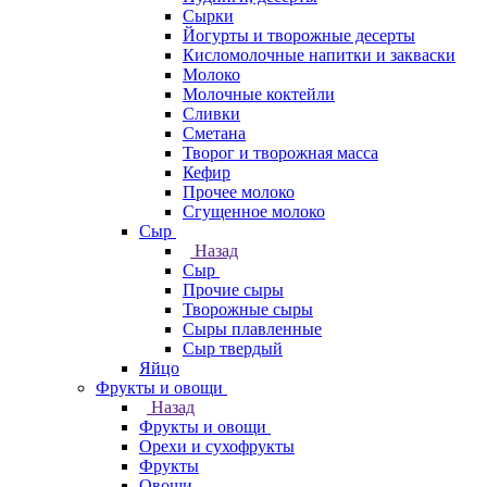
Сырки
Йогурты и творожные десерты
Кисломолочные напитки и закваски
Молоко
Молочные коктейли
Сливки
Сметана
Творог и творожная масса
Кефир
Прочее молоко
Сгущенное молоко
Сыр
Назад
Сыр
Прочие сыры
Творожные сыры
Сыры плавленные
Сыр твердый
Яйцо
Фрукты и овощи
Назад
Фрукты и овощи
Орехи и сухофрукты
Фрукты
Овощи