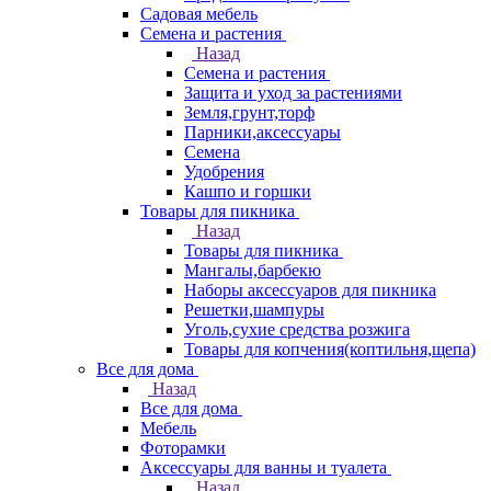
Садовая мебель
Семена и растения
Назад
Семена и растения
Защита и уход за растениями
Земля,грунт,торф
Парники,аксессуары
Семена
Удобрения
Кашпо и горшки
Товары для пикника
Назад
Товары для пикника
Мангалы,барбекю
Наборы аксессуаров для пикника
Решетки,шампуры
Уголь,сухие средства розжига
Товары для копчения(коптильня,щепа)
Все для дома
Назад
Все для дома
Мебель
Фоторамки
Аксессуары для ванны и туалета
Назад