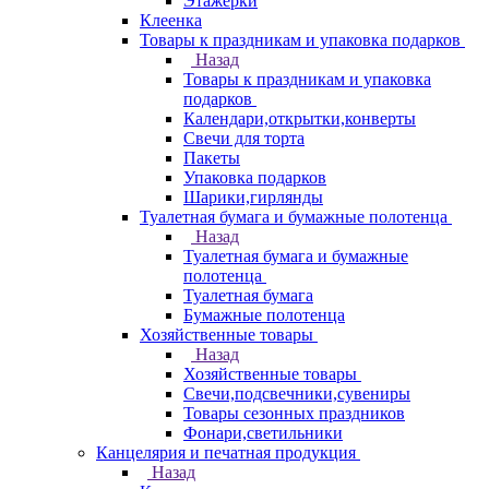
Этажерки
Клеенка
Товары к праздникам и упаковка подарков
Назад
Товары к праздникам и упаковка
подарков
Календари,открытки,конверты
Свечи для торта
Пакеты
Упаковка подарков
Шарики,гирлянды
Туалетная бумага и бумажные полотенца
Назад
Туалетная бумага и бумажные
полотенца
Туалетная бумага
Бумажные полотенца
Хозяйственные товары
Назад
Хозяйственные товары
Свечи,подсвечники,сувениры
Товары сезонных праздников
Фонари,светильники
Канцелярия и печатная продукция
Назад