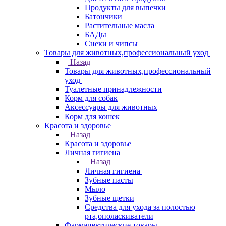
Продукты для выпечки
Батончики
Растительные масла
БАДы
Снеки и чипсы
Товары для животных,профессиональный уход
Назад
Товары для животных,профессиональный
уход
Туалетные принадлежности
Корм для собак
Аксессуары для животных
Корм для кошек
Красота и здоровье
Назад
Красота и здоровье
Личная гигиена
Назад
Личная гигиена
Зубные пасты
Мыло
Зубные щетки
Средства для ухода за полостью
рта,ополаскиватели
Фармацевтические товары