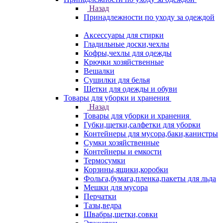
Назад
Принадлежности по уходу за одеждой
Аксессуары для стирки
Гладильные доски,чехлы
Кофры,чехлы для одежды
Крючки хозяйственные
Вешалки
Сушилки для белья
Щетки для одежды и обуви
Товары для уборки и хранения
Назад
Товары для уборки и хранения
Губки,щетки,салфетки для уборки
Контейнеры для мусора,баки,канистры
Сумки хозяйственные
Контейнеры и емкости
Термосумки
Корзины,ящики,коробки
Фольга,бумага,пленка,пакеты для льда
Мешки для мусора
Перчатки
Тазы,ведра
Швабры,щетки,совки