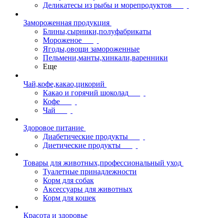
Деликатесы из рыбы и морепродуктов
Замороженная продукция
Блины,сырники,полуфабрикаты
Мороженое
Ягоды,овощи замороженные
Пельмени,манты,хинкали,варенники
Еще
Чай,кофе,какао,цикорий
Какао и горячий шоколад
Кофе
Чай
Здоровое питание
Диабетические продукты
Диетические продукты
Товары для животных,профессиональный уход
Туалетные принадлежности
Корм для собак
Аксессуары для животных
Корм для кошек
Красота и здоровье