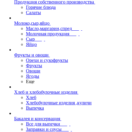
Продукция собственного производства
Горячие блюда
Салаты
Молоко,сыр,яйцо
Масло,маргарин,спред
Молочная продукция
Сыр
Яйцо
Фрукты и овощи
Орехи и сухофрукты
Фрукты
Овощи
Ягоды
Еще
Хлеб и хлебобулочные изделия
Хлеб
Хлебобулочные изделия ,куличи
Выпечка
Бакалея и консервация
Все для выпечки
Заправки и соусы