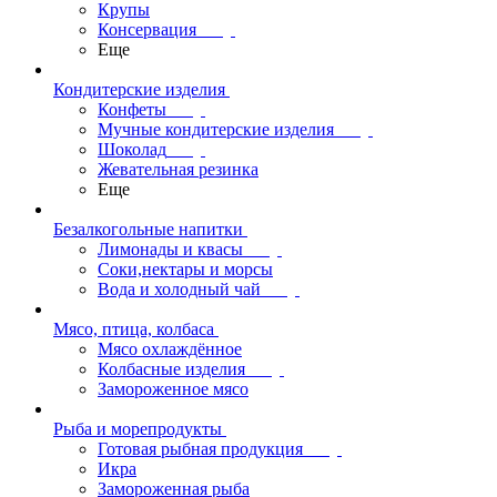
Крупы
Консервация
Еще
Кондитерские изделия
Конфеты
Мучные кондитерские изделия
Шоколад
Жевательная резинка
Еще
Безалкогольные напитки
Лимонады и квасы
Соки,нектары и морсы
Вода и холодный чай
Мясо, птица, колбаса
Мясо охлаждённое
Колбасные изделия
Замороженное мясо
Рыба и морепродукты
Готовая рыбная продукция
Икра
Замороженная рыба