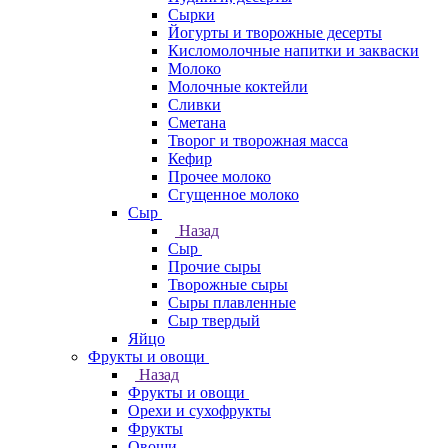
Сырки
Йогурты и творожные десерты
Кисломолочные напитки и закваски
Молоко
Молочные коктейли
Сливки
Сметана
Творог и творожная масса
Кефир
Прочее молоко
Сгущенное молоко
Сыр
Назад
Сыр
Прочие сыры
Творожные сыры
Сыры плавленные
Сыр твердый
Яйцо
Фрукты и овощи
Назад
Фрукты и овощи
Орехи и сухофрукты
Фрукты
Овощи