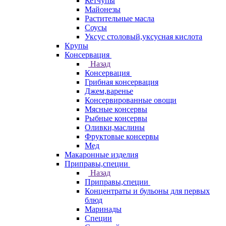
Кетчупы
Майонезы
Растительные масла
Соусы
Уксус столовый,уксусная кислота
Крупы
Консервация
Назад
Консервация
Грибная консервация
Джем,варенье
Консервированные овощи
Мясные консервы
Рыбные консервы
Оливки,маслины
Фруктовые консервы
Мед
Макаронные изделия
Приправы,специи
Назад
Приправы,специи
Концентраты и бульоны для первых
блюд
Маринады
Специи