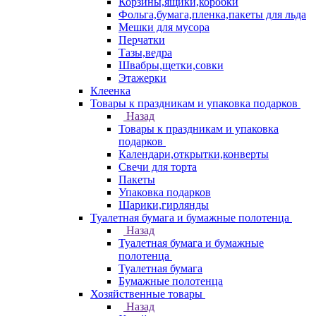
Корзины,ящики,коробки
Фольга,бумага,пленка,пакеты для льда
Мешки для мусора
Перчатки
Тазы,ведра
Швабры,щетки,совки
Этажерки
Клеенка
Товары к праздникам и упаковка подарков
Назад
Товары к праздникам и упаковка
подарков
Календари,открытки,конверты
Свечи для торта
Пакеты
Упаковка подарков
Шарики,гирлянды
Туалетная бумага и бумажные полотенца
Назад
Туалетная бумага и бумажные
полотенца
Туалетная бумага
Бумажные полотенца
Хозяйственные товары
Назад