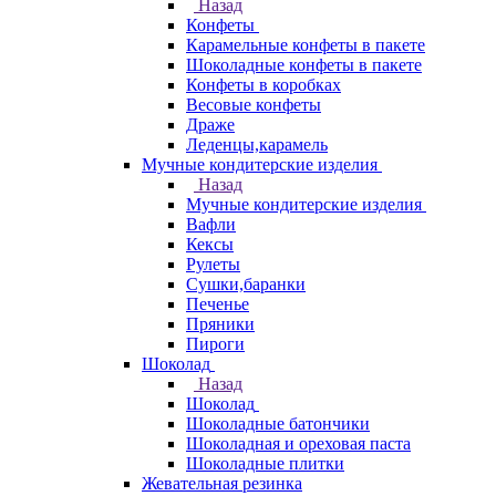
Назад
Конфеты
Карамельные конфеты в пакете
Шоколадные конфеты в пакете
Конфеты в коробках
Весовые конфеты
Драже
Леденцы,карамель
Мучные кондитерские изделия
Назад
Мучные кондитерские изделия
Вафли
Кексы
Рулеты
Сушки,баранки
Печенье
Пряники
Пироги
Шоколад
Назад
Шоколад
Шоколадные батончики
Шоколадная и ореховая паста
Шоколадные плитки
Жевательная резинка