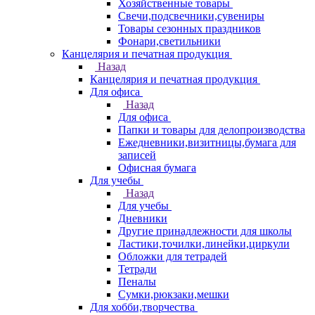
Хозяйственные товары
Свечи,подсвечники,сувениры
Товары сезонных праздников
Фонари,светильники
Канцелярия и печатная продукция
Назад
Канцелярия и печатная продукция
Для офиса
Назад
Для офиса
Папки и товары для делопроизводства
Ежедневники,визитницы,бумага для
записей
Офисная бумага
Для учебы
Назад
Для учебы
Дневники
Другие принадлежности для школы
Ластики,точилки,линейки,циркули
Обложки для тетрадей
Тетради
Пеналы
Сумки,рюкзаки,мешки
Для хобби,творчества