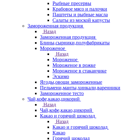
Рыбные пресервы
Крабовое мясо и палочки
Паштеты и рыбные масла
Салаты из моской капусты
Замороженная продукция
Назад
Замороженная продукция
Блины,сырники,полуфабрикаты
Мороженое
Назад
Мороженое
Мороженое в рожке
Мороженое в стаканчике
Эскимо
Ягоды,овощи замороженные
Пельмени,манты,хинкали,варенники
Замороженное тесто
Чай,кофе,какао,цикорий
Назад
Чай,кофе,какао,цикорий
Какао и горячий шоколад
Назад
Какао и горячий шоколад
Какао
Горячий шоколад