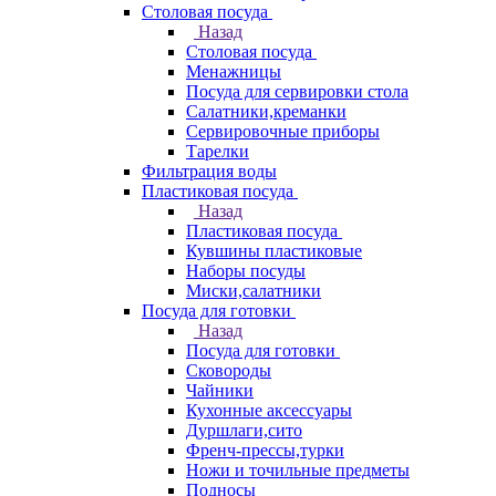
Столовая посуда
Назад
Столовая посуда
Менажницы
Посуда для сервировки стола
Салатники,креманки
Сервировочные приборы
Тарелки
Фильтрация воды
Пластиковая посуда
Назад
Пластиковая посуда
Кувшины пластиковые
Наборы посуды
Миски,салатники
Посуда для готовки
Назад
Посуда для готовки
Сковороды
Чайники
Кухонные аксессуары
Дуршлаги,сито
Френч-прессы,турки
Ножи и точильные предметы
Подносы