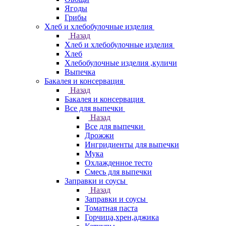
Ягоды
Грибы
Хлеб и хлебобулочные изделия
Назад
Хлеб и хлебобулочные изделия
Хлеб
Хлебобулочные изделия ,куличи
Выпечка
Бакалея и консервация
Назад
Бакалея и консервация
Все для выпечки
Назад
Все для выпечки
Дрожжи
Ингридиенты для выпечки
Мука
Охлажденное тесто
Смесь для выпечки
Заправки и соусы
Назад
Заправки и соусы
Томатная паста
Горчица,хрен,аджика