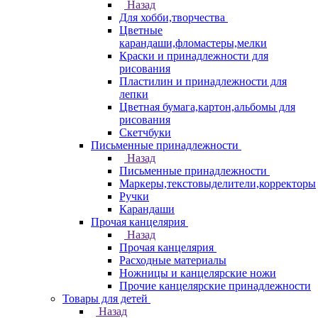
Назад
Для хобби,творчества
Цветные
карандаши,фломастеры,мелки
Краски и принадлежности для
рисования
Пластилин и принадлежности для
лепки
Цветная бумага,картон,альбомы для
рисования
Скетчбуки
Письменные принадлежности
Назад
Письменные принадлежности
Маркеры,текстовыделители,корректоры
Ручки
Карандаши
Прочая канцелярия
Назад
Прочая канцелярия
Расходные материалы
Ножницы и канцелярские ножи
Прочие канцелярские принадлежности
Товары для детей
Назад