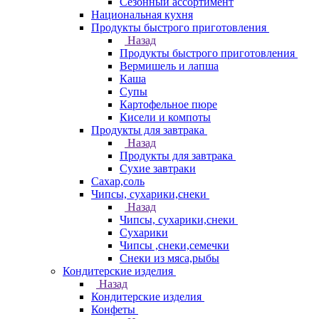
Сезонный ассортимент
Национальная кухня
Продукты быстрого приготовления
Назад
Продукты быстрого приготовления
Вермишель и лапша
Каша
Супы
Картофельное пюре
Кисели и компоты
Продукты для завтрака
Назад
Продукты для завтрака
Сухие завтраки
Сахар,соль
Чипсы, сухарики,снеки
Назад
Чипсы, сухарики,снеки
Сухарики
Чипсы ,снеки,семечки
Снеки из мяса,рыбы
Кондитерские изделия
Назад
Кондитерские изделия
Конфеты