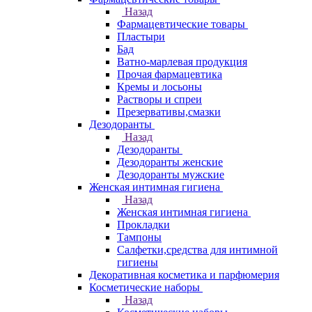
Назад
Фармацевтические товары
Пластыри
Бад
Ватно-марлевая продукция
Прочая фармацевтика
Кремы и лосьоны
Растворы и спреи
Презервативы,смазки
Дезодоранты
Назад
Дезодоранты
Дезодоранты женские
Дезодоранты мужские
Женская интимная гигиена
Назад
Женская интимная гигиена
Прокладки
Тампоны
Салфетки,средства для интимной
гигиены
Декоративная косметика и парфюмерия
Косметические наборы
Назад