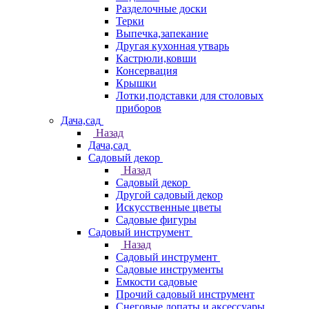
Разделочные доски
Терки
Выпечка,запекание
Другая кухонная утварь
Кастрюли,ковши
Консервация
Крышки
Лотки,подставки для столовых
приборов
Дача,сад
Назад
Дача,сад
Садовый декор
Назад
Садовый декор
Другой садовый декор
Искусственные цветы
Садовые фигуры
Садовый инструмент
Назад
Садовый инструмент
Садовые инструменты
Емкости садовые
Прочий садовый инструмент
Снеговые лопаты и аксессуары