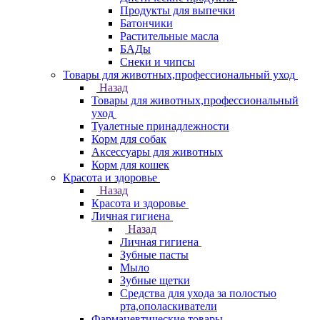
Продукты для выпечки
Батончики
Растительные масла
БАДы
Снеки и чипсы
Товары для животных,профессиональный уход
Назад
Товары для животных,профессиональный
уход
Туалетные принадлежности
Корм для собак
Аксессуары для животных
Корм для кошек
Красота и здоровье
Назад
Красота и здоровье
Личная гигиена
Назад
Личная гигиена
Зубные пасты
Мыло
Зубные щетки
Средства для ухода за полостью
рта,ополаскиватели
Фармацевтические товары