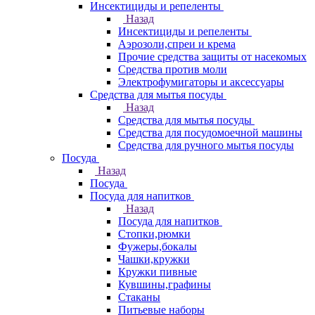
Инсектициды и репеленты
Назад
Инсектициды и репеленты
Аэрозоли,спреи и крема
Прочие средства защиты от насекомых
Средства против моли
Электрофумигаторы и аксессуары
Средства для мытья посуды
Назад
Средства для мытья посуды
Средства для посудомоечной машины
Средства для ручного мытья посуды
Посуда
Назад
Посуда
Посуда для напитков
Назад
Посуда для напитков
Стопки,рюмки
Фужеры,бокалы
Чашки,кружки
Кружки пивные
Кувшины,графины
Стаканы
Питьевые наборы