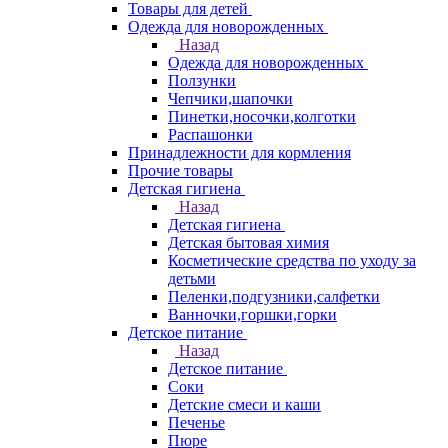
Товары для детей
Одежда для новорожденных
Назад
Одежда для новорожденных
Ползунки
Чепчики,шапочки
Пинетки,носочки,колготки
Распашонки
Принадлежности для кормления
Прочие товары
Детская гигиена
Назад
Детская гигиена
Детская бытовая химия
Косметические средства по уходу за
детьми
Пеленки,подгузники,салфетки
Ванночки,горшки,горки
Детское питание
Назад
Детское питание
Соки
Детские смеси и каши
Печенье
Пюре