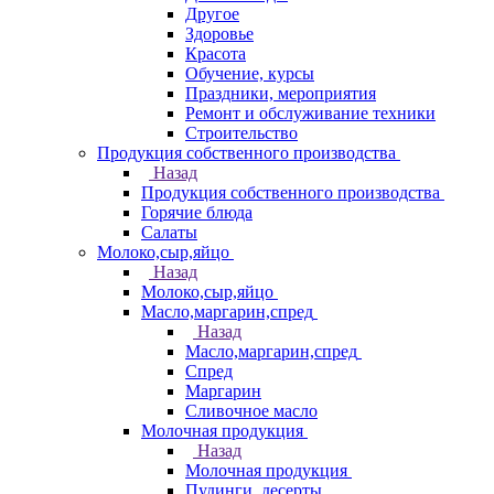
Другое
Здоровье
Красота
Обучение, курсы
Праздники, мероприятия
Ремонт и обслуживание техники
Строительство
Продукция собственного производства
Назад
Продукция собственного производства
Горячие блюда
Салаты
Молоко,сыр,яйцо
Назад
Молоко,сыр,яйцо
Масло,маргарин,спред
Назад
Масло,маргарин,спред
Спред
Маргарин
Сливочное масло
Молочная продукция
Назад
Молочная продукция
Пудинги, десерты