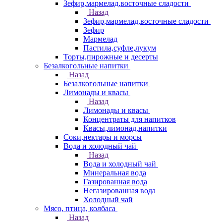
Зефир,мармелад,восточные сладости
Назад
Зефир,мармелад,восточные сладости
Зефир
Мармелад
Пастила,суфле,лукум
Торты,пирожные и десерты
Безалкогольные напитки
Назад
Безалкогольные напитки
Лимонады и квасы
Назад
Лимонады и квасы
Концентраты для напитков
Квасы,лимонад,напитки
Соки,нектары и морсы
Вода и холодный чай
Назад
Вода и холодный чай
Минеральная вода
Газированная вода
Негазированная вода
Холодный чай
Мясо, птица, колбаса
Назад