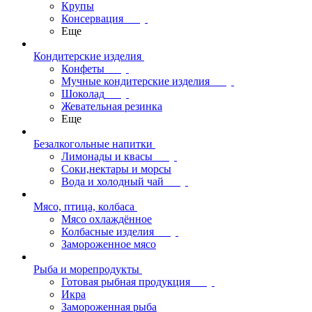
Крупы
Консервация
Еще
Кондитерские изделия
Конфеты
Мучные кондитерские изделия
Шоколад
Жевательная резинка
Еще
Безалкогольные напитки
Лимонады и квасы
Соки,нектары и морсы
Вода и холодный чай
Мясо, птица, колбаса
Мясо охлаждённое
Колбасные изделия
Замороженное мясо
Рыба и морепродукты
Готовая рыбная продукция
Икра
Замороженная рыба