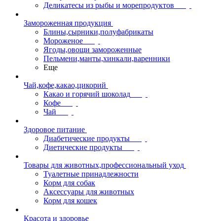
Деликатесы из рыбы и морепродуктов
Замороженная продукция
Блины,сырники,полуфабрикаты
Мороженое
Ягоды,овощи замороженные
Пельмени,манты,хинкали,варенники
Еще
Чай,кофе,какао,цикорий
Какао и горячий шоколад
Кофе
Чай
Здоровое питание
Диабетические продукты
Диетические продукты
Товары для животных,профессиональный уход
Туалетные принадлежности
Корм для собак
Аксессуары для животных
Корм для кошек
Красота и здоровье