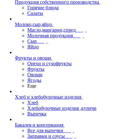
Продукция собственного производства
Горячие блюда
Салаты
Молоко,сыр,яйцо
Масло,маргарин,спред
Молочная продукция
Сыр
Яйцо
Фрукты и овощи
Орехи и сухофрукты
Фрукты
Овощи
Ягоды
Еще
Хлеб и хлебобулочные изделия
Хлеб
Хлебобулочные изделия ,куличи
Выпечка
Бакалея и консервация
Все для выпечки
Заправки и соусы