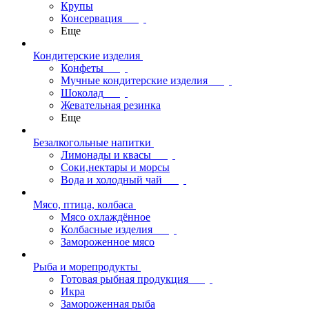
Крупы
Консервация
Еще
Кондитерские изделия
Конфеты
Мучные кондитерские изделия
Шоколад
Жевательная резинка
Еще
Безалкогольные напитки
Лимонады и квасы
Соки,нектары и морсы
Вода и холодный чай
Мясо, птица, колбаса
Мясо охлаждённое
Колбасные изделия
Замороженное мясо
Рыба и морепродукты
Готовая рыбная продукция
Икра
Замороженная рыба