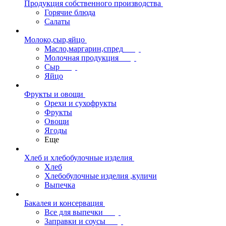
Продукция собственного производства
Горячие блюда
Салаты
Молоко,сыр,яйцо
Масло,маргарин,спред
Молочная продукция
Сыр
Яйцо
Фрукты и овощи
Орехи и сухофрукты
Фрукты
Овощи
Ягоды
Еще
Хлеб и хлебобулочные изделия
Хлеб
Хлебобулочные изделия ,куличи
Выпечка
Бакалея и консервация
Все для выпечки
Заправки и соусы