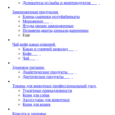
Деликатесы из рыбы и морепродуктов
Замороженная продукция
Блины,сырники,полуфабрикаты
Мороженое
Ягоды,овощи замороженные
Пельмени,манты,хинкали,варенники
Еще
Чай,кофе,какао,цикорий
Какао и горячий шоколад
Кофе
Чай
Здоровое питание
Диабетические продукты
Диетические продукты
Товары для животных,профессиональный уход
Туалетные принадлежности
Корм для собак
Аксессуары для животных
Корм для кошек
Красота и здоровье