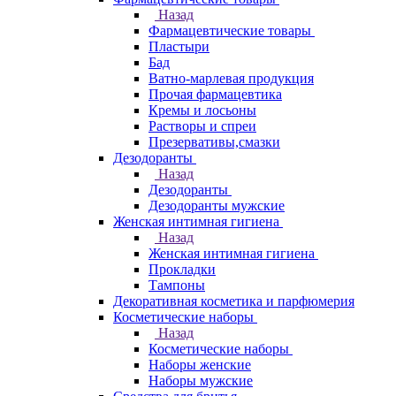
Назад
Фармацевтические товары
Пластыри
Бад
Ватно-марлевая продукция
Прочая фармацевтика
Кремы и лосьоны
Растворы и спреи
Презервативы,смазки
Дезодоранты
Назад
Дезодоранты
Дезодоранты мужские
Женская интимная гигиена
Назад
Женская интимная гигиена
Прокладки
Тампоны
Декоративная косметика и парфюмерия
Косметические наборы
Назад
Косметические наборы
Наборы женские
Наборы мужские