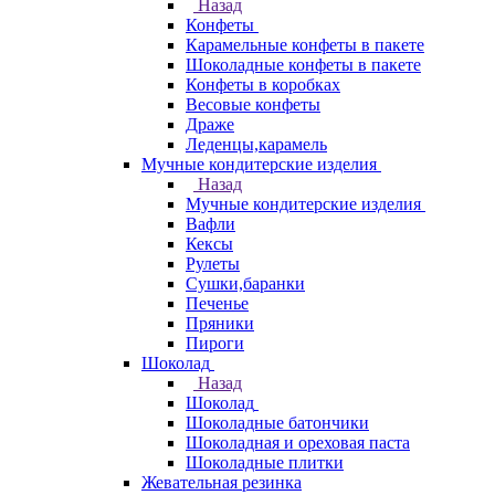
Назад
Конфеты
Карамельные конфеты в пакете
Шоколадные конфеты в пакете
Конфеты в коробках
Весовые конфеты
Драже
Леденцы,карамель
Мучные кондитерские изделия
Назад
Мучные кондитерские изделия
Вафли
Кексы
Рулеты
Сушки,баранки
Печенье
Пряники
Пироги
Шоколад
Назад
Шоколад
Шоколадные батончики
Шоколадная и ореховая паста
Шоколадные плитки
Жевательная резинка