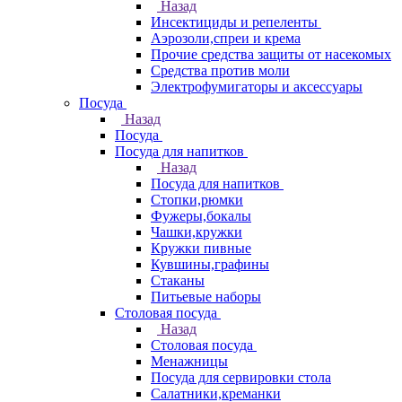
Назад
Инсектициды и репеленты
Аэрозоли,спреи и крема
Прочие средства защиты от насекомых
Средства против моли
Электрофумигаторы и аксессуары
Посуда
Назад
Посуда
Посуда для напитков
Назад
Посуда для напитков
Стопки,рюмки
Фужеры,бокалы
Чашки,кружки
Кружки пивные
Кувшины,графины
Стаканы
Питьевые наборы
Столовая посуда
Назад
Столовая посуда
Менажницы
Посуда для сервировки стола
Салатники,креманки