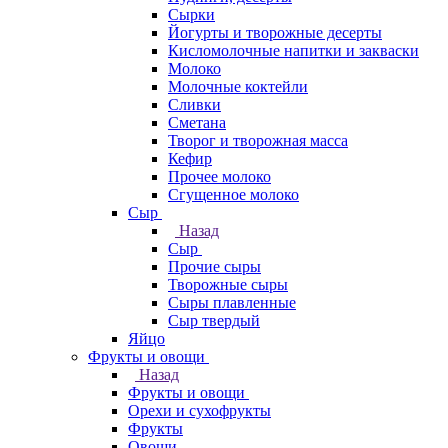
Сырки
Йогурты и творожные десерты
Кисломолочные напитки и закваски
Молоко
Молочные коктейли
Сливки
Сметана
Творог и творожная масса
Кефир
Прочее молоко
Сгущенное молоко
Сыр
Назад
Сыр
Прочие сыры
Творожные сыры
Сыры плавленные
Сыр твердый
Яйцо
Фрукты и овощи
Назад
Фрукты и овощи
Орехи и сухофрукты
Фрукты
Овощи