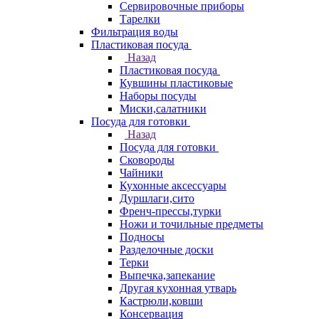
Сервировочные приборы
Тарелки
Фильтрация воды
Пластиковая посуда
Назад
Пластиковая посуда
Кувшины пластиковые
Наборы посуды
Миски,салатники
Посуда для готовки
Назад
Посуда для готовки
Сковороды
Чайники
Кухонные аксессуары
Дуршлаги,сито
Френч-прессы,турки
Ножи и точильные предметы
Подносы
Разделочные доски
Терки
Выпечка,запекание
Другая кухонная утварь
Кастрюли,ковши
Консервация