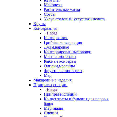
Кетчупы
Майонезы
Растительные масла
Соусы
Уксус столовый,уксусная кислота
Крупы
Консервация
Назад
Консервация
Грибная консервация
Джем,варенье
Консервированные овощи
Мясные консервы
Рыбные консервы
Оливки,маслины
Фруктовые консервы
Мед
Макаронные изделия
Приправы,специи
Назад
Приправы,специи
Концентраты и бульоны для первых
блюд
Маринады
Специи