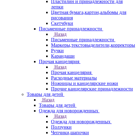
Пластилин и принадлежности для
лепки
Цветная бумага,картон,альбомы для
рисования
Скетчбуки
Письменные принадлежности
Назад
Письменные принадлежности
Маркеры,текстовыделители,корректоры
Ручки
Карандаши
Прочая канцелярия
Назад
Прочая канцелярия
Расходные материалы
Ножницы и канцелярские ножи
Прочие канцелярские принадлежности
Товары для детей
Назад
Товары для детей
Одежда для новорожденных
Назад
Одежда для новорожденных
Ползунки
Чепчики,шапочки