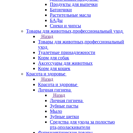
Продукты для выпечки
Батончики
Растительные масла
БАДы
Снеки и чипсы
Товары для животных,профессиональный уход
Назад
Товары для животных,профессиональный
уход
Туалетные принадлежности
Корм для собак
Аксессуары для животных
Корм для кошек
Красота и здоровье
Назад
Красота и здоровье
Личная гигиена
Назад
Личная гигиена
Зубные пасты
Мыло
Зубные щетки
Средства для ухода за полостью
рта,ополаскиватели
Фармацевтические товары