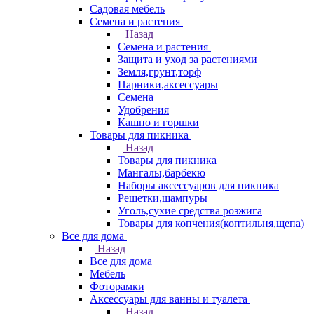
Садовая мебель
Семена и растения
Назад
Семена и растения
Защита и уход за растениями
Земля,грунт,торф
Парники,аксессуары
Семена
Удобрения
Кашпо и горшки
Товары для пикника
Назад
Товары для пикника
Мангалы,барбекю
Наборы аксессуаров для пикника
Решетки,шампуры
Уголь,сухие средства розжига
Товары для копчения(коптильня,щепа)
Все для дома
Назад
Все для дома
Мебель
Фоторамки
Аксессуары для ванны и туалета
Назад