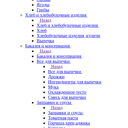
Ягоды
Грибы
Хлеб и хлебобулочные изделия
Назад
Хлеб и хлебобулочные изделия
Хлеб
Хлебобулочные изделия ,куличи
Выпечка
Бакалея и консервация
Назад
Бакалея и консервация
Все для выпечки
Назад
Все для выпечки
Дрожжи
Ингридиенты для выпечки
Мука
Охлажденное тесто
Смесь для выпечки
Заправки и соусы
Назад
Заправки и соусы
Томатная паста
Горчица,хрен,аджика