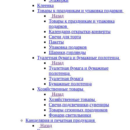
Этажерки
Клеенка
Товары к праздникам и упаковка подарков
Назад
Товары к праздникам и упаковка
подарков
Календари,открытки,конверты
Свечи для торта
Пакеты
Упаковка подарков
Шарики,гирлянды
Туалетная бумага и бумажные полотенца
Назад
Туалетная бумага и бумажные
полотенца
Туалетная бумага
Бумажные полотенца
Хозяйственные товары
Назад
Хозяйственные товары
Свечи,подсвечники,сувениры
Товары сезонных праздников
Фонари,светильники
Канцелярия и печатная продукция
Назад