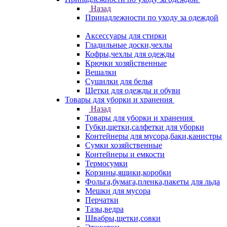
Назад
Принадлежности по уходу за одеждой
Аксессуары для стирки
Гладильные доски,чехлы
Кофры,чехлы для одежды
Крючки хозяйственные
Вешалки
Сушилки для белья
Щетки для одежды и обуви
Товары для уборки и хранения
Назад
Товары для уборки и хранения
Губки,щетки,салфетки для уборки
Контейнеры для мусора,баки,канистры
Сумки хозяйственные
Контейнеры и емкости
Термосумки
Корзины,ящики,коробки
Фольга,бумага,пленка,пакеты для льда
Мешки для мусора
Перчатки
Тазы,ведра
Швабры,щетки,совки