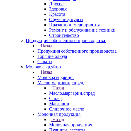
Другое
Здоровье
Красота
Обучение, курсы
Праздники, мероприятия
Ремонт и обслуживание техники
Строительство
Продукция собственного производства
Назад
Продукция собственного производства
Горячие блюда
Салаты
Молоко,сыр,яйцо
Назад
Молоко,сыр,яйцо
Масло,маргарин,спред
Назад
Масло,маргарин,спред
Спред
Маргарин
Сливочное масло
Молочная продукция
Назад
Молочная продукция
Пудинги, десерты