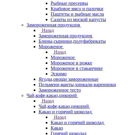
Рыбные пресервы
Крабовое мясо и палочки
Паштеты и рыбные масла
Салаты из моской капусты
Замороженная продукция
Назад
Замороженная продукция
Блины,сырники,полуфабрикаты
Мороженое
Назад
Мороженое
Мороженое в рожке
Мороженое в стаканчике
Эскимо
Ягоды,овощи замороженные
Пельмени,манты,хинкали,варенники
Замороженное тесто
Чай,кофе,какао,цикорий
Назад
Чай,кофе,какао,цикорий
Какао и горячий шоколад
Назад
Какао и горячий шоколад
Какао
Горячий шоколад