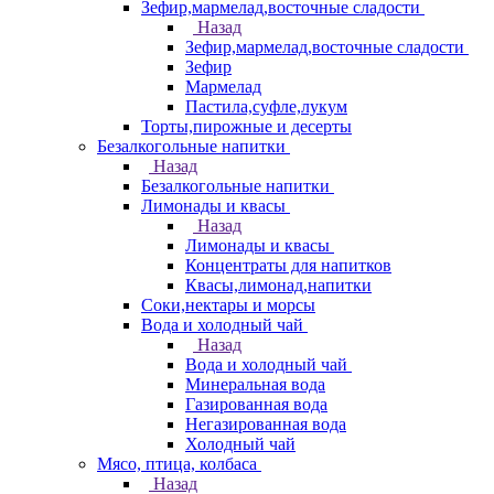
Зефир,мармелад,восточные сладости
Назад
Зефир,мармелад,восточные сладости
Зефир
Мармелад
Пастила,суфле,лукум
Торты,пирожные и десерты
Безалкогольные напитки
Назад
Безалкогольные напитки
Лимонады и квасы
Назад
Лимонады и квасы
Концентраты для напитков
Квасы,лимонад,напитки
Соки,нектары и морсы
Вода и холодный чай
Назад
Вода и холодный чай
Минеральная вода
Газированная вода
Негазированная вода
Холодный чай
Мясо, птица, колбаса
Назад