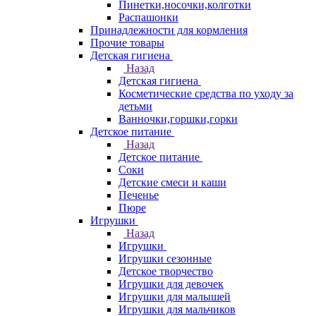
Пинетки,носочки,колготки
Распашонки
Принадлежности для кормления
Прочие товары
Детская гигиена
Назад
Детская гигиена
Косметические средства по уходу за
детьми
Ванночки,горшки,горки
Детское питание
Назад
Детское питание
Соки
Детские смеси и каши
Печенье
Пюре
Игрушки
Назад
Игрушки
Игрушки сезонные
Детское творчество
Игрушки для девочек
Игрушки для малышей
Игрушки для мальчиков