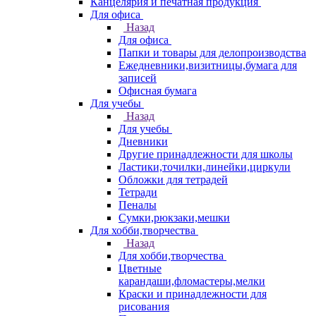
Канцелярия и печатная продукция
Для офиса
Назад
Для офиса
Папки и товары для делопроизводства
Ежедневники,визитницы,бумага для
записей
Офисная бумага
Для учебы
Назад
Для учебы
Дневники
Другие принадлежности для школы
Ластики,точилки,линейки,циркули
Обложки для тетрадей
Тетради
Пеналы
Сумки,рюкзаки,мешки
Для хобби,творчества
Назад
Для хобби,творчества
Цветные
карандаши,фломастеры,мелки
Краски и принадлежности для
рисования