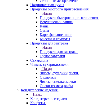
Сезонный ассортимент
Национальная кухня
Продукты быстрого приготовления
Назад
Продукты быстрого приготовления
Вермишель и лапша
Каша
Супы
Картофельное пюре
Кисели и компоты
Продукты для завтрака
Назад
Продукты для завтрака
Сухие завтраки
Сахар,соль
Чипсы, сухарики,снеки
Назад
Чипсы, сухарики,снеки
Сухарики
Чипсы ,снеки,семечки
Снеки из мяса,рыбы
Кондитерские изделия
Назад
Кондитерские изделия
Конфеты