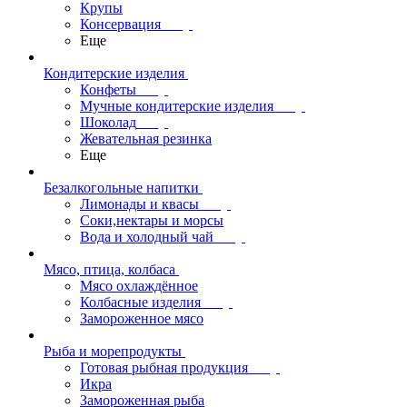
Крупы
Консервация
Еще
Кондитерские изделия
Конфеты
Мучные кондитерские изделия
Шоколад
Жевательная резинка
Еще
Безалкогольные напитки
Лимонады и квасы
Соки,нектары и морсы
Вода и холодный чай
Мясо, птица, колбаса
Мясо охлаждённое
Колбасные изделия
Замороженное мясо
Рыба и морепродукты
Готовая рыбная продукция
Икра
Замороженная рыба