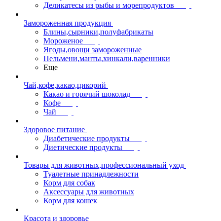
Деликатесы из рыбы и морепродуктов
Замороженная продукция
Блины,сырники,полуфабрикаты
Мороженое
Ягоды,овощи замороженные
Пельмени,манты,хинкали,варенники
Еще
Чай,кофе,какао,цикорий
Какао и горячий шоколад
Кофе
Чай
Здоровое питание
Диабетические продукты
Диетические продукты
Товары для животных,профессиональный уход
Туалетные принадлежности
Корм для собак
Аксессуары для животных
Корм для кошек
Красота и здоровье