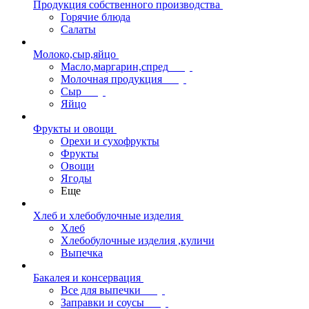
Продукция собственного производства
Горячие блюда
Салаты
Молоко,сыр,яйцо
Масло,маргарин,спред
Молочная продукция
Сыр
Яйцо
Фрукты и овощи
Орехи и сухофрукты
Фрукты
Овощи
Ягоды
Еще
Хлеб и хлебобулочные изделия
Хлеб
Хлебобулочные изделия ,куличи
Выпечка
Бакалея и консервация
Все для выпечки
Заправки и соусы