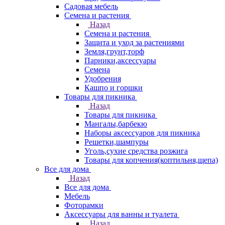
Садовая мебель
Семена и растения
Назад
Семена и растения
Защита и уход за растениями
Земля,грунт,торф
Парники,аксессуары
Семена
Удобрения
Кашпо и горшки
Товары для пикника
Назад
Товары для пикника
Мангалы,барбекю
Наборы аксессуаров для пикника
Решетки,шампуры
Уголь,сухие средства розжига
Товары для копчения(коптильня,щепа)
Все для дома
Назад
Все для дома
Мебель
Фоторамки
Аксессуары для ванны и туалета
Назад