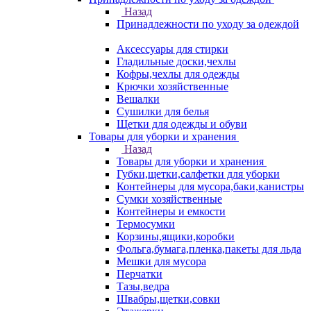
Назад
Принадлежности по уходу за одеждой
Аксессуары для стирки
Гладильные доски,чехлы
Кофры,чехлы для одежды
Крючки хозяйственные
Вешалки
Сушилки для белья
Щетки для одежды и обуви
Товары для уборки и хранения
Назад
Товары для уборки и хранения
Губки,щетки,салфетки для уборки
Контейнеры для мусора,баки,канистры
Сумки хозяйственные
Контейнеры и емкости
Термосумки
Корзины,ящики,коробки
Фольга,бумага,пленка,пакеты для льда
Мешки для мусора
Перчатки
Тазы,ведра
Швабры,щетки,совки