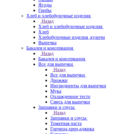
Ягоды
Грибы
Хлеб и хлебобулочные изделия
Назад
Хлеб и хлебобулочные изделия
Хлеб
Хлебобулочные изделия ,куличи
Выпечка
Бакалея и консервация
Назад
Бакалея и консервация
Все для выпечки
Назад
Все для выпечки
Дрожжи
Ингридиенты для выпечки
Мука
Охлажденное тесто
Смесь для выпечки
Заправки и соусы
Назад
Заправки и соусы
Томатная паста
Горчица,хрен,аджика