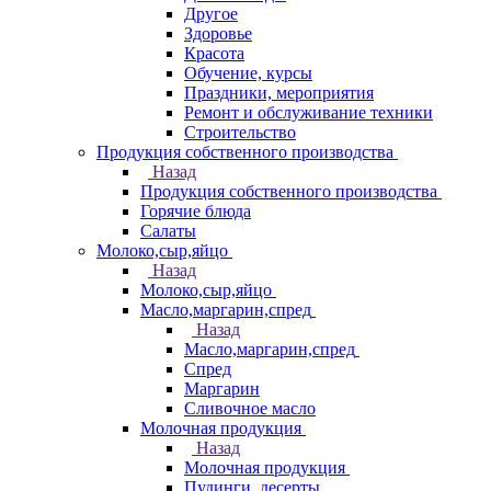
Другое
Здоровье
Красота
Обучение, курсы
Праздники, мероприятия
Ремонт и обслуживание техники
Строительство
Продукция собственного производства
Назад
Продукция собственного производства
Горячие блюда
Салаты
Молоко,сыр,яйцо
Назад
Молоко,сыр,яйцо
Масло,маргарин,спред
Назад
Масло,маргарин,спред
Спред
Маргарин
Сливочное масло
Молочная продукция
Назад
Молочная продукция
Пудинги, десерты