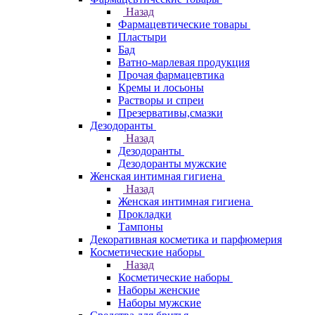
Назад
Фармацевтические товары
Пластыри
Бад
Ватно-марлевая продукция
Прочая фармацевтика
Кремы и лосьоны
Растворы и спреи
Презервативы,смазки
Дезодоранты
Назад
Дезодоранты
Дезодоранты мужские
Женская интимная гигиена
Назад
Женская интимная гигиена
Прокладки
Тампоны
Декоративная косметика и парфюмерия
Косметические наборы
Назад
Косметические наборы
Наборы женские
Наборы мужские