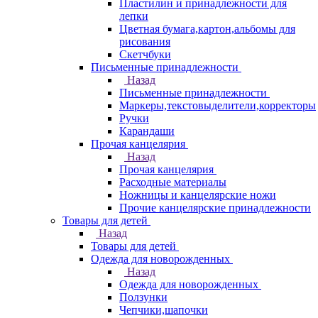
Пластилин и принадлежности для
лепки
Цветная бумага,картон,альбомы для
рисования
Скетчбуки
Письменные принадлежности
Назад
Письменные принадлежности
Маркеры,текстовыделители,корректоры
Ручки
Карандаши
Прочая канцелярия
Назад
Прочая канцелярия
Расходные материалы
Ножницы и канцелярские ножи
Прочие канцелярские принадлежности
Товары для детей
Назад
Товары для детей
Одежда для новорожденных
Назад
Одежда для новорожденных
Ползунки
Чепчики,шапочки