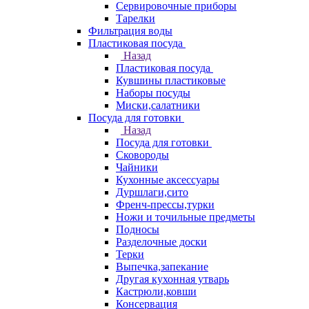
Сервировочные приборы
Тарелки
Фильтрация воды
Пластиковая посуда
Назад
Пластиковая посуда
Кувшины пластиковые
Наборы посуды
Миски,салатники
Посуда для готовки
Назад
Посуда для готовки
Сковороды
Чайники
Кухонные аксессуары
Дуршлаги,сито
Френч-прессы,турки
Ножи и точильные предметы
Подносы
Разделочные доски
Терки
Выпечка,запекание
Другая кухонная утварь
Кастрюли,ковши
Консервация