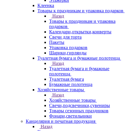
Этажерки
Клеенка
Товары к праздникам и упаковка подарков
Назад
Товары к праздникам и упаковка
подарков
Календари,открытки,конверты
Свечи для торта
Пакеты
Упаковка подарков
Шарики,гирлянды
Туалетная бумага и бумажные полотенца
Назад
Туалетная бумага и бумажные
полотенца
Туалетная бумага
Бумажные полотенца
Хозяйственные товары
Назад
Хозяйственные товары
Свечи,подсвечники,сувениры
Товары сезонных праздников
Фонари,светильники
Канцелярия и печатная продукция
Назад