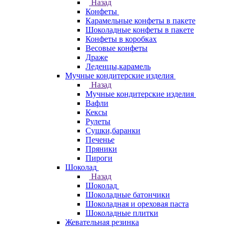
Назад
Конфеты
Карамельные конфеты в пакете
Шоколадные конфеты в пакете
Конфеты в коробках
Весовые конфеты
Драже
Леденцы,карамель
Мучные кондитерские изделия
Назад
Мучные кондитерские изделия
Вафли
Кексы
Рулеты
Сушки,баранки
Печенье
Пряники
Пироги
Шоколад
Назад
Шоколад
Шоколадные батончики
Шоколадная и ореховая паста
Шоколадные плитки
Жевательная резинка