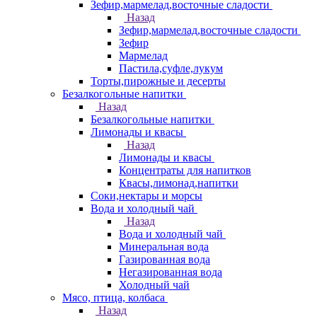
Зефир,мармелад,восточные сладости
Назад
Зефир,мармелад,восточные сладости
Зефир
Мармелад
Пастила,суфле,лукум
Торты,пирожные и десерты
Безалкогольные напитки
Назад
Безалкогольные напитки
Лимонады и квасы
Назад
Лимонады и квасы
Концентраты для напитков
Квасы,лимонад,напитки
Соки,нектары и морсы
Вода и холодный чай
Назад
Вода и холодный чай
Минеральная вода
Газированная вода
Негазированная вода
Холодный чай
Мясо, птица, колбаса
Назад