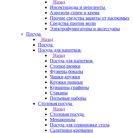
Назад
Инсектициды и репеленты
Аэрозоли,спреи и крема
Прочие средства защиты от насекомых
Средства против моли
Электрофумигаторы и аксессуары
Посуда
Назад
Посуда
Посуда для напитков
Назад
Посуда для напитков
Стопки,рюмки
Фужеры,бокалы
Чашки,кружки
Кружки пивные
Кувшины,графины
Стаканы
Питьевые наборы
Столовая посуда
Назад
Столовая посуда
Менажницы
Посуда для сервировки стола
Салатники,креманки