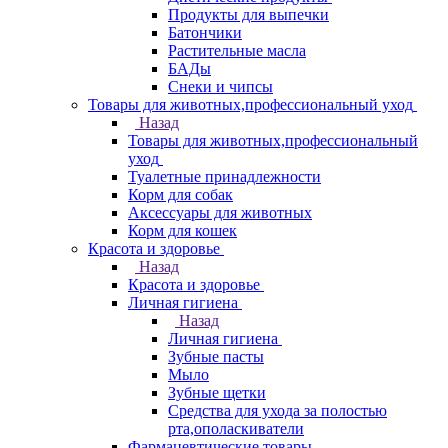
Продукты для выпечки
Батончики
Растительные масла
БАДы
Снеки и чипсы
Товары для животных,профессиональный уход
Назад
Товары для животных,профессиональный
уход
Туалетные принадлежности
Корм для собак
Аксессуары для животных
Корм для кошек
Красота и здоровье
Назад
Красота и здоровье
Личная гигиена
Назад
Личная гигиена
Зубные пасты
Мыло
Зубные щетки
Средства для ухода за полостью
рта,ополаскиватели
Фармацевтические товары