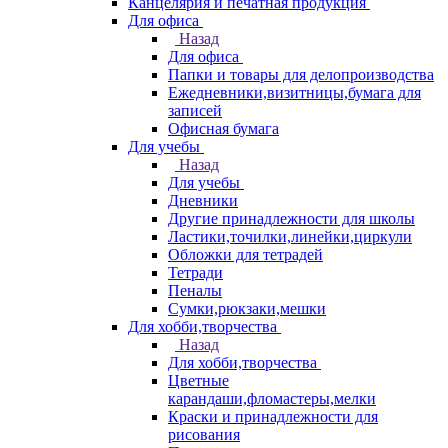
Канцелярия и печатная продукция
Для офиса
Назад
Для офиса
Папки и товары для делопроизводства
Ежедневники,визитницы,бумага для
записей
Офисная бумага
Для учебы
Назад
Для учебы
Дневники
Другие принадлежности для школы
Ластики,точилки,линейки,циркули
Обложки для тетрадей
Тетради
Пеналы
Сумки,рюкзаки,мешки
Для хобби,творчества
Назад
Для хобби,творчества
Цветные
карандаши,фломастеры,мелки
Краски и принадлежности для
рисования