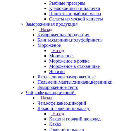
Рыбные пресервы
Крабовое мясо и палочки
Паштеты и рыбные масла
Салаты из моской капусты
Замороженная продукция
Назад
Замороженная продукция
Блины,сырники,полуфабрикаты
Мороженое
Назад
Мороженое
Мороженое в рожке
Мороженое в стаканчике
Эскимо
Ягоды,овощи замороженные
Пельмени,манты,хинкали,варенники
Замороженное тесто
Чай,кофе,какао,цикорий
Назад
Чай,кофе,какао,цикорий
Какао и горячий шоколад
Назад
Какао и горячий шоколад
Какао
Горячий шоколад