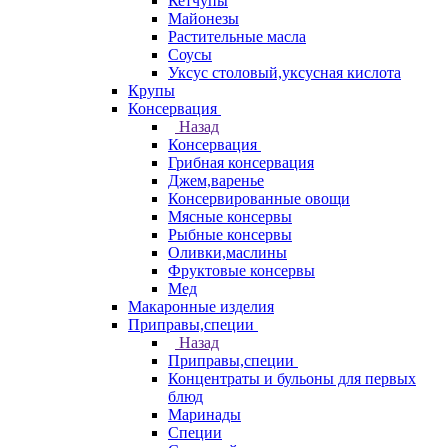
Кетчупы
Майонезы
Растительные масла
Соусы
Уксус столовый,уксусная кислота
Крупы
Консервация
Назад
Консервация
Грибная консервация
Джем,варенье
Консервированные овощи
Мясные консервы
Рыбные консервы
Оливки,маслины
Фруктовые консервы
Мед
Макаронные изделия
Приправы,специи
Назад
Приправы,специи
Концентраты и бульоны для первых
блюд
Маринады
Специи