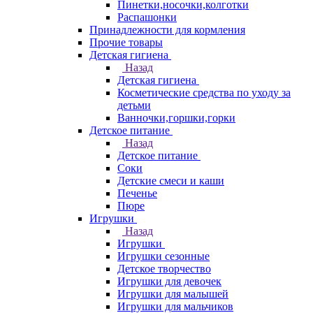
Пинетки,носочки,колготки
Распашонки
Принадлежности для кормления
Прочие товары
Детская гигиена
Назад
Детская гигиена
Косметические средства по уходу за
детьми
Ванночки,горшки,горки
Детское питание
Назад
Детское питание
Соки
Детские смеси и каши
Печенье
Пюре
Игрушки
Назад
Игрушки
Игрушки сезонные
Детское творчество
Игрушки для девочек
Игрушки для малышей
Игрушки для мальчиков