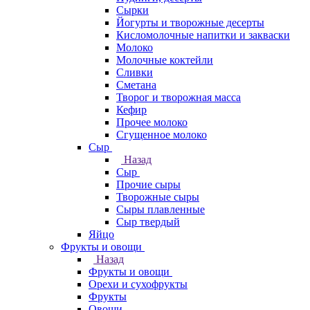
Сырки
Йогурты и творожные десерты
Кисломолочные напитки и закваски
Молоко
Молочные коктейли
Сливки
Сметана
Творог и творожная масса
Кефир
Прочее молоко
Сгущенное молоко
Сыр
Назад
Сыр
Прочие сыры
Творожные сыры
Сыры плавленные
Сыр твердый
Яйцо
Фрукты и овощи
Назад
Фрукты и овощи
Орехи и сухофрукты
Фрукты
Овощи