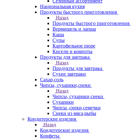
Сезонный ассортимент
Национальная кухня
Продукты быстрого приготовления
Назад
Продукты быстрого приготовления
Вермишель и лапша
Каша
Супы
Картофельное пюре
Кисели и компоты
Продукты для завтрака
Назад
Продукты для завтрака
Сухие завтраки
Сахар,соль
Чипсы, сухарики,снеки
Назад
Чипсы, сухарики,снеки
Сухарики
Чипсы ,снеки,семечки
Снеки из мяса,рыбы
Кондитерские изделия
Назад
Кондитерские изделия
Конфеты