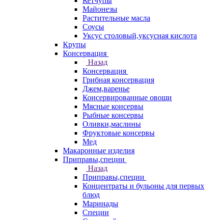
Кетчупы
Майонезы
Растительные масла
Соусы
Уксус столовый,уксусная кислота
Крупы
Консервация
Назад
Консервация
Грибная консервация
Джем,варенье
Консервированные овощи
Мясные консервы
Рыбные консервы
Оливки,маслины
Фруктовые консервы
Мед
Макаронные изделия
Приправы,специи
Назад
Приправы,специи
Концентраты и бульоны для первых
блюд
Маринады
Специи