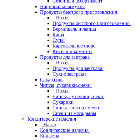
Сезонный ассортимент
Национальная кухня
Продукты быстрого приготовления
Назад
Продукты быстрого приготовления
Вермишель и лапша
Каша
Супы
Картофельное пюре
Кисели и компоты
Продукты для завтрака
Назад
Продукты для завтрака
Сухие завтраки
Сахар,соль
Чипсы, сухарики,снеки
Назад
Чипсы, сухарики,снеки
Сухарики
Чипсы ,снеки,семечки
Снеки из мяса,рыбы
Кондитерские изделия
Назад
Кондитерские изделия
Конфеты