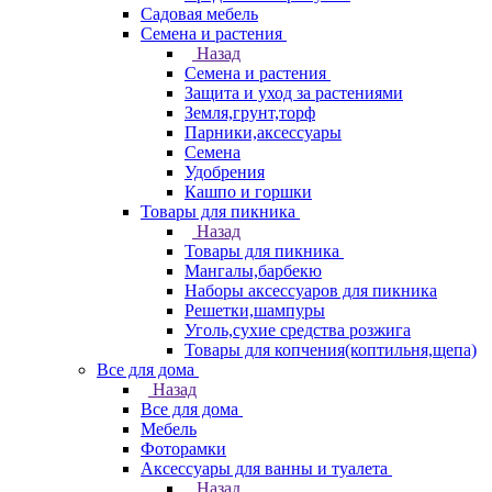
Садовая мебель
Семена и растения
Назад
Семена и растения
Защита и уход за растениями
Земля,грунт,торф
Парники,аксессуары
Семена
Удобрения
Кашпо и горшки
Товары для пикника
Назад
Товары для пикника
Мангалы,барбекю
Наборы аксессуаров для пикника
Решетки,шампуры
Уголь,сухие средства розжига
Товары для копчения(коптильня,щепа)
Все для дома
Назад
Все для дома
Мебель
Фоторамки
Аксессуары для ванны и туалета
Назад