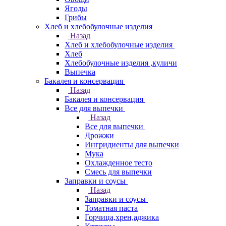
Ягоды
Грибы
Хлеб и хлебобулочные изделия
Назад
Хлеб и хлебобулочные изделия
Хлеб
Хлебобулочные изделия ,куличи
Выпечка
Бакалея и консервация
Назад
Бакалея и консервация
Все для выпечки
Назад
Все для выпечки
Дрожжи
Ингридиенты для выпечки
Мука
Охлажденное тесто
Смесь для выпечки
Заправки и соусы
Назад
Заправки и соусы
Томатная паста
Горчица,хрен,аджика