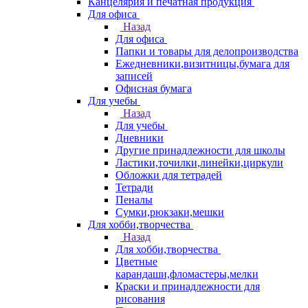
Канцелярия и печатная продукция
Для офиса
Назад
Для офиса
Папки и товары для делопроизводства
Ежедневники,визитницы,бумага для
записей
Офисная бумага
Для учебы
Назад
Для учебы
Дневники
Другие принадлежности для школы
Ластики,точилки,линейки,циркули
Обложки для тетрадей
Тетради
Пеналы
Сумки,рюкзаки,мешки
Для хобби,творчества
Назад
Для хобби,творчества
Цветные
карандаши,фломастеры,мелки
Краски и принадлежности для
рисования