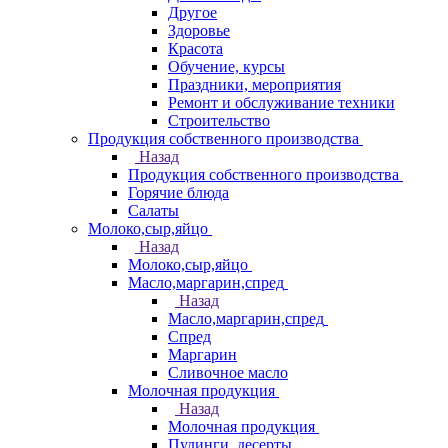
Другое
Здоровье
Красота
Обучение, курсы
Праздники, мероприятия
Ремонт и обслуживание техники
Строительство
Продукция собственного производства
Назад
Продукция собственного производства
Горячие блюда
Салаты
Молоко,сыр,яйцо
Назад
Молоко,сыр,яйцо
Масло,маргарин,спред
Назад
Масло,маргарин,спред
Спред
Маргарин
Сливочное масло
Молочная продукция
Назад
Молочная продукция
Пудинги, десерты