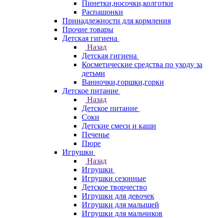
Пинетки,носочки,колготки
Распашонки
Принадлежности для кормления
Прочие товары
Детская гигиена
Назад
Детская гигиена
Косметические средства по уходу за
детьми
Ванночки,горшки,горки
Детское питание
Назад
Детское питание
Соки
Детские смеси и каши
Печенье
Пюре
Игрушки
Назад
Игрушки
Игрушки сезонные
Детское творчество
Игрушки для девочек
Игрушки для малышей
Игрушки для мальчиков