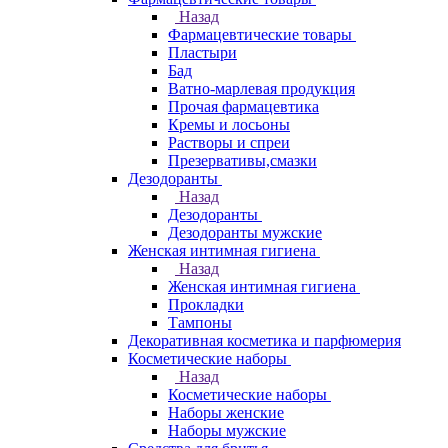
Назад
Фармацевтические товары
Пластыри
Бад
Ватно-марлевая продукция
Прочая фармацевтика
Кремы и лосьоны
Растворы и спреи
Презервативы,смазки
Дезодоранты
Назад
Дезодоранты
Дезодоранты мужские
Женская интимная гигиена
Назад
Женская интимная гигиена
Прокладки
Тампоны
Декоративная косметика и парфюмерия
Косметические наборы
Назад
Косметические наборы
Наборы женские
Наборы мужские