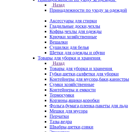
Назад
Принадлежности по уходу за одеждой
Аксессуары для стирки
Гладильные доски,чехлы
Кофры,чехлы для одежды
Крючки хозяйственные
Вешалки
Сушилки для белья
Щетки для одежды и обуви
Товары для уборки и хранения
Назад
Товары для уборки и хранения
Губки,щетки,салфетки для уборки
Контейнеры для мусора,баки,канистры
Сумки хозяйственные
Контейнеры и емкости
Термосумки
Корзины,ящики,коробки
Фольга,бумага,пленка,пакеты для льда
Мешки для мусора
Перчатки
Тазы,ведра
Швабры,щетки,совки