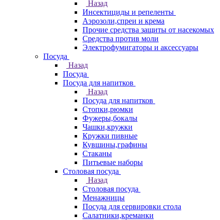
Назад
Инсектициды и репеленты
Аэрозоли,спреи и крема
Прочие средства защиты от насекомых
Средства против моли
Электрофумигаторы и аксессуары
Посуда
Назад
Посуда
Посуда для напитков
Назад
Посуда для напитков
Стопки,рюмки
Фужеры,бокалы
Чашки,кружки
Кружки пивные
Кувшины,графины
Стаканы
Питьевые наборы
Столовая посуда
Назад
Столовая посуда
Менажницы
Посуда для сервировки стола
Салатники,креманки