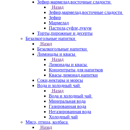
Зефир,мармелад,восточные сладости
Назад
Зефир,мармелад,восточные сладости
Зефир
Мармелад
Пастила,суфле,лукум
Торты,пирожные и десерты
Безалкогольные напитки
Назад
Безалкогольные напитки
Лимонады и квасы
Назад
Лимонады и квасы
Концентраты для напитков
Квасы,лимонад,напитки
Соки,нектары и морсы
Вода и холодный чай
Назад
Вода и холодный чай
Минеральная вода
Газированная вода
Негазированная вода
Холодный чай
Мясо, птица, колбаса
Назад