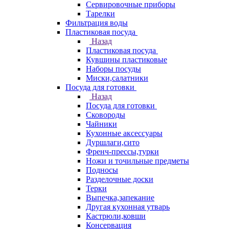
Сервировочные приборы
Тарелки
Фильтрация воды
Пластиковая посуда
Назад
Пластиковая посуда
Кувшины пластиковые
Наборы посуды
Миски,салатники
Посуда для готовки
Назад
Посуда для готовки
Сковороды
Чайники
Кухонные аксессуары
Дуршлаги,сито
Френч-прессы,турки
Ножи и точильные предметы
Подносы
Разделочные доски
Терки
Выпечка,запекание
Другая кухонная утварь
Кастрюли,ковши
Консервация