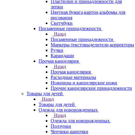
Пластилин и принадлежности для
лепки
Цветная бумага,картон,альбомы для
рисования
Скетчбуки
Письменные принадлежности
Назад
Письменные принадлежности
Маркеры,текстовыделители,корректоры
Ручки
Карандаши
Прочая канцелярия
Назад
Прочая канцелярия
Расходные материалы
Ножницы и канцелярские ножи
Прочие канцелярские принадлежности
Товары для детей
Назад
Товары для детей
Одежда для новорожденных
Назад
Одежда для новорожденных
Ползунки
Чепчики,шапочки