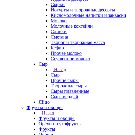
Сырки
Йогурты и творожные десерты
Кисломолочные напитки и закваски
Молоко
Молочные коктейли
Сливки
Сметана
Творог и творожная масса
Кефир
Прочее молоко
Сгущенное молоко
Сыр
Назад
Сыр
Прочие сыры
Творожные сыры
Сыры плавленные
Сыр твердый
Яйцо
Фрукты и овощи
Назад
Фрукты и овощи
Орехи и сухофрукты
Фрукты
Овощи