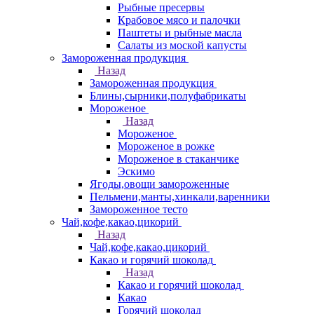
Рыбные пресервы
Крабовое мясо и палочки
Паштеты и рыбные масла
Салаты из моской капусты
Замороженная продукция
Назад
Замороженная продукция
Блины,сырники,полуфабрикаты
Мороженое
Назад
Мороженое
Мороженое в рожке
Мороженое в стаканчике
Эскимо
Ягоды,овощи замороженные
Пельмени,манты,хинкали,варенники
Замороженное тесто
Чай,кофе,какао,цикорий
Назад
Чай,кофе,какао,цикорий
Какао и горячий шоколад
Назад
Какао и горячий шоколад
Какао
Горячий шоколад