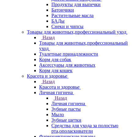
Продукты для выпечки
Батончики
Растительные масла
БАДы
Снеки и чипсы
Товары для животных,профессиональный уход
Назад
Товары для животных,профессиональный
уход
Туалетные принадлежности
Корм для собак
Аксессуары для животных
Корм для кошек
Красота и здоровье
Назад
Красота и здоровье
Личная гигиена
Назад
Личная гигиена
Зубные пасты
Мыло
Зубные щетки
Средства для ухода за полостью
рта,ополаскиватели
Фармацевтические товары