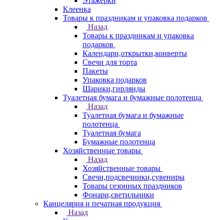
Этажерки
Клеенка
Товары к праздникам и упаковка подарков
Назад
Товары к праздникам и упаковка
подарков
Календари,открытки,конверты
Свечи для торта
Пакеты
Упаковка подарков
Шарики,гирлянды
Туалетная бумага и бумажные полотенца
Назад
Туалетная бумага и бумажные
полотенца
Туалетная бумага
Бумажные полотенца
Хозяйственные товары
Назад
Хозяйственные товары
Свечи,подсвечники,сувениры
Товары сезонных праздников
Фонари,светильники
Канцелярия и печатная продукция
Назад