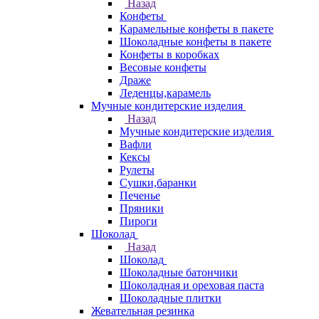
Назад
Конфеты
Карамельные конфеты в пакете
Шоколадные конфеты в пакете
Конфеты в коробках
Весовые конфеты
Драже
Леденцы,карамель
Мучные кондитерские изделия
Назад
Мучные кондитерские изделия
Вафли
Кексы
Рулеты
Сушки,баранки
Печенье
Пряники
Пироги
Шоколад
Назад
Шоколад
Шоколадные батончики
Шоколадная и ореховая паста
Шоколадные плитки
Жевательная резинка