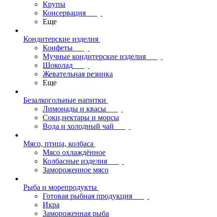
Крупы
Консервация
Еще
Кондитерские изделия
Конфеты
Мучные кондитерские изделия
Шоколад
Жевательная резинка
Еще
Безалкогольные напитки
Лимонады и квасы
Соки,нектары и морсы
Вода и холодный чай
Мясо, птица, колбаса
Мясо охлаждённое
Колбасные изделия
Замороженное мясо
Рыба и морепродукты
Готовая рыбная продукция
Икра
Замороженная рыба