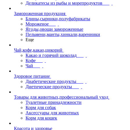
Деликатесы из рыбы и морепродуктов
Замороженная продукция
Блины,сырники,полуфабрикаты
Мороженое
Ягоды,овощи замороженные
Пельмени,манты,хинкали,варенники
Еще
Чай,кофе,какао,цикорий
Какао и горячий шоколад
Кофе
Чай
Здоровое питание
Диабетические продукты
Диетические продукты
Товары для животных,профессиональный уход
Туалетные принадлежности
Корм для собак
Аксессуары для животных
Корм для кошек
Красота и здоровье