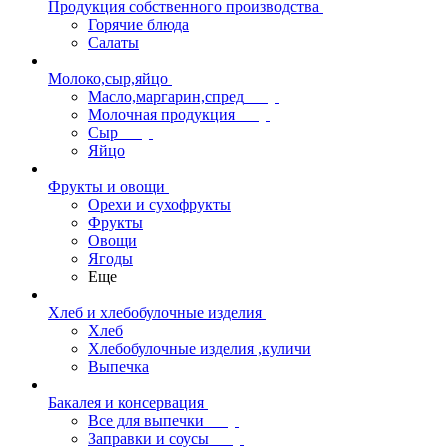
Продукция собственного производства
Горячие блюда
Салаты
Молоко,сыр,яйцо
Масло,маргарин,спред
Молочная продукция
Сыр
Яйцо
Фрукты и овощи
Орехи и сухофрукты
Фрукты
Овощи
Ягоды
Еще
Хлеб и хлебобулочные изделия
Хлеб
Хлебобулочные изделия ,куличи
Выпечка
Бакалея и консервация
Все для выпечки
Заправки и соусы