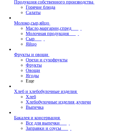
Продукция собственного производства
Горячие блюда
Салаты
Молоко,сыр,яйцо
Масло,маргарин,спред
Молочная продукция
Сыр
Яйцо
Фрукты и овощи
Орехи и сухофрукты
Фрукты
Овощи
Ягоды
Еще
Хлеб и хлебобулочные изделия
Хлеб
Хлебобулочные изделия ,куличи
Выпечка
Бакалея и консервация
Все для выпечки
Заправки и соусы