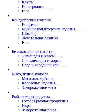
Крупы
Консервация
Еще
Кондитерские изделия
Конфеты
Мучные кондитерские изделия
Шоколад
Жевательная резинка
Еще
Безалкогольные напитки
Лимонады и квасы
Соки,нектары и морсы
Вода и холодный чай
Мясо, птица, колбаса
Мясо охлаждённое
Колбасные изделия
Замороженное мясо
Рыба и морепродукты
Готовая рыбная продукция
Икра
Замороженная рыба