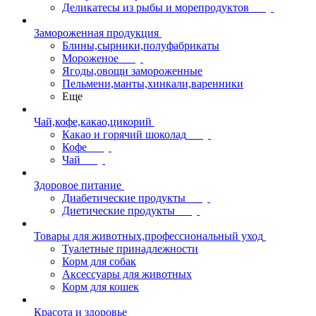
Деликатесы из рыбы и морепродуктов
Замороженная продукция
Блины,сырники,полуфабрикаты
Мороженое
Ягоды,овощи замороженные
Пельмени,манты,хинкали,варенники
Еще
Чай,кофе,какао,цикорий
Какао и горячий шоколад
Кофе
Чай
Здоровое питание
Диабетические продукты
Диетические продукты
Товары для животных,профессиональный уход
Туалетные принадлежности
Корм для собак
Аксессуары для животных
Корм для кошек
Красота и здоровье