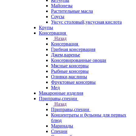
Кетчупы
Майонезы
Растительные масла
Соусы
Уксус столовый,уксусная кислота
Крупы
Консервация
Назад
Консервация
Грибная консервация
Джем,варенье
Консервированные овощи
Мясные консервы
Рыбные консервы
Оливки,маслины
Фруктовые консервы
Мед
Макаронные изделия
Приправы,специи
Назад
Приправы,специи
Концентраты и бульоны для первых
блюд
Маринады
Специи