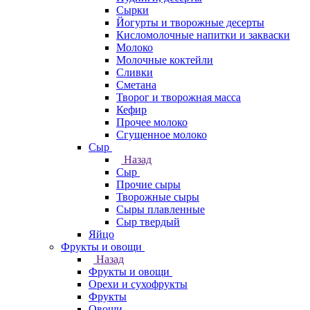
Сырки
Йогурты и творожные десерты
Кисломолочные напитки и закваски
Молоко
Молочные коктейли
Сливки
Сметана
Творог и творожная масса
Кефир
Прочее молоко
Сгущенное молоко
Сыр
Назад
Сыр
Прочие сыры
Творожные сыры
Сыры плавленные
Сыр твердый
Яйцо
Фрукты и овощи
Назад
Фрукты и овощи
Орехи и сухофрукты
Фрукты
Овощи