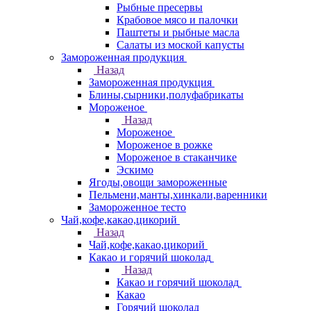
Рыбные пресервы
Крабовое мясо и палочки
Паштеты и рыбные масла
Салаты из моской капусты
Замороженная продукция
Назад
Замороженная продукция
Блины,сырники,полуфабрикаты
Мороженое
Назад
Мороженое
Мороженое в рожке
Мороженое в стаканчике
Эскимо
Ягоды,овощи замороженные
Пельмени,манты,хинкали,варенники
Замороженное тесто
Чай,кофе,какао,цикорий
Назад
Чай,кофе,какао,цикорий
Какао и горячий шоколад
Назад
Какао и горячий шоколад
Какао
Горячий шоколад