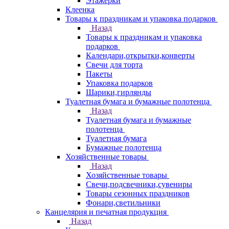
Этажерки
Клеенка
Товары к праздникам и упаковка подарков
Назад
Товары к праздникам и упаковка
подарков
Календари,открытки,конверты
Свечи для торта
Пакеты
Упаковка подарков
Шарики,гирлянды
Туалетная бумага и бумажные полотенца
Назад
Туалетная бумага и бумажные
полотенца
Туалетная бумага
Бумажные полотенца
Хозяйственные товары
Назад
Хозяйственные товары
Свечи,подсвечники,сувениры
Товары сезонных праздников
Фонари,светильники
Канцелярия и печатная продукция
Назад