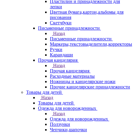
Пластилин и принадлежности для
лепки
Цветная бумага,картон,альбомы для
рисования
Скетчбуки
Письменные принадлежности
Назад
Письменные принадлежности
Маркеры,текстовыделители,корректоры
Ручки
Карандаши
Прочая канцелярия
Назад
Прочая канцелярия
Расходные материалы
Ножницы и канцелярские ножи
Прочие канцелярские принадлежности
Товары для детей
Назад
Товары для детей
Одежда для новорожденных
Назад
Одежда для новорожденных
Ползунки
Чепчики,шапочки