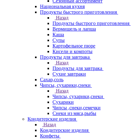
Сезонный ассортимент
Национальная кухня
Продукты быстрого приготовления
Назад
Продукты быстрого приготовления
Вермишель и лапша
Каша
Супы
Картофельное пюре
Кисели и компоты
Продукты для завтрака
Назад
Продукты для завтрака
Сухие завтраки
Сахар,соль
Чипсы, сухарики,снеки
Назад
Чипсы, сухарики,снеки
Сухарики
Чипсы ,снеки,семечки
Снеки из мяса,рыбы
Кондитерские изделия
Назад
Кондитерские изделия
Конфеты