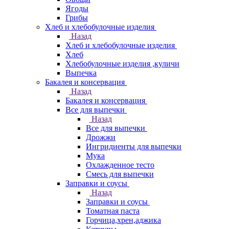
Ягоды
Грибы
Хлеб и хлебобулочные изделия
Назад
Хлеб и хлебобулочные изделия
Хлеб
Хлебобулочные изделия ,куличи
Выпечка
Бакалея и консервация
Назад
Бакалея и консервация
Все для выпечки
Назад
Все для выпечки
Дрожжи
Ингридиенты для выпечки
Мука
Охлажденное тесто
Смесь для выпечки
Заправки и соусы
Назад
Заправки и соусы
Томатная паста
Горчица,хрен,аджика