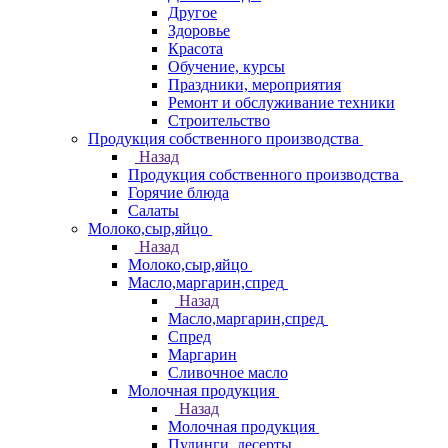
Другое
Здоровье
Красота
Обучение, курсы
Праздники, мероприятия
Ремонт и обслуживание техники
Строительство
Продукция собственного производства
Назад
Продукция собственного производства
Горячие блюда
Салаты
Молоко,сыр,яйцо
Назад
Молоко,сыр,яйцо
Масло,маргарин,спред
Назад
Масло,маргарин,спред
Спред
Маргарин
Сливочное масло
Молочная продукция
Назад
Молочная продукция
Пудинги, десерты