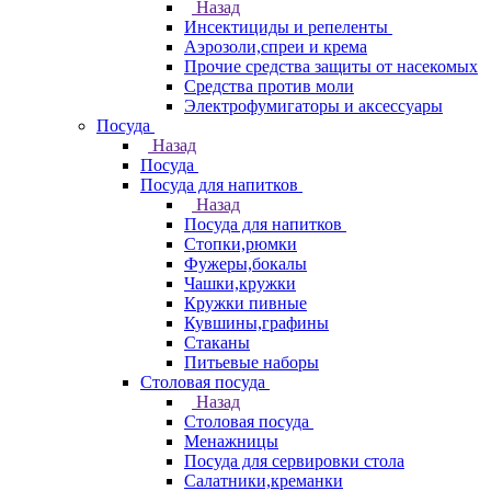
Назад
Инсектициды и репеленты
Аэрозоли,спреи и крема
Прочие средства защиты от насекомых
Средства против моли
Электрофумигаторы и аксессуары
Посуда
Назад
Посуда
Посуда для напитков
Назад
Посуда для напитков
Стопки,рюмки
Фужеры,бокалы
Чашки,кружки
Кружки пивные
Кувшины,графины
Стаканы
Питьевые наборы
Столовая посуда
Назад
Столовая посуда
Менажницы
Посуда для сервировки стола
Салатники,креманки