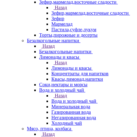
Зефир,мармелад,восточные сладости
Назад
Зефир,мармелад,восточные сладости
Зефир
Мармелад
Пастила,суфле,лукум
Торты,пирожные и десерты
Безалкогольные напитки
Назад
Безалкогольные напитки
Лимонады и квасы
Назад
Лимонады и квасы
Концентраты для напитков
Квасы,лимонад,напитки
Соки,нектары и морсы
Вода и холодный чай
Назад
Вода и холодный чай
Минеральная вода
Газированная вода
Негазированная вода
Холодный чай
Мясо, птица, колбаса
Назад