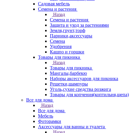
Садовая мебель
Семена и растения
Назад
Семена и растения
Защита и уход за растениями
Земля,грунт,торф
Парники,аксессуары
Семена
Удобрения
Кашпо и горшки
Товары для пикника
Назад
Товары для пикника
Мангалы,барбекю
Наборы аксессуаров для пикника
Решетки,шампуры
Уголь,сухие средства розжига
Товары для копчения(коптильня,щепа)
Все для дома
Назад
Все для дома
Мебель
Фоторамки
Аксессуары для ванны и туалета
Назад