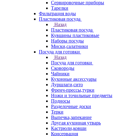
Сервировочные приборы
Тарелки
Фильтрация воды
Пластиковая посуда
Назад
Пластиковая посуда
Кувшины пластиковые
Наборы посуды
Миски,салатники
Посуда для готовки
Назад
Посуда для готовки
Сковороды
Чайники
Кухонные аксессуары
Дуршлаги,сито
Френч-прессы,турки
Ножи и точильные предметы
Подносы
Разделочные доски
Терки
Выпечка,запекание
Другая кухонная утварь
Кастрюли,ковши
Консервация