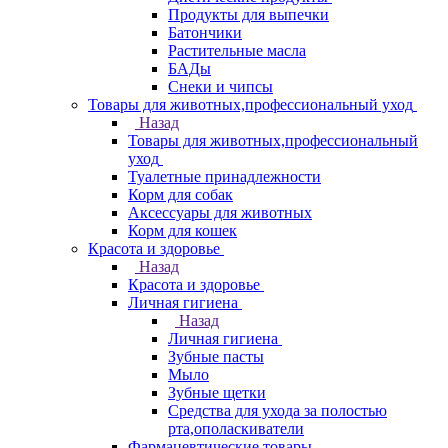
Продукты для выпечки
Батончики
Растительные масла
БАДы
Снеки и чипсы
Товары для животных,профессиональный уход
Назад
Товары для животных,профессиональный
уход
Туалетные принадлежности
Корм для собак
Аксессуары для животных
Корм для кошек
Красота и здоровье
Назад
Красота и здоровье
Личная гигиена
Назад
Личная гигиена
Зубные пасты
Мыло
Зубные щетки
Средства для ухода за полостью
рта,ополаскиватели
Фармацевтические товары