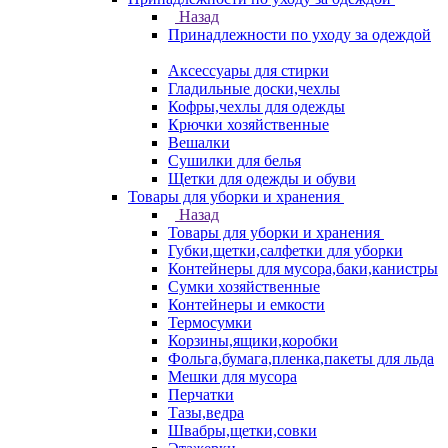
Назад
Принадлежности по уходу за одеждой
Аксессуары для стирки
Гладильные доски,чехлы
Кофры,чехлы для одежды
Крючки хозяйственные
Вешалки
Сушилки для белья
Щетки для одежды и обуви
Товары для уборки и хранения
Назад
Товары для уборки и хранения
Губки,щетки,салфетки для уборки
Контейнеры для мусора,баки,канистры
Сумки хозяйственные
Контейнеры и емкости
Термосумки
Корзины,ящики,коробки
Фольга,бумага,пленка,пакеты для льда
Мешки для мусора
Перчатки
Тазы,ведра
Швабры,щетки,совки