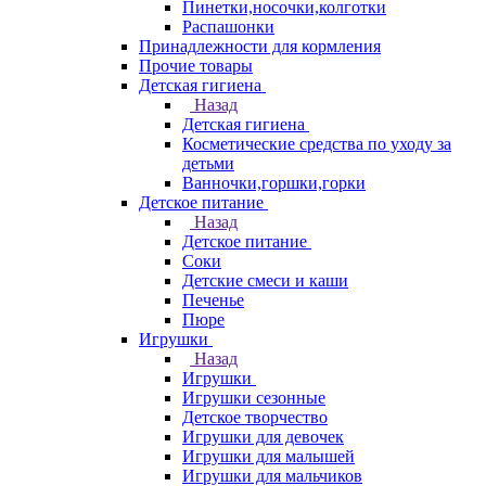
Пинетки,носочки,колготки
Распашонки
Принадлежности для кормления
Прочие товары
Детская гигиена
Назад
Детская гигиена
Косметические средства по уходу за
детьми
Ванночки,горшки,горки
Детское питание
Назад
Детское питание
Соки
Детские смеси и каши
Печенье
Пюре
Игрушки
Назад
Игрушки
Игрушки сезонные
Детское творчество
Игрушки для девочек
Игрушки для малышей
Игрушки для мальчиков