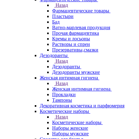
Назад
Фармацевтические товары
Пластыри
Бад
Ватно-марлевая продукция
Прочая фармацевтика
Кремы и лосьоны
Растворы и спреи
Презервативы,смазки
Дезодоранты
Назад
Дезодоранты
Дезодоранты мужские
Женская интимная гигиена
Назад
Женская интимная гигиена
Прокладки
Тампоны
Декоративная косметика и парфюмерия
Косметические наборы
Назад
Косметические наборы
Наборы женские
Наборы мужские