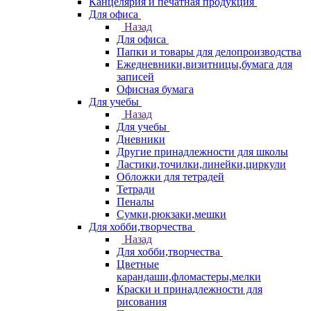
Канцелярия и печатная продукция
Для офиса
Назад
Для офиса
Папки и товары для делопроизводства
Ежедневники,визитницы,бумага для
записей
Офисная бумага
Для учебы
Назад
Для учебы
Дневники
Другие принадлежности для школы
Ластики,точилки,линейки,циркули
Обложки для тетрадей
Тетради
Пеналы
Сумки,рюкзаки,мешки
Для хобби,творчества
Назад
Для хобби,творчества
Цветные
карандаши,фломастеры,мелки
Краски и принадлежности для
рисования