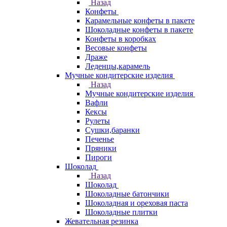
Назад
Конфеты
Карамельные конфеты в пакете
Шоколадные конфеты в пакете
Конфеты в коробках
Весовые конфеты
Драже
Леденцы,карамель
Мучные кондитерские изделия
Назад
Мучные кондитерские изделия
Вафли
Кексы
Рулеты
Сушки,баранки
Печенье
Пряники
Пироги
Шоколад
Назад
Шоколад
Шоколадные батончики
Шоколадная и ореховая паста
Шоколадные плитки
Жевательная резинка