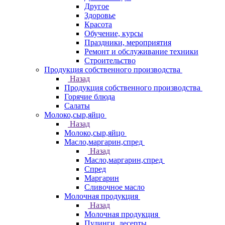
Другое
Здоровье
Красота
Обучение, курсы
Праздники, мероприятия
Ремонт и обслуживание техники
Строительство
Продукция собственного производства
Назад
Продукция собственного производства
Горячие блюда
Салаты
Молоко,сыр,яйцо
Назад
Молоко,сыр,яйцо
Масло,маргарин,спред
Назад
Масло,маргарин,спред
Спред
Маргарин
Сливочное масло
Молочная продукция
Назад
Молочная продукция
Пудинги, десерты