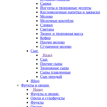
Сырки
Йогурты и творожные десерты
Кисломолочные напитки и закваски
Молоко
Молочные коктейли
Сливки
Сметана
Творог и творожная масса
Кефир
Прочее молоко
Сгущенное молоко
Сыр
Назад
Сыр
Прочие сыры
Творожные сыры
Сыры плавленные
Сыр твердый
Яйцо
Фрукты и овощи
Назад
Фрукты и овощи
Орехи и сухофрукты
Фрукты
Овощи