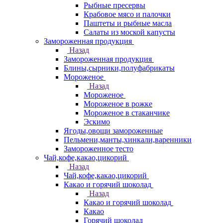
Рыбные пресервы
Крабовое мясо и палочки
Паштеты и рыбные масла
Салаты из моской капусты
Замороженная продукция
Назад
Замороженная продукция
Блины,сырники,полуфабрикаты
Мороженое
Назад
Мороженое
Мороженое в рожке
Мороженое в стаканчике
Эскимо
Ягоды,овощи замороженные
Пельмени,манты,хинкали,варенники
Замороженное тесто
Чай,кофе,какао,цикорий
Назад
Чай,кофе,какао,цикорий
Какао и горячий шоколад
Назад
Какао и горячий шоколад
Какао
Горячий шоколад