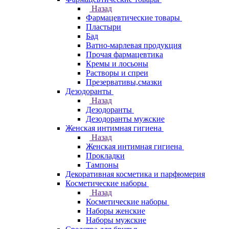
Назад
Фармацевтические товары
Пластыри
Бад
Ватно-марлевая продукция
Прочая фармацевтика
Кремы и лосьоны
Растворы и спреи
Презервативы,смазки
Дезодоранты
Назад
Дезодоранты
Дезодоранты мужские
Женская интимная гигиена
Назад
Женская интимная гигиена
Прокладки
Тампоны
Декоративная косметика и парфюмерия
Косметические наборы
Назад
Косметические наборы
Наборы женские
Наборы мужские