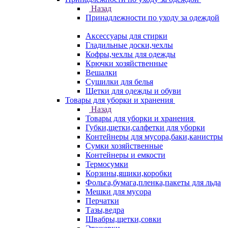
Назад
Принадлежности по уходу за одеждой
Аксессуары для стирки
Гладильные доски,чехлы
Кофры,чехлы для одежды
Крючки хозяйственные
Вешалки
Сушилки для белья
Щетки для одежды и обуви
Товары для уборки и хранения
Назад
Товары для уборки и хранения
Губки,щетки,салфетки для уборки
Контейнеры для мусора,баки,канистры
Сумки хозяйственные
Контейнеры и емкости
Термосумки
Корзины,ящики,коробки
Фольга,бумага,пленка,пакеты для льда
Мешки для мусора
Перчатки
Тазы,ведра
Швабры,щетки,совки