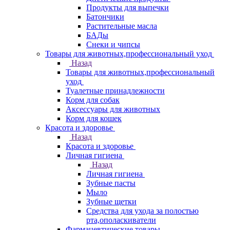
Продукты для выпечки
Батончики
Растительные масла
БАДы
Снеки и чипсы
Товары для животных,профессиональный уход
Назад
Товары для животных,профессиональный
уход
Туалетные принадлежности
Корм для собак
Аксессуары для животных
Корм для кошек
Красота и здоровье
Назад
Красота и здоровье
Личная гигиена
Назад
Личная гигиена
Зубные пасты
Мыло
Зубные щетки
Средства для ухода за полостью
рта,ополаскиватели
Фармацевтические товары