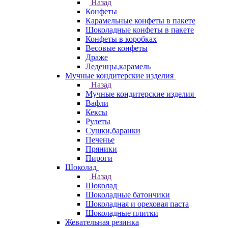
Назад
Конфеты
Карамельные конфеты в пакете
Шоколадные конфеты в пакете
Конфеты в коробках
Весовые конфеты
Драже
Леденцы,карамель
Мучные кондитерские изделия
Назад
Мучные кондитерские изделия
Вафли
Кексы
Рулеты
Сушки,баранки
Печенье
Пряники
Пироги
Шоколад
Назад
Шоколад
Шоколадные батончики
Шоколадная и ореховая паста
Шоколадные плитки
Жевательная резинка