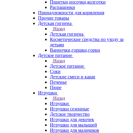
Пинетки,носочки,колготки
Распашонки
Принадлежности для кормления
Прочие товары
Детская гигиена
Назад
Детская гигиена
Косметические средства по уходу за
детьми
Ванночки,горшки,горки
Детское питание
Назад
Детское питание
Соки
Детские смеси и каши
Печенье
Пюре
Игрушки
Назад
Игрушки
Игрушки сезонные
Детское творчество
Игрушки для девочек
Игрушки для малышей
Игрушки для мальчиков