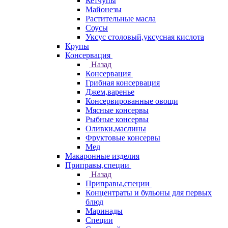
Кетчупы
Майонезы
Растительные масла
Соусы
Уксус столовый,уксусная кислота
Крупы
Консервация
Назад
Консервация
Грибная консервация
Джем,варенье
Консервированные овощи
Мясные консервы
Рыбные консервы
Оливки,маслины
Фруктовые консервы
Мед
Макаронные изделия
Приправы,специи
Назад
Приправы,специи
Концентраты и бульоны для первых
блюд
Маринады
Специи