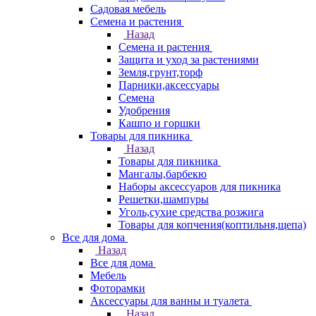
Садовая мебель
Семена и растения
Назад
Семена и растения
Защита и уход за растениями
Земля,грунт,торф
Парники,аксессуары
Семена
Удобрения
Кашпо и горшки
Товары для пикника
Назад
Товары для пикника
Мангалы,барбекю
Наборы аксессуаров для пикника
Решетки,шампуры
Уголь,сухие средства розжига
Товары для копчения(коптильня,щепа)
Все для дома
Назад
Все для дома
Мебель
Фоторамки
Аксессуары для ванны и туалета
Назад