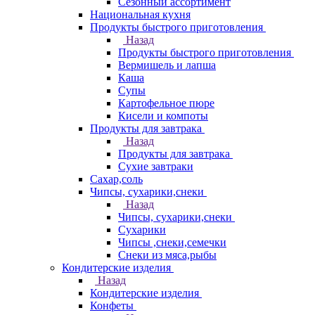
Сезонный ассортимент
Национальная кухня
Продукты быстрого приготовления
Назад
Продукты быстрого приготовления
Вермишель и лапша
Каша
Супы
Картофельное пюре
Кисели и компоты
Продукты для завтрака
Назад
Продукты для завтрака
Сухие завтраки
Сахар,соль
Чипсы, сухарики,снеки
Назад
Чипсы, сухарики,снеки
Сухарики
Чипсы ,снеки,семечки
Снеки из мяса,рыбы
Кондитерские изделия
Назад
Кондитерские изделия
Конфеты