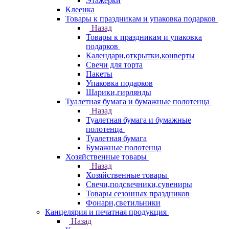
Этажерки
Клеенка
Товары к праздникам и упаковка подарков
Назад
Товары к праздникам и упаковка
подарков
Календари,открытки,конверты
Свечи для торта
Пакеты
Упаковка подарков
Шарики,гирлянды
Туалетная бумага и бумажные полотенца
Назад
Туалетная бумага и бумажные
полотенца
Туалетная бумага
Бумажные полотенца
Хозяйственные товары
Назад
Хозяйственные товары
Свечи,подсвечники,сувениры
Товары сезонных праздников
Фонари,светильники
Канцелярия и печатная продукция
Назад