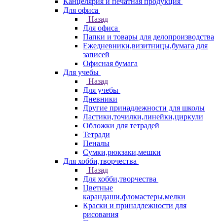
Канцелярия и печатная продукция
Для офиса
Назад
Для офиса
Папки и товары для делопроизводства
Ежедневники,визитницы,бумага для
записей
Офисная бумага
Для учебы
Назад
Для учебы
Дневники
Другие принадлежности для школы
Ластики,точилки,линейки,циркули
Обложки для тетрадей
Тетради
Пеналы
Сумки,рюкзаки,мешки
Для хобби,творчества
Назад
Для хобби,творчества
Цветные
карандаши,фломастеры,мелки
Краски и принадлежности для
рисования