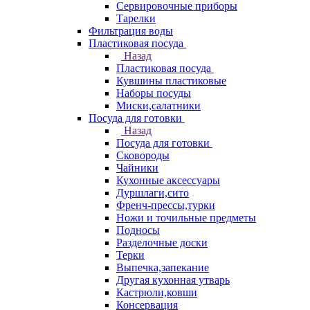
Сервировочные приборы
Тарелки
Фильтрация воды
Пластиковая посуда
Назад
Пластиковая посуда
Кувшины пластиковые
Наборы посуды
Миски,салатники
Посуда для готовки
Назад
Посуда для готовки
Сковороды
Чайники
Кухонные аксессуары
Дуршлаги,сито
Френч-прессы,турки
Ножи и точильные предметы
Подносы
Разделочные доски
Терки
Выпечка,запекание
Другая кухонная утварь
Кастрюли,ковши
Консервация