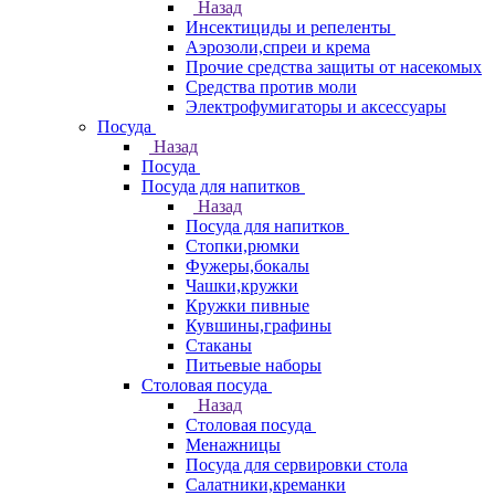
Назад
Инсектициды и репеленты
Аэрозоли,спреи и крема
Прочие средства защиты от насекомых
Средства против моли
Электрофумигаторы и аксессуары
Посуда
Назад
Посуда
Посуда для напитков
Назад
Посуда для напитков
Стопки,рюмки
Фужеры,бокалы
Чашки,кружки
Кружки пивные
Кувшины,графины
Стаканы
Питьевые наборы
Столовая посуда
Назад
Столовая посуда
Менажницы
Посуда для сервировки стола
Салатники,креманки