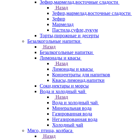
Зефир,мармелад,восточные сладости
Назад
Зефир,мармелад,восточные сладости
Зефир
Мармелад
Пастила,суфле,лукум
Торты,пирожные и десерты
Безалкогольные напитки
Назад
Безалкогольные напитки
Лимонады и квасы
Назад
Лимонады и квасы
Концентраты для напитков
Квасы,лимонад,напитки
Соки,нектары и морсы
Вода и холодный чай
Назад
Вода и холодный чай
Минеральная вода
Газированная вода
Негазированная вода
Холодный чай
Мясо, птица, колбаса
Назад