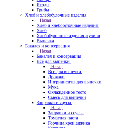
Ягоды
Грибы
Хлеб и хлебобулочные изделия
Назад
Хлеб и хлебобулочные изделия
Хлеб
Хлебобулочные изделия ,куличи
Выпечка
Бакалея и консервация
Назад
Бакалея и консервация
Все для выпечки
Назад
Все для выпечки
Дрожжи
Ингридиенты для выпечки
Мука
Охлажденное тесто
Смесь для выпечки
Заправки и соусы
Назад
Заправки и соусы
Томатная паста
Горчица,хрен,аджика