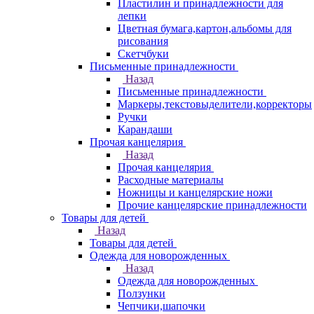
Пластилин и принадлежности для
лепки
Цветная бумага,картон,альбомы для
рисования
Скетчбуки
Письменные принадлежности
Назад
Письменные принадлежности
Маркеры,текстовыделители,корректоры
Ручки
Карандаши
Прочая канцелярия
Назад
Прочая канцелярия
Расходные материалы
Ножницы и канцелярские ножи
Прочие канцелярские принадлежности
Товары для детей
Назад
Товары для детей
Одежда для новорожденных
Назад
Одежда для новорожденных
Ползунки
Чепчики,шапочки