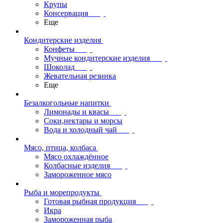
Крупы
Консервация
Еще
Кондитерские изделия
Конфеты
Мучные кондитерские изделия
Шоколад
Жевательная резинка
Еще
Безалкогольные напитки
Лимонады и квасы
Соки,нектары и морсы
Вода и холодный чай
Мясо, птица, колбаса
Мясо охлаждённое
Колбасные изделия
Замороженное мясо
Рыба и морепродукты
Готовая рыбная продукция
Икра
Замороженная рыба