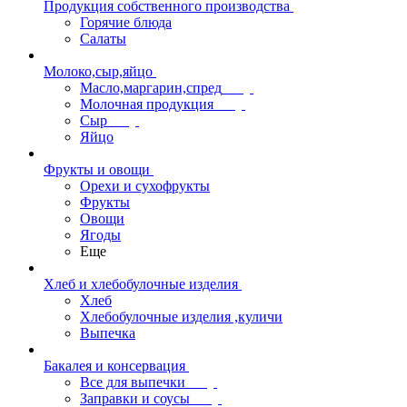
Продукция собственного производства
Горячие блюда
Салаты
Молоко,сыр,яйцо
Масло,маргарин,спред
Молочная продукция
Сыр
Яйцо
Фрукты и овощи
Орехи и сухофрукты
Фрукты
Овощи
Ягоды
Еще
Хлеб и хлебобулочные изделия
Хлеб
Хлебобулочные изделия ,куличи
Выпечка
Бакалея и консервация
Все для выпечки
Заправки и соусы