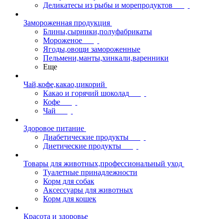
Деликатесы из рыбы и морепродуктов
Замороженная продукция
Блины,сырники,полуфабрикаты
Мороженое
Ягоды,овощи замороженные
Пельмени,манты,хинкали,варенники
Еще
Чай,кофе,какао,цикорий
Какао и горячий шоколад
Кофе
Чай
Здоровое питание
Диабетические продукты
Диетические продукты
Товары для животных,профессиональный уход
Туалетные принадлежности
Корм для собак
Аксессуары для животных
Корм для кошек
Красота и здоровье