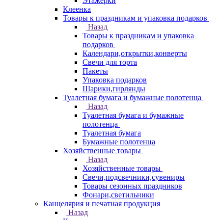
Этажерки
Клеенка
Товары к праздникам и упаковка подарков
Назад
Товары к праздникам и упаковка
подарков
Календари,открытки,конверты
Свечи для торта
Пакеты
Упаковка подарков
Шарики,гирлянды
Туалетная бумага и бумажные полотенца
Назад
Туалетная бумага и бумажные
полотенца
Туалетная бумага
Бумажные полотенца
Хозяйственные товары
Назад
Хозяйственные товары
Свечи,подсвечники,сувениры
Товары сезонных праздников
Фонари,светильники
Канцелярия и печатная продукция
Назад