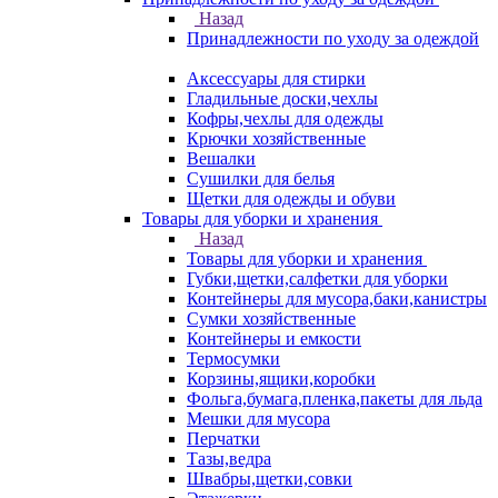
Назад
Принадлежности по уходу за одеждой
Аксессуары для стирки
Гладильные доски,чехлы
Кофры,чехлы для одежды
Крючки хозяйственные
Вешалки
Сушилки для белья
Щетки для одежды и обуви
Товары для уборки и хранения
Назад
Товары для уборки и хранения
Губки,щетки,салфетки для уборки
Контейнеры для мусора,баки,канистры
Сумки хозяйственные
Контейнеры и емкости
Термосумки
Корзины,ящики,коробки
Фольга,бумага,пленка,пакеты для льда
Мешки для мусора
Перчатки
Тазы,ведра
Швабры,щетки,совки