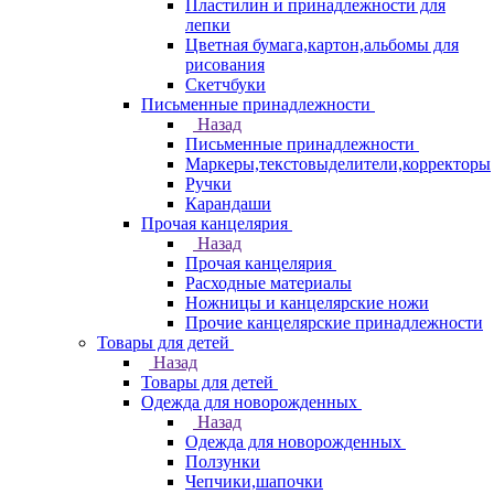
Пластилин и принадлежности для
лепки
Цветная бумага,картон,альбомы для
рисования
Скетчбуки
Письменные принадлежности
Назад
Письменные принадлежности
Маркеры,текстовыделители,корректоры
Ручки
Карандаши
Прочая канцелярия
Назад
Прочая канцелярия
Расходные материалы
Ножницы и канцелярские ножи
Прочие канцелярские принадлежности
Товары для детей
Назад
Товары для детей
Одежда для новорожденных
Назад
Одежда для новорожденных
Ползунки
Чепчики,шапочки