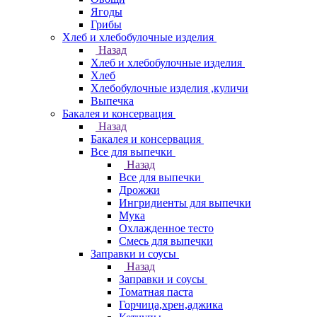
Ягоды
Грибы
Хлеб и хлебобулочные изделия
Назад
Хлеб и хлебобулочные изделия
Хлеб
Хлебобулочные изделия ,куличи
Выпечка
Бакалея и консервация
Назад
Бакалея и консервация
Все для выпечки
Назад
Все для выпечки
Дрожжи
Ингридиенты для выпечки
Мука
Охлажденное тесто
Смесь для выпечки
Заправки и соусы
Назад
Заправки и соусы
Томатная паста
Горчица,хрен,аджика