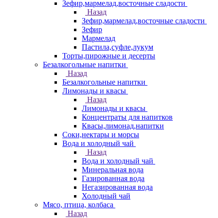
Зефир,мармелад,восточные сладости
Назад
Зефир,мармелад,восточные сладости
Зефир
Мармелад
Пастила,суфле,лукум
Торты,пирожные и десерты
Безалкогольные напитки
Назад
Безалкогольные напитки
Лимонады и квасы
Назад
Лимонады и квасы
Концентраты для напитков
Квасы,лимонад,напитки
Соки,нектары и морсы
Вода и холодный чай
Назад
Вода и холодный чай
Минеральная вода
Газированная вода
Негазированная вода
Холодный чай
Мясо, птица, колбаса
Назад