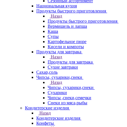
Сезонный ассортимент
Национальная кухня
Продукты быстрого приготовления
Назад
Продукты быстрого приготовления
Вермишель и лапша
Каша
Супы
Картофельное пюре
Кисели и компоты
Продукты для завтрака
Назад
Продукты для завтрака
Сухие завтраки
Сахар,соль
Чипсы, сухарики,снеки
Назад
Чипсы, сухарики,снеки
Сухарики
Чипсы ,снеки,семечки
Снеки из мяса,рыбы
Кондитерские изделия
Назад
Кондитерские изделия
Конфеты