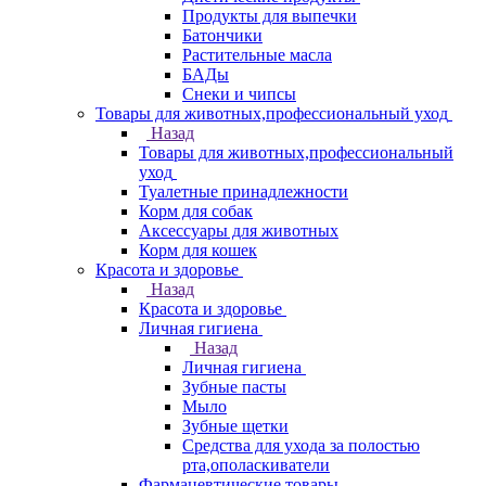
Продукты для выпечки
Батончики
Растительные масла
БАДы
Снеки и чипсы
Товары для животных,профессиональный уход
Назад
Товары для животных,профессиональный
уход
Туалетные принадлежности
Корм для собак
Аксессуары для животных
Корм для кошек
Красота и здоровье
Назад
Красота и здоровье
Личная гигиена
Назад
Личная гигиена
Зубные пасты
Мыло
Зубные щетки
Средства для ухода за полостью
рта,ополаскиватели
Фармацевтические товары