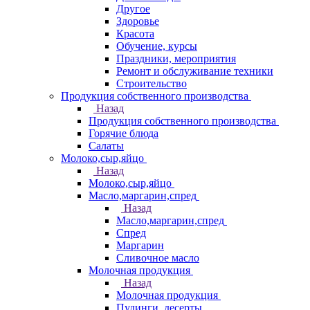
Другое
Здоровье
Красота
Обучение, курсы
Праздники, мероприятия
Ремонт и обслуживание техники
Строительство
Продукция собственного производства
Назад
Продукция собственного производства
Горячие блюда
Салаты
Молоко,сыр,яйцо
Назад
Молоко,сыр,яйцо
Масло,маргарин,спред
Назад
Масло,маргарин,спред
Спред
Маргарин
Сливочное масло
Молочная продукция
Назад
Молочная продукция
Пудинги, десерты