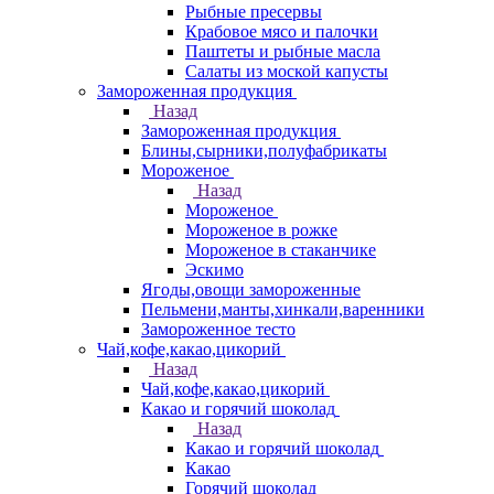
Рыбные пресервы
Крабовое мясо и палочки
Паштеты и рыбные масла
Салаты из моской капусты
Замороженная продукция
Назад
Замороженная продукция
Блины,сырники,полуфабрикаты
Мороженое
Назад
Мороженое
Мороженое в рожке
Мороженое в стаканчике
Эскимо
Ягоды,овощи замороженные
Пельмени,манты,хинкали,варенники
Замороженное тесто
Чай,кофе,какао,цикорий
Назад
Чай,кофе,какао,цикорий
Какао и горячий шоколад
Назад
Какао и горячий шоколад
Какао
Горячий шоколад