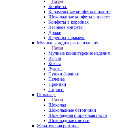
Назад
Конфеты
Карамельные конфеты в пакете
Шоколадные конфеты в пакете
Конфеты в коробках
Весовые конфеты
Драже
Леденцы,карамель
Мучные кондитерские изделия
Назад
Мучные кондитерские изделия
Вафли
Кексы
Рулеты
Сушки,баранки
Печенье
Пряники
Пироги
Шоколад
Назад
Шоколад
Шоколадные батончики
Шоколадная и ореховая паста
Шоколадные плитки
Жевательная резинка