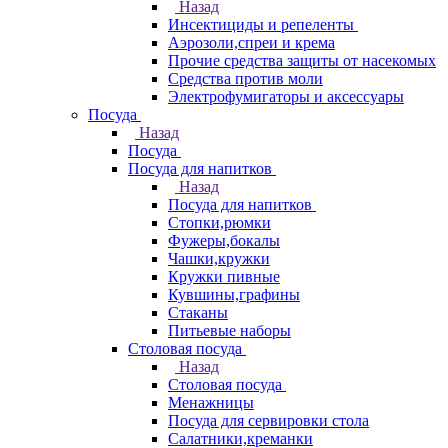
Назад
Инсектициды и репеленты
Аэрозоли,спреи и крема
Прочие средства защиты от насекомых
Средства против моли
Электрофумигаторы и аксессуары
Посуда
Назад
Посуда
Посуда для напитков
Назад
Посуда для напитков
Стопки,рюмки
Фужеры,бокалы
Чашки,кружки
Кружки пивные
Кувшины,графины
Стаканы
Питьевые наборы
Столовая посуда
Назад
Столовая посуда
Менажницы
Посуда для сервировки стола
Салатники,креманки