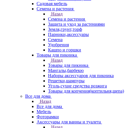
Садовая мебель
Семена и растения
Назад
Семена и растения
Защита и уход за растениями
Земля,грунт,торф
Парники,аксессуары
Семена
Удобрения
Кашпо и горшки
Товары для пикника
Назад
Товары для пикника
Мангалы,барбекю
Наборы аксессуаров для пикника
Решетки,шампуры
Уголь,сухие средства розжига
Товары для копчения(коптильня,щепа)
Все для дома
Назад
Все для дома
Мебель
Фоторамки
Аксессуары для ванны и туалета
Назад