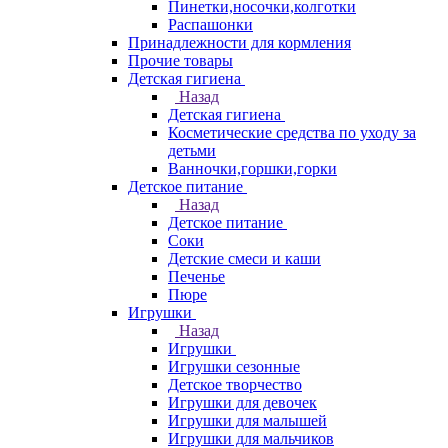
Пинетки,носочки,колготки
Распашонки
Принадлежности для кормления
Прочие товары
Детская гигиена
Назад
Детская гигиена
Косметические средства по уходу за
детьми
Ванночки,горшки,горки
Детское питание
Назад
Детское питание
Соки
Детские смеси и каши
Печенье
Пюре
Игрушки
Назад
Игрушки
Игрушки сезонные
Детское творчество
Игрушки для девочек
Игрушки для малышей
Игрушки для мальчиков