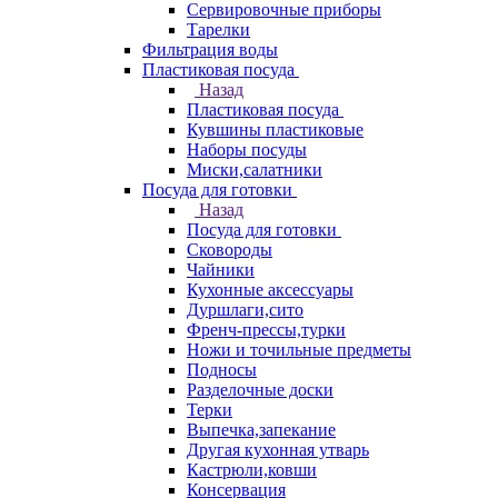
Сервировочные приборы
Тарелки
Фильтрация воды
Пластиковая посуда
Назад
Пластиковая посуда
Кувшины пластиковые
Наборы посуды
Миски,салатники
Посуда для готовки
Назад
Посуда для готовки
Сковороды
Чайники
Кухонные аксессуары
Дуршлаги,сито
Френч-прессы,турки
Ножи и точильные предметы
Подносы
Разделочные доски
Терки
Выпечка,запекание
Другая кухонная утварь
Кастрюли,ковши
Консервация