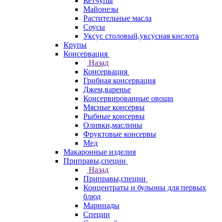
Кетчупы
Майонезы
Растительные масла
Соусы
Уксус столовый,уксусная кислота
Крупы
Консервация
Назад
Консервация
Грибная консервация
Джем,варенье
Консервированные овощи
Мясные консервы
Рыбные консервы
Оливки,маслины
Фруктовые консервы
Мед
Макаронные изделия
Приправы,специи
Назад
Приправы,специи
Концентраты и бульоны для первых
блюд
Маринады
Специи