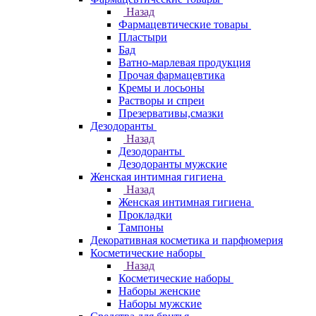
Назад
Фармацевтические товары
Пластыри
Бад
Ватно-марлевая продукция
Прочая фармацевтика
Кремы и лосьоны
Растворы и спреи
Презервативы,смазки
Дезодоранты
Назад
Дезодоранты
Дезодоранты мужские
Женская интимная гигиена
Назад
Женская интимная гигиена
Прокладки
Тампоны
Декоративная косметика и парфюмерия
Косметические наборы
Назад
Косметические наборы
Наборы женские
Наборы мужские