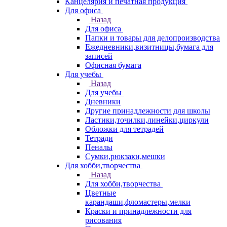
Канцелярия и печатная продукция
Для офиса
Назад
Для офиса
Папки и товары для делопроизводства
Ежедневники,визитницы,бумага для
записей
Офисная бумага
Для учебы
Назад
Для учебы
Дневники
Другие принадлежности для школы
Ластики,точилки,линейки,циркули
Обложки для тетрадей
Тетради
Пеналы
Сумки,рюкзаки,мешки
Для хобби,творчества
Назад
Для хобби,творчества
Цветные
карандаши,фломастеры,мелки
Краски и принадлежности для
рисования