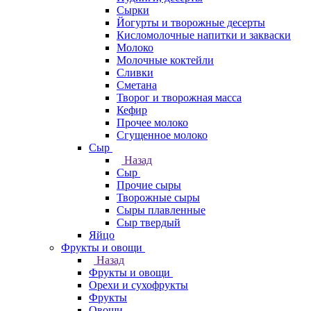
Сырки
Йогурты и творожные десерты
Кисломолочные напитки и закваски
Молоко
Молочные коктейли
Сливки
Сметана
Творог и творожная масса
Кефир
Прочее молоко
Сгущенное молоко
Сыр
Назад
Сыр
Прочие сыры
Творожные сыры
Сыры плавленные
Сыр твердый
Яйцо
Фрукты и овощи
Назад
Фрукты и овощи
Орехи и сухофрукты
Фрукты
Овощи