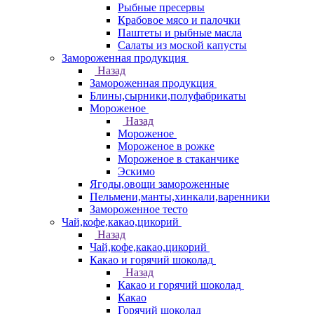
Рыбные пресервы
Крабовое мясо и палочки
Паштеты и рыбные масла
Салаты из моской капусты
Замороженная продукция
Назад
Замороженная продукция
Блины,сырники,полуфабрикаты
Мороженое
Назад
Мороженое
Мороженое в рожке
Мороженое в стаканчике
Эскимо
Ягоды,овощи замороженные
Пельмени,манты,хинкали,варенники
Замороженное тесто
Чай,кофе,какао,цикорий
Назад
Чай,кофе,какао,цикорий
Какао и горячий шоколад
Назад
Какао и горячий шоколад
Какао
Горячий шоколад