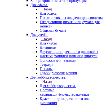
Канцелярия и печатная продукция
Для офиса
Назад
Для офиса
Папки и товары для делопроизводства
Ежедневники,визитницы,бумага для
записей
Офисная бумага
Для учебы
Назад
Для учебы
Дневники
Другие принадлежности для школы
Ластики,точилки,линейки,циркули
Обложки для тетрадей
Тетради
Пеналы
Сумки,рюкзаки,мешки
Для хобби,творчества
Назад
Для хобби,творчества
Цветные
карандаши,фломастеры,мелки
Краски и принадлежности для
рисования