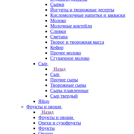
Сырки
Йогурты и творожные десерты
Кисломолочные напитки и закваски
Молоко
Молочные коктейли
Сливки
Сметана
Творог и творожная масса
Кефир
Прочее молоко
Сгущенное молоко
Сыр
Назад
Сыр
Прочие сыры
Творожные сыры
Сыры плавленные
Сыр твердый
Яйцо
Фрукты и овощи
Назад
Фрукты и овощи
Орехи и сухофрукты
Фрукты
Овощи