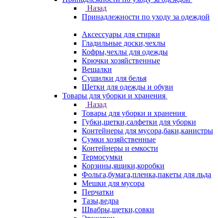
Назад
Принадлежности по уходу за одеждой
Аксессуары для стирки
Гладильные доски,чехлы
Кофры,чехлы для одежды
Крючки хозяйственные
Вешалки
Сушилки для белья
Щетки для одежды и обуви
Товары для уборки и хранения
Назад
Товары для уборки и хранения
Губки,щетки,салфетки для уборки
Контейнеры для мусора,баки,канистры
Сумки хозяйственные
Контейнеры и емкости
Термосумки
Корзины,ящики,коробки
Фольга,бумага,пленка,пакеты для льда
Мешки для мусора
Перчатки
Тазы,ведра
Швабры,щетки,совки