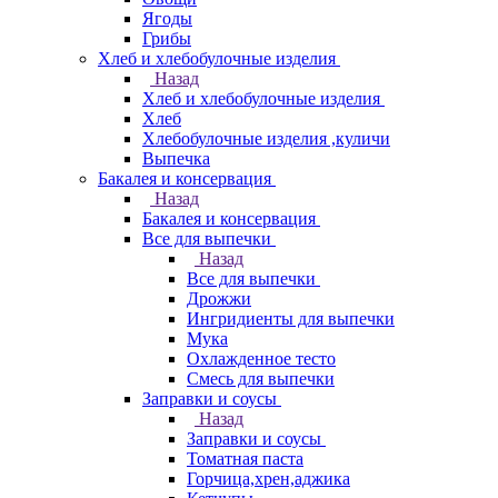
Ягоды
Грибы
Хлеб и хлебобулочные изделия
Назад
Хлеб и хлебобулочные изделия
Хлеб
Хлебобулочные изделия ,куличи
Выпечка
Бакалея и консервация
Назад
Бакалея и консервация
Все для выпечки
Назад
Все для выпечки
Дрожжи
Ингридиенты для выпечки
Мука
Охлажденное тесто
Смесь для выпечки
Заправки и соусы
Назад
Заправки и соусы
Томатная паста
Горчица,хрен,аджика