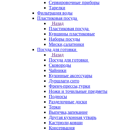
Сервировочные приборы
Тарелки
Фильтрация воды
Пластиковая посуда
Назад
Пластиковая посуда
Кувшины пластиковые
Наборы посуды
Миски,салатники
Посуда для готовки
Назад
Посуда для готовки
Сковороды
Чайники
Кухонные аксессуары
Дуршлаги,сито
Френч-прессы,турки
Ножи и точильные предметы
Подносы
Разделочные доски
Терки
Выпечка,запекание
Другая кухонная утварь
Кастрюли,ковши
Консервация