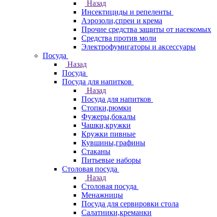
Назад
Инсектициды и репеленты
Аэрозоли,спреи и крема
Прочие средства защиты от насекомых
Средства против моли
Электрофумигаторы и аксессуары
Посуда
Назад
Посуда
Посуда для напитков
Назад
Посуда для напитков
Стопки,рюмки
Фужеры,бокалы
Чашки,кружки
Кружки пивные
Кувшины,графины
Стаканы
Питьевые наборы
Столовая посуда
Назад
Столовая посуда
Менажницы
Посуда для сервировки стола
Салатники,креманки