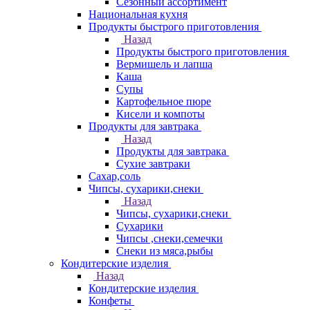
Сезонный ассортимент
Национальная кухня
Продукты быстрого приготовления
Назад
Продукты быстрого приготовления
Вермишель и лапша
Каша
Супы
Картофельное пюре
Кисели и компоты
Продукты для завтрака
Назад
Продукты для завтрака
Сухие завтраки
Сахар,соль
Чипсы, сухарики,снеки
Назад
Чипсы, сухарики,снеки
Сухарики
Чипсы ,снеки,семечки
Снеки из мяса,рыбы
Кондитерские изделия
Назад
Кондитерские изделия
Конфеты