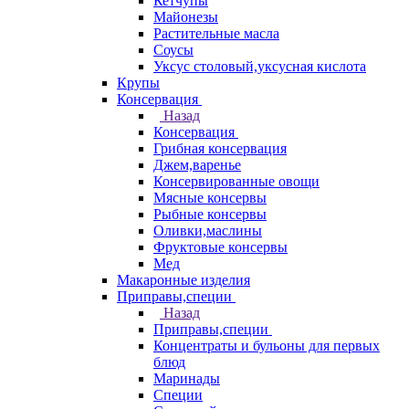
Кетчупы
Майонезы
Растительные масла
Соусы
Уксус столовый,уксусная кислота
Крупы
Консервация
Назад
Консервация
Грибная консервация
Джем,варенье
Консервированные овощи
Мясные консервы
Рыбные консервы
Оливки,маслины
Фруктовые консервы
Мед
Макаронные изделия
Приправы,специи
Назад
Приправы,специи
Концентраты и бульоны для первых
блюд
Маринады
Специи