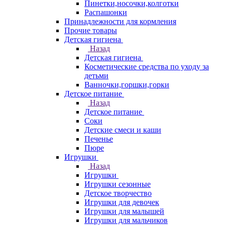
Пинетки,носочки,колготки
Распашонки
Принадлежности для кормления
Прочие товары
Детская гигиена
Назад
Детская гигиена
Косметические средства по уходу за
детьми
Ванночки,горшки,горки
Детское питание
Назад
Детское питание
Соки
Детские смеси и каши
Печенье
Пюре
Игрушки
Назад
Игрушки
Игрушки сезонные
Детское творчество
Игрушки для девочек
Игрушки для малышей
Игрушки для мальчиков