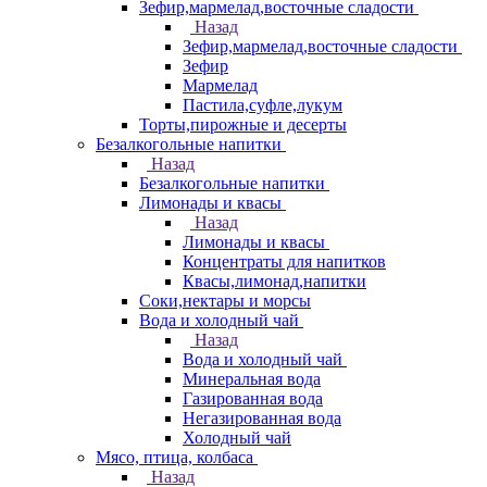
Зефир,мармелад,восточные сладости
Назад
Зефир,мармелад,восточные сладости
Зефир
Мармелад
Пастила,суфле,лукум
Торты,пирожные и десерты
Безалкогольные напитки
Назад
Безалкогольные напитки
Лимонады и квасы
Назад
Лимонады и квасы
Концентраты для напитков
Квасы,лимонад,напитки
Соки,нектары и морсы
Вода и холодный чай
Назад
Вода и холодный чай
Минеральная вода
Газированная вода
Негазированная вода
Холодный чай
Мясо, птица, колбаса
Назад