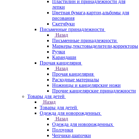
Пластилин и принадлежности для
лепки
Цветная бумага,картон,альбомы для
рисования
Скетчбуки
Письменные принадлежности
Назад
Письменные принадлежности
Маркеры,текстовыделители,корректоры
Ручки
Карандаши
Прочая канцелярия
Назад
Прочая канцелярия
Расходные материалы
Ножницы и канцелярские ножи
Прочие канцелярские принадлежности
Товары для детей
Назад
Товары для детей
Одежда для новорожденных
Назад
Одежда для новорожденных
Ползунки
Чепчики,шапочки