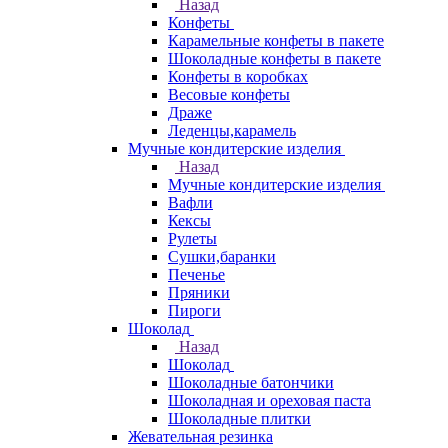
Назад
Конфеты
Карамельные конфеты в пакете
Шоколадные конфеты в пакете
Конфеты в коробках
Весовые конфеты
Драже
Леденцы,карамель
Мучные кондитерские изделия
Назад
Мучные кондитерские изделия
Вафли
Кексы
Рулеты
Сушки,баранки
Печенье
Пряники
Пироги
Шоколад
Назад
Шоколад
Шоколадные батончики
Шоколадная и ореховая паста
Шоколадные плитки
Жевательная резинка