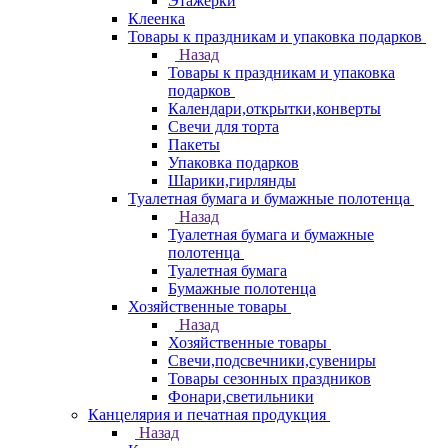
Этажерки
Клеенка
Товары к праздникам и упаковка подарков
Назад
Товары к праздникам и упаковка
подарков
Календари,открытки,конверты
Свечи для торта
Пакеты
Упаковка подарков
Шарики,гирлянды
Туалетная бумага и бумажные полотенца
Назад
Туалетная бумага и бумажные
полотенца
Туалетная бумага
Бумажные полотенца
Хозяйственные товары
Назад
Хозяйственные товары
Свечи,подсвечники,сувениры
Товары сезонных праздников
Фонари,светильники
Канцелярия и печатная продукция
Назад