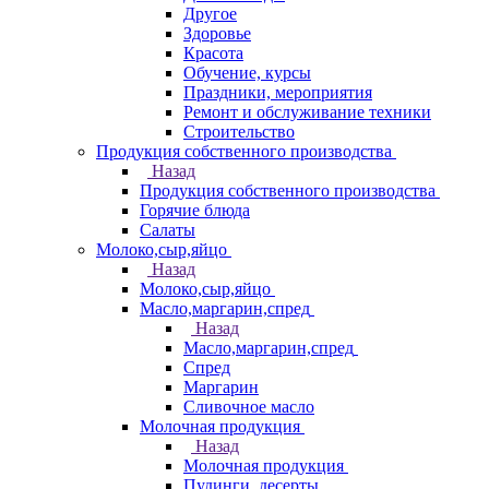
Другое
Здоровье
Красота
Обучение, курсы
Праздники, мероприятия
Ремонт и обслуживание техники
Строительство
Продукция собственного производства
Назад
Продукция собственного производства
Горячие блюда
Салаты
Молоко,сыр,яйцо
Назад
Молоко,сыр,яйцо
Масло,маргарин,спред
Назад
Масло,маргарин,спред
Спред
Маргарин
Сливочное масло
Молочная продукция
Назад
Молочная продукция
Пудинги, десерты