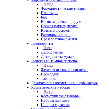
Назад
Фармацевтические товары
Пластыри
Бад
Ватно-марлевая продукция
Прочая фармацевтика
Кремы и лосьоны
Растворы и спреи
Презервативы,смазки
Дезодоранты
Назад
Дезодоранты
Дезодоранты мужские
Женская интимная гигиена
Назад
Женская интимная гигиена
Прокладки
Тампоны
Декоративная косметика и парфюмерия
Косметические наборы
Назад
Косметические наборы
Наборы женские
Наборы мужские