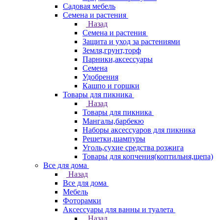
Садовая мебель
Семена и растения
Назад
Семена и растения
Защита и уход за растениями
Земля,грунт,торф
Парники,аксессуары
Семена
Удобрения
Кашпо и горшки
Товары для пикника
Назад
Товары для пикника
Мангалы,барбекю
Наборы аксессуаров для пикника
Решетки,шампуры
Уголь,сухие средства розжига
Товары для копчения(коптильня,щепа)
Все для дома
Назад
Все для дома
Мебель
Фоторамки
Аксессуары для ванны и туалета
Назад