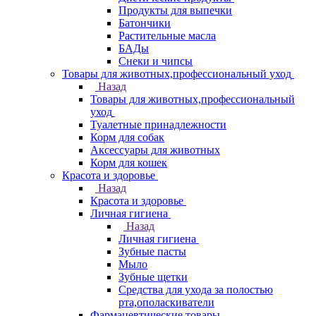
Продукты для выпечки
Батончики
Растительные масла
БАДы
Снеки и чипсы
Товары для животных,профессиональный уход
Назад
Товары для животных,профессиональный
уход
Туалетные принадлежности
Корм для собак
Аксессуары для животных
Корм для кошек
Красота и здоровье
Назад
Красота и здоровье
Личная гигиена
Назад
Личная гигиена
Зубные пасты
Мыло
Зубные щетки
Средства для ухода за полостью
рта,ополаскиватели
Фармацевтические товары