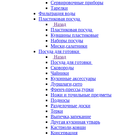
Сервировочные приборы
Тарелки
Фильтрация воды
Пластиковая посуда
Назад
Пластиковая посуда
Кувшины пластиковые
Наборы посуды
Миски,салатники
Посуда для готовки
Назад
Посуда для готовки
Сковороды
Чайники
Кухонные аксессуары
Дуршлаги,сито
Френч-прессы,турки
Ножи и точильные предметы
Подносы
Разделочные доски
Терки
Выпечка,запекание
Другая кухонная утварь
Кастрюли,ковши
Консервация