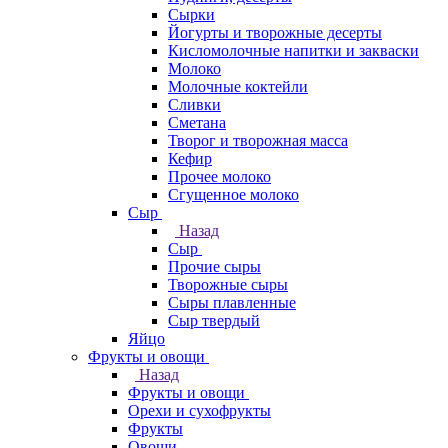
Сырки
Йогурты и творожные десерты
Кисломолочные напитки и закваски
Молоко
Молочные коктейли
Сливки
Сметана
Творог и творожная масса
Кефир
Прочее молоко
Сгущенное молоко
Сыр
Назад
Сыр
Прочие сыры
Творожные сыры
Сыры плавленные
Сыр твердый
Яйцо
Фрукты и овощи
Назад
Фрукты и овощи
Орехи и сухофрукты
Фрукты
Овощи