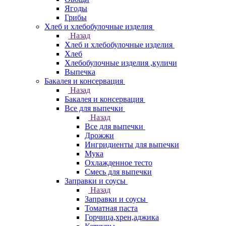
Ягоды
Грибы
Хлеб и хлебобулочные изделия
Назад
Хлеб и хлебобулочные изделия
Хлеб
Хлебобулочные изделия ,куличи
Выпечка
Бакалея и консервация
Назад
Бакалея и консервация
Все для выпечки
Назад
Все для выпечки
Дрожжи
Ингридиенты для выпечки
Мука
Охлажденное тесто
Смесь для выпечки
Заправки и соусы
Назад
Заправки и соусы
Томатная паста
Горчица,хрен,аджика