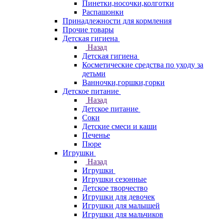
Пинетки,носочки,колготки
Распашонки
Принадлежности для кормления
Прочие товары
Детская гигиена
Назад
Детская гигиена
Косметические средства по уходу за
детьми
Ванночки,горшки,горки
Детское питание
Назад
Детское питание
Соки
Детские смеси и каши
Печенье
Пюре
Игрушки
Назад
Игрушки
Игрушки сезонные
Детское творчество
Игрушки для девочек
Игрушки для малышей
Игрушки для мальчиков