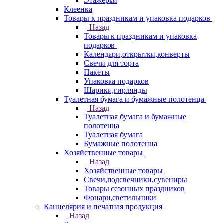
Этажерки
Клеенка
Товары к праздникам и упаковка подарков
Назад
Товары к праздникам и упаковка
подарков
Календари,открытки,конверты
Свечи для торта
Пакеты
Упаковка подарков
Шарики,гирлянды
Туалетная бумага и бумажные полотенца
Назад
Туалетная бумага и бумажные
полотенца
Туалетная бумага
Бумажные полотенца
Хозяйственные товары
Назад
Хозяйственные товары
Свечи,подсвечники,сувениры
Товары сезонных праздников
Фонари,светильники
Канцелярия и печатная продукция
Назад