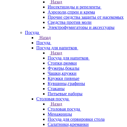
Назад
Инсектициды и репеленты
Аэрозоли,спреи и крема
Прочие средства защиты от насекомых
Средства против моли
Электрофумигаторы и аксессуары
Посуда
Назад
Посуда
Посуда для напитков
Назад
Посуда для напитков
Стопки,рюмки
Фужеры,бокалы
Чашки,кружки
Кружки пивные
Кувшины,графины
Стаканы
Питьевые наборы
Столовая посуда
Назад
Столовая посуда
Менажницы
Посуда для сервировки стола
Салатники,креманки