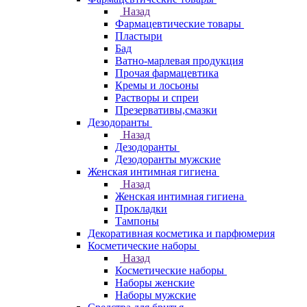
Назад
Фармацевтические товары
Пластыри
Бад
Ватно-марлевая продукция
Прочая фармацевтика
Кремы и лосьоны
Растворы и спреи
Презервативы,смазки
Дезодоранты
Назад
Дезодоранты
Дезодоранты мужские
Женская интимная гигиена
Назад
Женская интимная гигиена
Прокладки
Тампоны
Декоративная косметика и парфюмерия
Косметические наборы
Назад
Косметические наборы
Наборы женские
Наборы мужские