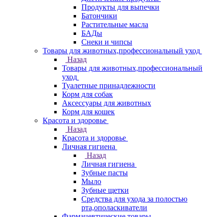
Продукты для выпечки
Батончики
Растительные масла
БАДы
Снеки и чипсы
Товары для животных,профессиональный уход
Назад
Товары для животных,профессиональный
уход
Туалетные принадлежности
Корм для собак
Аксессуары для животных
Корм для кошек
Красота и здоровье
Назад
Красота и здоровье
Личная гигиена
Назад
Личная гигиена
Зубные пасты
Мыло
Зубные щетки
Средства для ухода за полостью
рта,ополаскиватели
Фармацевтические товары