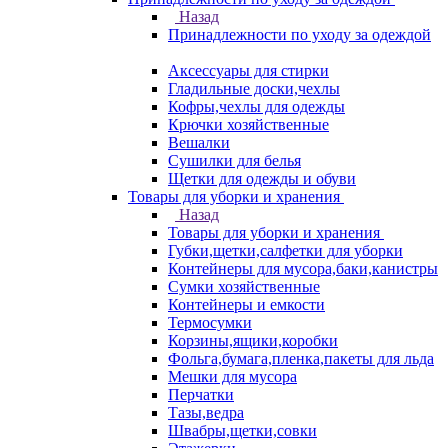
Назад
Принадлежности по уходу за одеждой
Аксессуары для стирки
Гладильные доски,чехлы
Кофры,чехлы для одежды
Крючки хозяйственные
Вешалки
Сушилки для белья
Щетки для одежды и обуви
Товары для уборки и хранения
Назад
Товары для уборки и хранения
Губки,щетки,салфетки для уборки
Контейнеры для мусора,баки,канистры
Сумки хозяйственные
Контейнеры и емкости
Термосумки
Корзины,ящики,коробки
Фольга,бумага,пленка,пакеты для льда
Мешки для мусора
Перчатки
Тазы,ведра
Швабры,щетки,совки