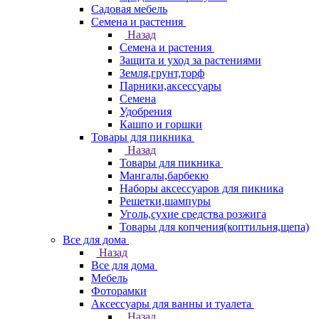
Садовая мебель
Семена и растения
Назад
Семена и растения
Защита и уход за растениями
Земля,грунт,торф
Парники,аксессуары
Семена
Удобрения
Кашпо и горшки
Товары для пикника
Назад
Товары для пикника
Мангалы,барбекю
Наборы аксессуаров для пикника
Решетки,шампуры
Уголь,сухие средства розжига
Товары для копчения(коптильня,щепа)
Все для дома
Назад
Все для дома
Мебель
Фоторамки
Аксессуары для ванны и туалета
Назад