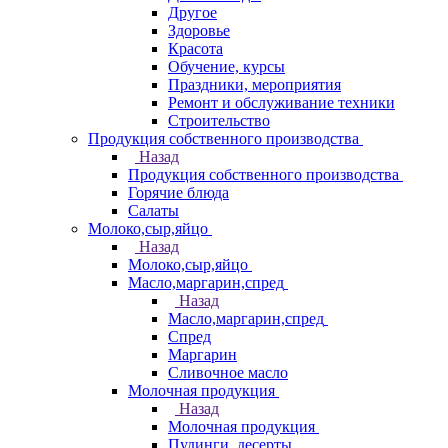
Другое
Здоровье
Красота
Обучение, курсы
Праздники, мероприятия
Ремонт и обслуживание техники
Строительство
Продукция собственного производства
Назад
Продукция собственного производства
Горячие блюда
Салаты
Молоко,сыр,яйцо
Назад
Молоко,сыр,яйцо
Масло,маргарин,спред
Назад
Масло,маргарин,спред
Спред
Маргарин
Сливочное масло
Молочная продукция
Назад
Молочная продукция
Пудинги, десерты