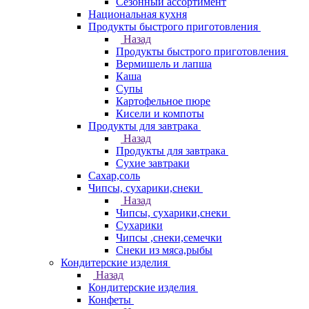
Сезонный ассортимент
Национальная кухня
Продукты быстрого приготовления
Назад
Продукты быстрого приготовления
Вермишель и лапша
Каша
Супы
Картофельное пюре
Кисели и компоты
Продукты для завтрака
Назад
Продукты для завтрака
Сухие завтраки
Сахар,соль
Чипсы, сухарики,снеки
Назад
Чипсы, сухарики,снеки
Сухарики
Чипсы ,снеки,семечки
Снеки из мяса,рыбы
Кондитерские изделия
Назад
Кондитерские изделия
Конфеты