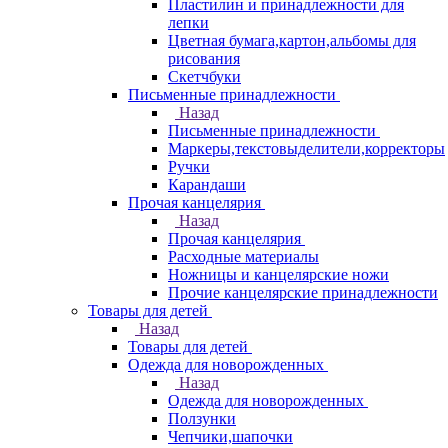
Пластилин и принадлежности для
лепки
Цветная бумага,картон,альбомы для
рисования
Скетчбуки
Письменные принадлежности
Назад
Письменные принадлежности
Маркеры,текстовыделители,корректоры
Ручки
Карандаши
Прочая канцелярия
Назад
Прочая канцелярия
Расходные материалы
Ножницы и канцелярские ножи
Прочие канцелярские принадлежности
Товары для детей
Назад
Товары для детей
Одежда для новорожденных
Назад
Одежда для новорожденных
Ползунки
Чепчики,шапочки