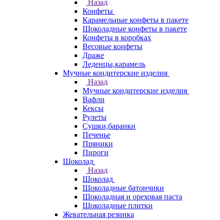
Назад
Конфеты
Карамельные конфеты в пакете
Шоколадные конфеты в пакете
Конфеты в коробках
Весовые конфеты
Драже
Леденцы,карамель
Мучные кондитерские изделия
Назад
Мучные кондитерские изделия
Вафли
Кексы
Рулеты
Сушки,баранки
Печенье
Пряники
Пироги
Шоколад
Назад
Шоколад
Шоколадные батончики
Шоколадная и ореховая паста
Шоколадные плитки
Жевательная резинка