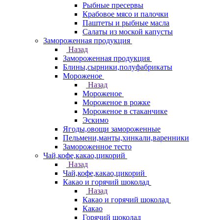
Рыбные пресервы
Крабовое мясо и палочки
Паштеты и рыбные масла
Салаты из моской капусты
Замороженная продукция
Назад
Замороженная продукция
Блины,сырники,полуфабрикаты
Мороженое
Назад
Мороженое
Мороженое в рожке
Мороженое в стаканчике
Эскимо
Ягоды,овощи замороженные
Пельмени,манты,хинкали,варенники
Замороженное тесто
Чай,кофе,какао,цикорий
Назад
Чай,кофе,какао,цикорий
Какао и горячий шоколад
Назад
Какао и горячий шоколад
Какао
Горячий шоколад