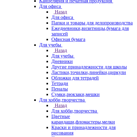
Канцелярия и печатная продукция
Для офиса
Назад
Для офиса
Папки и товары для делопроизводства
Ежедневники,визитницы,бумага для
записей
Офисная бумага
Для учебы
Назад
Для учебы
Дневники
Другие принадлежности для школы
Ластики,точилки,линейки,циркули
Обложки для тетрадей
Тетради
Пеналы
Сумки,рюкзаки,мешки
Для хобби,творчества
Назад
Для хобби,творчества
Цветные
карандаши,фломастеры,мелки
Краски и принадлежности для
рисования