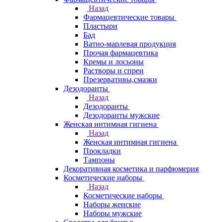
Назад
Фармацевтические товары
Пластыри
Бад
Ватно-марлевая продукция
Прочая фармацевтика
Кремы и лосьоны
Растворы и спреи
Презервативы,смазки
Дезодоранты
Назад
Дезодоранты
Дезодоранты мужские
Женская интимная гигиена
Назад
Женская интимная гигиена
Прокладки
Тампоны
Декоративная косметика и парфюмерия
Косметические наборы
Назад
Косметические наборы
Наборы женские
Наборы мужские