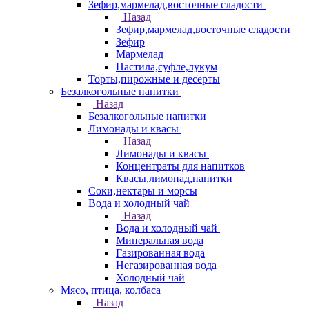
Зефир,мармелад,восточные сладости
Назад
Зефир,мармелад,восточные сладости
Зефир
Мармелад
Пастила,суфле,лукум
Торты,пирожные и десерты
Безалкогольные напитки
Назад
Безалкогольные напитки
Лимонады и квасы
Назад
Лимонады и квасы
Концентраты для напитков
Квасы,лимонад,напитки
Соки,нектары и морсы
Вода и холодный чай
Назад
Вода и холодный чай
Минеральная вода
Газированная вода
Негазированная вода
Холодный чай
Мясо, птица, колбаса
Назад