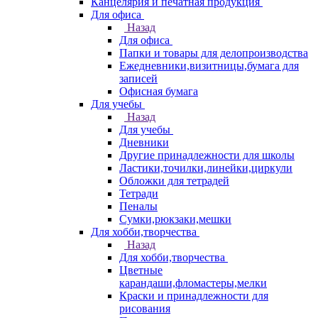
Канцелярия и печатная продукция
Для офиса
Назад
Для офиса
Папки и товары для делопроизводства
Ежедневники,визитницы,бумага для
записей
Офисная бумага
Для учебы
Назад
Для учебы
Дневники
Другие принадлежности для школы
Ластики,точилки,линейки,циркули
Обложки для тетрадей
Тетради
Пеналы
Сумки,рюкзаки,мешки
Для хобби,творчества
Назад
Для хобби,творчества
Цветные
карандаши,фломастеры,мелки
Краски и принадлежности для
рисования