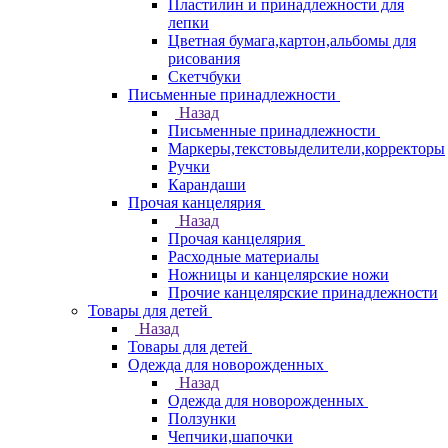
Пластилин и принадлежности для
лепки
Цветная бумага,картон,альбомы для
рисования
Скетчбуки
Письменные принадлежности
Назад
Письменные принадлежности
Маркеры,текстовыделители,корректоры
Ручки
Карандаши
Прочая канцелярия
Назад
Прочая канцелярия
Расходные материалы
Ножницы и канцелярские ножи
Прочие канцелярские принадлежности
Товары для детей
Назад
Товары для детей
Одежда для новорожденных
Назад
Одежда для новорожденных
Ползунки
Чепчики,шапочки