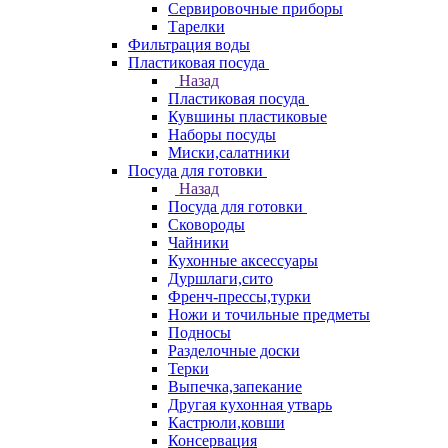
Сервировочные приборы
Тарелки
Фильтрация воды
Пластиковая посуда
Назад
Пластиковая посуда
Кувшины пластиковые
Наборы посуды
Миски,салатники
Посуда для готовки
Назад
Посуда для готовки
Сковороды
Чайники
Кухонные аксессуары
Дуршлаги,сито
Френч-прессы,турки
Ножи и точильные предметы
Подносы
Разделочные доски
Терки
Выпечка,запекание
Другая кухонная утварь
Кастрюли,ковши
Консервация