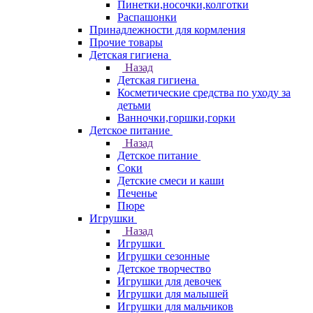
Пинетки,носочки,колготки
Распашонки
Принадлежности для кормления
Прочие товары
Детская гигиена
Назад
Детская гигиена
Косметические средства по уходу за
детьми
Ванночки,горшки,горки
Детское питание
Назад
Детское питание
Соки
Детские смеси и каши
Печенье
Пюре
Игрушки
Назад
Игрушки
Игрушки сезонные
Детское творчество
Игрушки для девочек
Игрушки для малышей
Игрушки для мальчиков