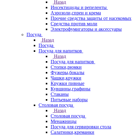
Назад
Инсектициды и репеленты
Аэрозоли,спреи и крема
Прочие средства защиты от насекомых
Средства против моли
Электрофумигаторы и аксессуары
Посуда
Назад
Посуда
Посуда для напитков
Назад
Посуда для напитков
Стопки,рюмки
Фужеры,бокалы
Чашки,кружки
Кружки пивные
Кувшины,графины
Стаканы
Питьевые наборы
Столовая посуда
Назад
Столовая посуда
Менажницы
Посуда для сервировки стола
Салатники,креманки