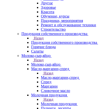
Другое
Здоровье
Красота
Обучение, курсы
Праздники, мероприятия
Ремонт и обслуживание техники
Строительство
Продукция собственного производства
Назад
Продукция собственного производства
Горячие блюда
Салаты
Молоко,сыр,яйцо
Назад
Молоко,сыр,яйцо
Масло,маргарин,спред
Назад
Масло,маргарин,спред
Спред
Маргарин
Сливочное масло
Молочная продукция
Назад
Молочная продукция
Пудинги, десерты