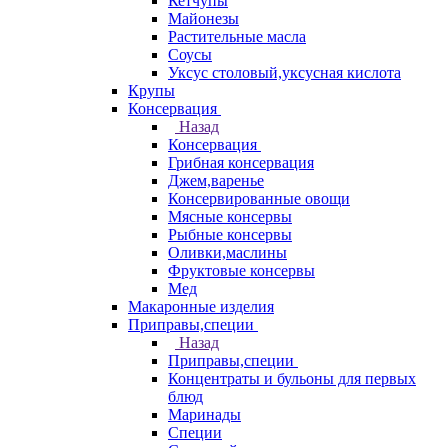
Кетчупы
Майонезы
Растительные масла
Соусы
Уксус столовый,уксусная кислота
Крупы
Консервация
Назад
Консервация
Грибная консервация
Джем,варенье
Консервированные овощи
Мясные консервы
Рыбные консервы
Оливки,маслины
Фруктовые консервы
Мед
Макаронные изделия
Приправы,специи
Назад
Приправы,специи
Концентраты и бульоны для первых
блюд
Маринады
Специи