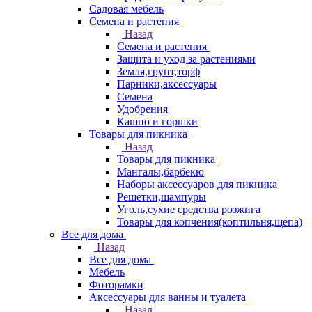
Садовая мебель
Семена и растения
Назад
Семена и растения
Защита и уход за растениями
Земля,грунт,торф
Парники,аксессуары
Семена
Удобрения
Кашпо и горшки
Товары для пикника
Назад
Товары для пикника
Мангалы,барбекю
Наборы аксессуаров для пикника
Решетки,шампуры
Уголь,сухие средства розжига
Товары для копчения(коптильня,щепа)
Все для дома
Назад
Все для дома
Мебель
Фоторамки
Аксессуары для ванны и туалета
Назад