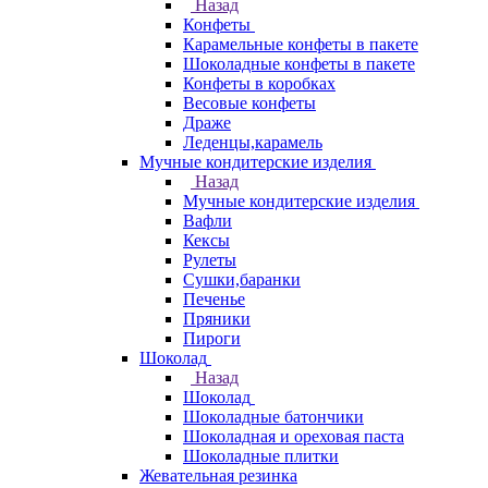
Назад
Конфеты
Карамельные конфеты в пакете
Шоколадные конфеты в пакете
Конфеты в коробках
Весовые конфеты
Драже
Леденцы,карамель
Мучные кондитерские изделия
Назад
Мучные кондитерские изделия
Вафли
Кексы
Рулеты
Сушки,баранки
Печенье
Пряники
Пироги
Шоколад
Назад
Шоколад
Шоколадные батончики
Шоколадная и ореховая паста
Шоколадные плитки
Жевательная резинка