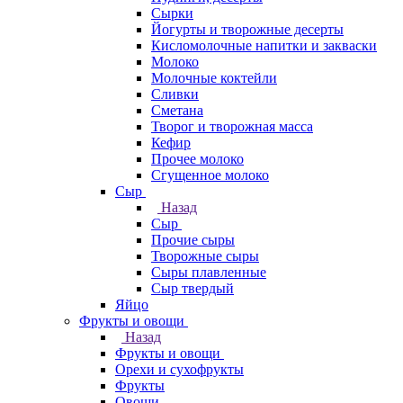
Сырки
Йогурты и творожные десерты
Кисломолочные напитки и закваски
Молоко
Молочные коктейли
Сливки
Сметана
Творог и творожная масса
Кефир
Прочее молоко
Сгущенное молоко
Сыр
Назад
Сыр
Прочие сыры
Творожные сыры
Сыры плавленные
Сыр твердый
Яйцо
Фрукты и овощи
Назад
Фрукты и овощи
Орехи и сухофрукты
Фрукты
Овощи