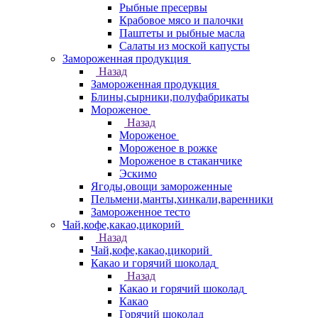
Рыбные пресервы
Крабовое мясо и палочки
Паштеты и рыбные масла
Салаты из моской капусты
Замороженная продукция
Назад
Замороженная продукция
Блины,сырники,полуфабрикаты
Мороженое
Назад
Мороженое
Мороженое в рожке
Мороженое в стаканчике
Эскимо
Ягоды,овощи замороженные
Пельмени,манты,хинкали,варенники
Замороженное тесто
Чай,кофе,какао,цикорий
Назад
Чай,кофе,какао,цикорий
Какао и горячий шоколад
Назад
Какао и горячий шоколад
Какао
Горячий шоколад