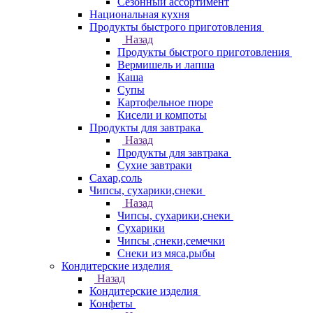
Сезонный ассортимент
Национальная кухня
Продукты быстрого приготовления
Назад
Продукты быстрого приготовления
Вермишель и лапша
Каша
Супы
Картофельное пюре
Кисели и компоты
Продукты для завтрака
Назад
Продукты для завтрака
Сухие завтраки
Сахар,соль
Чипсы, сухарики,снеки
Назад
Чипсы, сухарики,снеки
Сухарики
Чипсы ,снеки,семечки
Снеки из мяса,рыбы
Кондитерские изделия
Назад
Кондитерские изделия
Конфеты