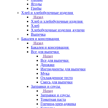
Ягоды
Грибы
Хлеб и хлебобулочные изделия
Назад
Хлеб и хлебобулочные изделия
Хлеб
Хлебобулочные изделия ,куличи
Выпечка
Бакалея и консервация
Назад
Бакалея и консервация
Все для выпечки
Назад
Все для выпечки
Дрожжи
Ингридиенты для выпечки
Мука
Охлажденное тесто
Смесь для выпечки
Заправки и соусы
Назад
Заправки и соусы
Томатная паста
Горчица,хрен,аджика