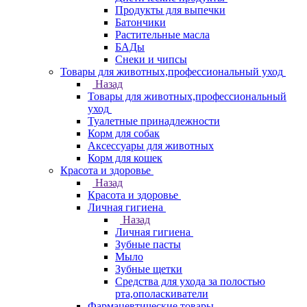
Продукты для выпечки
Батончики
Растительные масла
БАДы
Снеки и чипсы
Товары для животных,профессиональный уход
Назад
Товары для животных,профессиональный
уход
Туалетные принадлежности
Корм для собак
Аксессуары для животных
Корм для кошек
Красота и здоровье
Назад
Красота и здоровье
Личная гигиена
Назад
Личная гигиена
Зубные пасты
Мыло
Зубные щетки
Средства для ухода за полостью
рта,ополаскиватели
Фармацевтические товары