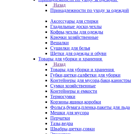
Назад
Принадлежности по уходу за одеждой
Аксессуары для стирки
Гладильные доски,чехлы
Кофры,чехлы для одежды
Крючки хозяйственные
Вешалки
Сушилки для белья
Щетки для одежды и обуви
Товары для уборки и хранения
Назад
Товары для уборки и хранения
Губки,щетки,салфетки для уборки
Контейнеры для мусора,баки,канистры
Сумки хозяйственные
Контейнеры и емкости
Термосумки
Корзины,ящики,коробки
Фольга,бумага,пленка,пакеты для льда
Мешки для мусора
Перчатки
Тазы,ведра
Швабры,щетки,совки