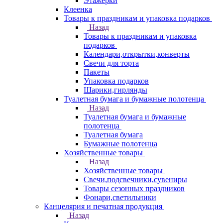
Этажерки
Клеенка
Товары к праздникам и упаковка подарков
Назад
Товары к праздникам и упаковка
подарков
Календари,открытки,конверты
Свечи для торта
Пакеты
Упаковка подарков
Шарики,гирлянды
Туалетная бумага и бумажные полотенца
Назад
Туалетная бумага и бумажные
полотенца
Туалетная бумага
Бумажные полотенца
Хозяйственные товары
Назад
Хозяйственные товары
Свечи,подсвечники,сувениры
Товары сезонных праздников
Фонари,светильники
Канцелярия и печатная продукция
Назад