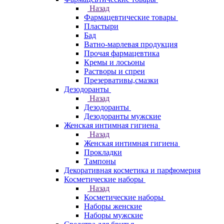
Назад
Фармацевтические товары
Пластыри
Бад
Ватно-марлевая продукция
Прочая фармацевтика
Кремы и лосьоны
Растворы и спреи
Презервативы,смазки
Дезодоранты
Назад
Дезодоранты
Дезодоранты мужские
Женская интимная гигиена
Назад
Женская интимная гигиена
Прокладки
Тампоны
Декоративная косметика и парфюмерия
Косметические наборы
Назад
Косметические наборы
Наборы женские
Наборы мужские