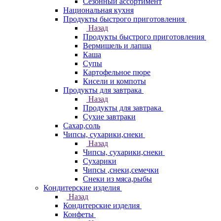
Сезонный ассортимент
Национальная кухня
Продукты быстрого приготовления
Назад
Продукты быстрого приготовления
Вермишель и лапша
Каша
Супы
Картофельное пюре
Кисели и компоты
Продукты для завтрака
Назад
Продукты для завтрака
Сухие завтраки
Сахар,соль
Чипсы, сухарики,снеки
Назад
Чипсы, сухарики,снеки
Сухарики
Чипсы ,снеки,семечки
Снеки из мяса,рыбы
Кондитерские изделия
Назад
Кондитерские изделия
Конфеты