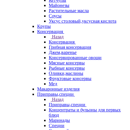
Кетчупы
Майонезы
Растительные масла
Соусы
Уксус столовый,уксусная кислота
Крупы
Консервация
Назад
Консервация
Грибная консервация
Джем,варенье
Консервированные овощи
Мясные консервы
Рыбные консервы
Оливки,маслины
Фруктовые консервы
Мед
Макаронные изделия
Приправы,специи
Назад
Приправы,специи
Концентраты и бульоны для первых
блюд
Маринады
Специи