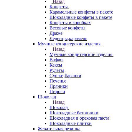
Назад
Конфеты
Карамельные конфеты в пакете
Шоколадные конфеты в пакете
Конфеты в коробках
Весовые конфеты
Драже
Леденцы,карамель
Мучные кондитерские изделия
Назад
Мучные кондитерские изделия
Вафли
Кексы
Рулеты
Сушки,баранки
Печенье
Пряники
Пироги
Шоколад
Назад
Шоколад
Шоколадные батончики
Шоколадная и ореховая паста
Шоколадные плитки
Жевательная резинка