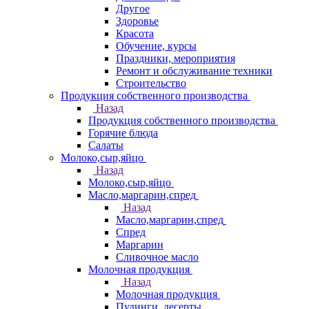
Другое
Здоровье
Красота
Обучение, курсы
Праздники, мероприятия
Ремонт и обслуживание техники
Строительство
Продукция собственного производства
Назад
Продукция собственного производства
Горячие блюда
Салаты
Молоко,сыр,яйцо
Назад
Молоко,сыр,яйцо
Масло,маргарин,спред
Назад
Масло,маргарин,спред
Спред
Маргарин
Сливочное масло
Молочная продукция
Назад
Молочная продукция
Пудинги, десерты