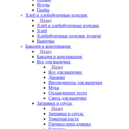
Ягоды
Грибы
Хлеб и хлебобулочные изделия
Назад
Хлеб и хлебобулочные изделия
Хлеб
Хлебобулочные изделия ,куличи
Выпечка
Бакалея и консервация
Назад
Бакалея и консервация
Все для выпечки
Назад
Все для выпечки
Дрожжи
Ингридиенты для выпечки
Мука
Охлажденное тесто
Смесь для выпечки
Заправки и соусы
Назад
Заправки и соусы
Томатная паста
Горчица,хрен,аджика