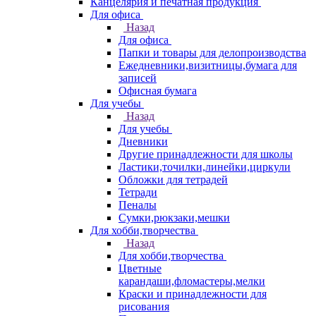
Канцелярия и печатная продукция
Для офиса
Назад
Для офиса
Папки и товары для делопроизводства
Ежедневники,визитницы,бумага для
записей
Офисная бумага
Для учебы
Назад
Для учебы
Дневники
Другие принадлежности для школы
Ластики,точилки,линейки,циркули
Обложки для тетрадей
Тетради
Пеналы
Сумки,рюкзаки,мешки
Для хобби,творчества
Назад
Для хобби,творчества
Цветные
карандаши,фломастеры,мелки
Краски и принадлежности для
рисования