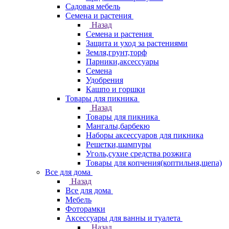
Садовая мебель
Семена и растения
Назад
Семена и растения
Защита и уход за растениями
Земля,грунт,торф
Парники,аксессуары
Семена
Удобрения
Кашпо и горшки
Товары для пикника
Назад
Товары для пикника
Мангалы,барбекю
Наборы аксессуаров для пикника
Решетки,шампуры
Уголь,сухие средства розжига
Товары для копчения(коптильня,щепа)
Все для дома
Назад
Все для дома
Мебель
Фоторамки
Аксессуары для ванны и туалета
Назад