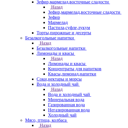
Зефир,мармелад,восточные сладости
Назад
Зефир,мармелад,восточные сладости
Зефир
Мармелад
Пастила,суфле,лукум
Торты,пирожные и десерты
Безалкогольные напитки
Назад
Безалкогольные напитки
Лимонады и квасы
Назад
Лимонады и квасы
Концентраты для напитков
Квасы,лимонад,напитки
Соки,нектары и морсы
Вода и холодный чай
Назад
Вода и холодный чай
Минеральная вода
Газированная вода
Негазированная вода
Холодный чай
Мясо, птица, колбаса
Назад