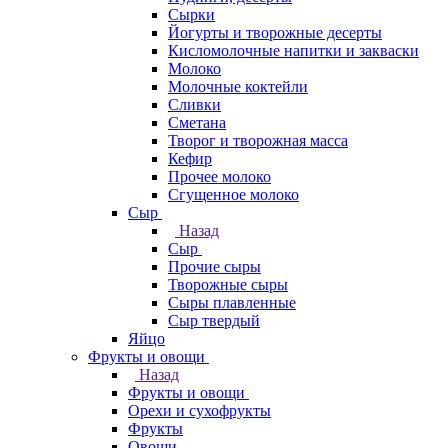
Сырки
Йогурты и творожные десерты
Кисломолочные напитки и закваски
Молоко
Молочные коктейли
Сливки
Сметана
Творог и творожная масса
Кефир
Прочее молоко
Сгущенное молоко
Сыр
Назад
Сыр
Прочие сыры
Творожные сыры
Сыры плавленные
Сыр твердый
Яйцо
Фрукты и овощи
Назад
Фрукты и овощи
Орехи и сухофрукты
Фрукты
Овощи