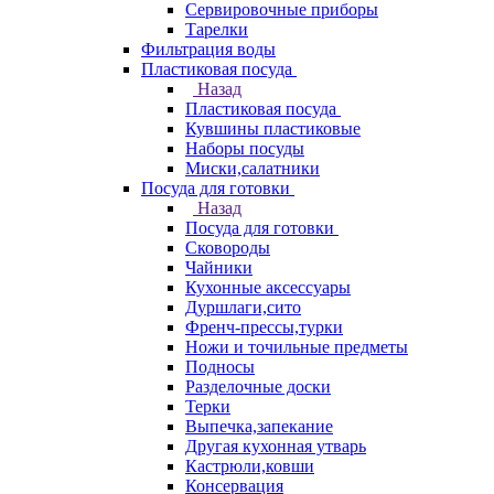
Сервировочные приборы
Тарелки
Фильтрация воды
Пластиковая посуда
Назад
Пластиковая посуда
Кувшины пластиковые
Наборы посуды
Миски,салатники
Посуда для готовки
Назад
Посуда для готовки
Сковороды
Чайники
Кухонные аксессуары
Дуршлаги,сито
Френч-прессы,турки
Ножи и точильные предметы
Подносы
Разделочные доски
Терки
Выпечка,запекание
Другая кухонная утварь
Кастрюли,ковши
Консервация