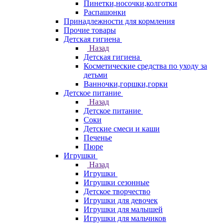
Пинетки,носочки,колготки
Распашонки
Принадлежности для кормления
Прочие товары
Детская гигиена
Назад
Детская гигиена
Косметические средства по уходу за
детьми
Ванночки,горшки,горки
Детское питание
Назад
Детское питание
Соки
Детские смеси и каши
Печенье
Пюре
Игрушки
Назад
Игрушки
Игрушки сезонные
Детское творчество
Игрушки для девочек
Игрушки для малышей
Игрушки для мальчиков