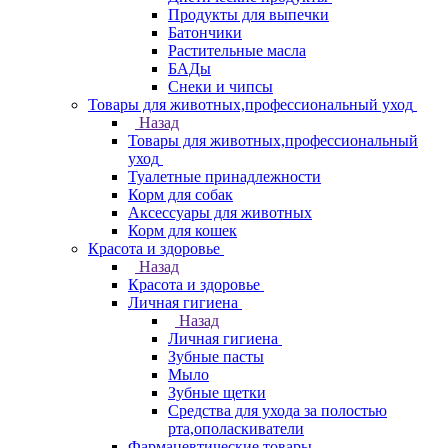
Продукты для выпечки
Батончики
Растительные масла
БАДы
Снеки и чипсы
Товары для животных,профессиональный уход
Назад
Товары для животных,профессиональный
уход
Туалетные принадлежности
Корм для собак
Аксессуары для животных
Корм для кошек
Красота и здоровье
Назад
Красота и здоровье
Личная гигиена
Назад
Личная гигиена
Зубные пасты
Мыло
Зубные щетки
Средства для ухода за полостью
рта,ополаскиватели
Фармацевтические товары