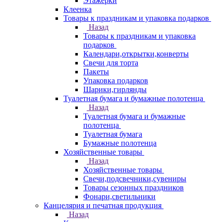
Этажерки
Клеенка
Товары к праздникам и упаковка подарков
Назад
Товары к праздникам и упаковка
подарков
Календари,открытки,конверты
Свечи для торта
Пакеты
Упаковка подарков
Шарики,гирлянды
Туалетная бумага и бумажные полотенца
Назад
Туалетная бумага и бумажные
полотенца
Туалетная бумага
Бумажные полотенца
Хозяйственные товары
Назад
Хозяйственные товары
Свечи,подсвечники,сувениры
Товары сезонных праздников
Фонари,светильники
Канцелярия и печатная продукция
Назад