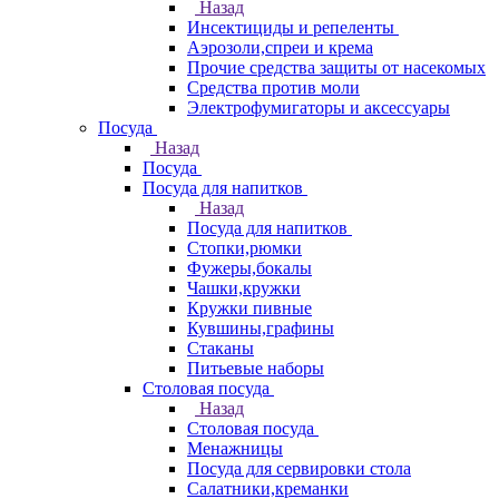
Назад
Инсектициды и репеленты
Аэрозоли,спреи и крема
Прочие средства защиты от насекомых
Средства против моли
Электрофумигаторы и аксессуары
Посуда
Назад
Посуда
Посуда для напитков
Назад
Посуда для напитков
Стопки,рюмки
Фужеры,бокалы
Чашки,кружки
Кружки пивные
Кувшины,графины
Стаканы
Питьевые наборы
Столовая посуда
Назад
Столовая посуда
Менажницы
Посуда для сервировки стола
Салатники,креманки