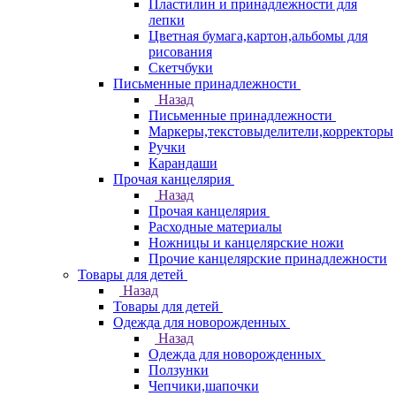
Пластилин и принадлежности для
лепки
Цветная бумага,картон,альбомы для
рисования
Скетчбуки
Письменные принадлежности
Назад
Письменные принадлежности
Маркеры,текстовыделители,корректоры
Ручки
Карандаши
Прочая канцелярия
Назад
Прочая канцелярия
Расходные материалы
Ножницы и канцелярские ножи
Прочие канцелярские принадлежности
Товары для детей
Назад
Товары для детей
Одежда для новорожденных
Назад
Одежда для новорожденных
Ползунки
Чепчики,шапочки