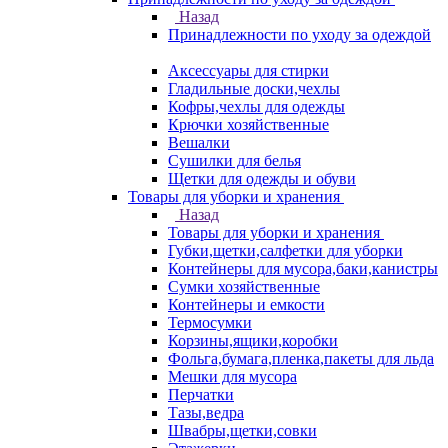
Назад
Принадлежности по уходу за одеждой
Аксессуары для стирки
Гладильные доски,чехлы
Кофры,чехлы для одежды
Крючки хозяйственные
Вешалки
Сушилки для белья
Щетки для одежды и обуви
Товары для уборки и хранения
Назад
Товары для уборки и хранения
Губки,щетки,салфетки для уборки
Контейнеры для мусора,баки,канистры
Сумки хозяйственные
Контейнеры и емкости
Термосумки
Корзины,ящики,коробки
Фольга,бумага,пленка,пакеты для льда
Мешки для мусора
Перчатки
Тазы,ведра
Швабры,щетки,совки