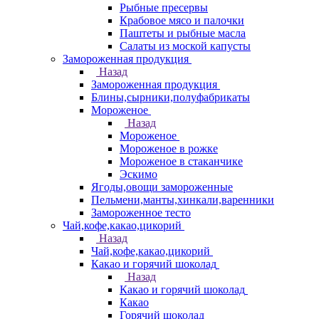
Рыбные пресервы
Крабовое мясо и палочки
Паштеты и рыбные масла
Салаты из моской капусты
Замороженная продукция
Назад
Замороженная продукция
Блины,сырники,полуфабрикаты
Мороженое
Назад
Мороженое
Мороженое в рожке
Мороженое в стаканчике
Эскимо
Ягоды,овощи замороженные
Пельмени,манты,хинкали,варенники
Замороженное тесто
Чай,кофе,какао,цикорий
Назад
Чай,кофе,какао,цикорий
Какао и горячий шоколад
Назад
Какао и горячий шоколад
Какао
Горячий шоколад