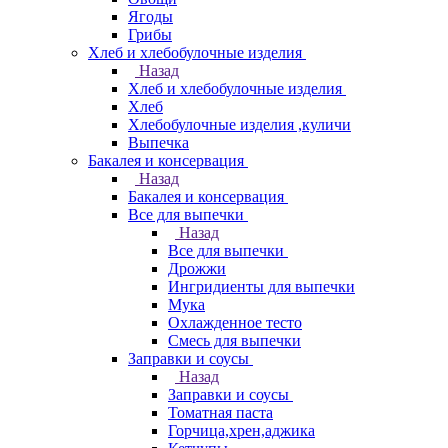
Ягоды
Грибы
Хлеб и хлебобулочные изделия
Назад
Хлеб и хлебобулочные изделия
Хлеб
Хлебобулочные изделия ,куличи
Выпечка
Бакалея и консервация
Назад
Бакалея и консервация
Все для выпечки
Назад
Все для выпечки
Дрожжи
Ингридиенты для выпечки
Мука
Охлажденное тесто
Смесь для выпечки
Заправки и соусы
Назад
Заправки и соусы
Томатная паста
Горчица,хрен,аджика