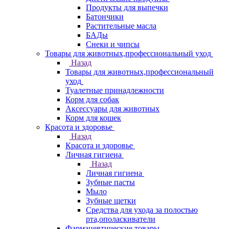
Продукты для выпечки
Батончики
Растительные масла
БАДы
Снеки и чипсы
Товары для животных,профессиональный уход
Назад
Товары для животных,профессиональный
уход
Туалетные принадлежности
Корм для собак
Аксессуары для животных
Корм для кошек
Красота и здоровье
Назад
Красота и здоровье
Личная гигиена
Назад
Личная гигиена
Зубные пасты
Мыло
Зубные щетки
Средства для ухода за полостью
рта,ополаскиватели
Фармацевтические товары