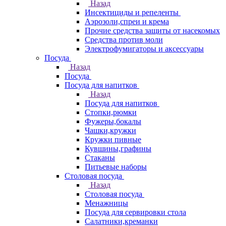
Назад
Инсектициды и репеленты
Аэрозоли,спреи и крема
Прочие средства защиты от насекомых
Средства против моли
Электрофумигаторы и аксессуары
Посуда
Назад
Посуда
Посуда для напитков
Назад
Посуда для напитков
Стопки,рюмки
Фужеры,бокалы
Чашки,кружки
Кружки пивные
Кувшины,графины
Стаканы
Питьевые наборы
Столовая посуда
Назад
Столовая посуда
Менажницы
Посуда для сервировки стола
Салатники,креманки