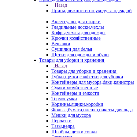
Назад
Принадлежности по уходу за одеждой
Аксессуары для стирки
Гладильные доски,чехлы
Кофры,чехлы для одежды
Крючки хозяйственные
Вешалки
Сушилки для белья
Щетки для одежды и обуви
Товары для уборки и хранения
Назад
Товары для уборки и хранения
Губки,щетки,салфетки для уборки
Контейнеры для мусора,баки,канистры
Сумки хозяйственные
Контейнеры и емкости
Термосумки
Корзины,ящики,коробки
Фольга,бумага,пленка,пакеты для льда
Мешки для мусора
Перчатки
Тазы,ведра
Швабры,щетки,совки