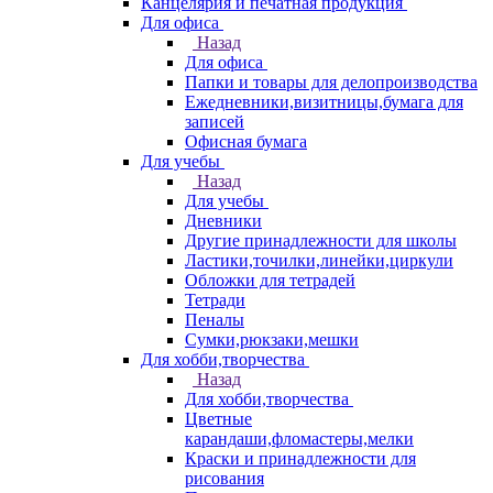
Канцелярия и печатная продукция
Для офиса
Назад
Для офиса
Папки и товары для делопроизводства
Ежедневники,визитницы,бумага для
записей
Офисная бумага
Для учебы
Назад
Для учебы
Дневники
Другие принадлежности для школы
Ластики,точилки,линейки,циркули
Обложки для тетрадей
Тетради
Пеналы
Сумки,рюкзаки,мешки
Для хобби,творчества
Назад
Для хобби,творчества
Цветные
карандаши,фломастеры,мелки
Краски и принадлежности для
рисования