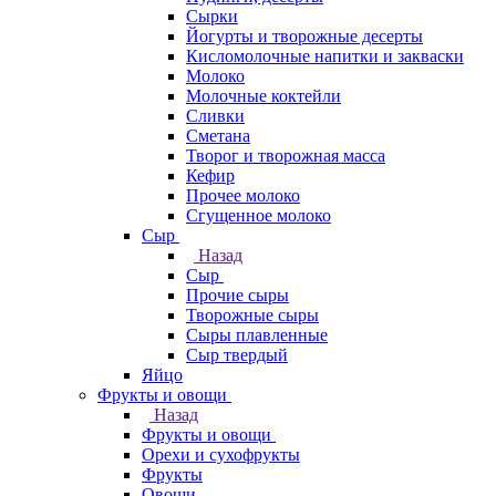
Сырки
Йогурты и творожные десерты
Кисломолочные напитки и закваски
Молоко
Молочные коктейли
Сливки
Сметана
Творог и творожная масса
Кефир
Прочее молоко
Сгущенное молоко
Сыр
Назад
Сыр
Прочие сыры
Творожные сыры
Сыры плавленные
Сыр твердый
Яйцо
Фрукты и овощи
Назад
Фрукты и овощи
Орехи и сухофрукты
Фрукты
Овощи