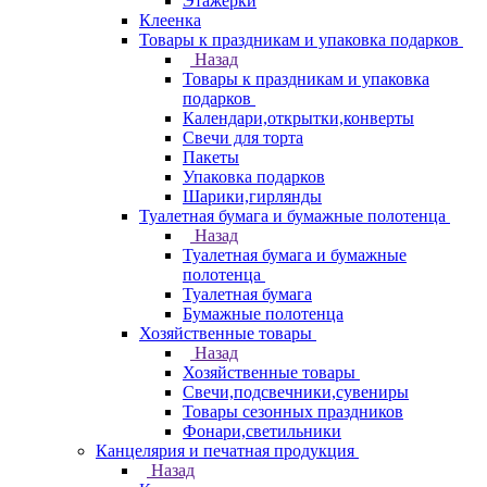
Этажерки
Клеенка
Товары к праздникам и упаковка подарков
Назад
Товары к праздникам и упаковка
подарков
Календари,открытки,конверты
Свечи для торта
Пакеты
Упаковка подарков
Шарики,гирлянды
Туалетная бумага и бумажные полотенца
Назад
Туалетная бумага и бумажные
полотенца
Туалетная бумага
Бумажные полотенца
Хозяйственные товары
Назад
Хозяйственные товары
Свечи,подсвечники,сувениры
Товары сезонных праздников
Фонари,светильники
Канцелярия и печатная продукция
Назад