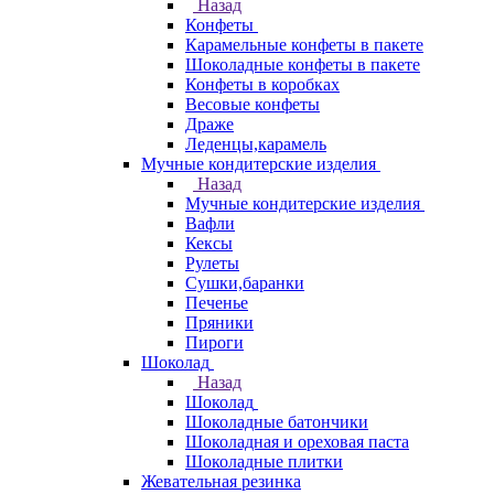
Назад
Конфеты
Карамельные конфеты в пакете
Шоколадные конфеты в пакете
Конфеты в коробках
Весовые конфеты
Драже
Леденцы,карамель
Мучные кондитерские изделия
Назад
Мучные кондитерские изделия
Вафли
Кексы
Рулеты
Сушки,баранки
Печенье
Пряники
Пироги
Шоколад
Назад
Шоколад
Шоколадные батончики
Шоколадная и ореховая паста
Шоколадные плитки
Жевательная резинка