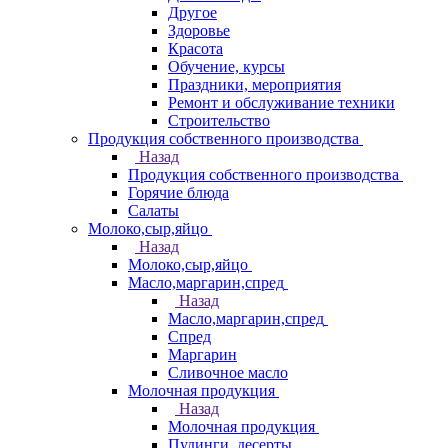
Другое
Здоровье
Красота
Обучение, курсы
Праздники, мероприятия
Ремонт и обслуживание техники
Строительство
Продукция собственного производства
Назад
Продукция собственного производства
Горячие блюда
Салаты
Молоко,сыр,яйцо
Назад
Молоко,сыр,яйцо
Масло,маргарин,спред
Назад
Масло,маргарин,спред
Спред
Маргарин
Сливочное масло
Молочная продукция
Назад
Молочная продукция
Пудинги, десерты