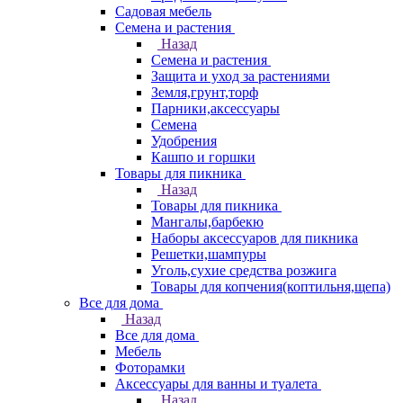
Садовая мебель
Семена и растения
Назад
Семена и растения
Защита и уход за растениями
Земля,грунт,торф
Парники,аксессуары
Семена
Удобрения
Кашпо и горшки
Товары для пикника
Назад
Товары для пикника
Мангалы,барбекю
Наборы аксессуаров для пикника
Решетки,шампуры
Уголь,сухие средства розжига
Товары для копчения(коптильня,щепа)
Все для дома
Назад
Все для дома
Мебель
Фоторамки
Аксессуары для ванны и туалета
Назад