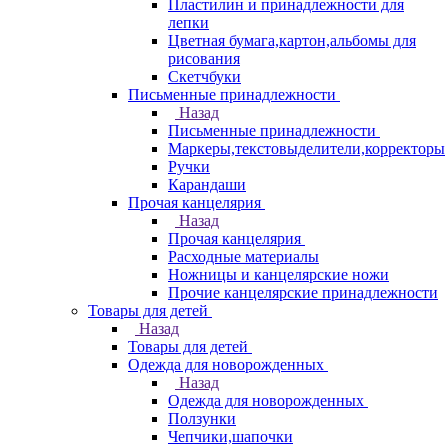
Пластилин и принадлежности для
лепки
Цветная бумага,картон,альбомы для
рисования
Скетчбуки
Письменные принадлежности
Назад
Письменные принадлежности
Маркеры,текстовыделители,корректоры
Ручки
Карандаши
Прочая канцелярия
Назад
Прочая канцелярия
Расходные материалы
Ножницы и канцелярские ножи
Прочие канцелярские принадлежности
Товары для детей
Назад
Товары для детей
Одежда для новорожденных
Назад
Одежда для новорожденных
Ползунки
Чепчики,шапочки