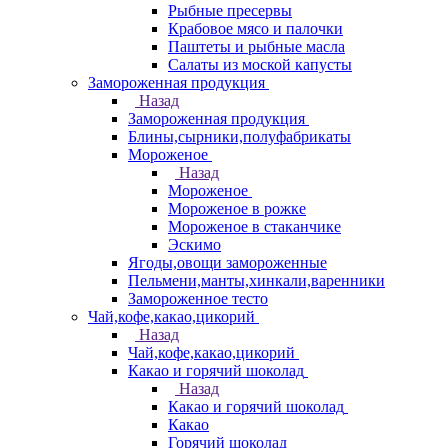
Рыбные пресервы
Крабовое мясо и палочки
Паштеты и рыбные масла
Салаты из моской капусты
Замороженная продукция
Назад
Замороженная продукция
Блины,сырники,полуфабрикаты
Мороженое
Назад
Мороженое
Мороженое в рожке
Мороженое в стаканчике
Эскимо
Ягоды,овощи замороженные
Пельмени,манты,хинкали,варенники
Замороженное тесто
Чай,кофе,какао,цикорий
Назад
Чай,кофе,какао,цикорий
Какао и горячий шоколад
Назад
Какао и горячий шоколад
Какао
Горячий шоколад