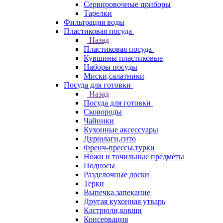
Сервировочные приборы
Тарелки
Фильтрация воды
Пластиковая посуда
Назад
Пластиковая посуда
Кувшины пластиковые
Наборы посуды
Миски,салатники
Посуда для готовки
Назад
Посуда для готовки
Сковороды
Чайники
Кухонные аксессуары
Дуршлаги,сито
Френч-прессы,турки
Ножи и точильные предметы
Подносы
Разделочные доски
Терки
Выпечка,запекание
Другая кухонная утварь
Кастрюли,ковши
Консервация