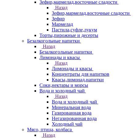
Зефир,мармелад,восточные сладости
Назад
Зефир,мармелад,восточные сладости
Зефир
Мармелад
Пастила,суфле,лукум
Торты,пирожные и десерты
Безалкогольные напитки
Назад
Безалкогольные напитки
Лимонады и квасы
Назад
Лимонады и квасы
Концентраты для напитков
Квасы,лимонад,напитки
Соки,нектары и морсы
Вода и холодный чай
Назад
Вода и холодный чай
Минеральная вода
Газированная вода
Негазированная вода
Холодный чай
Мясо, птица, колбаса
Назад