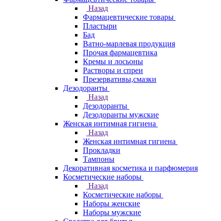
Назад
Фармацевтические товары
Пластыри
Бад
Ватно-марлевая продукция
Прочая фармацевтика
Кремы и лосьоны
Растворы и спреи
Презервативы,смазки
Дезодоранты
Назад
Дезодоранты
Дезодоранты мужские
Женская интимная гигиена
Назад
Женская интимная гигиена
Прокладки
Тампоны
Декоративная косметика и парфюмерия
Косметические наборы
Назад
Косметические наборы
Наборы женские
Наборы мужские