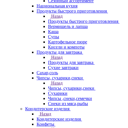
Сезонный ассортимент
Национальная кухня
Продукты быстрого приготовления
Назад
Продукты быстрого приготовления
Вермишель и лапша
Каша
Супы
Картофельное пюре
Кисели и компоты
Продукты для завтрака
Назад
Продукты для завтрака
Сухие завтраки
Сахар,соль
Чипсы, сухарики,снеки
Назад
Чипсы, сухарики,снеки
Сухарики
Чипсы ,снеки,семечки
Снеки из мяса,рыбы
Кондитерские изделия
Назад
Кондитерские изделия
Конфеты