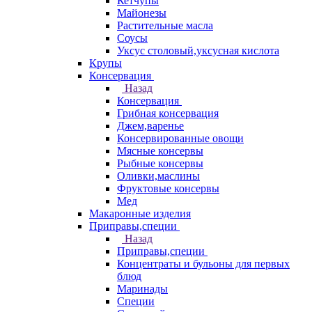
Кетчупы
Майонезы
Растительные масла
Соусы
Уксус столовый,уксусная кислота
Крупы
Консервация
Назад
Консервация
Грибная консервация
Джем,варенье
Консервированные овощи
Мясные консервы
Рыбные консервы
Оливки,маслины
Фруктовые консервы
Мед
Макаронные изделия
Приправы,специи
Назад
Приправы,специи
Концентраты и бульоны для первых
блюд
Маринады
Специи