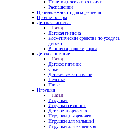
Пинетки,носочки,колготки
Распашонки
Принадлежности для кормления
Прочие товары
Детская гигиена
Назад
Детская гигиена
Косметические средства по уходу за
детьми
Ванночки,горшки,горки
Детское питание
Назад
Детское питание
Соки
Детские смеси и каши
Печенье
Пюре
Игрушки
Назад
Игрушки
Игрушки сезонные
Детское творчество
Игрушки для девочек
Игрушки для малышей
Игрушки для мальчиков