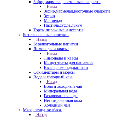
Зефир,мармелад,восточные сладости
Назад
Зефир,мармелад,восточные сладости
Зефир
Мармелад
Пастила,суфле,лукум
Торты,пирожные и десерты
Безалкогольные напитки
Назад
Безалкогольные напитки
Лимонады и квасы
Назад
Лимонады и квасы
Концентраты для напитков
Квасы,лимонад,напитки
Соки,нектары и морсы
Вода и холодный чай
Назад
Вода и холодный чай
Минеральная вода
Газированная вода
Негазированная вода
Холодный чай
Мясо, птица, колбаса
Назад