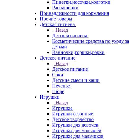
Пинетки,носочки,колготки
Распашонки
Принадлежности для кормления
Прочие товары
Детская гигиена
Назад
Детская гигиена
Косметические средства по уходу за
детьми
Ванночки,горшки,горки
Детское питание
Назад
Детское питание
Соки
Детские смеси и каши
Печенье
Пюре
Игрушки
Назад
Игрушки
Игрушки сезонные
Детское творчество
Игрушки для девочек
Игрушки для малышей
Игрушки для мальчиков