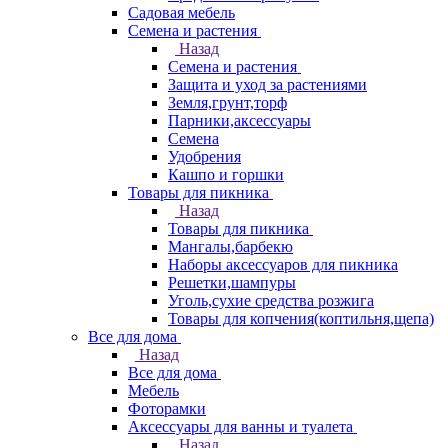
Садовая мебель
Семена и растения
Назад
Семена и растения
Защита и уход за растениями
Земля,грунт,торф
Парники,аксессуары
Семена
Удобрения
Кашпо и горшки
Товары для пикника
Назад
Товары для пикника
Мангалы,барбекю
Наборы аксессуаров для пикника
Решетки,шампуры
Уголь,сухие средства розжига
Товары для копчения(коптильня,щепа)
Все для дома
Назад
Все для дома
Мебель
Фоторамки
Аксессуары для ванны и туалета
Назад