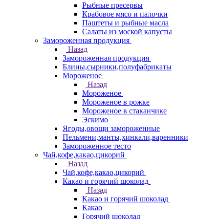
Рыбные пресервы
Крабовое мясо и палочки
Паштеты и рыбные масла
Салаты из моской капусты
Замороженная продукция
Назад
Замороженная продукция
Блины,сырники,полуфабрикаты
Мороженое
Назад
Мороженое
Мороженое в рожке
Мороженое в стаканчике
Эскимо
Ягоды,овощи замороженные
Пельмени,манты,хинкали,варенники
Замороженное тесто
Чай,кофе,какао,цикорий
Назад
Чай,кофе,какао,цикорий
Какао и горячий шоколад
Назад
Какао и горячий шоколад
Какао
Горячий шоколад