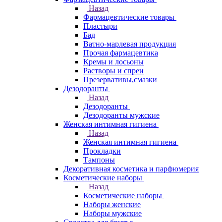
Назад
Фармацевтические товары
Пластыри
Бад
Ватно-марлевая продукция
Прочая фармацевтика
Кремы и лосьоны
Растворы и спреи
Презервативы,смазки
Дезодоранты
Назад
Дезодоранты
Дезодоранты мужские
Женская интимная гигиена
Назад
Женская интимная гигиена
Прокладки
Тампоны
Декоративная косметика и парфюмерия
Косметические наборы
Назад
Косметические наборы
Наборы женские
Наборы мужские