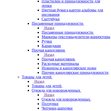
Пластилин и принадлежности для
лепки
Цветная бумага,картон,альбомы для
рисования
Скетчбуки
Письменные принадлежности
Назад
Письменные принадлежности
Маркеры,текстовыделители,корректоры
Ручки
Карандаши
Прочая канцелярия
Назад
Прочая канцелярия
Расходные материалы
Ножницы и канцелярские ножи
Прочие канцелярские принадлежности
Товары для детей
Назад
Товары для детей
Одежда для новорожденных
Назад
Одежда для новорожденных
Ползунки
Чепчики,шапочки