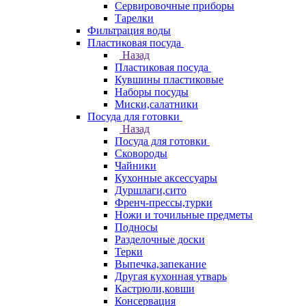
Сервировочные приборы
Тарелки
Фильтрация воды
Пластиковая посуда
Назад
Пластиковая посуда
Кувшины пластиковые
Наборы посуды
Миски,салатники
Посуда для готовки
Назад
Посуда для готовки
Сковороды
Чайники
Кухонные аксессуары
Дуршлаги,сито
Френч-прессы,турки
Ножи и точильные предметы
Подносы
Разделочные доски
Терки
Выпечка,запекание
Другая кухонная утварь
Кастрюли,ковши
Консервация