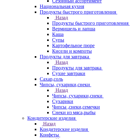
Сезонный ассортимент
Национальная кухня
Продукты быстрого приготовления
Назад
Продукты быстрого приготовления
Вермишель и лапша
Каша
Супы
Картофельное пюре
Кисели и компоты
Продукты для завтрака
Назад
Продукты для завтрака
Сухие завтраки
Сахар,соль
Чипсы, сухарики,снеки
Назад
Чипсы, сухарики,снеки
Сухарики
Чипсы ,снеки,семечки
Снеки из мяса,рыбы
Кондитерские изделия
Назад
Кондитерские изделия
Конфеты