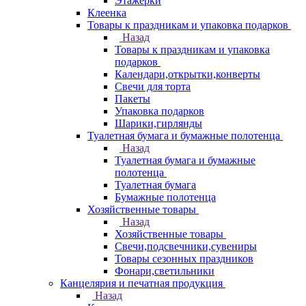
Этажерки
Клеенка
Товары к праздникам и упаковка подарков
Назад
Товары к праздникам и упаковка
подарков
Календари,открытки,конверты
Свечи для торта
Пакеты
Упаковка подарков
Шарики,гирлянды
Туалетная бумага и бумажные полотенца
Назад
Туалетная бумага и бумажные
полотенца
Туалетная бумага
Бумажные полотенца
Хозяйственные товары
Назад
Хозяйственные товары
Свечи,подсвечники,сувениры
Товары сезонных праздников
Фонари,светильники
Канцелярия и печатная продукция
Назад