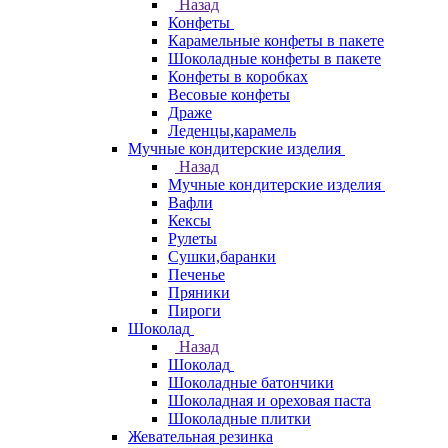
Назад
Конфеты
Карамельные конфеты в пакете
Шоколадные конфеты в пакете
Конфеты в коробках
Весовые конфеты
Драже
Леденцы,карамель
Мучные кондитерские изделия
Назад
Мучные кондитерские изделия
Вафли
Кексы
Рулеты
Сушки,баранки
Печенье
Пряники
Пироги
Шоколад
Назад
Шоколад
Шоколадные батончики
Шоколадная и ореховая паста
Шоколадные плитки
Жевательная резинка