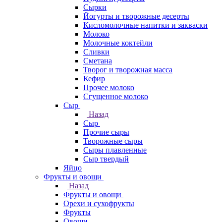
Сырки
Йогурты и творожные десерты
Кисломолочные напитки и закваски
Молоко
Молочные коктейли
Сливки
Сметана
Творог и творожная масса
Кефир
Прочее молоко
Сгущенное молоко
Сыр
Назад
Сыр
Прочие сыры
Творожные сыры
Сыры плавленные
Сыр твердый
Яйцо
Фрукты и овощи
Назад
Фрукты и овощи
Орехи и сухофрукты
Фрукты
Овощи