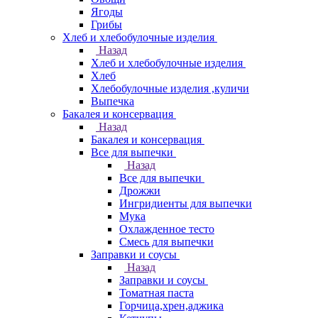
Ягоды
Грибы
Хлеб и хлебобулочные изделия
Назад
Хлеб и хлебобулочные изделия
Хлеб
Хлебобулочные изделия ,куличи
Выпечка
Бакалея и консервация
Назад
Бакалея и консервация
Все для выпечки
Назад
Все для выпечки
Дрожжи
Ингридиенты для выпечки
Мука
Охлажденное тесто
Смесь для выпечки
Заправки и соусы
Назад
Заправки и соусы
Томатная паста
Горчица,хрен,аджика