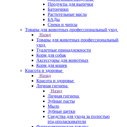
Продукты для выпечки
Батончики
Растительные масла
БАДы
Снеки и чипсы
Товары для животных,профессиональный уход
Назад
Товары для животных,профессиональный
уход
Туалетные принадлежности
Корм для собак
Аксессуары для животных
Корм для кошек
Красота и здоровье
Назад
Красота и здоровье
Личная гигиена
Назад
Личная гигиена
Зубные пасты
Мыло
Зубные щетки
Средства для ухода за полостью
рта,ополаскиватели
Фармацевтические товары