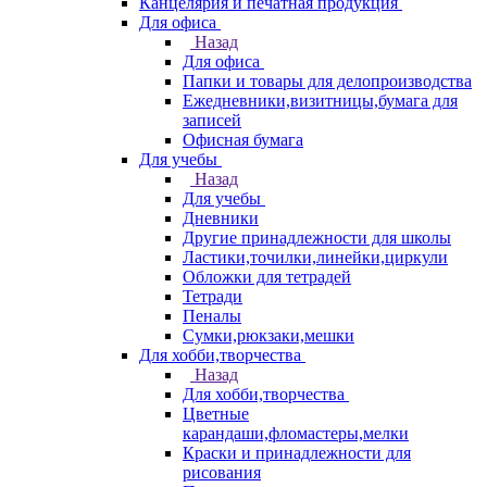
Канцелярия и печатная продукция
Для офиса
Назад
Для офиса
Папки и товары для делопроизводства
Ежедневники,визитницы,бумага для
записей
Офисная бумага
Для учебы
Назад
Для учебы
Дневники
Другие принадлежности для школы
Ластики,точилки,линейки,циркули
Обложки для тетрадей
Тетради
Пеналы
Сумки,рюкзаки,мешки
Для хобби,творчества
Назад
Для хобби,творчества
Цветные
карандаши,фломастеры,мелки
Краски и принадлежности для
рисования