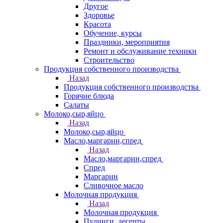
Другое
Здоровье
Красота
Обучение, курсы
Праздники, мероприятия
Ремонт и обслуживание техники
Строительство
Продукция собственного производства
Назад
Продукция собственного производства
Горячие блюда
Салаты
Молоко,сыр,яйцо
Назад
Молоко,сыр,яйцо
Масло,маргарин,спред
Назад
Масло,маргарин,спред
Спред
Маргарин
Сливочное масло
Молочная продукция
Назад
Молочная продукция
Пудинги, десерты