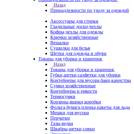
Назад
Принадлежности по уходу за одеждой
Аксессуары для стирки
Гладильные доски,чехлы
Кофры,чехлы для одежды
Крючки хозяйственные
Вешалки
Сушилки для белья
Щетки для одежды и обуви
Товары для уборки и хранения
Назад
Товары для уборки и хранения
Губки,щетки,салфетки для уборки
Контейнеры для мусора,баки,канистры
Сумки хозяйственные
Контейнеры и емкости
Термосумки
Корзины,ящики,коробки
Фольга,бумага,пленка,пакеты для льда
Мешки для мусора
Перчатки
Тазы,ведра
Швабры,щетки,совки