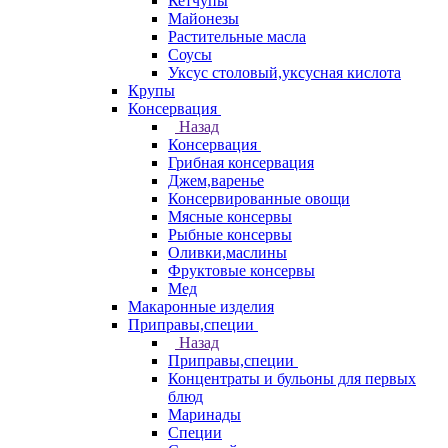
Кетчупы
Майонезы
Растительные масла
Соусы
Уксус столовый,уксусная кислота
Крупы
Консервация
Назад
Консервация
Грибная консервация
Джем,варенье
Консервированные овощи
Мясные консервы
Рыбные консервы
Оливки,маслины
Фруктовые консервы
Мед
Макаронные изделия
Приправы,специи
Назад
Приправы,специи
Концентраты и бульоны для первых
блюд
Маринады
Специи