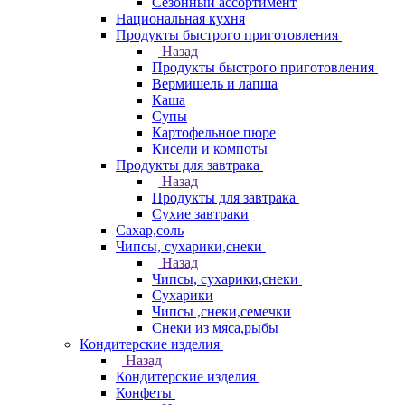
Сезонный ассортимент
Национальная кухня
Продукты быстрого приготовления
Назад
Продукты быстрого приготовления
Вермишель и лапша
Каша
Супы
Картофельное пюре
Кисели и компоты
Продукты для завтрака
Назад
Продукты для завтрака
Сухие завтраки
Сахар,соль
Чипсы, сухарики,снеки
Назад
Чипсы, сухарики,снеки
Сухарики
Чипсы ,снеки,семечки
Снеки из мяса,рыбы
Кондитерские изделия
Назад
Кондитерские изделия
Конфеты