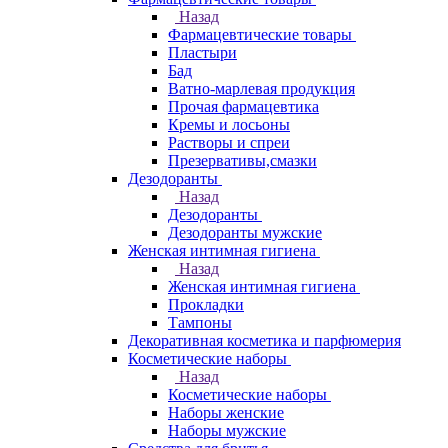
Назад
Фармацевтические товары
Пластыри
Бад
Ватно-марлевая продукция
Прочая фармацевтика
Кремы и лосьоны
Растворы и спреи
Презервативы,смазки
Дезодоранты
Назад
Дезодоранты
Дезодоранты мужские
Женская интимная гигиена
Назад
Женская интимная гигиена
Прокладки
Тампоны
Декоративная косметика и парфюмерия
Косметические наборы
Назад
Косметические наборы
Наборы женские
Наборы мужские