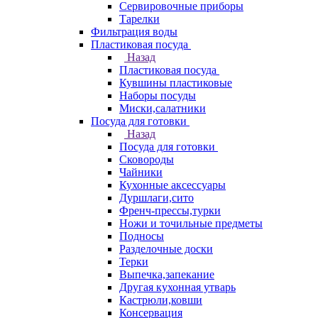
Сервировочные приборы
Тарелки
Фильтрация воды
Пластиковая посуда
Назад
Пластиковая посуда
Кувшины пластиковые
Наборы посуды
Миски,салатники
Посуда для готовки
Назад
Посуда для готовки
Сковороды
Чайники
Кухонные аксессуары
Дуршлаги,сито
Френч-прессы,турки
Ножи и точильные предметы
Подносы
Разделочные доски
Терки
Выпечка,запекание
Другая кухонная утварь
Кастрюли,ковши
Консервация