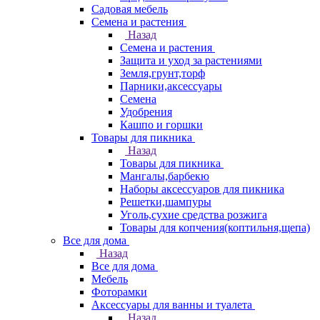
Садовая мебель
Семена и растения
Назад
Семена и растения
Защита и уход за растениями
Земля,грунт,торф
Парники,аксессуары
Семена
Удобрения
Кашпо и горшки
Товары для пикника
Назад
Товары для пикника
Мангалы,барбекю
Наборы аксессуаров для пикника
Решетки,шампуры
Уголь,сухие средства розжига
Товары для копчения(коптильня,щепа)
Все для дома
Назад
Все для дома
Мебель
Фоторамки
Аксессуары для ванны и туалета
Назад