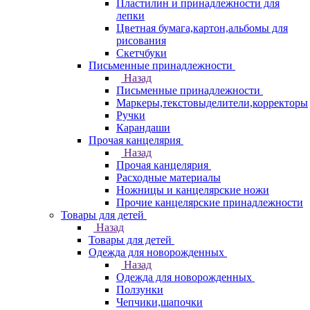
Пластилин и принадлежности для
лепки
Цветная бумага,картон,альбомы для
рисования
Скетчбуки
Письменные принадлежности
Назад
Письменные принадлежности
Маркеры,текстовыделители,корректоры
Ручки
Карандаши
Прочая канцелярия
Назад
Прочая канцелярия
Расходные материалы
Ножницы и канцелярские ножи
Прочие канцелярские принадлежности
Товары для детей
Назад
Товары для детей
Одежда для новорожденных
Назад
Одежда для новорожденных
Ползунки
Чепчики,шапочки