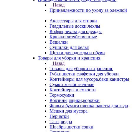
Назад
Принадлежности по уходу за одеждой
Аксессуары для стирки
Гладильные доски,чехлы
Кофры,чехлы для одежды
Крючки хозяйственные
Вешалки
Сушилки для белья
Щетки для одежды и обуви
Товары для уборки и хранения
Назад
Товары для уборки и хранения
Губки,щетки,салфетки для уборки
Контейнеры для мусора,баки,канистры
Сумки хозяйственные
Контейнеры и емкости
Термосумки
Корзины,ящики,коробки
Фольга,бумага,пленка,пакеты для льда
Мешки для мусора
Перчатки
Тазы,ведра
Швабры,щетки,совки