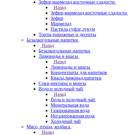
Зефир,мармелад,восточные сладости
Назад
Зефир,мармелад,восточные сладости
Зефир
Мармелад
Пастила,суфле,лукум
Торты,пирожные и десерты
Безалкогольные напитки
Назад
Безалкогольные напитки
Лимонады и квасы
Назад
Лимонады и квасы
Концентраты для напитков
Квасы,лимонад,напитки
Соки,нектары и морсы
Вода и холодный чай
Назад
Вода и холодный чай
Минеральная вода
Газированная вода
Негазированная вода
Холодный чай
Мясо, птица, колбаса
Назад