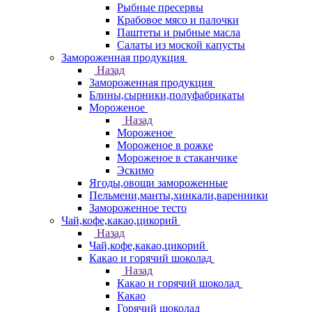
Рыбные пресервы
Крабовое мясо и палочки
Паштеты и рыбные масла
Салаты из моской капусты
Замороженная продукция
Назад
Замороженная продукция
Блины,сырники,полуфабрикаты
Мороженое
Назад
Мороженое
Мороженое в рожке
Мороженое в стаканчике
Эскимо
Ягоды,овощи замороженные
Пельмени,манты,хинкали,варенники
Замороженное тесто
Чай,кофе,какао,цикорий
Назад
Чай,кофе,какао,цикорий
Какао и горячий шоколад
Назад
Какао и горячий шоколад
Какао
Горячий шоколад