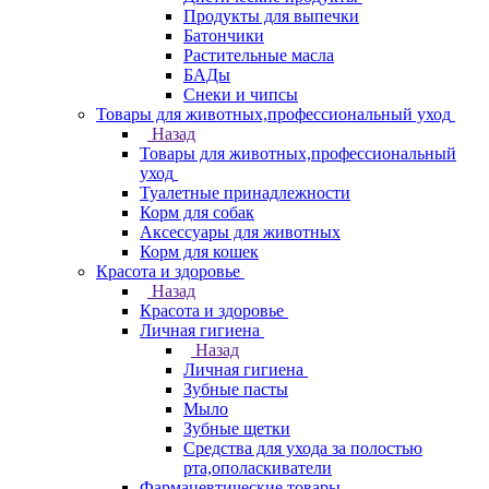
Продукты для выпечки
Батончики
Растительные масла
БАДы
Снеки и чипсы
Товары для животных,профессиональный уход
Назад
Товары для животных,профессиональный
уход
Туалетные принадлежности
Корм для собак
Аксессуары для животных
Корм для кошек
Красота и здоровье
Назад
Красота и здоровье
Личная гигиена
Назад
Личная гигиена
Зубные пасты
Мыло
Зубные щетки
Средства для ухода за полостью
рта,ополаскиватели
Фармацевтические товары