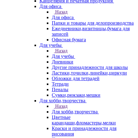
Канцелярия и печатная продукция
Для офиса
Назад
Для офиса
Папки и товары для делопроизводства
Ежедневники,визитницы,бумага для
записей
Офисная бумага
Для учебы
Назад
Для учебы
Дневники
Другие принадлежности для школы
Ластики,точилки,линейки,циркули
Обложки для тетрадей
Тетради
Пеналы
Сумки,рюкзаки,мешки
Для хобби,творчества
Назад
Для хобби,творчества
Цветные
карандаши,фломастеры,мелки
Краски и принадлежности для
рисования