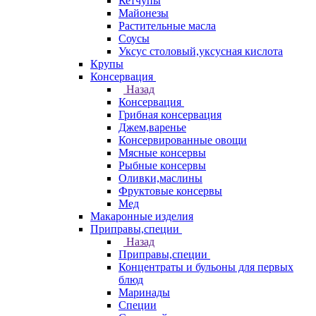
Кетчупы
Майонезы
Растительные масла
Соусы
Уксус столовый,уксусная кислота
Крупы
Консервация
Назад
Консервация
Грибная консервация
Джем,варенье
Консервированные овощи
Мясные консервы
Рыбные консервы
Оливки,маслины
Фруктовые консервы
Мед
Макаронные изделия
Приправы,специи
Назад
Приправы,специи
Концентраты и бульоны для первых
блюд
Маринады
Специи