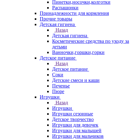
Пинетки,носочки,колготки
Распашонки
Принадлежности для кормления
Прочие товары
Детская гигиена
Назад
Детская гигиена
Косметические средства по уходу за
детьми
Ванночки,горшки,горки
Детское питание
Назад
Детское питание
Соки
Детские смеси и каши
Печенье
Пюре
Игрушки
Назад
Игрушки
Игрушки сезонные
Детское творчество
Игрушки для девочек
Игрушки для малышей
Игрушки для мальчиков