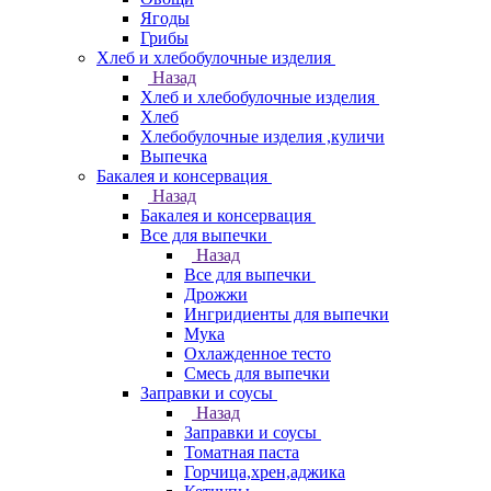
Ягоды
Грибы
Хлеб и хлебобулочные изделия
Назад
Хлеб и хлебобулочные изделия
Хлеб
Хлебобулочные изделия ,куличи
Выпечка
Бакалея и консервация
Назад
Бакалея и консервация
Все для выпечки
Назад
Все для выпечки
Дрожжи
Ингридиенты для выпечки
Мука
Охлажденное тесто
Смесь для выпечки
Заправки и соусы
Назад
Заправки и соусы
Томатная паста
Горчица,хрен,аджика