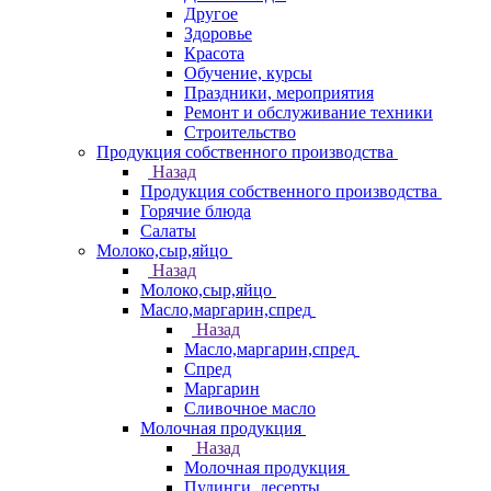
Другое
Здоровье
Красота
Обучение, курсы
Праздники, мероприятия
Ремонт и обслуживание техники
Строительство
Продукция собственного производства
Назад
Продукция собственного производства
Горячие блюда
Салаты
Молоко,сыр,яйцо
Назад
Молоко,сыр,яйцо
Масло,маргарин,спред
Назад
Масло,маргарин,спред
Спред
Маргарин
Сливочное масло
Молочная продукция
Назад
Молочная продукция
Пудинги, десерты