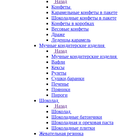
Назад
Конфеты
Карамельные конфеты в пакете
Шоколадные конфеты в пакете
Конфеты в коробках
Весовые конфеты
Драже
Леденцы,карамель
Мучные кондитерские изделия
Назад
Мучные кондитерские изделия
Вафли
Кексы
Рулеты
Сушки,баранки
Печенье
Пряники
Пироги
Шоколад
Назад
Шоколад
Шоколадные батончики
Шоколадная и ореховая паста
Шоколадные плитки
Жевательная резинка