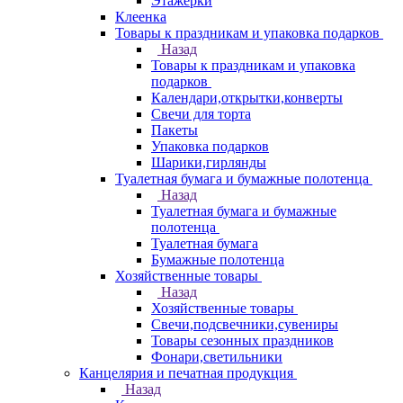
Этажерки
Клеенка
Товары к праздникам и упаковка подарков
Назад
Товары к праздникам и упаковка
подарков
Календари,открытки,конверты
Свечи для торта
Пакеты
Упаковка подарков
Шарики,гирлянды
Туалетная бумага и бумажные полотенца
Назад
Туалетная бумага и бумажные
полотенца
Туалетная бумага
Бумажные полотенца
Хозяйственные товары
Назад
Хозяйственные товары
Свечи,подсвечники,сувениры
Товары сезонных праздников
Фонари,светильники
Канцелярия и печатная продукция
Назад