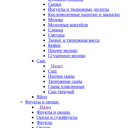
Сырки
Йогурты и творожные десерты
Кисломолочные напитки и закваски
Молоко
Молочные коктейли
Сливки
Сметана
Творог и творожная масса
Кефир
Прочее молоко
Сгущенное молоко
Сыр
Назад
Сыр
Прочие сыры
Творожные сыры
Сыры плавленные
Сыр твердый
Яйцо
Фрукты и овощи
Назад
Фрукты и овощи
Орехи и сухофрукты
Фрукты
Овощи