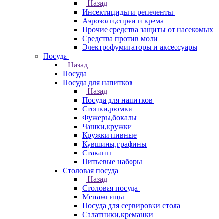
Назад
Инсектициды и репеленты
Аэрозоли,спреи и крема
Прочие средства защиты от насекомых
Средства против моли
Электрофумигаторы и аксессуары
Посуда
Назад
Посуда
Посуда для напитков
Назад
Посуда для напитков
Стопки,рюмки
Фужеры,бокалы
Чашки,кружки
Кружки пивные
Кувшины,графины
Стаканы
Питьевые наборы
Столовая посуда
Назад
Столовая посуда
Менажницы
Посуда для сервировки стола
Салатники,креманки