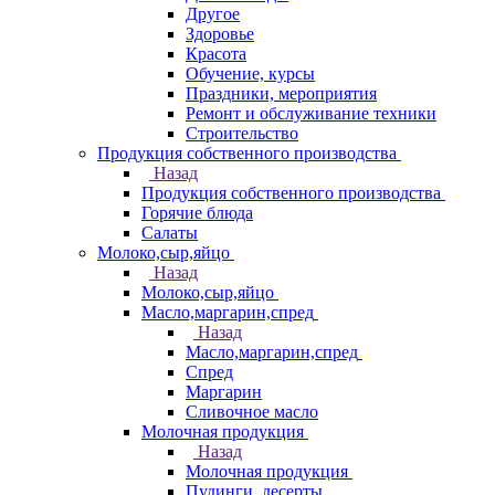
Другое
Здоровье
Красота
Обучение, курсы
Праздники, мероприятия
Ремонт и обслуживание техники
Строительство
Продукция собственного производства
Назад
Продукция собственного производства
Горячие блюда
Салаты
Молоко,сыр,яйцо
Назад
Молоко,сыр,яйцо
Масло,маргарин,спред
Назад
Масло,маргарин,спред
Спред
Маргарин
Сливочное масло
Молочная продукция
Назад
Молочная продукция
Пудинги, десерты