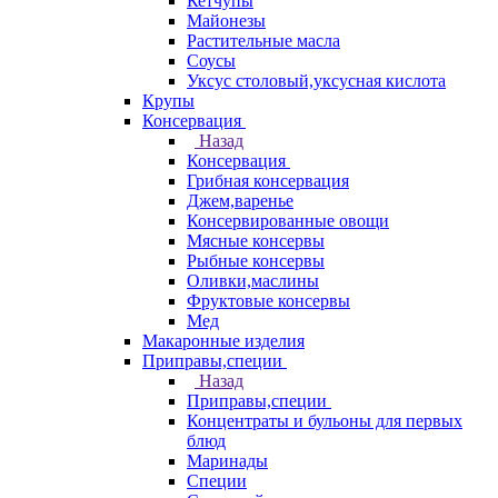
Кетчупы
Майонезы
Растительные масла
Соусы
Уксус столовый,уксусная кислота
Крупы
Консервация
Назад
Консервация
Грибная консервация
Джем,варенье
Консервированные овощи
Мясные консервы
Рыбные консервы
Оливки,маслины
Фруктовые консервы
Мед
Макаронные изделия
Приправы,специи
Назад
Приправы,специи
Концентраты и бульоны для первых
блюд
Маринады
Специи