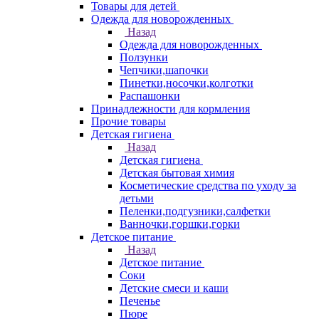
Товары для детей
Одежда для новорожденных
Назад
Одежда для новорожденных
Ползунки
Чепчики,шапочки
Пинетки,носочки,колготки
Распашонки
Принадлежности для кормления
Прочие товары
Детская гигиена
Назад
Детская гигиена
Детская бытовая химия
Косметические средства по уходу за
детьми
Пеленки,подгузники,салфетки
Ванночки,горшки,горки
Детское питание
Назад
Детское питание
Соки
Детские смеси и каши
Печенье
Пюре