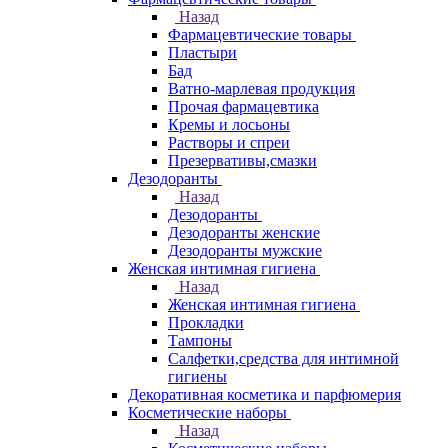
Назад
Фармацевтические товары
Пластыри
Бад
Ватно-марлевая продукция
Прочая фармацевтика
Кремы и лосьоны
Растворы и спреи
Презервативы,смазки
Дезодоранты
Назад
Дезодоранты
Дезодоранты женские
Дезодоранты мужские
Женская интимная гигиена
Назад
Женская интимная гигиена
Прокладки
Тампоны
Салфетки,средства для интимной
гигиены
Декоративная косметика и парфюмерия
Косметические наборы
Назад