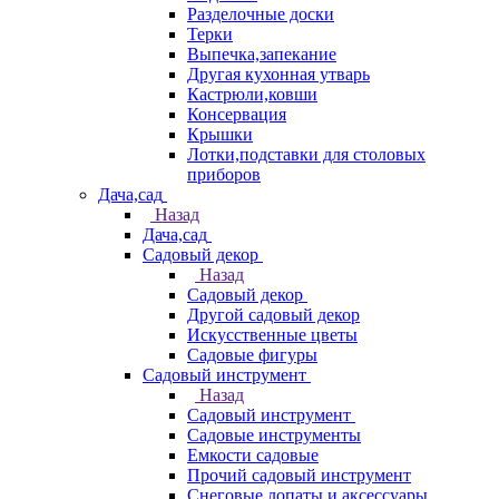
Разделочные доски
Терки
Выпечка,запекание
Другая кухонная утварь
Кастрюли,ковши
Консервация
Крышки
Лотки,подставки для столовых
приборов
Дача,сад
Назад
Дача,сад
Садовый декор
Назад
Садовый декор
Другой садовый декор
Искусственные цветы
Садовые фигуры
Садовый инструмент
Назад
Садовый инструмент
Садовые инструменты
Емкости садовые
Прочий садовый инструмент
Снеговые лопаты и аксессуары