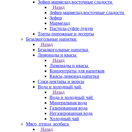
Зефир,мармелад,восточные сладости
Назад
Зефир,мармелад,восточные сладости
Зефир
Мармелад
Пастила,суфле,лукум
Торты,пирожные и десерты
Безалкогольные напитки
Назад
Безалкогольные напитки
Лимонады и квасы
Назад
Лимонады и квасы
Концентраты для напитков
Квасы,лимонад,напитки
Соки,нектары и морсы
Вода и холодный чай
Назад
Вода и холодный чай
Минеральная вода
Газированная вода
Негазированная вода
Холодный чай
Мясо, птица, колбаса
Назад