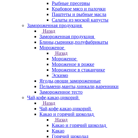
Рыбные пресервы
Крабовое мясо и палочки
Паштеты и рыбные масла
Салаты из моской капусты
Замороженная продукция
Назад
Замороженная продукция
Блины,сырники,полуфабрикаты
Мороженое
Назад
Мороженое
Мороженое в рожке
Мороженое в стаканчике
Эскимо
Ягоды,овощи замороженные
Пельмени,манты,хинкали,варенники
Замороженное тесто
Чай,кофе,какао,цикорий
Назад
Чай,кофе,какао,цикорий
Какао и горячий шоколад
Назад
Какао и горячий шоколад
Какао
Горячий шоколад