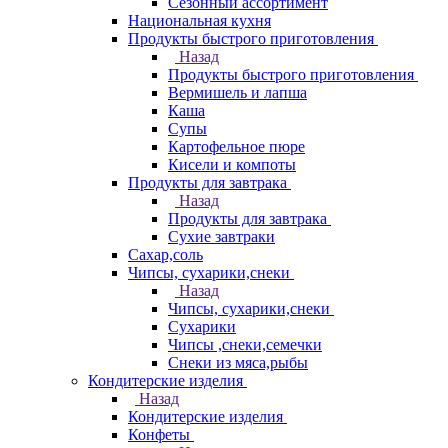
Сезонный ассортимент
Национальная кухня
Продукты быстрого приготовления
Назад
Продукты быстрого приготовления
Вермишель и лапша
Каша
Супы
Картофельное пюре
Кисели и компоты
Продукты для завтрака
Назад
Продукты для завтрака
Сухие завтраки
Сахар,соль
Чипсы, сухарики,снеки
Назад
Чипсы, сухарики,снеки
Сухарики
Чипсы ,снеки,семечки
Снеки из мяса,рыбы
Кондитерские изделия
Назад
Кондитерские изделия
Конфеты