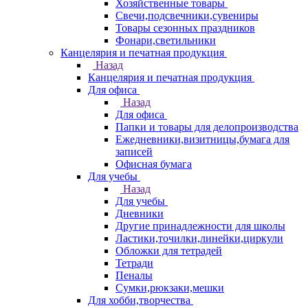
Хозяйственные товары
Свечи,подсвечники,сувениры
Товары сезонных праздников
Фонари,светильники
Канцелярия и печатная продукция
Назад
Канцелярия и печатная продукция
Для офиса
Назад
Для офиса
Папки и товары для делопроизводства
Ежедневники,визитницы,бумага для
записей
Офисная бумага
Для учебы
Назад
Для учебы
Дневники
Другие принадлежности для школы
Ластики,точилки,линейки,циркули
Обложки для тетрадей
Тетради
Пеналы
Сумки,рюкзаки,мешки
Для хобби,творчества