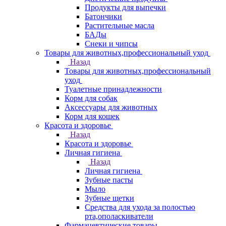
Продукты для выпечки
Батончики
Растительные масла
БАДы
Снеки и чипсы
Товары для животных,профессиональный уход
Назад
Товары для животных,профессиональный
уход
Туалетные принадлежности
Корм для собак
Аксессуары для животных
Корм для кошек
Красота и здоровье
Назад
Красота и здоровье
Личная гигиена
Назад
Личная гигиена
Зубные пасты
Мыло
Зубные щетки
Средства для ухода за полостью
рта,ополаскиватели
Фармацевтические товары