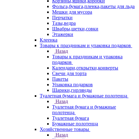
Корзины,ящики,коробки
Фольга,бумага,пленка,пакеты для льда
Мешки для мусора
Перчатки
Тазы,ведра
Швабры,щетки,совки
Этажерки
Клеенка
Товары к праздникам и упаковка подарков
Назад
Товары к праздникам и упаковка
подарков
Календари,открытки,конверты
Свечи для торта
Пакеты
Упаковка подарков
Шарики,гирлянды
Туалетная бумага и бумажные полотенца
Назад
Туалетная бумага и бумажные
полотенца
Туалетная бумага
Бумажные полотенца
Хозяйственные товары
Назад