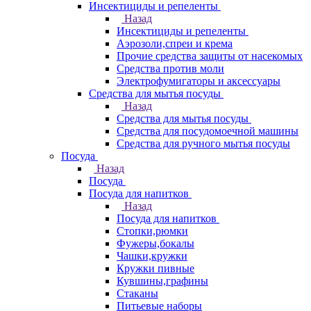
Инсектициды и репеленты
Назад
Инсектициды и репеленты
Аэрозоли,спреи и крема
Прочие средства защиты от насекомых
Средства против моли
Электрофумигаторы и аксессуары
Средства для мытья посуды
Назад
Средства для мытья посуды
Средства для посудомоечной машины
Средства для ручного мытья посуды
Посуда
Назад
Посуда
Посуда для напитков
Назад
Посуда для напитков
Стопки,рюмки
Фужеры,бокалы
Чашки,кружки
Кружки пивные
Кувшины,графины
Стаканы
Питьевые наборы