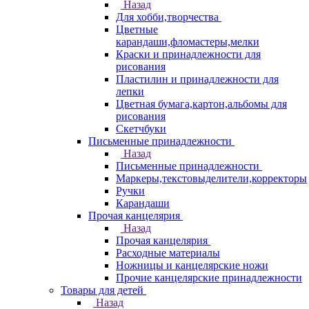
Назад
Для хобби,творчества
Цветные
карандаши,фломастеры,мелки
Краски и принадлежности для
рисования
Пластилин и принадлежности для
лепки
Цветная бумага,картон,альбомы для
рисования
Скетчбуки
Письменные принадлежности
Назад
Письменные принадлежности
Маркеры,текстовыделители,корректоры
Ручки
Карандаши
Прочая канцелярия
Назад
Прочая канцелярия
Расходные материалы
Ножницы и канцелярские ножи
Прочие канцелярские принадлежности
Товары для детей
Назад