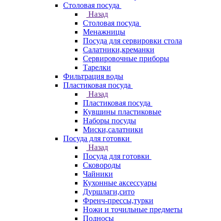
Столовая посуда
Назад
Столовая посуда
Менажницы
Посуда для сервировки стола
Салатники,креманки
Сервировочные приборы
Тарелки
Фильтрация воды
Пластиковая посуда
Назад
Пластиковая посуда
Кувшины пластиковые
Наборы посуды
Миски,салатники
Посуда для готовки
Назад
Посуда для готовки
Сковороды
Чайники
Кухонные аксессуары
Дуршлаги,сито
Френч-прессы,турки
Ножи и точильные предметы
Подносы