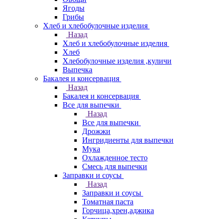
Ягоды
Грибы
Хлеб и хлебобулочные изделия
Назад
Хлеб и хлебобулочные изделия
Хлеб
Хлебобулочные изделия ,куличи
Выпечка
Бакалея и консервация
Назад
Бакалея и консервация
Все для выпечки
Назад
Все для выпечки
Дрожжи
Ингридиенты для выпечки
Мука
Охлажденное тесто
Смесь для выпечки
Заправки и соусы
Назад
Заправки и соусы
Томатная паста
Горчица,хрен,аджика