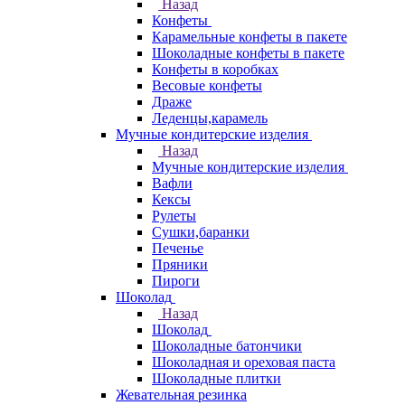
Назад
Конфеты
Карамельные конфеты в пакете
Шоколадные конфеты в пакете
Конфеты в коробках
Весовые конфеты
Драже
Леденцы,карамель
Мучные кондитерские изделия
Назад
Мучные кондитерские изделия
Вафли
Кексы
Рулеты
Сушки,баранки
Печенье
Пряники
Пироги
Шоколад
Назад
Шоколад
Шоколадные батончики
Шоколадная и ореховая паста
Шоколадные плитки
Жевательная резинка