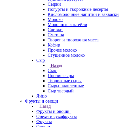
Сырки
Йогурты и творожные десерты
Кисломолочные напитки и закваски
Молоко
Молочные коктейли
Сливки
Сметана
Творог и творожная масса
Кефир
Прочее молоко
Сгущенное молоко
Сыр
Назад
Сыр
Прочие сыры
Творожные сыры
Сыры плавленные
Сыр твердый
Яйцо
Фрукты и овощи
Назад
Фрукты и овощи
Орехи и сухофрукты
Фрукты
Овощи